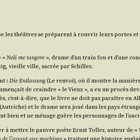
e les théâtres se pré­parent à rou­vrir leurs portes e
e «
Noli me tan­gere
», drame d’un train fou et d’une conc
g, vieille ville, sacrée par Schiller.
nt :
Die Ent­las­sung
(Le ren­voi), où il montre la manièr
men­çait de craindre « le Vieux », a eu un pro­cès devan
cès, c’est-à-dire, que le livre ne doit pas paraître en 
 (Autriche) et le drame sera joué dans les pays étran­ge
ment bien et ne ménage guère les per­son­nages de l’anc
der à mettre le pauvre poète Ernst Tol­ler, auteur de «
s de l’assaut aux machines
» trai­tant une his­toire angl