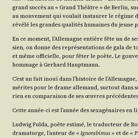
grand suc­cès au « Grand Théâtre » de Ber­lin, suc­
au mou­ve­ment qui vou­lait ins­tau­rer le régime
révé­lé les grandes qua­li­tés humaines du jeune 
En ce moment, l’Allemagne entière fête un de ses
sien, on donne des repré­sen­ta­tions de gala de t
et même offi­cielle, pour fêter le poète. Le gou­ve
hom­mage à Gerhard Hauptmann.
C’est un fait inouï dans l’histoire de l’Allemagne,
mérites pour le drame alle­mand, sur­tout dans ses
rien en com­pa­rai­son de ses œuvres précédentes
Cette année-ci est l’année des sexa­gé­naires en l
Lud­wig Ful­da, poète esti­mé, le tra­duc­teur de 
dra­ma­turge, l’auteur de «
Igno­ra­bi­mus
» et de «
P