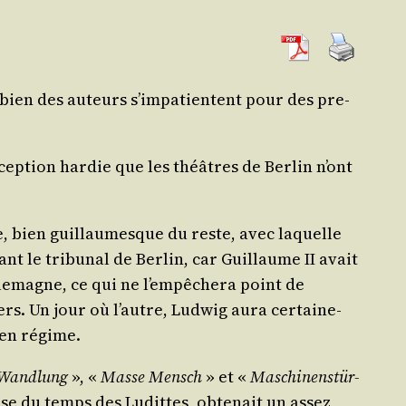
t bien des auteurs s’impatientent pour des pre­
ep­tion har­die que les théâtres de Ber­lin n’ont
e, bien guillau­mesque du reste, avec laquelle
t le tri­bu­nal de Ber­lin, car Guillaume II avait
Alle­magne, ce qui ne l’empêchera point de
rs. Un jour où l’autre, Lud­wig aura cer­tai­ne­
ien régime.
Wand­lung
», «
Masse Mensch
» et «
Maschi­nenstür­
aise du temps des Ludittes, obte­nait un assez