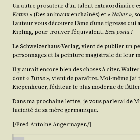
Un autre pro­sa­teur d’un talent extra­or­di­naire
Ket­ten
» (Des ani­maux enchaî­nés) et «
Nahar
», s
l’auteur vous découvre l’âme d’une tigresse qui a 
Kipling, pour trou­ver l’équivalent.
Ecce poe­ta !
Le Schwei­ze­rhaus-Ver­lag, vient de publier un p
per­son­nages et la pein­ture magis­trale de leur m
Il y aurait encore bien des choses à citer. Wal­ter
dont «
Titine
», vient de paraître. Moi-même j’ai t
Kie­pen­heuer, l’éditeur le plus moderne de l’All
Dans ma pro­chaine lettre, je vous par­le­rai de Mi
luci­di­té de sa mère germanique.
[/Fred-Antoine
Anger­mayer
./​]