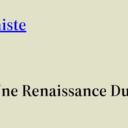
iste
Une Renaissance D