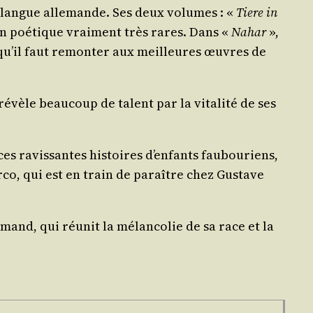
en langue alle­mande. Ses deux volumes : «
Tiere in
on poé­tique vrai­ment très rares. Dans «
Nahar
»,
e, qu’il faut remon­ter aux meilleures œuvres de
révèle beau­coup de talent par la vita­li­té de ses
s ravis­santes his­toires d’enfants fau­bou­riens,
r­co, qui est en train de paraître chez Gus­tave
mand, qui réunit la mélan­co­lie de sa race et la