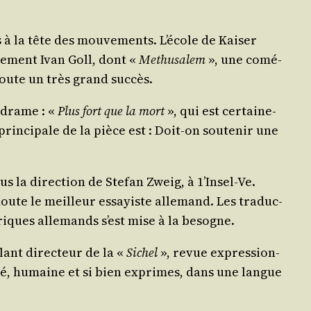
s à la tête des mou­ve­ments. L’école de Kai­ser
ne­ment Ivan Goll, dont «
Methu­sa­lem
», une comé­
s doute un très grand succès.
n drame : «
Plus fort que la mort
», qui est cer­tai­ne­
in­ci­pale de la pièce est : Doit-on sou­te­nir une
s la direc­tion de Ste­fan Zweig, à 1’Insel-Ve.
doute le meilleur essayiste alle­mand. Les tra­duc­
riques alle­mands s’est mise à la besogne.
ant direc­teur de la «
Sichel
», revue expres­sion­
si­té, humaine et si bien exprimes, dans une langue