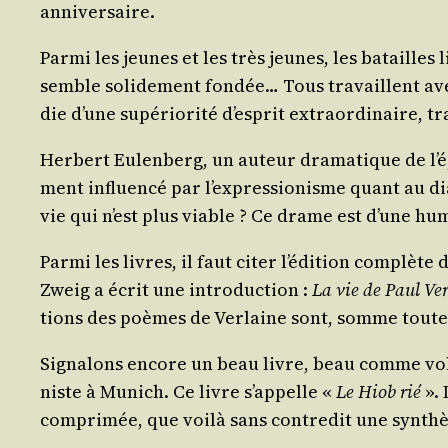
anniversaire.
Par­mi les jeunes et les très jeunes, les batailles 
semble soli­de­ment fon­dée… Tous tra­vaillent av
die d’une supé­rio­ri­té d’esprit extra­or­di­naire,
Her­bert Eulen­berg, un auteur dra­ma­tique de l’
ment influen­cé par l’expressionisme quant au dia­
vie qui n’est plus viable ? Ce drame est d’une hu
Par­mi les livres, il faut citer l’édition com­plète
Zweig a écrit une intro­duc­tion :
La vie de Paul Ver
tions des poèmes de Ver­laine sont, somme toute, 
Signa­lons encore un beau livre, beau comme volu
niste à Munich. Ce livre s’appelle «
Le Hiob rié
». 
com­pri­mée, que voi­là sans contre­dit une syn­thès