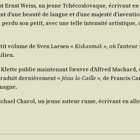
 est Ernst Weiss, un jeune Tché­co­slo­vaque, écri­vant 
ont d’une beau­té de langue et d’une majes­té d’inventi
per­du son petit, avec une telle inten­si­té artis­tiqu
etit volume de Sven Lar­sen «
Kis­kan­mak
», où l’auteur 
ilieu.
 Klette publie main­te­nant l’œuvre d’Alfred Machard, ce
ra­duit der­niè­re­ment «
Jésus-la-Caille
», de Fran­cis Ca
emagne.
chael Cha­rol, un jeune auteur russe, écri­vant en alle­