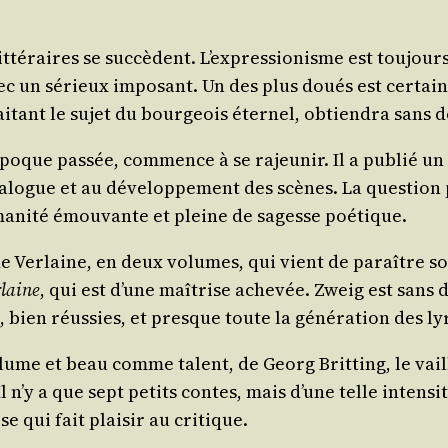
lit­té­raires se suc­cèdent. L’expressionisme est tou­jour
ec un sérieux impo­sant. Un des plus doués est cer­tai­
 trai­tant le sujet du bour­geois éter­nel, obtien­dra san
époque pas­sée, com­mence à se rajeu­nir. Il a publié u
logue et au déve­lop­pe­ment des scènes. La ques­tion pr
ma­ni­té émou­vante et pleine de sagesse poétique.
 de Ver­laine, en deux volumes, qui vient de paraître sou
­laine
, qui est d’une maî­trise ache­vée. Zweig est sans 
bien réus­sies, et presque toute la géné­ra­tion des ly
me et beau comme talent, de Georg Brit­ting, le vaill
Il n’y a que sept petits contes, mais d’une telle inten­
e qui fait plai­sir au critique.