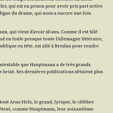
­ler, qui est en pri­son pour avoir pris part active
t digne du drame, qui nous a encore une fois
n, qui vient d’avoir 60 ans. Comme il est Silé­
nd en foule presque toute l’Allemagne lit­té­raire,
u­blique en tête, est allé à Bres­lau pour rendre
con­tes­table que Haupt­mann a de très grands
ri­sé. Ses der­nières publi­ca­tions n’étaient plus
r­tout Arno Holz, le grand, lyrique, le célèbre
 fêtent, comme Haupt­mann, leur soixan­tième