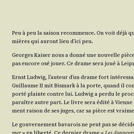
Peu à peu la sai­son recom­mence. On voit déjà qu
mières qui auront lieu d’ici peu.
Georges Kai­ser nous a don­né une nou­velle pièc
pas encore osé jouer. Ce drame sera joué à Leip­zi
Ernst Lud­wig, l’auteur d’un drame fort inté­res­sa
Guillaume II mit Bis­mark à la porte, quand il com­
por­té plainte contre lui. Lud­wig a per­du le pro­
paraître autre part. Le livre sera édi­té à Vienne
ment rai­son de ses juges, car sa pièce est vrai­
Le gou­ver­ne­ment bava­rois ne peut pas se déci­
mer
» en liber­té. Ce der­nier drame «
Les don­neur