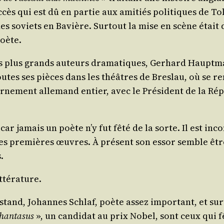
cès qui est dû en par­tie aux ami­tiés poli­tiques de Tol
 des soviets en Bavière. Sur­tout la mise en scène étai
poète.
 plus grands auteurs dra­ma­tiques, Gerhard Haupt­man
outes ses pièces dans les théâtres de Bres­lau, où se re
r­ne­ment alle­mand entier, avec le Pré­sident de la Rép
 car jamais un poète n’y fut fêté de la sorte. Il est in
 pre­mières œuvres. À pré­sent son essor semble être b
.
ittérature.
Ros­tand, Johannes Schlaf, poète assez impor­tant, et su
han­ta­sus
», un can­di­dat au prix Nobel, sont ceux qui