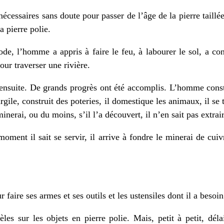
 nécessaires sans doute pour passer de l’âge de la pierre taillé
a pierre polie.
de, l’homme a appris à faire le feu, à labourer le sol, a con
our traverser une rivière.
 ensuite. De grands progrès ont été accomplis. L’homme constr
 l’argile, construit des poteries, il domestique les animaux, il s
inerai, ou du moins, s’il l’a découvert, il n’en sait pas extrai
oment il sait se servir, il arrive à fondre le minerai de cui
aire ses armes et ses outils et les ustensiles dont il a besoin
les sur les objets en pierre polie. Mais, petit à petit, délai