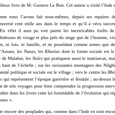
eux livre de M. Gustave Le Bon. Cet auteur a visité l’Inde et
me nous l’avons fait nous-mêmes, depuis ses repaires de 
 traversé cent mille ans dans le temps et qu’il a vécu succe
. En effet il aura pu voir parmi les inextricables forêts 
 hideuses de visage et plus près du singe que de l’homme, vi
t, ni lois, ni famille, et ne possédant comme armes que des
l’Assam, les
Nazas
, les
Khasias
dont la forme sociale est le 
te de Malabar, les
Naïrs
qui pratiquent aussi le matriarcat, mai
 haut de l’échelle ; sur les ravissantes montagnes des Nilghi
ité politique et sociale est le village ; vers le centre les
Bhi
ds qui représentent l’époque guerrière et féodale ; au-dessus 
ut de tels voyages pour bien comprendre la progression mervei
tudier dans les livres cette loi formidable de l’évolution qui rég
mmes ».
te encore des peuplades qui, comme dans l’Inde en sont encore 