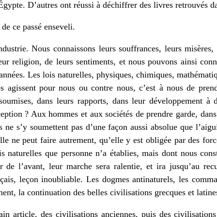
e Égypte. D’autres ont réussi à déchiffrer des livres retrouvés da
de ce passé enseveli.
ndustrie. Nous connaissons leurs souffrances, leurs misères, l
ur religion, de leurs sentiments, et nous pouvons ainsi conn
années. Les lois naturelles, physiques, chimiques, mathémat
les agissent pour nous ou contre nous, c’est à nous de prend
 soumises, dans leurs rapports, dans leur développement à d
ception ? Aux hommes et aux sociétés de prendre garde, dans 
ils ne s’y soumettent pas d’une façon aussi absolue que l’aigu
lle ne peut faire autrement, qu’elle y est obligée par des for
ois naturelles que personne n’a établies, mais dont nous cons
er de l’avant, leur marche sera ralentie, et ira jusqu’au re
nçais, leçon inoubliable. Les dogmes antinaturels, les comm
ent, la continuation des belles civilisations grecques et latine
in article, des civilisations anciennes, puis des civilisation