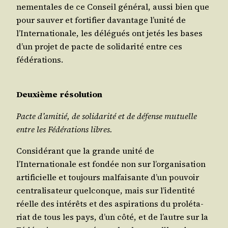
ne­men­tales de ce Conseil géné­ral, aus­si bien que
pour sau­ver et for­ti­fier davan­tage l’unité de
l’Internationale, les délé­gués ont jetés les bases
d’un pro­jet de pacte de soli­da­ri­té entre ces
fédérations.
Deuxième réso­lu­tion
Pacte d’amitié, de soli­da­ri­té et de défense mutuelle
entre les Fédé­ra­tions libres.
Consi­dé­rant que la grande uni­té de
l’Internationale est fon­dée non sur l’organisation
arti­fi­cielle et tou­jours mal­fai­sante d’un pou­voir
cen­tra­li­sa­teur quel­conque, mais sur l’identité
réelle des inté­rêts et des aspi­ra­tions du pro­lé­ta­
riat de tous les pays, d’un côté, et de l’autre sur la