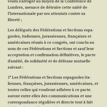
vou­lu s’arroger au moyen de la Confé­rence de
Londres, menace de détruire cette uni­té de
l’Internationale par ses atten­tats contre sa
liberté ;
Les délé­gués des Fédé­ra­tions et Sec­tions espa­
gnoles, ita­liennes, juras­siennes, fran­çaises et
amé­ri­caines réunis à ce congrès, ont conclu au
nom de ces Fédé­ra­tions et Sec­tions et sauf leur
accep­ta­tion et confir­ma­tion défi­ni­tives, le pacte
d’amitié, de soli­da­ri­té et de défense mutuelle
suivant :
1° Les Fédé­ra­tions et Sec­tions espa­gnoles ita­
liennes, fran­çaises, juras­siennes, amé­ri­caines, et
toutes celles qui vou­dront adhé­rer à ce pacte
auront entre elles des com­mu­ni­ca­tions et une
cor­res­pon­dance régu­lière et directe tout à fait