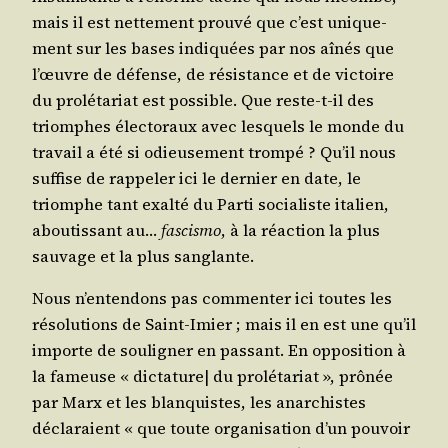
mais il est net­te­ment prou­vé que c’est uni­que­
ment sur les bases indi­quées par nos aînés que
l’œuvre de défense, de résis­tance et de vic­toire
du pro­lé­ta­riat est pos­sible. Que reste-t-il des
triomphes élec­to­raux avec les­quels le monde du
tra­vail a été si odieu­se­ment trom­pé ? Qu’il nous
suf­fise de rap­pe­ler ici le der­nier en date, le
triomphe tant exal­té du Par­ti socia­liste ita­lien,
abou­tis­sant au…
fas­cis­mo
, à la réac­tion la plus
sau­vage et la plus sanglante.
Nous n’entendons pas com­men­ter ici toutes les
réso­lu­tions de Saint-Imier ; mais il en est une qu’il
importe de sou­li­gner en pas­sant. En oppo­si­tion à
la fameuse « dic­ta­ture| du pro­lé­ta­riat », prô­née
par Marx et les blan­quistes, les anar­chistes
décla­raient « que toute orga­ni­sa­tion d’un pou­voir