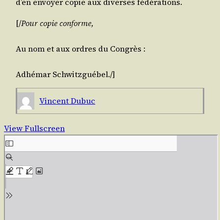
d’en envoyer copie aux diverses fédérations.
[/​
Pour copie conforme,
Au nom et aux ordres du Congrès :
Adhé­mar
Schwitz­gué­bel
./​]
Vincent Dubuc
View Fullscreen