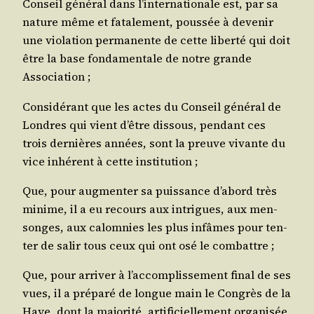
Conseil géné­ral dans l’internationale est, par sa
nature même et fata­le­ment, pous­sée à deve­nir
une vio­la­tion per­ma­nente de cette liber­té qui doit
être la base fon­da­men­tale de notre grande
Association ;
Consi­dé­rant que les actes du Conseil géné­ral de
Londres qui vient d’être dis­sous, pen­dant ces
trois der­nières années, sont la preuve vivante du
vice inhé­rent à cette institution ;
Que, pour aug­men­ter sa puis­sance d’abord très
minime, il a eu recours aux intrigues, aux men­
songes, aux calom­nies les plus infâmes pour ten­
ter de salir tous ceux qui ont osé le combattre ;
Que, pour arri­ver à l’accomplissement final de ses
vues, il a pré­pa­ré de longue main le Congrès de la
Haye, dont la majo­ri­té, arti­fi­ciel­le­ment orga­ni­sée,