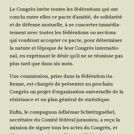
Le Congrès invite toutes les fédé­ra­tions qui ont
conclu entre elles ce pacte d’amitié, de soli­da­ri­té
et de défense mutuelle, à se concer­ter immé­dia­
te­ment avec toutes les fédé­ra­tions ou sec­tions
qui vou­dront accep­ter ce pacte, pour déter­mi­ner
la nature et l’époque de leur Congrès inter­na­tio­
nal, en expri­mant le désir qu’il ne se réunisse pas
plus tard que dans six mois.
Une com­mis­sion, prise dans la fédé­ra­tion ita­
lienne, est char­gée de pré­sen­ter au pro­chain
Congrès un pro­jet d’organisation uni­ver­selle de la
résis­tance et un plan géné­ral de statistique.
Enfin, le com­pa­gnon Adhé­mar Schwitz­gué­bel,
secré­taire du Comi­té fédé­ral juras­sien, a reçu la
mis­sion de signer tous les actes du Congrès, et