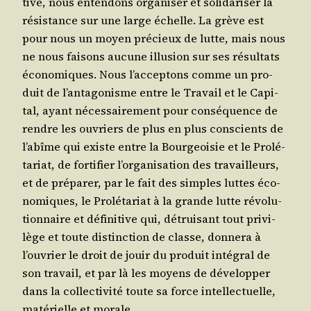
tive, nous enten­dons orga­ni­ser et soli­da­ri­ser la
résis­tance sur une large échelle. La grève est
pour nous un moyen pré­cieux de lutte, mais nous
ne nous fai­sons aucune illu­sion sur ses résul­tats
éco­no­miques. Nous l’acceptons comme un pro­
duit de l’antagonisme entre le Tra­vail et le Capi­
tal, ayant néces­sai­re­ment pour consé­quence de
rendre les ouvriers de plus en plus conscients de
l’abîme qui existe entre la Bour­geoi­sie et le Pro­lé­
ta­riat, de for­ti­fier l’organisation des tra­vailleurs,
et de pré­pa­rer, par le fait des simples luttes éco­
no­miques, le Pro­lé­ta­riat à la grande lutte révo­lu­
tion­naire et défi­ni­tive qui, détrui­sant tout pri­vi­
lège et toute dis­tinc­tion de classe, don­ne­ra à
l’ouvrier le droit de jouir du pro­duit inté­gral de
son tra­vail, et par là les moyens de déve­lop­per
dans la col­lec­ti­vi­té toute sa force intel­lec­tuelle,
maté­rielle et morale.