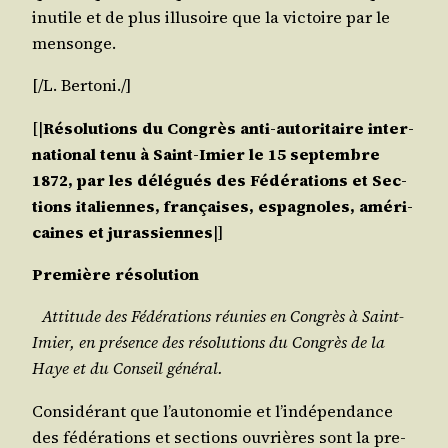
inutile et de plus illu­soire que la vic­toire par le
mensonge.
[/​L. Bertoni./]
[|
Réso­lu­tions du Congrès anti-auto­ri­taire inter­
na­tio­nal tenu à Saint-Imier le 15 sep­tembre
1872, par les délé­gués des Fédé­ra­tions et Sec­
tions ita­liennes, fran­çaises, espa­gnoles, amé­ri­
caines et juras­siennes
|]
Pre­mière résolution
Atti­tude des Fédé­ra­tions réunies en Congrès à Saint-
Imier, en pré­sence des réso­lu­tions du Congrès de la
Haye et du Conseil général.
Consi­dé­rant que l’autonomie et l’indépendance
des fédé­ra­tions et sec­tions ouvrières sont la pre­