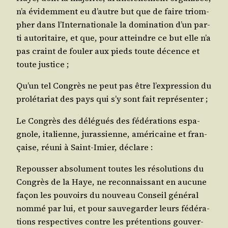
n’a évi­dem­ment eu d’autre but que de faire triom­
pher dans l’Internationale la domi­na­tion d’un par­
ti auto­ri­taire, et que, pour atteindre ce but elle n’a
pas craint de fou­ler aux pieds toute décence et
toute justice ;
Qu’un tel Congrès ne peut pas être l’expression du
pro­lé­ta­riat des pays qui s’y sont fait représenter ;
Le Congrès des délé­gués des fédé­ra­tions espa­
gnole, ita­lienne, juras­sienne, amé­ri­caine et fran­
çaise, réuni à Saint-Imier, déclare :
Repous­ser abso­lu­ment toutes les réso­lu­tions du
Congrès de la Haye, ne recon­nais­sant en aucune
façon les pou­voirs du nou­veau Conseil géné­ral
nom­mé par lui, et pour sau­ve­gar­der leurs fédé­ra­
tions res­pec­tives contre les pré­ten­tions gou­ver­