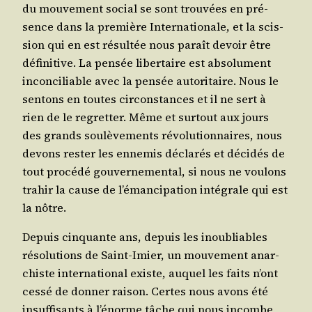
du mou­ve­ment social se sont trou­vées en pré­
sence dans la pre­mière Inter­na­tio­nale, et la scis­
sion qui en est résul­tée nous paraît devoir être
défi­ni­tive. La pen­sée liber­taire est abso­lu­ment
incon­ci­liable avec la pen­sée auto­ri­taire. Nous le
sen­tons en toutes cir­cons­tances et il ne sert à
rien de le regret­ter. Même et sur­tout aux jours
des grands sou­lè­ve­ments révo­lu­tion­naires, nous
devons res­ter les enne­mis décla­rés et déci­dés de
tout pro­cé­dé gou­ver­ne­men­tal, si nous ne vou­lons
tra­hir la cause de l’émancipation inté­grale qui est
la nôtre.
Depuis cin­quante ans, depuis les inou­bliables
réso­lu­tions de Saint-Imier, un mou­ve­ment anar­
chiste inter­na­tio­nal existe, auquel les faits n’ont
ces­sé de don­ner rai­son. Certes nous avons été
insuf­fi­sants à l’énorme tâche qui nous incombe,