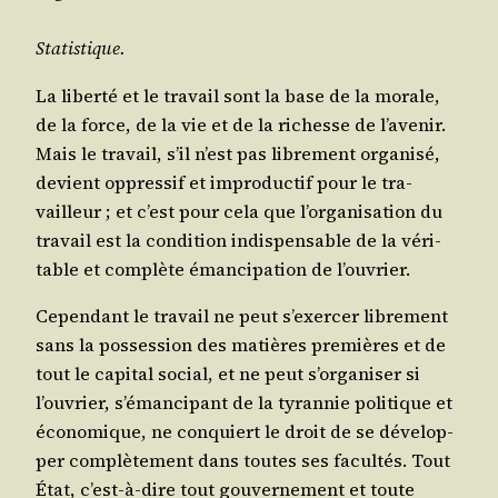
Sta­tis­tique.
La liber­té et le tra­vail sont la base de la morale,
de la force, de la vie et de la richesse de l’avenir.
Mais le tra­vail, s’il n’est pas libre­ment orga­ni­sé,
devient oppres­sif et impro­duc­tif pour le tra­
vailleur ; et c’est pour cela que l’organisation du
tra­vail est la condi­tion indis­pen­sable de la véri­
table et com­plète éman­ci­pa­tion de l’ouvrier.
Cepen­dant le tra­vail ne peut s’exercer libre­ment
sans la pos­ses­sion des matières pre­mières et de
tout le capi­tal social, et ne peut s’organiser si
l’ouvrier, s’émancipant de la tyran­nie poli­tique et
éco­no­mique, ne conquiert le droit de se déve­lop­
per com­plè­te­ment dans toutes ses facul­tés. Tout
État, c’est-à-dire tout gou­ver­ne­ment et toute