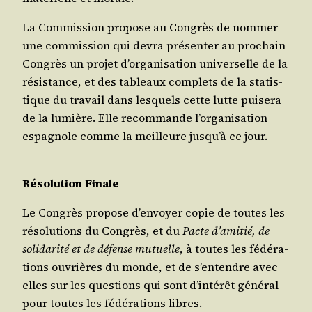
La Com­mis­sion pro­pose au Congrès de nom­mer
une com­mis­sion qui devra pré­sen­ter au pro­chain
Congrès un pro­jet d’organisation uni­ver­selle de la
résis­tance, et des tableaux com­plets de la sta­tis­
tique du tra­vail dans les­quels cette lutte pui­se­ra
de la lumière. Elle recom­mande l’organisation
espa­gnole comme la meilleure jusqu’à ce jour.
Réso­lu­tion Finale
Le Congrès pro­pose d’envoyer copie de toutes les
réso­lu­tions du Congrès, et du
Pacte d’amitié, de
soli­da­ri­té et de défense mutuelle
, à toutes les fédé­ra­
tions ouvrières du monde, et de s’entendre avec
elles sur les ques­tions qui sont d’intérêt géné­ral
pour toutes les fédé­ra­tions libres.