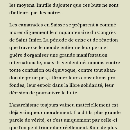
les moyens. Inutile d’ajouter que ces buts ne sont
d’ailleurs pas les nôtres.
Les cama­rades en Suisse se pré­parent à com­mé­
mo­rer digne­ment le cin­quan­te­naire du Congrès
de Saint-Imier. La période de crise et de réac­tion
que tra­verse le monde entier ne leur per­met
guère d’organiser une grande mani­fes­ta­tion
inter­na­tio­nale, mais ils veulent néan­moins contre
toute confu­sion ou équi­voque, contre tout aban­
don de prin­cipes, affir­mer leurs convic­tions pro­
fondes, leur espoir dans la libre soli­da­ri­té, leur
déci­sion de pour­suivre le lutte.
L’anarchisme tou­jours vain­cu maté­riel­le­ment est
déjà vain­queur mora­le­ment. Il a dit la plus grande
parole de véri­té, et c’est uni­que­ment par celle-ci
que l’on peut triom­pher réel­le­ment. Rien de plus