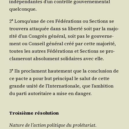
indé­pen­dantes d’un contrôle gou­ver­ne­men­tal
quelconque.
2° Lorsqu’une de ces Fédé­ra­tions ou Sec­tions se
trou­ve­ra atta­quée dans sa liber­té soit par la majo­
ri­té d’un Congrès géné­ral, soit pas le gou­ver­ne­
ment ou Conseil géné­ral créé par cette majo­ri­té,
toutes les autres Fédé­ra­tions et Sec­tions se pro­
cla­me­ront abso­lu­ment soli­daires avec elle.
3° Ils pro­clament hau­te­ment que la conclu­sion de
ce pacte a pour but prin­ci­pal le salut de cette
grande uni­té de l’Internationale, que l’ambition
du par­ti auto­ri­taire a mise en danger.
Troi­sième résolution
Nature de l’action poli­tique du prolétariat.