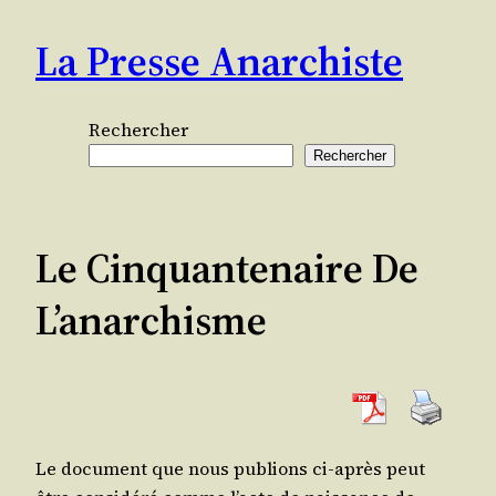
Aller
La Presse Anarchiste
au
contenu
Rechercher
Rechercher
Le Cinquantenaire De
L’anarchisme
Le docu­ment que nous publions ci-après peut