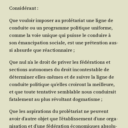
Consi­dé­rant :
Que vou­loir impo­ser au pro­lé­ta­riat une ligne de
conduite ou un pro­gramme poli­tique uni­forme,
comme la voie unique qui puisse le conduire à
son éman­ci­pa­tion sociale, est une pré­ten­tion aus­
si absurde que réactionnaire ;
Que nul n’a le droit de pri­ver les fédé­ra­tions et
sec­tions auto­nomes du droit incon­tes­table de
déter­mi­ner elles-mêmes et de suivre la ligne de
conduite poli­tique qu’elles croi­ront la meilleure,
et que toute ten­ta­tive sem­blable nous condui­rait
fata­le­ment au plus révol­tant dogmatisme ;
Que les aspi­ra­tions du pro­lé­ta­riat ne peuvent
avoir d’autre objet que l’établissement d’une orga­
ni­sa­tion et d’une fédé­ra­tion éco­no­miques abso­lu­