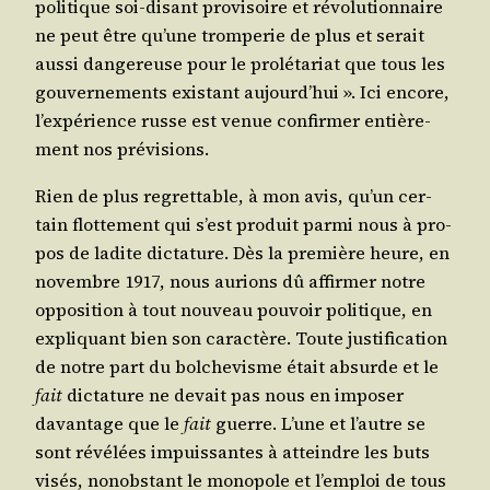
poli­tique soi-disant pro­vi­soire et révo­lu­tion­naire
ne peut être qu’une trom­pe­rie de plus et serait
aus­si dan­ge­reuse pour le pro­lé­ta­riat que tous les
gou­ver­ne­ments exis­tant aujourd’hui ». Ici encore,
l’expérience russe est venue confir­mer entiè­re­
ment nos prévisions.
Rien de plus regret­table, à mon avis, qu’un cer­
tain flot­te­ment qui s’est pro­duit par­mi nous à pro­
pos de ladite dic­ta­ture. Dès la pre­mière heure, en
novembre 1917, nous aurions dû affir­mer notre
oppo­si­tion à tout nou­veau pou­voir poli­tique, en
expli­quant bien son carac­tère. Toute jus­ti­fi­ca­tion
de notre part du bol­che­visme était absurde et le
fait
dic­ta­ture ne devait pas nous en impo­ser
davan­tage que le
fait
guerre. L’une et l’autre se
sont révé­lées impuis­santes à atteindre les buts
visés, non­obs­tant le mono­pole et l’emploi de tous