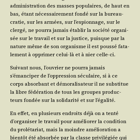
admi­nis­tra­tion des masses popu­laires, de haut en
bas, étant néces­sai­re­ment fon­dé sur la bureau­
cra­tie, sur les armées, sur l’espionnage, sur le
cler­gé, ne pour­ra jamais éta­blir la socié­té orga­ni­
sée sur le tra­vail et sur la jus­tice, puisque par la
nature même de son orga­nisme il est pous­sé fata­
le­ment à oppri­mer celui-là et à nier celle-ci.
Sui­vant nous, l’ouvrier ne pour­ra jamais
s’émanciper de l’oppression sécu­laire, si à ce
corps absor­bant et démo­ra­li­sa­teur il ne sub­sti­tue
la libre fédé­ra­tion de tous les groupes pro­duc­
teurs fon­dée sur la soli­da­ri­té et sur l’égalité.
En effet, en plu­sieurs endroits déjà on a ten­té
d’organiser le tra­vail pour amé­lio­rer la condi­tion
du pro­lé­ta­riat, mais la moindre amé­lio­ra­tion a
bien­tôt été absor­bée par la classe pri­vi­lé­giée qui