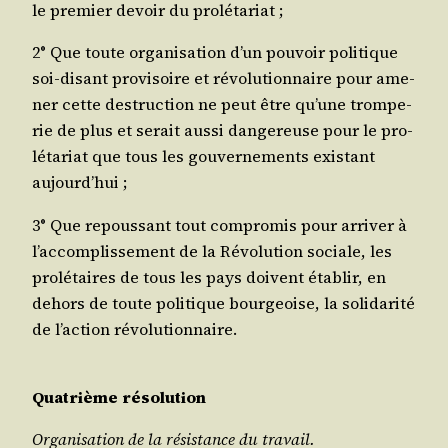
le pre­mier devoir du prolétariat ;
2° Que toute orga­ni­sa­tion d’un pou­voir poli­tique
soi-disant pro­vi­soire et révo­lu­tion­naire pour ame­
ner cette des­truc­tion ne peut être qu’une trom­pe­
rie de plus et serait aus­si dan­ge­reuse pour le pro­
lé­ta­riat que tous les gou­ver­ne­ments exis­tant
aujourd’hui ;
3° Que repous­sant tout com­pro­mis pour arri­ver à
l’accomplissement de la Révo­lu­tion sociale, les
pro­lé­taires de tous les pays doivent éta­blir, en
dehors de toute poli­tique bour­geoise, la soli­da­ri­té
de l’action révolutionnaire.
Qua­trième résolution
Orga­ni­sa­tion de la résis­tance du travail.