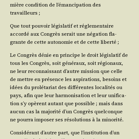
mière condi­tion de l’émancipation des
travailleurs ;
Que tout pou­voir légis­la­tif et régle­men­taire
accor­dé aux Congrès serait une néga­tion fla­
grante de cette auto­no­mie et de cette liberté ;
Le Congrès dénie en prin­cipe le droit légis­la­tif de
tous les Congrès, soit géné­raux, soit régio­naux,
ne leur recon­nais­sant d’autre mis­sion que celle
de mettre en pré­sence les aspi­ra­tions, besoins et
idées du pro­lé­ta­riat des dif­fé­rentes loca­li­tés ou
pays, afin que leur har­mo­ni­sa­tion et leur uni­fi­ca­
tion s’y opèrent autant que pos­sible ; mais dans
aucun cas la majo­ri­té d’un Congrès quel­conque
ne pour­ra impo­ser ses réso­lu­tions à la minorité.
Consi­dé­rant d’autre part, que l’institution d’un