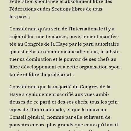
Fédé­ra­tion spon­ta­née et abso­lu­ment libre des
Fédé­ra­tions et des Sec­tions libres de tous
les pays ;
Consi­dé­rant qu’au sein de l’Internationale il y a
aujourd’hui une ten­dance, ouver­te­ment mani­fes­
tée au Congrès de la Haye par le par­ti auto­ri­taire
qui est celui du com­mu­nisme alle­mand, à sub­sti­
tuer sa domi­na­tion et le pou­voir de ses chefs au
libre déve­lop­pe­ment et à cette orga­ni­sa­tion spon­
ta­née et libre du prolétariat ;
Consi­dé­rant que la majo­ri­té du Congrès de la
Haye a cyni­que­ment sacri­fié aux vues ambi­
tieuses de ce par­ti et des ses chefs, tous les prin­
cipes de l’Internationale, et que le nou­veau
Conseil géné­ral, nom­mé par elle et inves­ti de
pou­voirs encore plus grands que ceux qu’il avait