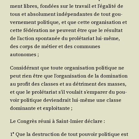
ment libres, fon­dées sur le tra­vail et l’égalité de
tous et abso­lu­ment indé­pen­dantes de tout gou­
ver­ne­ment poli­tique, et que cette orga­ni­sa­tion et
cette fédé­ra­tion ne peuvent être que le résul­tat
de l’action spon­ta­née du pro­lé­ta­riat lui-même,
des corps de métier et des com­munes
autonomes ;
Consi­dé­rant que toute orga­ni­sa­tion poli­tique ne
peut rien être que l’organisation de la domi­na­tion
au pro­fit des classes et au détri­ment des masses,
et que le pro­lé­ta­riat s’il vou­lait s’emparer du pou­
voir poli­tique devien­drait lui-même une classe
domi­nante et exploitante ;
Le Congrès réuni à Saint-Imier déclare :
1° Que la des­truc­tion de tout pou­voir poli­tique est