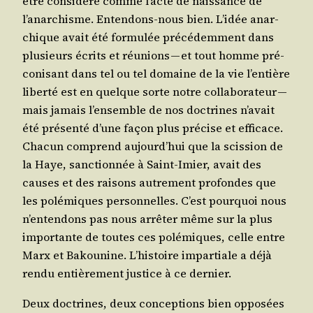
être consi­dé­ré comme l’acte de nais­sance de
l’anarchisme. Enten­dons-nous bien. L’idée anar­
chique avait été for­mu­lée pré­cé­dem­ment dans
plu­sieurs écrits et réunions — et tout homme pré­
co­ni­sant dans tel ou tel domaine de la vie l’entière
liber­té est en quelque sorte notre col­la­bo­ra­teur —
mais jamais l’ensemble de nos doc­trines n’avait
été pré­sen­té d’une façon plus pré­cise et effi­cace.
Cha­cun com­prend aujourd’hui que la scis­sion de
la Haye, sanc­tion­née à Saint-Imier, avait des
causes et des rai­sons autre­ment pro­fondes que
les polé­miques per­son­nelles. C’est pour­quoi nous
n’entendons pas nous arrê­ter même sur la plus
impor­tante de toutes ces polé­miques, celle entre
Marx et Bakou­nine. L’histoire impar­tiale a déjà
ren­du entiè­re­ment jus­tice à ce dernier.
Deux doc­trines, deux concep­tions bien oppo­sées