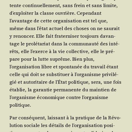
tente conti­nuel­le­ment, sans frein et sans limite,
d’exploiter la classe ouvrière. Cepen­dant
l’avantage de cette orga­ni­sa­tion est tel que,
même dans l’état actuel des choses on ne sau­rait
y renon­cer. Elle fait fra­ter­ni­ser tou­jours davan­
tage le pro­lé­ta­riat dans la com­mu­nau­té des inté­
rêts, elle l’exerce à la vie col­lec­tive, elle le pré­
pare pour la lutte suprême. Bien plus,
l’organisation libre et spon­ta­née du tra­vail étant
celle qui doit se sub­sti­tuer à l’organisme pri­vi­lé­
gié et auto­ri­taire de l’État poli­tique, sera, une fois
éta­blie, la garan­tie per­ma­nente du main­tien de
l’organisme éco­no­mique contre l’organisme
politique.
Par consé­quent, lais­sant à la pra­tique de la Révo­
lu­tion sociale les détails de l’organisation posi­