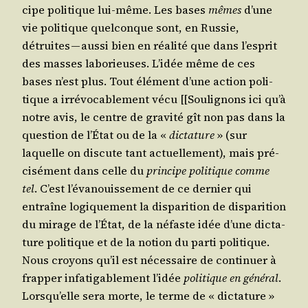
cipe poli­tique lui-même. Les bases
mêmes
d’une
vie poli­tique quel­conque sont, en Rus­sie,
détruites — aus­si bien en réa­li­té que dans l’esprit
des masses labo­rieuses. L’idée même de ces
bases n’est plus. Tout élé­ment d’une action poli­
tique a irré­vo­ca­ble­ment vécu [[Sou­li­gnons ici qu’à
notre avis, le centre de gra­vi­té gît non pas dans la
ques­tion de l’État ou de la «
dic­ta­ture
» (sur
laquelle on dis­cute tant actuel­le­ment), mais pré­
ci­sé­ment dans celle du
prin­cipe poli­tique comme
tel
. C’est l’évanouissement de ce der­nier qui
entraîne logi­que­ment la dis­pa­ri­tion de dis­pa­ri­tion
du mirage de l’État, de la néfaste idée d’une dic­ta­
ture poli­tique et de la notion du par­ti poli­tique.
Nous croyons qu’il est néces­saire de conti­nuer à
frap­per infa­ti­ga­ble­ment l’idée
poli­tique en géné­ral
.
Lorsqu’elle sera morte, le terme de « dic­ta­ture »