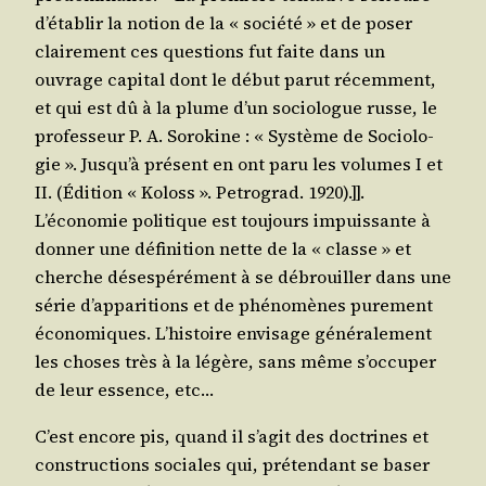
d’établir la notion de la « socié­té » et de poser
clai­re­ment ces ques­tions fut faite dans un
ouvrage capi­tal dont le début parut récem­ment,
et qui est dû à la plume d’un socio­logue russe, le
pro­fes­seur P. A. Soro­kine : « Sys­tème de Socio­lo­
gie ». Jusqu’à pré­sent en ont paru les volumes I et
II. (Édi­tion « Koloss ». Petro­grad. 1920).]].
L’économie poli­tique est tou­jours impuis­sante à
don­ner une défi­ni­tion nette de la « classe » et
cherche déses­pé­ré­ment à se débrouiller dans une
série d’apparitions et de phé­no­mènes pure­ment
éco­no­miques. L’histoire envi­sage géné­ra­le­ment
les choses très à la légère, sans même s’occuper
de leur essence, etc…
C’est encore pis, quand il s’agit des doc­trines et
construc­tions sociales qui, pré­ten­dant se baser