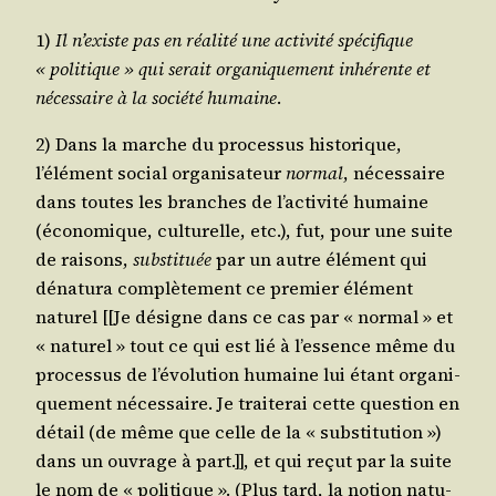
1)
Il n’existe pas en réa­li­té une acti­vi­té spé­ci­fique
« poli­tique » qui serait organique­ment inhé­rente et
néces­saire à la socié­té humaine
.
2) Dans la marche du pro­ces­sus his­to­rique,
l’élément social orga­ni­sa­teur
nor­mal
, néces­saire
dans toutes les branches de l’activité humaine
(éco­no­mique, cultu­relle, etc.), fut, pour une suite
de rai­sons,
sub­sti­tuée
par un autre élé­ment qui
déna­tu­ra com­plè­te­ment ce pre­mier élé­ment
natu­rel [[Je désigne dans ce cas par « nor­mal » et
« natu­rel » tout ce qui est lié à l’essence même du
pro­ces­sus de l’évolution humaine lui étant orga­ni­
que­ment néces­saire. Je trai­te­rai cette ques­tion en
détail (de même que celle de la « sub­sti­tu­tion »)
dans un ouvrage à part.]], et qui reçut par la suite
le nom de « poli­tique ». (Plus tard, la notion natu­