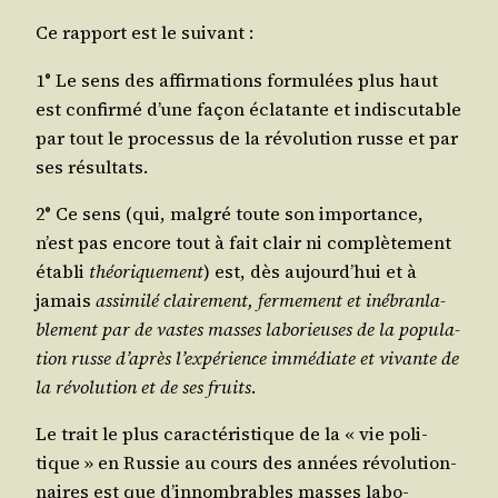
Ce rap­port est le suivant :
1° Le sens des affir­ma­tions for­mu­lées plus haut
est confir­mé d’une façon écla­tante et indis­cu­table
par tout le pro­ces­sus de la révo­lu­tion russe et par
ses résultats.
2° Ce sens (qui, mal­gré toute son impor­tance,
n’est pas encore tout à fait clair ni com­plè­te­ment
éta­bli
théo­ri­que­ment
) est, dès aujourd’hui et à
jamais
assi­mi­lé clai­re­ment, fer­me­ment et inébran­la­
ble­ment par de vastes masses labo­rieuses de la popu­la­
tion russe d’après l’expérience immé­diate et vivante de
la révo­lu­tion et de ses fruits
.
Le trait le plus carac­té­ris­tique de la « vie poli­
tique » en Rus­sie au cours des années révo­lu­tion­
naires est que d’innombrables masses labo­