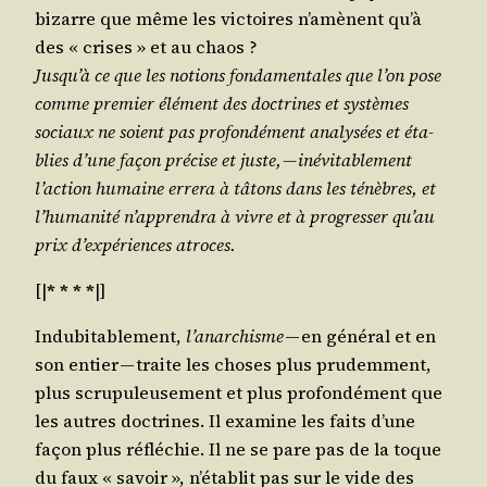
bizarre que même les vic­toires n’amènent qu’à
des « crises » et au chaos ?
Jusqu’à ce que les notions fon­da­men­tales que l’on pose
comme pre­mier élé­ment des doc­trines et sys­tèmes
sociaux ne soient pas pro­fon­dé­ment ana­ly­sées et éta­
blies d’une façon pré­cise et juste, — inévi­ta­ble­ment
l’action humaine erre­ra à tâtons dans les ténèbres, et
l’humanité n’apprendra à vivre et à pro­gres­ser qu’au
prix d’expériences atroces.
[|
* * * *
|]
Indu­bi­ta­ble­ment,
l’anarchisme
— en géné­ral et en
son entier — traite les choses plus pru­dem­ment,
plus scru­pu­leu­se­ment et plus pro­fon­dé­ment que
les autres doc­trines. Il exa­mine les faits d’une
façon plus réflé­chie. Il ne se pare pas de la toque
du faux « savoir », n’établit pas sur le vide des