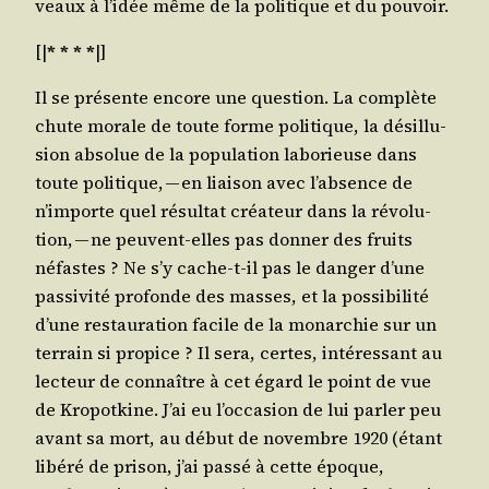
veaux à l’idée même de la poli­tique et du pouvoir.
[|
* * * *
|]
Il se pré­sente encore une ques­tion. La com­plète
chute morale de toute forme poli­tique, la dés­illu­
sion abso­lue de la popu­la­tion labo­rieuse dans
toute poli­tique, — en liai­son avec l’absence de
n’importe quel résul­tat créa­teur dans la révo­lu­
tion, — ne peuvent-elles pas don­ner des fruits
néfastes ? Ne s’y cache-t-il pas le dan­ger d’une
pas­si­vi­té pro­fonde des masses, et la pos­si­bi­li­té
d’une res­tau­ra­tion facile de la monar­chie sur un
ter­rain si pro­pice ? Il sera, certes, inté­res­sant au
lec­teur de connaître à cet égard le point de vue
de Kro­pot­kine. J’ai eu l’occasion de lui par­ler peu
avant sa mort, au début de novembre 1920 (étant
libé­ré de pri­son, j’ai pas­sé à cette époque,