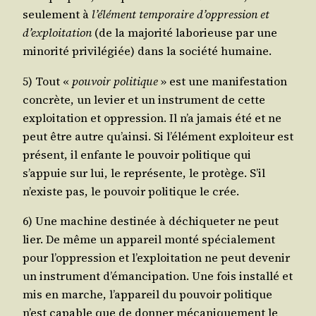
seule­ment à
l’élément tem­po­raire d’oppression et
d’exploitation
(de la majo­ri­té labo­rieuse par une
mino­ri­té pri­vi­lé­giée) dans la socié­té humaine.
5) Tout «
pou­voir poli­tique
» est une mani­fes­ta­tion
concrète, un levier et un ins­tru­ment de cette
exploi­ta­tion et oppres­sion. Il n’a jamais été et ne
peut être autre qu’ainsi. Si l’élément exploi­teur est
pré­sent, il enfante le pou­voir poli­tique qui
s’appuie sur lui, le repré­sente, le pro­tège. S’il
n’existe pas, le pou­voir poli­tique le crée.
6) Une machine des­ti­née à déchi­que­ter ne peut
lier. De même un appa­reil mon­té spé­cia­le­ment
pour l’oppression et l’exploitation ne peut deve­nir
un ins­tru­ment d’émanci­pation. Une fois ins­tal­lé et
mis en marche, l’appareil du pou­voir poli­tique
n’est capable que de don­ner méca­ni­que­ment le