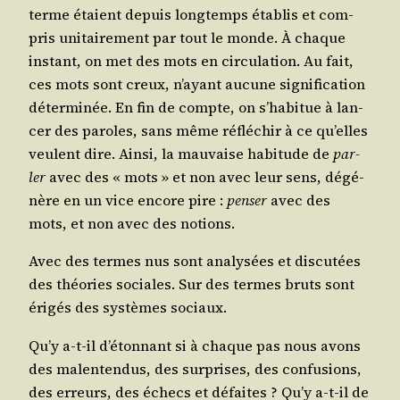
terme étaient depuis long­temps éta­blis et com­
pris uni­tai­re­ment par tout le monde. À chaque
ins­tant, on met des mots en cir­cu­la­tion. Au fait,
ces mots sont creux, n’ayant aucune signi­fi­ca­tion
déter­mi­née. En fin de compte, on s’habitue à lan­
cer des paroles, sans même réflé­chir à ce qu’elles
veulent dire. Ain­si, la mau­vaise habi­tude de
par­
ler
avec des « mots » et non avec leur sens, dégé­
nère en un vice encore pire :
pen­ser
avec des
mots, et non avec des notions.
Avec des termes nus sont ana­ly­sées et dis­cu­tées
des théo­ries sociales. Sur des termes bruts sont
éri­gés des sys­tèmes sociaux.
Qu’y a‑t-il d’étonnant si à chaque pas nous avons
des mal­en­ten­dus, des sur­prises, des confu­sions,
des erreurs, des échecs et défaites ? Qu’y a‑t-il de