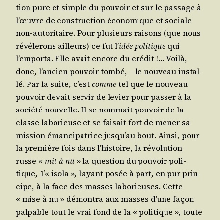
tion pure et simple du pou­voir et sur le pas­sage à
l’œuvre de construc­tion éco­no­mique et sociale
non-auto­ri­taire. Pour plu­sieurs rai­sons (que nous
révé­le­rons ailleurs) ce fut l’
idée poli­tique
qui
l’emporta. Elle avait encore du cré­dit !… Voi­là,
donc, l’ancien pou­voir tom­bé, — le nou­veau ins­tal­
lé. Par la suite, c’est
comme
tel que le nou­veau
pou­voir devait ser­vir de levier pour pas­ser à la
socié­té nou­velle. Il se nom­mait pou­voir de la
classe labo­rieuse et se fai­sait fort de mener sa
mis­sion éman­ci­pa­trice jusqu’au bout. Ain­si, pour
la pre­mière fois dans l’histoire, la révo­lu­tion
russe «
mit à nu
» la ques­tion du pou­voir poli­
tique, 1’« iso­la », l’ayant posée à part, en pur prin­
cipe, à la face des masses labo­rieuses. Cette
« mise à nu » démon­tra aux masses d’une façon
pal­pable tout le vrai fond de la « poli­tique », toute