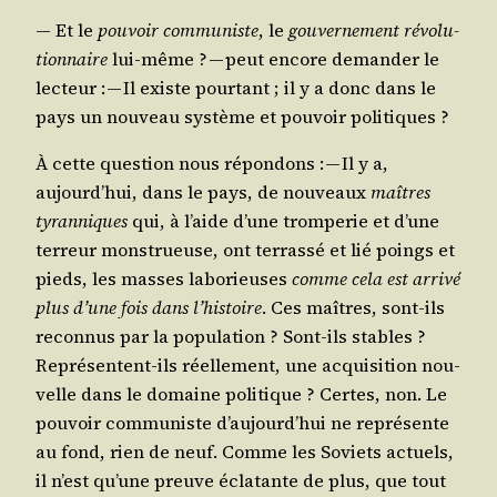
— Et le
pou­voir com­mu­niste
, le
gou­ver­ne­ment révo­lu­
tion­naire
lui-même ? — peut encore deman­der le
lec­teur : — Il existe pour­tant ; il y a donc dans le
pays un nou­veau sys­tème et pou­voir politiques ?
À cette ques­tion nous répon­dons : — Il y a,
aujourd’hui, dans le pays, de nou­veaux
maîtres
tyran­niques
qui, à l’aide d’une trom­pe­rie et d’une
ter­reur mons­trueuse, ont ter­ras­sé et lié poings et
pieds, les masses labo­rieuses
comme cela est arri­vé
plus d’une fois dans l’histoire
. Ces maîtres, sont-ils
recon­nus par la popu­la­tion ? Sont-ils stables ?
Repré­sentent-ils réel­le­ment, une acqui­si­tion nou­
velle dans le domaine poli­tique ? Certes, non. Le
pou­voir com­mu­niste d’aujourd’hui ne repré­sente
au fond, rien de neuf. Comme les Soviets actuels,
il n’est qu’une preuve écla­tante de plus, que tout