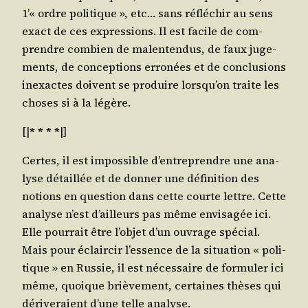
1’« ordre poli­tique », etc… sans réflé­chir au sens
exact de ces expres­sions. Il est facile de com­
prendre com­bien de mal­en­ten­dus, de faux juge­
ments, de concep­tions erro­nées et de conclu­sions
inexactes doivent se pro­duire lorsqu’on traite les
choses si à la légère.
[|
* * * *
|]
Certes, il est impos­sible d’entreprendre une ana­
lyse détaillée et de don­ner une défi­ni­tion des
notions en ques­tion dans cette courte lettre. Cette
ana­lyse n’est d’ailleurs pas même envi­sa­gée ici.
Elle pour­rait être l’objet d’un ouvrage spé­cial.
Mais pour éclair­cir l’essence de la situa­tion « poli­
tique » en Rus­sie, il est néces­saire de for­mu­ler ici
même, quoique briè­ve­ment, cer­taines thèses qui
déri­ve­raient d’une telle analyse.