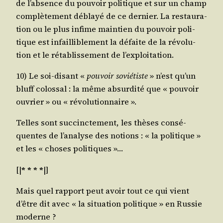
de l’absence du pou­voir poli­tique et sur un champ
com­plè­te­ment déblayé de ce der­nier. La res­tau­ra­
tion ou le plus infime main­tien du pou­voir poli­
tique est infailli­ble­ment la défaite de la révo­lu­
tion et le réta­blis­se­ment de l’exploitation.
10) Le soi-disant «
pou­voir sovié­tiste
» n’est qu’un
bluff colos­sal : la même absur­di­té que « pou­voir
ouvrier » ou « révolutionnaire ».
Telles sont suc­cinc­te­ment, les thèses consé­
quentes de l’analyse des notions : « la poli­tique »
et les « choses politiques »…
[|
* * * *
|]
Mais quel rap­port peut avoir tout ce qui vient
d’être dit avec « la situa­tion poli­tique » en Rus­sie
moderne ?