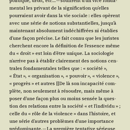
poli­tique, droit, etc… — souffrent d’un vice fon­da­
men­tal les pri­vant de la signi­fi­ca­tion qu’elles
pour­raient avoir dans la vie sociale : elles opèrent
avec une série de notions sub­stan­tielles, jusqu’à
main­te­nant abso­lu­ment indé­chif­frées ni éta­blies
d’une façon pré­cise. Le fait connu que les juristes
cherchent encore la défi­ni­tion de l’essence même
du « droit » est loin d’être unique. La socio­lo­gie
n’arrive pas à éta­blir clai­re­ment des notions cen­
trales fon­da­men­tales telles que : « socié­té »,
« État », « orga­ni­sa­tion », « pou­voir », « vio­lence »,
« pro­grès » et autres [[De là son inca­pa­ci­té com­
plète, non seule­ment à résoudre, mais même à
poser d’une façon plus ou moins sen­sée la ques­
tion des rela­tions entre la socié­té « et l’individu » ;
celle du « rôle de la vio­lence » dans l’histoire, et
une série d’autres pro­blèmes d’une impor­tance
pré­do­mi­nante. — La pre­mière ten­ta­tive sérieuse