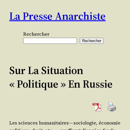
Aller
La Presse Anarchiste
au
contenu
Rechercher
Rechercher
Sur La Situation
« Politique » En Russie
Les sciences huma­ni­taires — socio­lo­gie, éco­no­mie