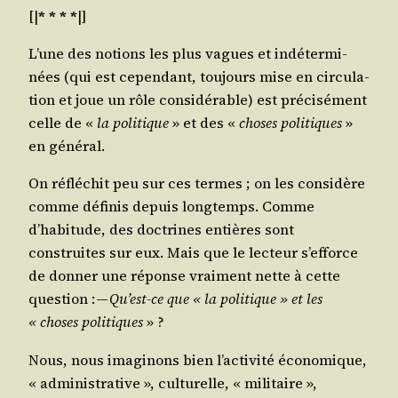
[|
* * * *
|]
L’une des notions les plus vagues et indé­ter­mi­
nées (qui est cepen­dant, tou­jours mise en cir­cu­la­
tion et joue un rôle consi­dé­rable) est pré­ci­sé­ment
celle de «
la poli­tique
» et des «
choses poli­tiques
»
en général.
On réflé­chit peu sur ces termes ; on les consi­dère
comme défi­nis depuis long­temps. Comme
d’habitude, des doc­trines entières sont
construites sur eux. Mais que le lec­teur s’efforce
de don­ner une réponse vrai­ment nette à cette
ques­tion : —
Qu’est-ce que « la poli­tique » et les
« choses poli­tiques
» ?
Nous, nous ima­gi­nons bien l’activité éco­no­mique,
« admi­nis­tra­tive », cultu­relle, « mili­taire »,