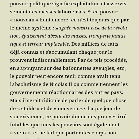
pou­voir poli­tique signi­fie exploi­ta­tion et asser­vis­
se­ment des masses labo­rieuses. Si ce pou­voir
« nou­veau » tient encore, ce n’est tou­jours que par
le même sys­tème :
sai­gnée mons­trueuse de la révo­lu­
tion, épui­se­ment abso­lu des masses, trom­pe­rie fan­tas­
tique et ter­reur impla­cable
. Des mil­liers de faits
déjà connus et s’accumulant chaque jour le
prouvent indis­cu­ta­ble­ment. Par de tels pro­cé­dés,
en s’appuyant sur des baïon­nettes aveugles, etc.,
le pou­voir peut encore tenir comme avait tenu
l’absolutisme de Nico­las II ou comme tiennent les
gou­ver­ne­ments réac­tion­naires des autres pays.
Mais il serait ridi­cule de par­ler de quelque chose
de « stable » et de « nou­veau ». Chaque jour de
son exis­tence, ce pou­voir donne des preuves irré­
fu­tables que tous les pou­voirs sont éga­le­ment
« vieux », et ne fait que por­ter des coups nou­