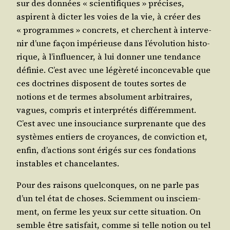
sur des don­nées « scien­ti­fiques » pré­cises,
aspirent à dic­ter les voies de la vie, à créer des
« pro­grammes » concrets, et cherchent à inter­ve­
nir d’une façon impé­rieuse dans l’évolution his­to­
rique, à l’influencer, à lui don­ner une ten­dance
défi­nie. C’est avec une légè­re­té incon­ce­vable que
ces doc­trines dis­posent de toutes sortes de
notions et de termes abso­lu­ment arbi­traires,
vagues, com­pris et inter­pré­tés dif­fé­rem­ment.
C’est avec une insou­ciance sur­pre­nante que des
sys­tèmes entiers de croyances, de convic­tion et,
enfin, d’actions sont éri­gés sur ces fon­da­tions
instables et chancelantes.
Pour des rai­sons quel­conques, on ne parle pas
d’un tel état de choses. Sciem­ment ou ins­ciem­
ment, on ferme les yeux sur cette situa­tion. On
semble être satis­fait, comme si telle notion ou tel