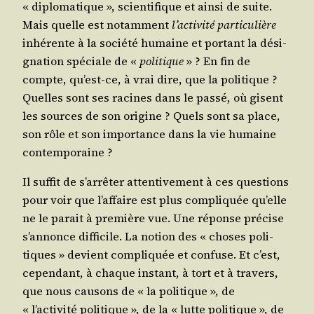
« diplo­ma­tique », scien­ti­fique et ain­si de suite.
Mais quelle est notam­ment
l’activité par­ti­cu­lière
inhé­rente à la socié­té humaine et por­tant la dési­
gna­tion spé­ciale de «
poli­tique
» ? En fin de
compte, qu’est-ce, à vrai dire, que la poli­tique ?
Quelles sont ses racines dans le pas­sé, où gisent
les sources de son ori­gine ? Quels sont sa place,
son rôle et son impor­tance dans la vie humaine
contemporaine ?
Il suf­fit de s’arrêter atten­ti­ve­ment à ces ques­tions
pour voir que l’affaire est plus com­pli­quée qu’elle
ne le parait à pre­mière vue. Une réponse pré­cise
s’annonce dif­fi­cile. La notion des « choses poli­
tiques » devient com­pli­quée et confuse. Et c’est,
cepen­dant, à chaque ins­tant, à tort et à tra­vers,
que nous cau­sons de « la poli­tique », de
« l’activité poli­tique », de la « lutte poli­tique », de