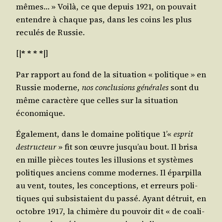
mêmes… » Voi­là, ce que depuis 1921, on pou­vait
entendre à chaque pas, dans les coins les plus
recu­lés de Russie.
[|
* * * *
|]
Par rap­port au fond de la situa­tion « poli­tique » en
Rus­sie moderne,
nos conclu­sions géné­rales
sont du
même carac­tère que celles sur la situa­tion
économique.
Éga­le­ment, dans le domaine poli­tique 1’«
esprit
des­truc­teur
» fit son œuvre jusqu’au bout. Il bri­sa
en mille pièces toutes les illu­sions et sys­tèmes
poli­tiques anciens comme modernes. Il épar­pilla
au vent, toutes, les concep­tions, et erreurs poli­
tiques qui sub­sis­taient du pas­sé. Ayant détruit, en
octobre 1917, la chi­mère du pou­voir dit « de coa­li­