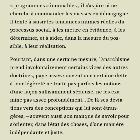
« pro­grammes » immuables ; il n’aspire ni ne
cherche à com­man­der les masses en déma­gogue.
Il tente à sai­sir les ten­dances intimes réelles du
pro­ces­sus social, à les mettre en évi­dence, à les
déter­mi­ner, et à aider, dans la mesure du pos­
sible, à leur réalisation.
Pour­tant, dans une cer­taine mesure, l’anarchisme
prend invo­lon­tai­re­ment cer­tains vices des autres
doc­trines, paye assez sou­vent une cer­taine dette
à leur légè­re­té ne traite pas par­fois les notions
d’une façon suf­fi­sam­ment sérieuse, ne les exa­
mine pas assez pro­fon­dé­ment… De là ses dévia­
tions vers des concep­tions qui lui sont étran­
gères, — sou­vent aus­si son manque de savoir pour
s’orienter, dans l’état des choses, d’une manière
indé­pen­dante et juste.