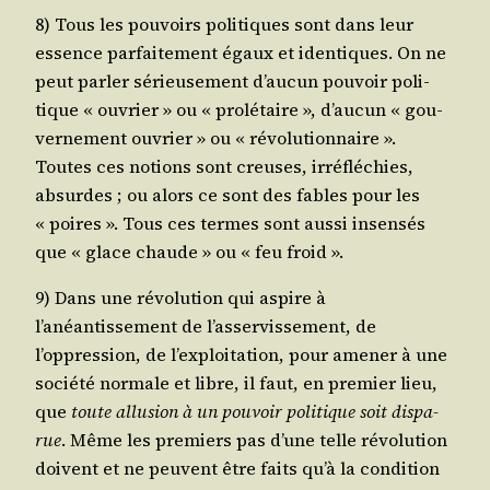
8) Tous les pou­voirs poli­tiques sont dans leur
essence par­fai­te­ment égaux et iden­tiques. On ne
peut par­ler sérieu­se­ment d’aucun pou­voir poli­
tique « ouvrier » ou « pro­lé­taire », d’aucun « gou­
ver­ne­ment ouvrier » ou « révo­lu­tion­naire ».
Toutes ces notions sont creuses, irré­flé­chies,
absurdes ; ou alors ce sont des fables pour les
« poires ». Tous ces termes sont aus­si insen­sés
que « glace chaude » ou « feu froid ».
9) Dans une révo­lu­tion qui aspire à
l’anéantissement de l’asservissement, de
l’oppression, de l’exploitation, pour ame­ner à une
socié­té nor­male et libre, il faut, en pre­mier lieu,
que
toute allu­sion à un pou­voir poli­tique soit dis­pa­
rue
. Même les pre­miers pas d’une telle révo­lu­tion
doivent et ne peuvent être faits qu’à la condi­tion