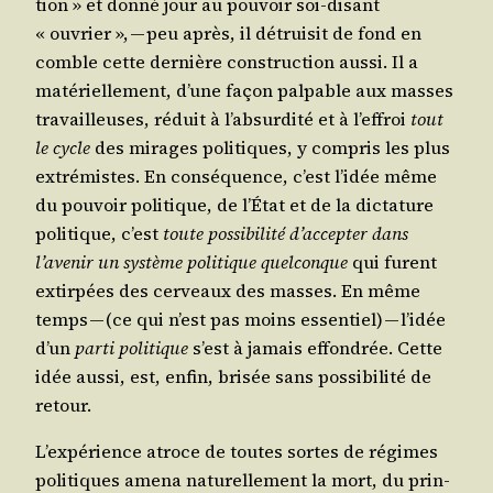
tion » et don­né jour au pou­voir soi-disant
« ouvrier », — peu après, il détrui­sit de fond en
comble cette der­nière construc­tion aus­si. Il a
maté­riel­le­ment, d’une façon pal­pable aux masses
tra­vailleuses, réduit à l’absurdité et à l’effroi
tout
le cycle
des mirages poli­tiques, y com­pris les plus
extré­mistes. En consé­quence, c’est l’idée même
du pou­voir poli­tique, de l’État et de la dic­ta­ture
poli­tique, c’est
toute pos­si­bi­li­té d’accepter dans
l’avenir un sys­tème poli­tique quel­conque
qui furent
extir­pées des cer­veaux des masses. En même
temps — (ce qui n’est pas moins essen­tiel) — l’idée
d’un
par­ti poli­tique
s’est à jamais effon­drée. Cette
idée aus­si, est, enfin, bri­sée sans pos­si­bi­li­té de
retour.
L’expérience atroce de toutes sortes de régimes
poli­tiques ame­na natu­rel­le­ment la mort, du prin­