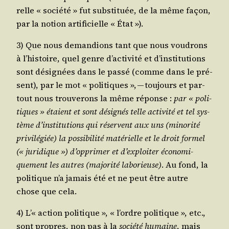
relle « socié­té » fut sub­sti­tuée, de la même façon,
par la notion arti­fi­cielle « État »).
3) Que nous deman­dions tant que nous vou­drons
à l’histoire, quel genre d’activité et d’institutions
sont dési­gnées dans le pas­sé (comme dans le pré­
sent), par le mot « poli­tiques », — tou­jours et par­
tout nous trou­ve­rons la même réponse :
par « poli­
tiques » étaient et sont dési­gnés telle acti­vi­té et tel sys­
tème d’institutions qui réservent aux uns (mino­ri­té
pri­vi­lé­giée) la pos­si­bi­li­té maté­rielle et le droit for­mel
(« juri­dique ») d’opprimer et d’exploiter économi­
quement les autres (majo­ri­té labo­rieuse)
. Au fond, la
poli­tique n’a jamais été et ne peut être autre
chose que cela.
4) L’« action poli­tique », « l’ordre poli­tique », etc.,
sont propres, non pas à la
socié­té humaine
, mais