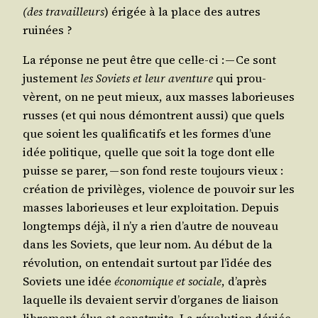
(des tra­vailleurs
) éri­gée à la place des autres
ruinées ?
La réponse ne peut être que celle-ci : — Ce sont
jus­te­ment
les Soviets et leur aven­ture
qui prou­
vèrent, on ne peut mieux, aux masses labo­rieuses
russes (et qui nous démontrent aus­si) que quels
que soient les qua­li­fi­ca­tifs et les formes d’une
idée poli­tique, quelle que soit la toge dont elle
puisse se parer, — son fond reste tou­jours vieux :
créa­tion de pri­vi­lèges, vio­lence de pou­voir sur les
masses labo­rieuses et leur exploi­ta­tion. Depuis
long­temps déjà, il n’y a rien d’autre de nou­veau
dans les Soviets, que leur nom. Au début de la
révo­lu­tion, on enten­dait sur­tout par l’idée des
Soviets une idée
éco­no­mique et sociale
, d’après
laquelle ils devaient ser­vir d’organes de liai­son