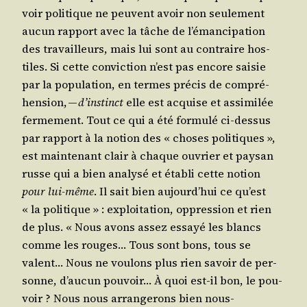
voir poli­tique ne peuvent avoir non seule­ment
aucun rap­port avec la tâche de l’émancipation
des tra­vailleurs, mais lui sont au contraire hos­
tiles. Si cette convic­tion n’est pas encore sai­sie
par la popu­la­tion, en termes pré­cis de com­pré­
hen­sion, —
d’instinct
elle est acquise et assi­mi­lée
fer­me­ment. Tout ce qui a été for­mu­lé ci-des­sus
par rap­port à la notion des « choses poli­tiques »,
est main­te­nant clair à chaque ouvrier et pay­san
russe qui a bien ana­ly­sé et éta­bli cette notion
pour lui-même
. Il sait bien aujourd’hui ce qu’est
« la poli­tique » : exploi­ta­tion, oppres­sion et rien
de plus. « Nous avons assez essayé les blancs
comme les rouges… Tous sont bons, tous se
valent… Nous ne vou­lons plus rien savoir de per­
sonne, d’aucun pou­voir… À quoi est-il bon, le pou­
voir ? Nous nous arran­ge­rons bien nous-