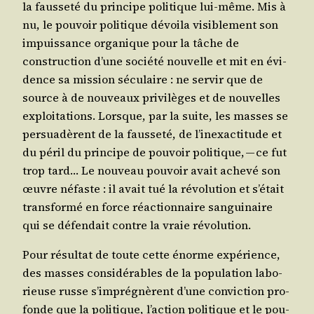
la faus­se­té du prin­cipe poli­tique lui-même. Mis à
nu, le pou­voir poli­tique dévoi­la visi­ble­ment son
impuis­sance orga­nique pour la tâche de
construc­tion d’une socié­té nou­velle et mit en évi­
dence sa mis­sion sécu­laire : ne ser­vir que de
source à de nou­veaux pri­vi­lèges et de nou­velles
exploi­ta­tions. Lorsque, par la suite, les masses se
per­sua­dèrent de la faus­se­té, de l’inexactitude et
du péril du prin­cipe de pou­voir poli­tique, — ce fut
trop tard… Le nou­veau pou­voir avait ache­vé son
œuvre néfaste : il avait tué la révo­lu­tion et s’était
trans­for­mé en force réac­tion­naire san­gui­naire
qui se défen­dait contre la vraie révolution.
Pour résul­tat de toute cette énorme expé­rience,
des masses consi­dé­rables de la popu­la­tion labo­
rieuse russe s’imprégnèrent d’une convic­tion pro­
fonde que la poli­tique, l’action poli­tique et le pou­