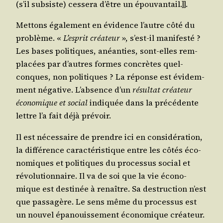
(s’il sub­siste) ces­se­ra d’être un épouvantail.]].
Met­tons éga­le­ment en évi­dence l’autre côté du
pro­blème. «
L’esprit créa­teur
», s’est-il mani­fes­té ?
Les bases poli­tiques, anéan­ties, sont-elles rem­
pla­cées par d’autres formes concrètes quel­
conques, non poli­tiques ? La réponse est évi­dem­
ment néga­tive. L’absence d’un
résul­tat créa­teur
éco­no­mique et social
indi­quée dans la pré­cé­dente
lettre l’a fait déjà prévoir.
Il est néces­saire de prendre ici en consi­dé­ra­tion,
la dif­fé­rence carac­té­ris­tique entre les côtés éco­
no­miques et poli­tiques du pro­ces­sus social et
révo­lu­tion­naire. Il va de soi que la vie éco­no­
mique est des­ti­née à renaître. Sa des­truc­tion n’est
que pas­sa­gère. Le sens même du pro­ces­sus est
un nou­vel épa­nouis­se­ment éco­no­mique créa­teur.