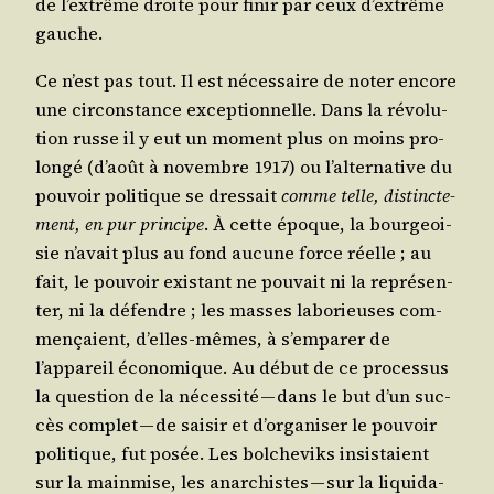
de l’extrême droite pour finir par ceux d’extrême
gauche.
Ce n’est pas tout. Il est néces­saire de noter encore
une cir­cons­tance excep­tion­nelle. Dans la révo­lu­
tion russe il y eut un moment plus on moins pro­
lon­gé (d’août à novembre 1917) ou l’alternative du
pou­voir poli­tique se dres­sait
comme telle, dis­tinc­te­
ment, en pur prin­cipe
. À cette époque, la bour­geoi­
sie n’avait plus au fond aucune force réelle ; au
fait, le pou­voir exis­tant ne pou­vait ni la repré­sen­
ter, ni la défendre ; les masses labo­rieuses com­
men­çaient, d’elles-mêmes, à s’emparer de
l’appareil éco­no­mique. Au début de ce pro­ces­sus
la ques­tion de la néces­si­té — dans le but d’un suc­
cès com­plet — de sai­sir et d’organiser le pou­voir
poli­tique, fut posée. Les bol­che­viks insis­taient
sur la main­mise, les anar­chistes — sur la liqui­da­