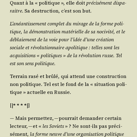
Quant à la « poli­tique », elle doit
pré­ci­sé­ment dis­pa­
raitre
. Sa des­truc­tion, c’est son but.
L’anéantissement com­plet du mirage de la forme poli­
tique, la démons­tra­tion maté­rielle de sa noci­vi­té, et le
déblaie­ment de la voie pour l’idée d’une créa­tion
sociale et révo­lu­tion­naire apo­li­tique : telles sont les
acqui­si­tions « poli­tiques » de la révo­lu­tion russe. Tel
est son sens politique.
Ter­rain rasé et brû­lé, qui attend une construc­tion
non poli­tique. Tel est le fond de la « situa­tion poli­
tique » actuelle en Russie.
[|
* * * *
|]
— Mais per­met­tez, — pour­rait deman­der cer­tain
lec­teur, — et «
les Soviets
» ? Ne sont-ils pas pré­ci­
sé­ment,
la forme neuve d’une orga­ni­sa­tion poli­tique