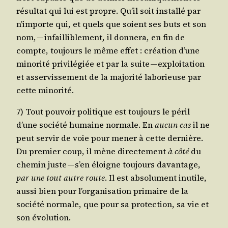
résul­tat qui lui est propre. Qu’il soit ins­tal­lé par
n’importe qui, et quels que soient ses buts et son
nom, — infailli­ble­ment, il don­ne­ra, en fin de
compte, tou­jours le même effet : créa­tion d’une
mino­ri­té pri­vi­lé­giée et par la suite — exploi­ta­tion
et asser­vis­se­ment de la majo­ri­té labo­rieuse par
cette minorité.
7) Tout pou­voir poli­tique est tou­jours le péril
d’une socié­té humaine nor­male. En
aucun cas
il ne
peut ser­vir de voie pour mener à cette der­nière.
Du pre­mier coup, il mène direc­te­ment
à côté
du
che­min juste — s’en éloigne tou­jours davan­tage,
par une tout autre route
. Il est abso­lu­ment inutile,
aus­si bien pour l’organisation pri­maire de la
socié­té nor­male, que pour sa pro­tec­tion, sa vie et
son évolution.