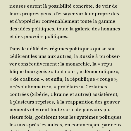
rieuses eurent là pos­si­bi­li­té concrète, de voir de
leurs propres yeux, d’essayer sur leur propre des
et d’apprécier conve­na­ble­ment toute la gamme
des idées poli­tiques, toute la gale­rie des hommes
et des pou­voirs politiques.
Dans le défi­lé des régimes poli­tiques qui se suc­
cé­dèrent les uns aux autres, la Rus­sie à pu obser­
ver consé­cu­ti­ve­ment : la monar­chie, la « répu­
blique bour­geoise » tout court, « démo­cra­tique »,
« de coa­li­tion », et enfin, la répu­blique « rouge »,
« révo­lu­tion­naire », « pro­lé­taire ». Cer­taines
contrées (Sibé­rie, Ukraine et autres) assis­tèrent,
à plu­sieurs reprises, à la réap­pa­ri­tion des gou­ver­
ne­ments et virent toute sorte de pou­voirs plu­
sieurs fois, goû­tèrent tous les sys­tèmes poli­tiques
les uns après les autres, en com­men­çant par ceux