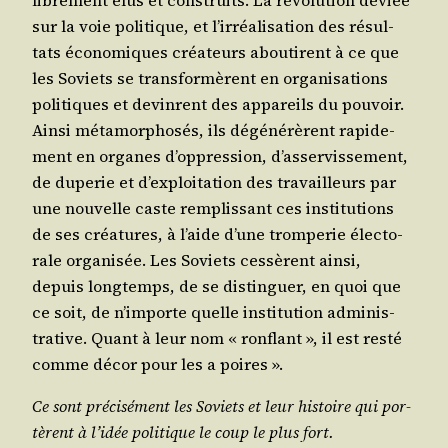
libre­ment élus et construits. La révo­lu­tion déviée
sur la voie poli­tique, et l’irréalisation des résul­
tats éco­no­miques créa­teurs abou­tirent à ce que
les Soviets se trans­for­mèrent en orga­ni­sa­tions
poli­tiques et devinrent des appa­reils du pou­voir.
Ain­si méta­mor­pho­sés, ils dégé­né­rèrent rapi­de­
ment en organes d’oppression, d’asservissement,
de dupe­rie et d’exploitation des tra­vailleurs par
une nou­velle caste rem­plis­sant ces ins­ti­tu­tions
de ses créa­tures, à l’aide d’une trom­pe­rie élec­to­
rale orga­ni­sée. Les Soviets ces­sèrent ain­si,
depuis long­temps, de se dis­tin­guer, en quoi que
ce soit, de n’importe quelle ins­ti­tu­tion admi­nis­
tra­tive. Quant à leur nom « ron­flant », il est res­té
comme décor pour les a poires ».
Ce sont pré­ci­sé­ment les Soviets et leur his­toire qui por­
tèrent à l’idée poli­tique le coup le plus fort.