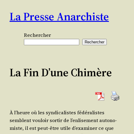
Aller
La Presse Anarchiste
au
contenu
Rechercher
Rechercher
La Fin D’une Chimère
À l’heure où les syn­di­ca­listes fédé­ra­listes
semblent vou­loir sor­tir de l’en­li­se­ment auto­no­
miste, il est peut-être utile d’exa­mi­ner ce que