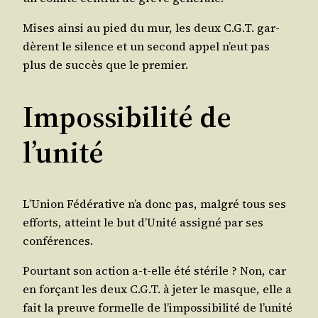
Mises ain­si au pied du mur, les deux C.G.T. gar­
dèrent le silence et un second appel n’eut pas
plus de suc­cès que le premier.
Impossibilité de
l’unité
L’U­nion Fédé­ra­tive n’a donc pas, mal­gré tous ses
efforts, atteint le but d’U­ni­té assi­gné par ses
conférences.
Pour­tant son action a‑t-elle été sté­rile ? Non, car
en for­çant les deux C.G.T. à jeter le masque, elle a
fait la preuve for­melle de l’im­pos­si­bi­li­té de l’u­ni­té