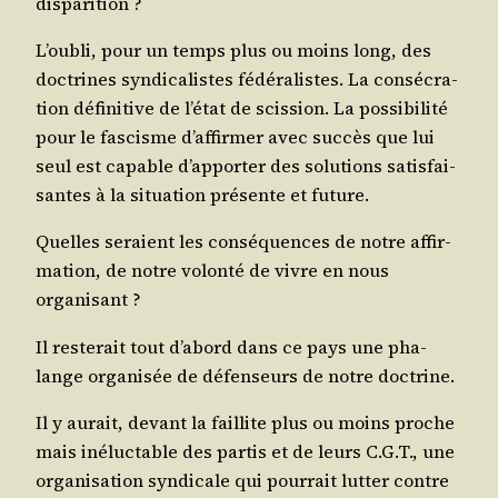
disparition ?
L’ou­bli, pour un temps plus ou moins long, des
doc­trines syn­di­ca­listes fédé­ra­listes. La consé­cra­
tion défi­ni­tive de l’é­tat de scis­sion. La pos­si­bi­li­té
pour le fas­cisme d’af­fir­mer avec suc­cès que lui
seul est capable d’ap­por­ter des solu­tions satis­fai­
santes à la situa­tion pré­sente et future.
Quelles seraient les consé­quences de notre affir­
ma­tion, de notre volon­té de vivre en nous
organisant ?
Il res­te­rait tout d’a­bord dans ce pays une pha­
lange
orga­ni­sée
de défen­seurs de notre doctrine.
Il y aurait, devant la faillite plus ou moins proche
mais iné­luc­table des par­tis et de leurs C.G.T., une
orga­ni­sa­tion syn­di­cale qui pour­rait lut­ter contre