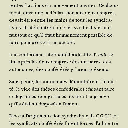
rentes frac­tions du mou­ve­ment ouvrier : Ce docu­
ment, ain­si que la décla­ra­tion aux deux congrès,
devait être entre les mains de tous les syn­di­ca­
listes. Ils démontrent que les syn­di­ca­listes ont
fait tout ce qu’il était humai­ne­ment pos­sible de
faire pour arri­ver à un accord.
une confé­rence inter­con­fé­dé­rale dite d’
Uni­té
se
tint après les deux congrès : des uni­taires, des
auto­nomes, des confé­dé­rés y furent présents.
Sans peine, les auto­nomes démon­trèrent l’i­na­ni­
té, le vide des thèses confé­dé­rales : fai­sant taire
de légi­times répu­gnances, ils firent la preuve
qu’ils étaient dis­po­sés à l’union.
Devant l’ar­gu­men­ta­tion syn­di­ca­liste, la C.G.T.U. et
les syn­di­cats confé­dé­rés furent for­cés d’ad­mettre