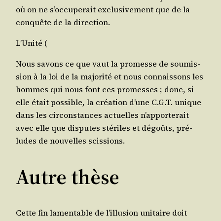
où on ne s’oc­cu­pe­rait exclu­si­ve­ment que de la
conquête de la direction.
L’U­ni­té (
Nous savons ce que vaut la pro­messe de sou­mis­
sion à la loi de la majo­ri­té et nous connais­sons les
hommes qui nous font ces pro­messes ; donc, si
elle était pos­sible, la créa­tion d’une C.G.T. unique
dans les cir­cons­tances actuelles n’ap­por­te­rait
avec elle que dis­putes sté­riles et dégoûts, pré­
ludes de nou­velles scissions.
Autre thèse
Cette fin lamen­table de l’illu­sion uni­taire doit