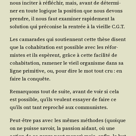
nous inci­ter à réflé­chir, mais, avant de déter­mi­
ner en toute logique la posi­tion que nous devons
prendre, il nous faut exa­mi­ner rapi­de­ment la
solu­tion qui pré­co­nise la ren­trée à la vieille C.G.T.
Les cama­rades qui sou­tiennent cette thèse disent
que la coha­bi­ta­tion est pos­sible avec les réfor­
mistes et ils espèrent, grâce à cette faci­li­té de
coha­bi­ta­tion, rame­ner le vieil orga­nisme dans sa
ligne pri­mi­tive, ou, pour dire le mot tout cru : en
faire la conquête.
Remar­quons tout de suite, avant de voir si cela
est pos­sible, qu’ils veulent essayer de faire ce
qu’ils ont tant repro­ché aux communistes.
Peut-être pas avec les mêmes méthodes (quoique
on ne puisse savoir, la pas­sion aidant, où une
action de ce genre peut mener) mais, enfin, le but