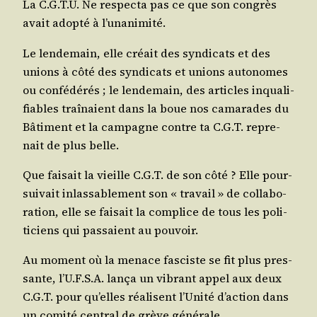
La C.G.T.U. Ne res­pec­ta pas ce que son congrès
avait adop­té à l’unanimité.
Le len­de­main, elle créait des syn­di­cats et des
unions à côté des syn­di­cats et unions auto­nomes
ou confé­dé­rés ; le len­de­main, des articles inqua­li­
fiables traî­naient dans la boue nos cama­rades du
Bâti­ment et la cam­pagne contre ta C.G.T. repre­
nait de plus belle.
Que fai­sait la vieille C.G.T. de son côté ? Elle pour­
sui­vait inlas­sa­ble­ment son « tra­vail » de col­la­bo­
ra­tion, elle se fai­sait la com­plice de tous les poli­
ti­ciens qui pas­saient au pouvoir.
Au moment où la menace fas­ciste se fit plus pres­
sante, l’U.F.S.A. lan­ça un vibrant appel aux deux
C.G.T. pour qu’elles réa­lisent l’U­ni­té d’ac­tion dans
un comi­té cen­tral de grève générale.