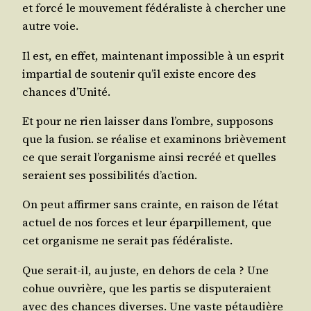
et for­cé le mou­ve­ment fédé­ra­liste à cher­cher une
autre voie.
Il est, en effet, main­te­nant impos­sible à un esprit
impar­tial de sou­te­nir qu’il existe encore des
chances d’Unité.
Et pour ne rien lais­ser dans l’ombre, sup­po­sons
que la fusion. se réa­lise et exa­mi­nons briè­ve­ment
ce que serait l’or­ga­nisme ain­si recréé et quelles
seraient ses pos­si­bi­li­tés d’action.
On peut affir­mer sans crainte, en rai­son de l’é­tat
actuel de nos forces et leur épar­pille­ment, que
cet orga­nisme ne serait pas fédéraliste.
Que serait-il, au juste, en dehors de cela ? Une
cohue ouvrière, que les par­tis se dis­pu­te­raient
avec des chances diverses. Une vaste pétau­dière