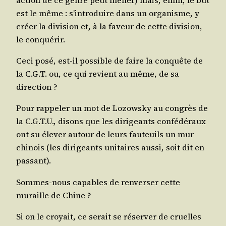
est le même : s’in­tro­duire dans un orga­nisme, y
créer la divi­sion et, à la faveur de cette divi­sion,
le conquérir.
Ceci posé, est-il pos­sible de faire la conquête de
la C.G.T. ou, ce qui revient au même, de sa
direction ?
Pour rap­pe­ler un mot de Lozows­ky au congrès de
la C.G.T.U., disons que les diri­geants confé­dé­raux
ont su éle­ver autour de leurs fau­teuils un mur
chi­nois (les diri­geants uni­taires aus­si, soit dit en
passant).
Sommes-nous capables de ren­ver­ser cette
muraille de Chine ?
Si on le croyait, ce serait se réser­ver de cruelles