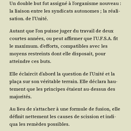
Un double but fut assi­gné à l’or­ga­nisme nou­veau :
la liai­son entre les syn­di­cats auto­nomes ; la réa­li­
sa­tion. de l’Unité.
Autant que l’on puisse juger du tra­vail de deux
courtes années, ou peut affir­mer que l’U.F.S.A. fit
le maxi­mum. d’ef­forts, com­pa­tibles avec les
moyens res­treints dont elle dis­po­sait, pour
atteindre ces buts.
Elle éclair­cit d’a­bord la ques­tion de l’U­ni­té et la
pla­ça sur son véri­table ter­rain. Elle décla­ra hau­
te­ment que les prin­cipes étaient au-des­sus des
majorités.
Au lieu de s’at­ta­cher à une for­mule de fusion, elle
défi­nit net­te­ment les causes de scis­sion et indi­
qua les remèdes possibles.