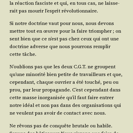
la réac­tion fas­ciste et qui, en tous cas, ne lais­se­
rait pas mou­rir l’es­prit révolutionnaire.
Si notre doc­trine
vaut
pour nous, nous devons
mettre tout en œuvre pour la faire triom­pher ; on
sent bien que ce n’est pas chez ceux qui ont une
doc­trine adverse que nous pour­rons rem­plir
cette tâche.
N’ou­blions pas que les deux C.G.T. ne groupent
qu’une mino­ri­té bien petite de tra­vailleurs et que,
cepen­dant, chaque ouvrier a été tou­ché, peu ou
prou, par leur pro­pa­gande. C’est cepen­dant dans
cette masse inor­ga­ni­sée qu’il faut faire entrer
notre idéal et non pas dans des orga­ni­sa­tions qui
ne veulent pas avoir de contact avec nous.
Ne rêvons pas de conquête bru­tale ou habile.