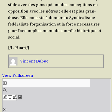
sible avec des gens qui ont des concep­tions en
oppo­si­tion avec les nôtres ; elle est plus gran­
diose. Elle consiste à don­ner au Syn­di­ca­lisme
fédé­ra­liste l’or­ga­ni­sa­tion et la force néces­saires
pour l’ac­com­plis­se­ment de son rôle his­to­rique et
social.
[/​L.
Huart
/​]
Vincent Dubuc
View Fullscreen