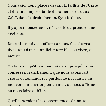
Nous voi­ci donc pla­cés devant la faillite de l’U­ni­té
et devant l’im­pos­si­bi­li­té de rame­ner les deux
C.G.T. dans le droit che­min. Syndicaliste.
Il y a, par consé­quent, néces­si­té de prendre une
décision.
Deux alter­na­tives s’offrent à nous. Ces alter­na­
tives sont d’une sim­pli­ci­té ter­rible : ou vivre, ou
mourir.
Ou faire ce qu’il faut pour vivre et pros­pé­rer ou
confes­ser, fran­che­ment, que nous avons fait
erreur et deman­der le par­don de nos fautes au
mou­ve­ment ouvrier ; en un mot, ou nous affir­mer,
ou nous faire oublier.
Quelles seraient les consé­quences de notre