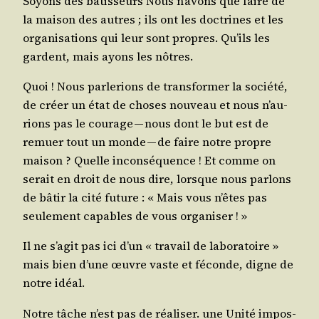
Soyons des bâtis­seurs Nous n’a­vons que faire de
la mai­son des autres ; ils ont les doc­trines et les
orga­ni­sa­tions qui leur sont propres. Qu’ils les
gardent, mais ayons les nôtres.
Quoi ! Nous par­le­rions de trans­for­mer la socié­té,
de créer un état de choses nou­veau et nous n’au­
rions pas le cou­rage — nous dont le but est de
remuer tout un monde — de faire notre propre
mai­son ? Quelle incon­sé­quence ! Et comme on
serait en droit de nous dire, lorsque nous par­lons
de bâtir la cité future : « Mais vous n’êtes pas
seule­ment capables de vous organiser ! »
Il ne s’a­git pas ici d’un « tra­vail de labo­ra­toire »
mais bien d’une œuvre vaste et féconde, digne de
notre idéal.
Notre tâche n’est pas de réa­li­ser. une Uni­té impos­