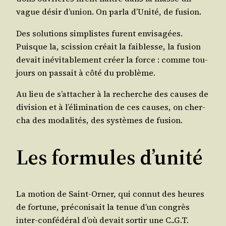
vague désir d’u­nion. On par­la d’U­ni­té, de fusion.
Des solu­tions sim­plistes furent envi­sa­gées.
Puisque la, scis­sion créait la fai­blesse, la fusion
devait inévi­ta­ble­ment créer la force : comme tou­
jours on pas­sait à côté du problème.
Au lieu de s’at­ta­cher à la recherche des causes de
divi­sion et à l’é­li­mi­na­tion de ces causes, on cher­
cha des moda­li­tés, des sys­tèmes de fusion.
Les formules d’unité
La motion de Saint-Orner, qui connut des heures
de for­tune, pré­co­ni­sait la tenue d’un congrès
inter-confé­dé­ral d’où devait sor­tir une C..G.T.