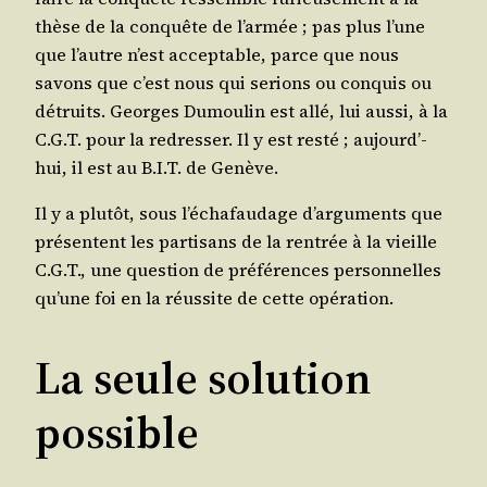
thèse de la conquête de l’ar­mée ; pas plus l’une
que l’autre n’est accep­table, parce que nous
savons que c’est nous qui serions ou conquis ou
détruits. Georges Dumou­lin est allé, lui aus­si, à la
C.G.T. pour la redres­ser. Il y est res­té ; aujourd’­
hui, il est au B.I.T. de Genève.
Il y a plu­tôt, sous l’é­cha­fau­dage d’ar­gu­ments que
pré­sentent les par­ti­sans de la ren­trée à la vieille
C.G.T., une ques­tion de pré­fé­rences per­son­nelles
qu’une foi en la réus­site de cette opération.
La seule solution
possible