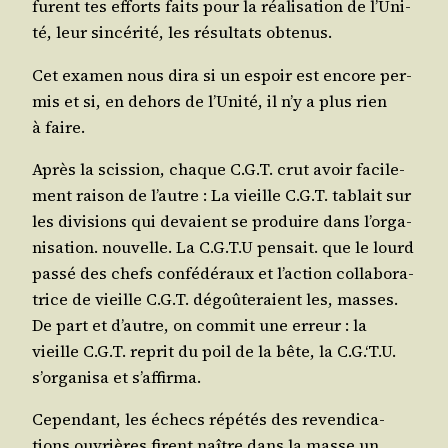
furent tes efforts faits pour la réa­li­sa­tion de l’U­ni­
té, leur sin­cé­ri­té, les résul­tats obtenus.
Cet exa­men nous dira si un espoir est encore per­
mis et si, en dehors de l’U­ni­té, il n’y a plus rien
à faire.
Après la scis­sion, chaque C.G.T. crut avoir faci­le­
ment rai­son de l’autre : La vieille C.G.T. tablait sur
les divi­sions qui devaient se pro­duire dans l’or­ga­
ni­sa­tion. nou­velle. La C.G.T.U pen­sait. que le lourd
pas­sé des chefs confé­dé­raux et l’ac­tion col­la­bo­ra­
trice de vieille C.G.T. dégoû­te­raient les, masses.
De part et d’autre, on com­mit une erreur : la
vieille C.G.T. reprit du poil de la bête, la C.G.‘T.U.
s’or­ga­ni­sa et s’affirma.
Cepen­dant, les échecs répé­tés des reven­di­ca­
tions ouvrières firent naître dans la masse un