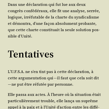
Dans une décla­ra­tion qui fut lue aux deux
congrès confé­dé­raux, elle fit une ana­lyse, ser­rée,
logique, irré­fu­table de la charte du syn­di­ca­lisme
et démon­tra, d’une façon abso­lu­ment pro­bante,
que cette charte consti­tuait la seule solu­tion pos­
sible d’Unité.
Tentatives
L’U.F.S.A. ne s’en tint pas à cette décla­ra­tion, à
cette argu­men­ta­tion qui — il faut que cela soit dit
— ne put être réfu­tée par personne.
Elle pas­sa aux actes. À l’heure où la situa­tion était
par­ti­cu­liè­re­ment trouble, elle lan­ça un suprême
appel à la paix et à l’U­ni­té d’ac­tion entre les dif­fé­