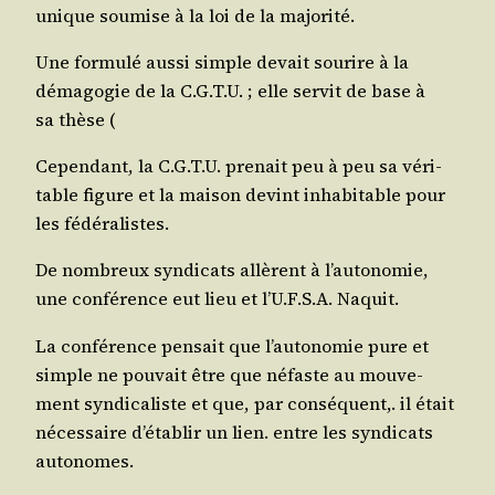
unique sou­mise à la loi de la majorité.
Une for­mu­lé aus­si simple devait sou­rire à la
déma­go­gie de la C.G.T.U. ; elle ser­vit de base à
sa thèse (
Cepen­dant, la C.G.T.U. pre­nait peu à peu sa véri­
table figure et la mai­son devint inha­bi­table pour
les fédéralistes.
De nom­breux syn­di­cats allèrent à l’au­to­no­mie,
une confé­rence eut lieu et l’U.F.S.A. Naquit.
La confé­rence pen­sait que l’au­to­no­mie pure et
simple ne pou­vait être que néfaste au mou­ve­
ment syn­di­ca­liste et que, par consé­quent,. il était
néces­saire d’é­ta­blir un lien. entre les syn­di­cats
autonomes.