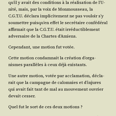
qu’il y avait des condi­tions à la réa­li­sa­tion de l’U­
ni­té, mais, par la voix de Mon­mous­seau, la
C.G.T.U. décla­ra impli­ci­te­ment ne pas vou­loir s’y
sou­mettre puis­qu’en effet le secré­taire confé­dé­ral
affir­mait que la C.G.T.U. était irré­duc­ti­ble­ment
adver­saire de la Chartes d’Amiens.
Cepen­dant, une motion fut votée.
Cette motion condam­nait la créa­tion d’or­ga­
nismes paral­lèles à ceux déjà existants.
Une autre motion, votée par accla­ma­tion, décla­
rait que la cam­pagne de calom­nies et d’in­jures
qui avait fait tant de mal au mou­ve­ment ouvrier
devait cesser.
Quel fut le sort de ces deux motions ?