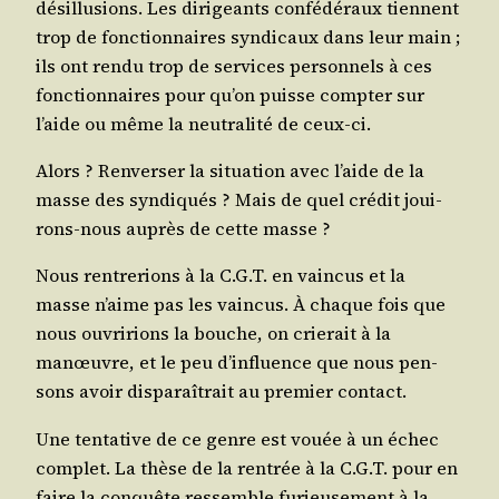
dés­illu­sions. Les diri­geants confé­dé­raux tiennent
trop de fonc­tion­naires syn­di­caux dans leur main ;
ils ont ren­du trop de ser­vices per­son­nels à ces
fonc­tion­naires pour qu’on puisse comp­ter sur
l’aide ou même la neu­tra­li­té de ceux-ci.
Alors ? Ren­ver­ser la situa­tion avec l’aide de la
masse des syn­di­qués ? Mais de quel cré­dit joui­
rons-nous auprès de cette masse ?
Nous ren­tre­rions à la C.G.T. en vain­cus et la
masse n’aime pas les vain­cus. À chaque fois que
nous ouvri­rions la bouche, on crie­rait à la
manœuvre, et le peu d’in­fluence que nous pen­
sons avoir dis­pa­raî­trait au pre­mier contact.
Une ten­ta­tive de ce genre est vouée à un échec
com­plet. La thèse de la ren­trée à la C.G.T. pour en
faire la conquête res­semble furieu­se­ment à la