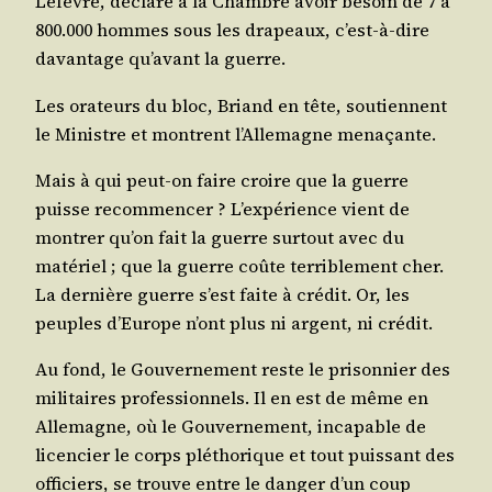
Lefèvre, déclare à la Chambre avoir besoin de 7 à
800.000 hommes sous les dra­peaux, c’est-à-dire
davan­tage qu’avant la guerre.
Les ora­teurs du bloc, Briand en tête, sou­tiennent
le Ministre et montrent l’Allemagne menaçante.
Mais à qui peut-on faire croire que la guerre
puisse recom­men­cer ? L’expérience vient de
mon­trer qu’on fait la guerre sur­tout avec du
maté­riel ; que la guerre coûte ter­ri­ble­ment cher.
La der­nière guerre s’est faite à cré­dit. Or, les
peuples d’Europe n’ont plus ni argent, ni crédit.
Au fond, le Gou­ver­ne­ment reste le pri­son­nier des
mili­taires pro­fes­sion­nels. Il en est de même en
Alle­magne, où le Gou­ver­ne­ment, inca­pable de
licen­cier le corps plé­tho­rique et tout puis­sant des
offi­ciers, se trouve entre le dan­ger d’un coup