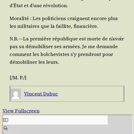
d’État et d’une révolution.
Mora­li­té : Les poli­ti­ciens craignent encore plus
les mili­taires que la faillite, financière.
N.B. — La pre­mière répu­blique est morte de n’avoir
pas su démo­bi­li­ser ses armées. Je me demande
com­ment les bol­che­vistes s’y pren­dront pour
démo­bi­li­ser les leurs.
[/​M. P./]
Vincent Dubuc
View Fullscreen