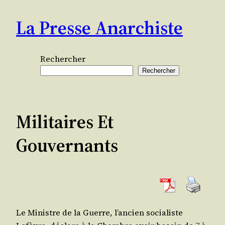
Aller
La Presse Anarchiste
au
contenu
Rechercher
Rechercher
Militaires Et
Gouvernants
Le Ministre de la Guerre, l’ancien socia­liste