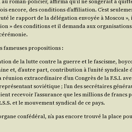
 au roman-poli­cier, affir­ma qu’il ne son­ge­rait à quit­
s encore, des condi­tions d’af­fi­lia­tion. C’est seule­m
té le rap­port de la délé­ga­tion envoyée à Mos­cou », il re
ta­tion » des condi­tions et il deman­da aux orga­ni­sa­tio
e cérémonie.
les fameuses propositions :
ca­tion de la lutte contre la guerre et le fas­cisme, boy­c
hine et, d’autre part, contri­bu­tion à l’u­ni­té syn­di­cal
a réunion extra­or­di­naire d’un Congrès de la F.S.I. avec
repré­sen­tant sovié­tique ; l’un des secré­taires géné­ra
ient rece­voir l’as­su­rance que les mil­lions de francs p
.S.S. et le mou­ve­ment syn­di­cal de ce pays.
 organe confé­dé­ral, n’a pas encore trou­vé la place pou