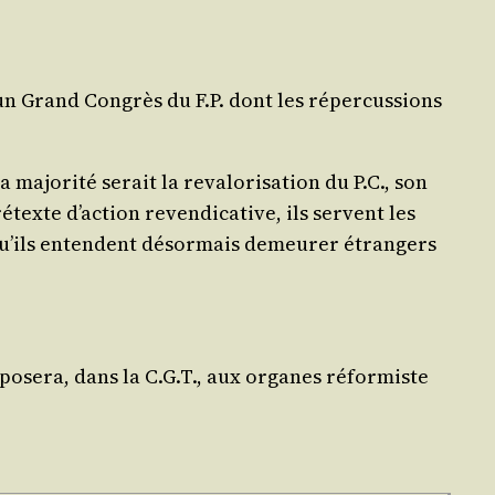
d’un Grand Congrès du F.P. dont les réper­cus­sions
o­ri­té serait la reva­lo­ri­sa­tion du P.C., son
texte d’ac­tion reven­di­ca­tive, ils servent les
yle qu’ils entendent désor­mais demeu­rer étran­gers
op­po­se­ra, dans la C.G.T., aux organes réfor­miste