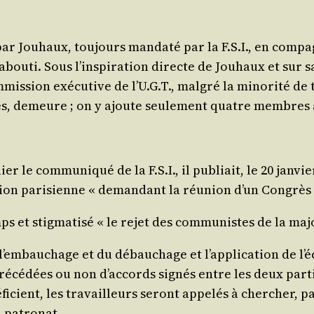
ar Jou­haux, tou­jours man­da­té par la F.S.I., en com­pa­
abou­ti. Sous l’ins­pi­ra­tion directe de Jou­haux et sur sa
is­sion exé­cu­tive de l’U.G.T., mal­gré la mino­ri­té de 
es, demeure ; on y ajoute seule­ment quatre membres a
 le com­mu­ni­qué de la F.S.I., il publiait, le 20 jan­vi
région pari­sienne « deman­dant la réunion d’un Congrès
et stig­ma­ti­sé « le rejet des com­mu­nistes de la majo­
l’embauchage et du débau­chage et l’ap­pli­ca­tion de l’é
ré­cé­dées ou non d’ac­cords signés entre les deux par­ties
éfi­cient, les tra­vailleurs seront appe­lés à cher­cher
du patronat.