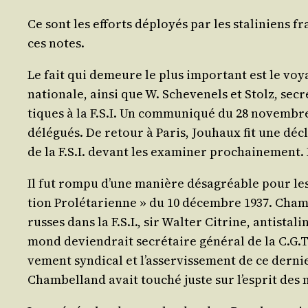
Ce sont les efforts déployés par les sta­li­niens f
ces notes.
Le fait qui demeure le plus impor­tant est le voyag
na­tio­nale, ain­si que W. Sche­ve­nels et Stolz, secré
tiques à la F.S.I. Un com­mu­ni­qué du 28 novembre 
délé­gués. De retour à Paris, Jou­haux fit une décla­
de la F.S.I. devant les exa­mi­ner pro­chai­ne­ment. 
Il fut rom­pu d’une manière désa­gréable pour les 
tion Pro­lé­ta­rienne » du 10 décembre 1937. Cham­
russes dans la F.S.I., sir Wal­ter Citrine, anti­sta
mond devien­drait secré­taire géné­ral de la C.G.T. 
ve­ment syn­di­cal et l’as­ser­vis­se­ment de ce der­
Cham­bel­land avait tou­ché juste sur l’es­prit des