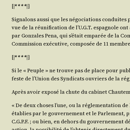
[|
* * * *
|]
Signa­lons aus­si que les négo­cia­tions conduites p
vue de la réuni­fi­ca­tion de l’U.G.T. espa­gnole ont 
par Gon­zales Pena, qui s’é­tait empa­rée de la Com­m
Com­mis­sion exé­cu­tive, com­po­sée de 11 membr
[|
* * * *
|]
Si le « Peuple » ne trouve pas de place pour publier
feste de l’U­nion des Syn­di­cats ouvriers de la 
Après avoir expo­sé la chute du cabi­net Chau­temps 
« De deux choses l’une, ou la régle­men­ta­tion de 
éta­blies par le gou­ver­ne­ment et le Par­le­ment, p
C.G.P.F. ; ou bien, en dehors du gou­ver­ne­ment d
action, la pos­si­bi­li­té de l’ob­te­nir direc­te­ment 