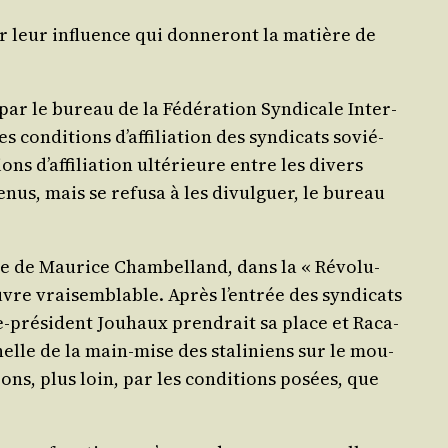
per leur influence qui don­ne­ront la matière de
par le bureau de la Fédé­ra­tion Syn­di­cale Inter­
s condi­tions d’af­fi­lia­tion des syn­di­cats sovié­
s d’af­fi­lia­tion ulté­rieure entre les divers
te­nus, mais se refu­sa à les divul­guer, le bureau
le de Mau­rice Cham­bel­land, dans la « Révo­lu­
e vrai­sem­blable. Après l’en­trée des syn­di­cats
ice-pré­sident Jou­haux pren­drait sa place et Raca­
­nelle de la main-mise des sta­li­niens sur le mou­
er­rons, plus loin, par les condi­tions posées, que