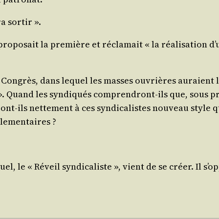
a sortir ».
ro­po­sait la pre­mière et récla­mait « la réa­li­sa­tion 
Congrès, dans lequel les masses ouvrières auraient la maj
 ». Quand les syn­di­qués com­pren­dront-ils que, sous pré­
ie­ront-ils net­te­ment à ces syn­di­ca­listes nou­veau st
rlementaires ?
el, le « Réveil syn­di­ca­liste », vient de se créer. Il s’