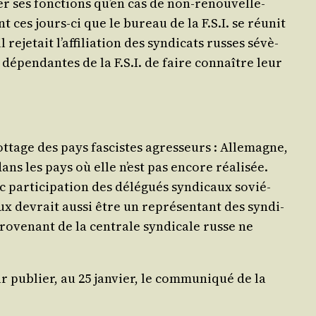
ter ses fonc­tions qu’en cas de non-renou­vel­le­
ent ces jours-ci que le bureau de la F.S.I. se réunit
je­tait l’af­fi­lia­tion des syn­di­cats russes sévè­
ns dépen­dantes de la F.S.I. de faire connaître leur
ot­tage des pays fas­cistes agres­seurs : Alle­magne,
e dans les pays où elle n’est pas encore réa­li­sée.
 par­ti­ci­pa­tion des délé­gués syn­di­caux sovié­
ux devrait aus­si être un repré­sen­tant des syn­di­
ro­ve­nant de la cen­trale syn­di­cale russe ne
r publier, au 25 jan­vier, le com­mu­ni­qué de la