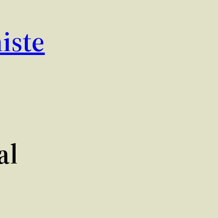
iste
al