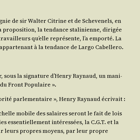
gnie de sir Wal­ter Citrine et de Sche­ve­nels, en
 pro­po­si­tion, la ten­dance sta­li­nienne, diri­gée
tra­vailleurs qu’elle repré­sente, l’a empor­té. La
ppar­te­nant à la ten­dance de Lar­go Cabellero.
er, sous la signa­ture d’Hen­ry Ray­naud, un mani­
 du Front Populaire ».
ri­té par­le­men­taire », Hen­ry Ray­naud écrivait :
­chelle mobile des salaires seront le fait de lois
 essen­tiel­le­ment inté­res­sées, la C.G.T. et la
, par leurs propres moyens, par leur propre