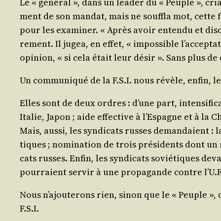
Le « géné­ral », dans un lea­der du « Peuple », cria
ment de son man­dat, mais ne souf­fla mot, cette foi
pour les exa­mi­ner. « Après avoir enten­du et dis­cu­
re­ment. Il jugea, en effet, « impos­sible l’ac­cep­
opi­nion, « si cela était leur désir ». Sans plus d
Un com­mu­ni­qué de la F.S.I. nous révèle, enfin, 
Elles sont de deux ordres : d’une part, inten­si­fi­
Ita­lie, Japon ; aide effec­tive à l’Es­pagne et à la C
Mais, aus­si, les syn­di­cats russes deman­daient : l
tiques ; nomi­na­tion de trois pré­si­dents dont un 
cats russes. Enfin, les syn­di­cats sovié­tiques deva
pour­raient ser­vir à une pro­pa­gande contre l’U.R
Nous n’a­jou­te­rons rien, sinon que le « Peuple »,
F.S.I.