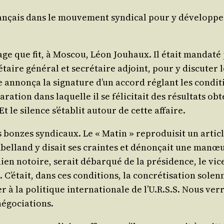
ran­çais dans le mou­ve­ment syn­di­cal pour y déve­lop­
e que fit, à Mos­cou, Léon Jou­haux. Il était man­da­té 
­taire géné­ral et secré­taire adjoint, pour y dis­cu­ter le
annon­ça la signa­ture d’un accord réglant les condi­tion
ra­tion dans laquelle il se féli­ci­tait des résul­tats ob
Et le silence s’é­ta­blit autour de cette affaire.
bonzes syn­di­caux. Le « Matin » repro­dui­sit un artic
bel­land y disait ses craintes et dénon­çait une manœuvr
­li­nien notoire, serait débar­qué de la pré­si­dence, le v
C’é­tait, dans ces condi­tions, la concré­ti­sa­tion solen
nier à la poli­tique inter­na­tio­nale de l’U.R.S.S. Nous v
 négociations.