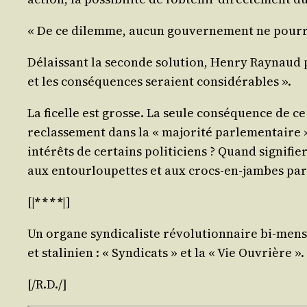
« De ce dilemme, aucun gou­ver­ne­ment ne pour­r
Délais­sant la seconde solu­tion, Hen­ry Ray­naud p
et les consé­quences seraient considérables ».
La ficelle est grosse. La seule consé­quence de ce 
reclas­se­ment dans la « majo­ri­té par­le­men­taire
inté­rêts de cer­tains poli­ti­ciens ? Quand signi­f
aux entour­lou­pettes et aux crocs-en-jambes pa
[|
* * * *
|]
Un organe syn­di­ca­liste révo­lu­tion­naire bi-men­su
et sta­li­nien : « Syn­di­cats » et la « Vie Ouvrière ».
[/R.D./]