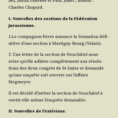
bel, Jus­tin Guer­ber et Paul. Junet ; absent :
Charles Chopard.
I. Nou­velles des sec­tions de la Fédé­ra­tion
jurassienne.
1.Le com­pa­gnon Favre annonce la for­ma­tion défi­
ni­tive d’une sec­tion à Mar­ti­gny-Bourg (Valais).
2. Une lettre de la sec­tion de Neu­châ­tel nous
avise qu’elle adhère com­plè­te­ment aux réso­lu­
tions des deux congrès de St-Imier et demande
qu’une enquête soit ouverte sur l’af­faire
Stegmeyer.
Il est déci­dé d’in­vi­ter la sec­tion de Neu­châ­tel à
ouvrir elle-même l’en­quête demandée.
Il. Nou­velles de l’extérieur.