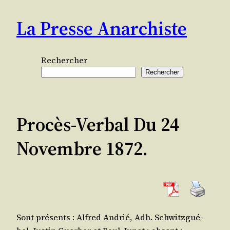
Aller
La Presse Anarchiste
au
contenu
Rechercher
Rechercher
Procès-Verbal Du 24
Novembre 1872.
Sont pré­sents : Alfred Andrié, Adh. Schwitz­gué­