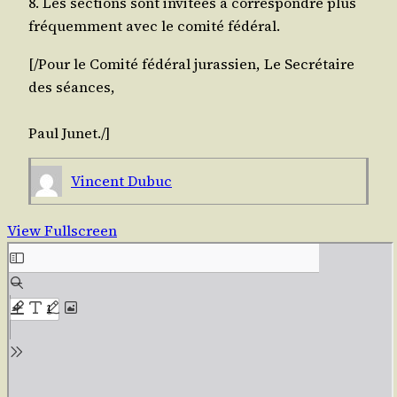
8. Les sec­tions sont invi­tées à cor­res­pondre plus
fré­quem­ment avec le comi­té fédéral.
[/​Pour le Comi­té fédé­ral juras­sien, Le Secré­taire
des séances,
Paul
Junet
./​]
Vincent Dubuc
View Fullscreen