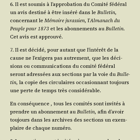
6. Il est sou­mis à l’ap­pro­ba­tion du Comi­té fédé­ral
un avis des­ti­né à être insé­ré dans le
Bul­le­tin
,
concer­nant le
Mémoire juras­sien
, l’
Alma­nach du
Peuple pour 1873
et les abon­ne­ments au
Bul­le­tin
.
Cet avis est approuvé.
7. Il est déci­dé, pour autant que l’in­té­rêt de la
cause ne l’exi­ge­ra pas autre­ment, que les déci­
sions ou com­mu­ni­ca­tions du comi­té fédé­ral
seront adres­sées aux sec­tions par la voie du
Bul­le­
tin
, la copie des cir­cu­laires occa­sion­nant tou­jours
une perte de temps très considérable.
En consé­quence , tous les comi­tés sont invi­tés à
prendre un abon­ne­ment au
Bul­le­tin
, afin d’a­voir
tou­jours dans les archives des sec­tions un exem­
plaire de chaque numéro.