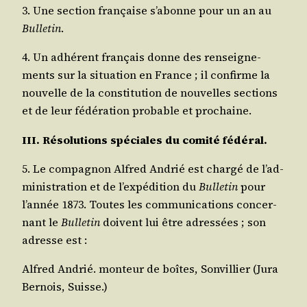
3. Une sec­tion fran­çaise s’a­bonne pour un an au
Bul­le­tin
.
4. Un adhé­rent fran­çais donne des ren­sei­gne­
ments sur la situa­tion en France ; il confirme la
nou­velle de la consti­tu­tion de nou­velles sec­tions
et de leur fédé­ra­tion pro­bable et prochaine.
III. Réso­lu­tions spé­ciales du comi­té fédéral.
5. Le com­pa­gnon Alfred Andrié est char­gé de l’ad­
mi­nis­tra­tion et de l’ex­pé­di­tion du
Bul­le­tin
pour
l’an­née 1873. Toutes les com­mu­ni­ca­tions concer­
nant le
Bul­le­tin
doivent lui être adres­sées ; son
adresse est :
Alfred Andrié. mon­teur de boîtes, Son­vil­lier (Jura
Ber­nois, Suisse.)