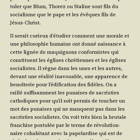
tu­ler que Blum, Tho­rez ou Sta­line sont fils du
socia­lisme que le pape et les évêques fils de
Jésus-Christ.
Il serait curieux d’é­tu­dier com­ment une morale et
une phi­lo­so­phie humaine ont don­né nais­sance à
cette lignée de maqui­gnons confor­mistes qui
consti­tuent les églises chré­tiennes et les églises
socia­listes. Il règne dans les unes et les autres,
devant une réa­li­té inavouable, une appa­rence de
benoî­te­rie pour l’é­di­fi­ca­tion des fidèles. On a
raillé suf­fi­sam­ment les punaises de sacris­ties
catho­liques pour qu’il soit per­mis de tou­cher un
mot des punaises qui ne manquent pas dans les
sacris­ties socia­listes. On voit très bien la bru­tale
fran­chise pos­tu­lée par le terme de révo­lu­tion­
naire coha­bi­tant avec la pape­lar­dise qui est de