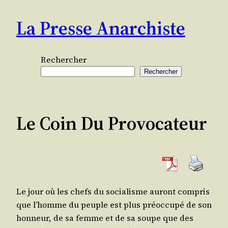
Aller
La Presse Anarchiste
au
contenu
Rechercher
Rechercher
Le Coin Du Provocateur
Le jour où les chefs du socia­lisme auront com­pris
que l’homme du peuple est plus pré­oc­cu­pé de son
hon­neur, de sa femme et de sa soupe que des