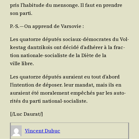
pris l’ha­bi­tude du men­songe. Il faut en prendre
son parti.
P.-S. — On apprend de Varsovie :
Les qua­torze dépu­tés sociaux-démo­crates du Vol­
kes­tag dant­zi­kois ont déci­dé d’adhé­rer à la frac­
tion natio­nale-socia­liste de la Diète de la
ville libre.
Les qua­torze dépu­tés auraient eu tout d’a­bord
l’in­ten­tion de dépo­ser. leur man­dat, mais ils en
auraient été mora­le­ment empê­chés par les auto­
ri­tés du par­ti national-socialiste.
[/​Luc
Dau­rat
/​]
Vincent Dubuc