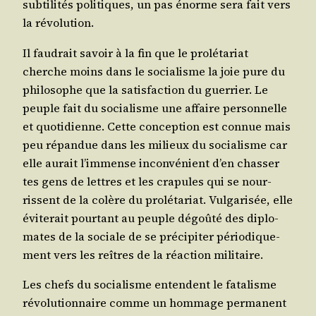
sub­ti­li­tés poli­tiques, un pas énorme sera fait vers
la révolution.
Il fau­drait savoir à la fin que le pro­lé­ta­riat
cherche moins dans le socia­lisme la joie pure du
phi­lo­sophe que la satis­fac­tion du guer­rier. Le
peuple fait du socia­lisme une affaire per­son­nelle
et quo­ti­dienne. Cette concep­tion est connue mais
peu répan­due dans les milieux du socia­lisme car
elle aurait l’im­mense incon­vé­nient d’en chas­ser
tes gens de lettres et les cra­pules qui se nour­
rissent de la colère du pro­lé­ta­riat. Vul­ga­ri­sée, elle
évi­te­rait pour­tant au peuple dégoû­té des diplo­
mates de la sociale de se pré­ci­pi­ter pério­di­que­
ment vers les reîtres de la réac­tion militaire.
Les chefs du socia­lisme entendent le fata­lisme
révo­lu­tion­naire comme un hom­mage per­ma­nent