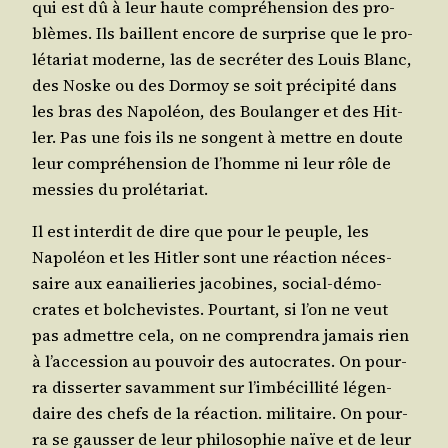
qui est dû à leur haute com­pré­hen­sion des pro­
blèmes. Ils baillent encore de sur­prise que le pro­
lé­ta­riat moderne, las de secré­ter des Louis Blanc,
des Noske ou des Dor­moy se soit pré­ci­pi­té dans
les bras des Napo­léon, des Bou­lan­ger et des Hit­
ler. Pas une fois ils ne songent à mettre en doute
leur com­pré­hen­sion de l’homme ni leur rôle de
mes­sies du prolétariat.
Il est inter­dit de dire que pour le peuple, les
Napo­léon et les Hit­ler sont une réac­tion néces­
saire aux eanai­lie­ries jaco­bines, social-démo­
crates et bol­che­vistes. Pour­tant, si l’on ne veut
pas admettre cela, on ne com­pren­dra jamais rien
à l’ac­ces­sion au pou­voir des auto­crates. On pour­
ra dis­ser­ter savam­ment sur l’im­bé­cil­li­té légen­
daire des chefs de la réac­tion. mili­taire. On pour­
ra se gaus­ser de leur phi­lo­so­phie naïve et de leur