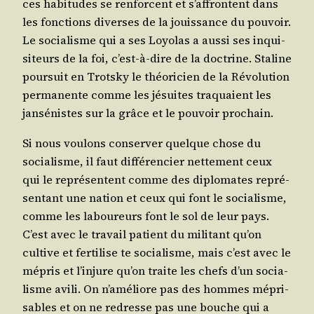
ces habi­tudes se ren­forcent et s’af­frontent dans
les fonc­tions diverses de la jouis­sance du pou­voir.
Le socia­lisme qui a ses Loyo­las a aus­si ses inqui­
si­teurs de la foi, c’est-à-dire de la doc­trine. Sta­line
pour­suit en Trots­ky le théo­ri­cien de la Révo­lu­tion
per­ma­nente comme les jésuites tra­quaient les
jan­sé­nistes sur la grâce et le pou­voir prochain.
Si nous vou­lons conser­ver quelque chose du
socia­lisme, il faut dif­fé­ren­cier net­te­ment ceux
qui le repré­sentent comme des diplo­mates repré­
sen­tant une nation et ceux qui font le socia­lisme,
comme les labou­reurs font le sol de leur pays.
C’est avec le tra­vail patient du mili­tant qu’on
cultive et fer­ti­lise te socia­lisme, mais c’est avec le
mépris et l’in­jure qu’on traite les chefs d’un socia­
lisme avi­li. On n’a­mé­liore pas des hommes mépri­
sables et on ne redresse pas une bouche qui a