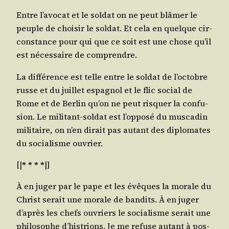
Entre l’a­vo­cat et le sol­dat on ne peut blâ­mer le
peuple de choi­sir le sol­dat. Et cela en quelque cir­
cons­tance pour qui que ce soit est une chose qu’il
est néces­saire de comprendre.
La dif­fé­rence est telle entre le sol­dat de l’oc­tobre
russe et du juillet espa­gnol et le flic social de
Rome et de Ber­lin qu’on ne peut ris­quer la confu­
sion. Le mili­tant-sol­dat est l’op­po­sé du mus­ca­din
mili­taire, on n’en dirait pas autant des diplo­mates
du socia­lisme ouvrier.
[|
* * * *
|]
À en juger par le pape et les évêques la morale du
Christ serait une morale de ban­dits. À en juger
d’a­près les chefs ouvriers le socia­lisme serait une
phi­lo­sophe d’his­trions. Je me refuse autant à pos­