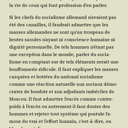
la vie de ceux qui font pro­fes­sion d’en parler.
Si les chefs du socia­lisme alle­mand n’a­vaient pas
été des canailles, il fau­drait admettre que les
masses alle­mandes ne sont qu’un trou­peau de
brutes saoules n’ayant ni conscience humaine ni
digni­té per­son­nelle. De tels hommes n’é­tant pas
une excep­tion dans le monde, par­ler du socia­
lisme en comp­tant sur de tels élé­ments serait une
bouf­fon­ne­rie ridi­cule. Il faut expli­quer les masses
cas­quées et bot­tées du natio­nal socia­lisme
comme une réac­tion natu­relle aux sociaux démo­
crates de bou­doir et aux adju­dants imbé­ciles de
Mos­cou. Il faut admettre l’ex­cès comme contre­
poids à l’ex­cès ou autre­ment il faut dou­ter des
hommes et reje­ter tout sys­tème qui pos­tule l’a­
mour du vrai et l’ef­fort humain, c’est-à-dire, en