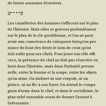
de futurs assas­sins d’ouvriers.
[|
* * * *
|]
Les canaille­ries des hommes s’ef­facent sur le plan
de l’his­toire. Mais elles se gravent pro­fon­dé­ment
sur le plan de la vie quo­ti­dienne, et l’on ne peut
avoir une conscience de vain­queur lors­qu’on pro­
nonce du bout des dents le nom de ceux qu’on
doit subir pour ses chefs. Pour jouer son rôle effi­
cace, la pré­sence du chef ne doit pas s’ins­crire en
haut dans l’his­toire, mais dans l’in­ti­mi­té per­son­
nelle, entre la femme et la soupe, entre les objets
qu’on aime. On n’ad­met ni une cra­pule, ni un
prince, ni un flic à son foyer. On attend le com­pa­
gnon d’arme dans le chef, et dans le socia­lisme, le
plan mûri ensemble avant de don­ner l’as­saut à
l’adversaire.