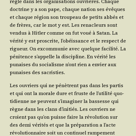
règle dans les orga­ni­sa­tions ouvrières. Chaque
doc­trine y a son pape, chaque nation ses évêques
et chaque région son trou­peau de petits abbés et
de frères, car le mot y est. Les rena­cleurs sont
ven­dus à Hit­ler comme on fut voué à Satan. La
véri­té y est pros­crite, l’o­béis­sance et le res­pect de
rigueur. On excom­mu­nie avec quelque faci­li­té. La
péni­tence s’ap­pelle la dis­ci­pline. En véri­té les
punaises du socia­lisme n’ont rien a envier aux
punaises des sacristies.
Les ouvriers qui ne pénètrent pas dans les par­tis
et qui ont la morale dure et fruste de l’u­ti­li­té quo­
ti­dienne ne peuvent s’i­ma­gi­ner la bas­sesse qui
règne dans les clans d’i­ni­tiés. Les ouvriers ne
croient pas qu’on puisse faire la révo­lu­tion sur
des demi véri­tés et que la pré­pa­ra­tion a l’acte
révo­lu­tion­naire soit un conti­nuel ram­pe­ment