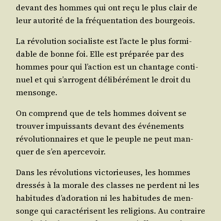
devant des hommes qui ont reçu le plus clair de
leur auto­ri­té de la fré­quen­ta­tion des bourgeois.
La révo­lu­tion socia­liste est l’acte le plus for­mi­
dable de bonne foi. Elle est pré­pa­rée par des
hommes pour qui l’ac­tion est un chan­tage conti­
nuel et qui s’ar­rogent déli­bé­ré­ment le droit du
mensonge.
On com­prend que de tels hommes doivent se
trou­ver impuis­sants devant des évé­ne­ments
révo­lu­tion­naires et que le peuple ne peut man­
quer de s’en apercevoir.
Dans les révo­lu­tions vic­to­rieuses, les hommes
dres­sés à la morale des classes ne perdent ni les
habi­tudes d’a­do­ra­tion ni les habi­tudes de men­
songe qui carac­té­risent les reli­gions. Au contraire