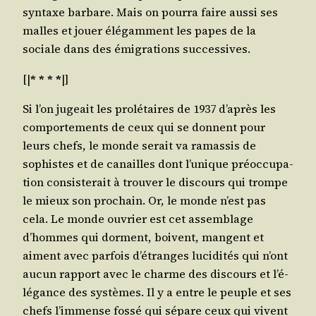
syn­taxe bar­bare. Mais on pour­ra faire aus­si ses
malles et jouer élé­gam­ment les papes de la
sociale dans des émi­gra­tions successives.
[|
* * * *
|]
Si l’on jugeait les pro­lé­taires de 1937 d’a­près les
com­por­te­ments de ceux qui se donnent pour
leurs chefs, le monde serait va ramas­sis de
sophistes et de canailles dont l’u­nique pré­oc­cu­pa­
tion consis­te­rait à trou­ver le dis­cours qui trompe
le mieux son pro­chain. Or, le monde n’est pas
cela. Le monde ouvrier est cet assem­blage
d’hommes qui dorment, boivent, mangent et
aiment avec par­fois d’é­tranges luci­di­tés qui n’ont
aucun rap­port avec le charme des dis­cours et l’é­
lé­gance des sys­tèmes. Il y a entre le peuple et ses
chefs l’im­mense fos­sé qui sépare ceux qui vivent