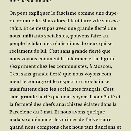
bloc, le socialisme.
On peut expli­quer le fas­cisme comme une dupe­
rie cri­mi­nelle. Mais alors il faut faire vite son
mea
culpa
. Et ce n’est pas avec une grande fier­té que
nous, mili­tants socia­listes, pou­vons faire au
peuple le bilan des réa­li­sa­tions de ceux qui se
réclament de lui. C’est sans grande fier­té que
nous voyons com­ment la tolé­rance et la digni­té
s’ex­priment chez les com­mu­nistes, à Mos­cou,
C’est sans grande fier­té que nous voyons com­
ment le cou­rage et le res­pect du pro­chain se
mani­festent chez les socia­listes fran­çais. C’est
sans grande fier­té que nous voyons l’hon­nê­te­té et
la fer­me­té des chefs anar­chistes écla­ter dans la
Bar­ce­lone du 3 mai. Et nous avons quelque
malaise à dénon­cer les crimes de l’ad­ver­saire
quand nous comp­tons chez nous tant d’an­ciens et