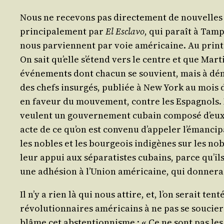
Nous ne rece­vons pas direc­te­ment de nou­velles
prin­ci­pa­le­ment par
El Escla­vo
, qui paraît à Tam­
nous par­viennent par voie amé­ri­caine. Au prin­te
On sait qu’elle s’é­tend vers le centre et que Mar­t
évé­ne­ments dont cha­cun se sou­vient, mais à dém
des chefs insur­gés, publiée à New York au mois de 
en faveur du mou­ve­ment, contre les Espa­gnols. 
veulent un gou­ver­ne­ment cubain com­po­sé d’eux 
acte de ce qu’on est conve­nu d’ap­pe­ler l’é­man­c
les nobles et les bour­geois indi­gènes sur les n
leur appui aux sépa­ra­tistes cubains, parce qu’ils
une adhé­sion à l’U­nion amé­ri­caine, qui don­ne­r
Il n’y a rien là qui nous attire, et, l’on serait ten­té
révo­lu­tion­naires amé­ri­cains à ne pas se sou­c
blâme cet abs­ten­tion­nisme : « Ce ne sont pas les 