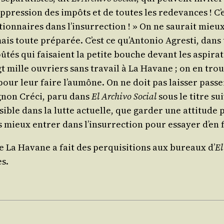
 sup­pres­sion des impôts et de toutes les rede­vances !
tion­naires dans l’in­sur­rec­tion ! » On ne sau­rait mieux
is toute pré­pa­rée. C’est ce qu’An­to­nio Agres­ti, dans
­tés qui fai­saient la petite bouche devant les aspi­ra­
vingt mille ouvriers sans tra­vail à La Havane ; on en tro
r leur faire l’au­mône. On ne doit pas lais­ser pas­ser 
­gnon Cré­ci, paru dans
El Archi­vo Social
sous le titre sui
sible dans la lutte actuelle, que gar­der une atti­tude p
s mieux entrer dans l’in­sur­rec­tion pour essayer d’en 
de La Havane a fait des per­qui­si­tions aux bureaux d’
El
es.