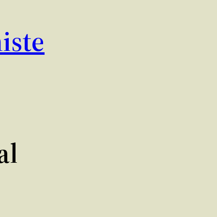
iste
al