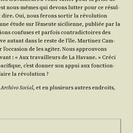
 C’est nous-mêmes qui devons lut­ter pour ce résul­
 dire. Oui, nous ferons sor­tir la révo­lu­tion
 une étude sur l’é­meute sici­lienne, publiée par la
tions confuses et par­fois contra­dic­toires des
uve autant dans le reste de l’île. Mar­ti­nez Cam­
l’oc­ca­sion de les agi­ter. Nous approu­vons
­vant : « Aux tra­vailleurs de La Havane. » Cré­ci
aci­fique, c’est don­ner son appui aux fonc­tion­
faire la révolution ?
 Archi­vo Social
, et en plu­sieurs autres endroits,