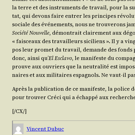
la terre et des ins­tru­ments de tra­vail, pour la
tat, qui devons faire entrer les prin­cipes révo­lu­
sociale des évé­ne­ments, nous ne trou­ve­rons jama
Socié­té Nou­velle
, démon­trait clai­re­ment aux dégoû
« fais­ceaux des tra­vailleurs sici­liens ». Il y a 
pos leur pro­met du tra­vail, demande des fonds pou
donc, ain­si qu’
El Escla­vo
, le mani­feste du com­pa
prouve aux ouvriers que la neu­tra­li­té est impos­
naires et aux mili­taires espa­gnols. Ne vaut-il pa
Après la publi­ca­tion de ce mani­feste, la police 
pour trou­ver Cré­ci qui a échap­pé aux recherch
[/​CX/​]
Vincent Dubuc