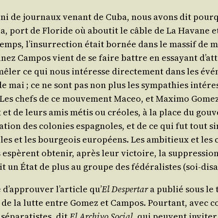
 ni de jour­naux venant de Cuba, nous avons dit pour­q
pa, port de Flo­ride où abou­tit le câble de La Havane e
mps, l’in­sur­rec­tion était bor­née dans le mas­sif de 
i­nez Cam­pos vient de se faire battre en essayant d’at­ta­
ê­ler ce qui nous inté­resse direc­te­ment dans les évé­
mai ; ce ne sont pas non plus les sym­pa­thies inté­res­
Les chefs de ce mou­ve­ment Maceo, et Maxi­mo Gomez, s
et de leurs amis métis ou créoles, à la place du gou­ve
i­pa­tion des colo­nies espa­gnoles, et de ce qui fut tou
obles et les bour­geois euro­péens. Les ambi­tieux et l
 espèrent obte­nir, après leur vic­toire, la sup­pres­si
ait un État de plus au groupe des fédé­ra­listes (soi-dis
 d’ap­prou­ver l’ar­ticle qu’
El Des­per­tar
a publié sous le t
ier de la lutte entre Gomez et Cam­pos. Pour­tant, avec 
sépa­ra­tistes, dit
El Archi­vo Social
, qui peuvent invi­ter