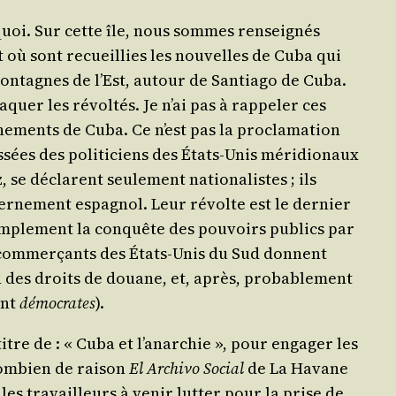
uoi. Sur cette île, nous sommes ren­sei­gnés
t où sont recueillies les nou­velles de Cuba qui
mon­tagnes de l’Est, autour de San­tia­go de Cuba.
quer les révol­tés. Je n’ai pas à rap­pe­ler ces
ne­ments de Cuba. Ce n’est pas la pro­cla­ma­tion
sées des poli­ti­ciens des États-Unis méri­dio­naux
e déclarent seule­ment natio­na­listes ; ils
r­ne­ment espa­gnol. Leur révolte est le der­nier
t sim­ple­ment la conquête des pou­voirs publics par
es com­mer­çants des États-Unis du Sud donnent
on des droits de douane, et, après, pro­ba­ble­ment
ant
démo­crates
).
itre de : « Cuba et l’a­nar­chie », pour enga­ger les
com­bien de rai­son
El Archi­vo Social
de La Havane
 les tra­vailleurs à venir lut­ter pour la prise de