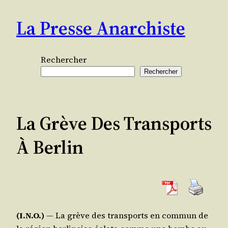
Aller
La Presse Anarchiste
au
contenu
Rechercher
Rechercher
La Grève Des Transports
À Berlin
(I.N.O.)
― La grève des trans­ports en com­mun de