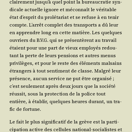
clai­re­ment jus­qu’à quel point la bureau­cra­tie syn­
di­cale actuelle ignore et mécon­naît le véri­table
état d’es­prit du pro­lé­ta­riat et se refuse à en tenir
compte. L’ar­rêt com­plet des trans­ports a dû leur
en apprendre long en cette matière. Les quelques
ouvriers du B.V.G. qui se pré­sen­tèrent au tra­vail
étaient pour une part de vieux employés redou­
tant la perte de leurs pen­sions et autres menus
pri­vi­lèges, et pour le reste des élé­ments mal­sains
étran­gers à tout sen­ti­ment de classe. Mal­gré leur
pré­sence, aucun ser­vice ne put être orga­ni­sé ;
c’est seule­ment après deux jours que la socié­té
réus­sit, sous la pro­tec­tion de la police tout
entière, à éta­blir, quelques heures durant, un tra­
fic de fortune.
Le fait le plus signi­fi­ca­tif de la grève est la par­ti­
ci­pa­tion active des cel­lules natio­nal-socia­listes et