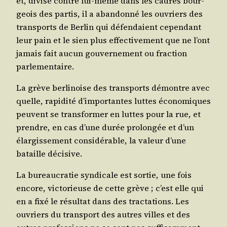
et, divi­sé contre lui-même dans les cadres bour­
geois des par­tis, il a aban­don­né les ouvriers des
trans­ports de Ber­lin qui défen­daient cepen­dant
leur pain et le sien plus effec­ti­ve­ment que ne l’ont
jamais fait aucun gou­ver­ne­ment ou frac­tion
parlementaire.
La grève ber­li­noise des trans­ports démontre avec
quelle, rapi­di­té d’im­por­tantes luttes éco­no­miques
peuvent se trans­for­mer en luttes pour la rue, et
prendre, en cas d’une durée pro­lon­gée et d’un
élar­gis­se­ment consi­dé­rable, la valeur d’une
bataille décisive.
La bureau­cra­tie syn­di­cale est sor­tie, une fois
encore, vic­to­rieuse de cette grève ; c’est elle qui
en a fixé le résul­tat dans des trac­ta­tions. Les
ouvriers du trans­port des autres villes et des