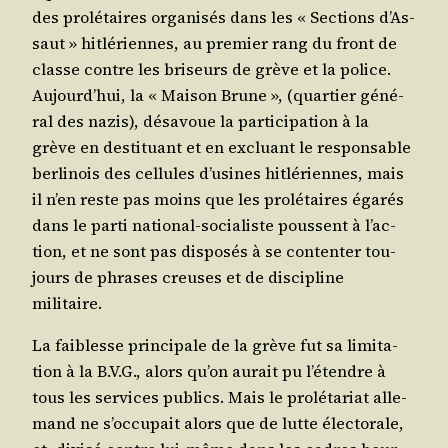
des pro­lé­taires orga­ni­sés dans les « Sec­tions d’As­
saut » hit­lé­riennes, au pre­mier rang du front de
classe contre les bri­seurs de grève et la police.
Aujourd’­hui, la « Mai­son Brune », (quar­tier géné­
ral des nazis), désa­voue la par­ti­ci­pa­tion à la
grève en des­ti­tuant et en excluant le res­pon­sable
ber­li­nois des cel­lules d’u­sines hit­lé­riennes, mais
il n’en reste pas moins que les pro­lé­taires éga­rés
dans le par­ti natio­nal-socia­liste poussent à l’ac­
tion, et ne sont pas dis­po­sés à se conten­ter tou­
jours de phrases creuses et de dis­ci­pline
militaire.
La fai­blesse prin­ci­pale de la grève fut sa limi­ta­
tion à la B.V.G., alors qu’on aurait pu l’é­tendre à
tous les ser­vices publics. Mais le pro­lé­ta­riat alle­
mand ne s’oc­cu­pait alors que de lutte élec­to­rale,