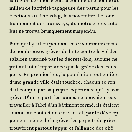
la région ber­li­noise écla­ta comme une bombe au
milieu de l’ac­ti­vi­té tapa­geuse des par­tis pour les
élec­tions au Reichs­tag, le 6 novembre. Le fonc­
tion­ne­ment des tram­ways, du métro et des auto­
bus se trou­va brus­que­ment suspendu.
Bien qu’il y ait eu pen­dant ces six der­niers mois
de nom­breuses grèves de lutte contre le vol des
salaires auto­ri­sé par les décrets-lois, aucune ne
prit autant d’im­por­tance que la grève des trans­
ports. En pre­mier lieu, la popu­la­tion tout entière
d’une grande ville était tou­chée, cha­cun se ren­
dait compte par sa propre expé­rience qu’il y avait
grève. D’autre part, les jaunes ne pou­vaient pas
tra­vailler à l’a­bri d’un bâti­ment fer­mé, ils étaient
sou­mis au contact des masses et, par le déve­lop­
pe­ment même de la grève, les piquets de grève
trou­vèrent par­tout l’ap­pui et l’al­liance des chô­