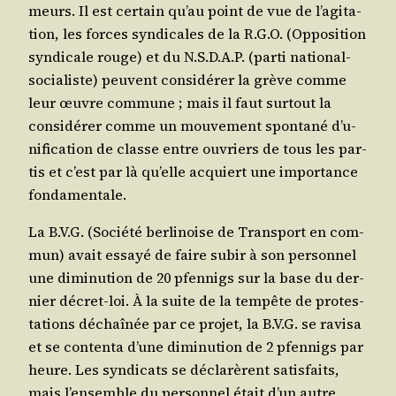
meurs. Il est cer­tain qu’au point de vue de l’a­gi­ta­
tion, les forces syn­di­cales de la R.G.O. (Oppo­si­tion
syn­di­cale rouge) et du N.S.D.A.P. (par­ti natio­nal-
socia­liste) peuvent consi­dé­rer la grève comme
leur œuvre com­mune ; mais il faut sur­tout la
consi­dé­rer comme un mou­ve­ment spon­ta­né d’u­
ni­fi­ca­tion de classe entre ouvriers de tous les par­
tis et c’est par là qu’elle acquiert une impor­tance
fondamentale.
La B.V.G. (Socié­té ber­li­noise de Trans­port en com­
mun) avait essayé de faire subir à son per­son­nel
une dimi­nu­tion de 20 pfen­nigs sur la base du der­
nier décret-loi. À la suite de la tem­pête de pro­tes­
ta­tions déchaî­née par ce pro­jet, la B.V.G. se ravi­sa
et se conten­ta d’une dimi­nu­tion de 2 pfen­nigs par
heure. Les syn­di­cats se décla­rèrent satis­faits,
mais l’en­semble du per­son­nel était d’un autre