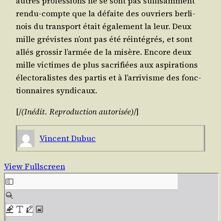
autres pro­fes­sions ne se sont pas suf­fi­sam­ment
ren­du-compte que la défaite des ouvriers ber­li­
nois du trans­port était éga­le­ment la leur. Deux
mille gré­vistes n’ont pas été réin­té­grés, et sont
allés gros­sir l’ar­mée de la misère. Encore deux
mille vic­times de plus sacri­fiées aux aspi­ra­tions
élec­to­ra­listes des par­tis et à l’ar­ri­visme des fonc­
tion­naires syndicaux.
[/​
(Inédit. Repro­duc­tion auto­ri­sée)
/​]
Vincent Dubuc
View Fullscreen