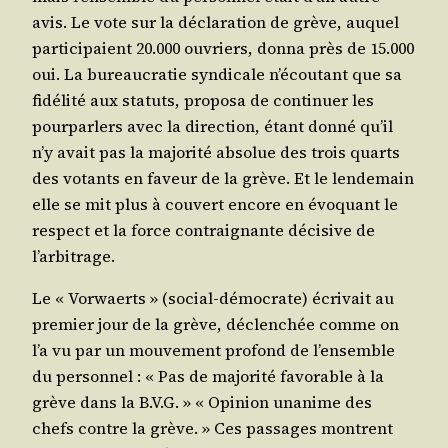
avis. Le vote sur la décla­ra­tion de grève, auquel
par­ti­ci­paient 20.000 ouvriers, don­na près de 15.000
oui. La bureau­cra­tie syn­di­cale n’é­cou­tant que sa
fidé­li­té aux sta­tuts, pro­po­sa de conti­nuer les
pour­par­lers avec la direc­tion, étant don­né qu’il
n’y avait pas la majo­ri­té abso­lue des trois quarts
des votants en faveur de la grève. Et le len­de­main
elle se mit plus à cou­vert encore en évo­quant le
res­pect et la force contrai­gnante déci­sive de
l’arbitrage.
Le « Vor­waerts » (social-démo­crate) écri­vait au
pre­mier jour de la grève, déclen­chée comme on
l’a vu par un mou­ve­ment pro­fond de l’en­semble
du per­son­nel : « Pas de majo­ri­té favo­rable à la
grève dans la B.V.G. » « Opi­nion una­nime des
chefs contre la grève. » Ces pas­sages montrent