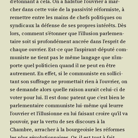
d’é­ton­nant à cela. On a habi­tué l’ou­vrier à mar­
cher dans cette voie de la pas­si­vi­té réfor­miste, à
remettre entre les mains de chefs poli­tiques ou
syn­di­caux la défense de ses propres inté­rêts. Dès
lors, com­ment s’é­ton­ner que l’illu­sion par­le­men­
taire soit si pro­fon­dé­ment ancrée dans l’es­prit de
chaque ouvrier. Est-ce que l’as­pi­rant-dépu­té com­
mu­niste ne tient pas le même lan­gage que n’im­
porte quel poli­ti­cien quand il ne peut en être
autre­ment. En effet, si le com­mu­niste en sol­li­ci­
tant son suf­frage ne pro­met­tait rien à l’ou­vrier, on
se demande alors quelle rai­son aurait celui-ci de
voter pour lui. Il est donc patent que c’est bien le
par­le­men­taire com­mu­niste lui-même qui leurre
l’ou­vrier et l’illu­sionne en lui fai­sant croire qu’il va
pou­voir, par la ver­tu de ses dis­cours à la
Chambre, arra­cher à la bour­geoi­sie les réformes
les plus révo­lu­tion­naires. Or, il est tout à fait