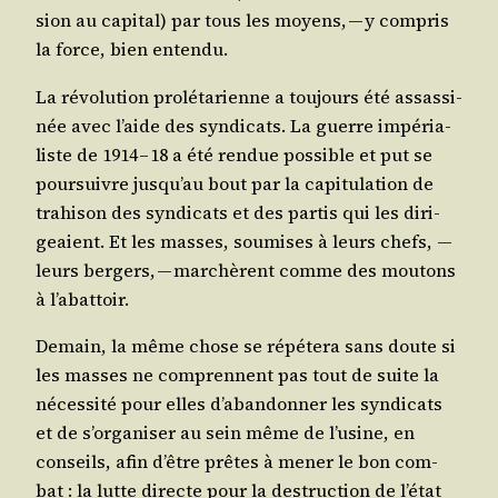
sion au capi­tal) par tous les moyens, — y com­pris
la force, bien entendu.
La révo­lu­tion pro­lé­ta­rienne a tou­jours été assas­si­
née avec l’aide des syn­di­cats. La guerre impé­ria­
liste de 1914 – 18 a été ren­due pos­sible et put se
pour­suivre jus­qu’au bout par la capi­tu­la­tion de
tra­hi­son des syn­di­cats et des par­tis qui les diri­
geaient. Et les masses, sou­mises à leurs chefs, ―
leurs ber­gers, — mar­chèrent comme des mou­tons
à l’abattoir.
Demain, la même chose se répé­te­ra sans doute si
les masses ne com­prennent pas tout de suite la
néces­si­té pour elles d’a­ban­don­ner les syn­di­cats
et de s’or­ga­ni­ser au sein même de l’u­sine, en
conseils, afin d’être prêtes à mener le bon com­
bat : la lutte directe pour la des­truc­tion de l’é­tat