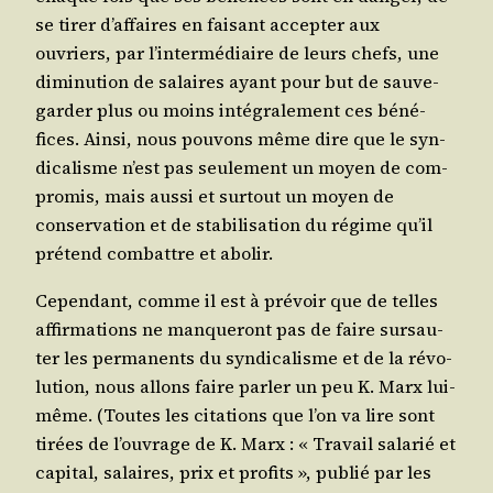
se tirer d’af­faires en fai­sant accep­ter aux
ouvriers, par l’in­ter­mé­diaire de leurs chefs, une
dimi­nu­tion de salaires ayant pour but de sau­ve­
gar­der plus ou moins inté­gra­le­ment ces béné­
fices. Ain­si, nous pou­vons même dire que le syn­
di­ca­lisme n’est pas seule­ment un moyen de com­
pro­mis, mais aus­si et sur­tout un moyen de
conser­va­tion et de sta­bi­li­sa­tion du régime qu’il
pré­tend com­battre et abolir.
Cepen­dant, comme il est à pré­voir que de telles
affir­ma­tions ne man­que­ront pas de faire sur­sau­
ter les per­ma­nents du syn­di­ca­lisme et de la révo­
lu­tion, nous allons faire par­ler un peu K. Marx lui-
même. (Toutes les cita­tions que l’on va lire sont
tirées de l’ou­vrage de K. Marx : « Tra­vail sala­rié et
capi­tal, salaires, prix et pro­fits », publié par les