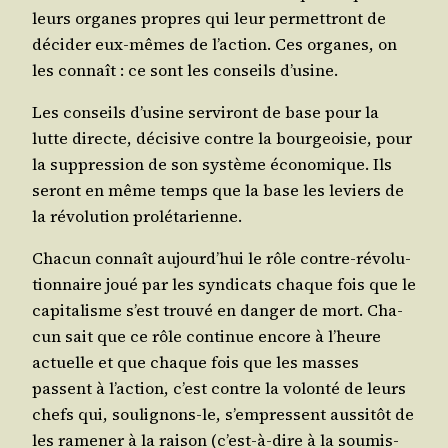
leurs organes propres qui leur per­met­tront de
déci­der eux-mêmes de l’ac­tion. Ces organes, on
les connaît : ce sont les conseils d’usine.
Les conseils d’u­sine ser­vi­ront de base pour la
lutte directe, déci­sive contre la bour­geoi­sie, pour
la sup­pres­sion de son sys­tème éco­no­mique. Ils
seront en même temps que la base les leviers de
la révo­lu­tion prolétarienne.
Cha­cun connaît aujourd’­hui le rôle contre-révo­lu­
tion­naire joué par les syn­di­cats chaque fois que le
capi­ta­lisme s’est trou­vé en dan­ger de mort. Cha­
cun sait que ce rôle conti­nue encore à l’heure
actuelle et que chaque fois que les masses
passent à l’ac­tion, c’est contre la volon­té de leurs
chefs qui, sou­li­gnons-le, s’empressent aus­si­tôt de
les rame­ner à la rai­son (c’est-à-dire à la sou­mis­