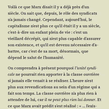
Voi­là ce que Marx disait il y a déjà près d’un
siècle. On sait que, depuis, le rôle des syn­di­cats
n’a jamais chan­gé. Cepen­dant, aujourd’­hui, le
capi­ta­lisme n’est plus ce qu’il était il y a un siècle,
c’est-à-dire un enfant plein de vie : c’est un
vieillard décré­pit, qui n’est plus capable d’as­su­rer
son exis­tence, et qu’il est deve­nu néces­saire d’a­
battre, car c’est de sa mort, désor­mais, que
dépend le salut de l’humanité.
On com­pren­dra à pré­sent pour­quoi
l’u­ni­té syn­di­
cale
ne pour­rait rien appor­ter à la classe ouvrière
si jamais elle venait à se réa­li­ser. L’heure n’est
plus aux reven­di­ca­tions au sein d’un régime qui a
fait son temps. La classe ouvrière n’a plus rien à
attendre de lui, car
il ne peut plus rien lui don­ner
. Et
ce que Marx avait pré­dit s’est réa­li­sé : « … l’exis­