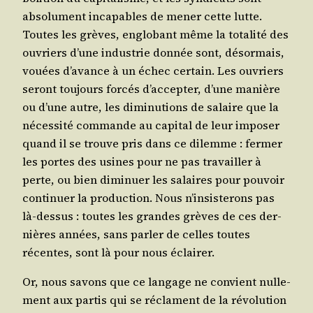
abso­lu­ment inca­pables de mener cette lutte.
Toutes les grèves, englo­bant même la tota­li­té des
ouvriers d’une indus­trie don­née sont, désor­mais,
vouées d’a­vance à un échec cer­tain. Les ouvriers
seront tou­jours for­cés d’ac­cep­ter, d’une manière
ou d’une autre, les dimi­nu­tions de salaire que la
néces­si­té com­mande au capi­tal de leur impo­ser
quand il se trouve pris dans ce dilemme : fer­mer
les portes des usines pour ne pas tra­vailler à
perte, ou bien dimi­nuer les salaires pour pou­voir
conti­nuer la pro­duc­tion. Nous n’in­sis­te­rons pas
là-des­sus : toutes les grandes grèves de ces der­
nières années, sans par­ler de celles toutes
récentes, sont là pour nous éclairer.
Or, nous savons que ce lan­gage ne convient nul­le­
ment aux par­tis qui se réclament de la révo­lu­tion