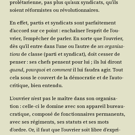
pro­lé­ta­rienne, pas plus qu’aux syn­di­cats, qu’ils
soient réfor­mistes ou révolutionnaires.
En effet, par­tis et syn­di­cats sont par­fai­te­ment
d’ac­cord sur ce point : enchaî­ner l’es­prit de l’ou­
vrier, l’empêcher de par­ler. En sorte que l’ou­vrier,
dès qu’il entre dans l’une ou l’autre de
ses orga­ni­sa­
tions
de classe (par­ti et syn­di­cat), doit ces­ser de
pen­ser : ses chefs pensent pour lui ; ils lui diront
quand
,
pour­quoi
et
com­ment
il lui fau­dra agir. Tout
cela sous le cou­vert de la démo­cra­tie et de l’au­to-
cri­tique, bien entendu.
L’ou­vrier n’est pas le maître dans son orga­ni­sa­
tion : celle-ci le domine avec son appa­reil bureau­
cra­tique, com­po­sé de fonc­tion­naires per­ma­nents,
avec ses régi­ments, ses sta­tuts et ses mots
d’ordre. Or, il faut que l’ou­vrier soit libre d’ex­pri­