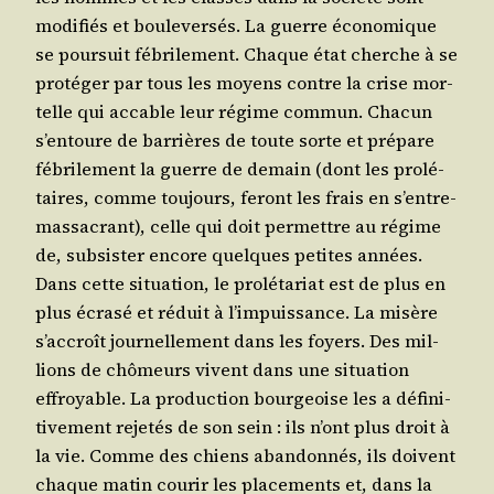
modi­fiés et bou­le­ver­sés. La guerre éco­no­mique
se pour­suit fébri­le­ment. Chaque état cherche à se
pro­té­ger par tous les moyens contre la crise mor­
telle qui accable leur régime com­mun. Cha­cun
s’en­toure de bar­rières de toute sorte et pré­pare
fébri­le­ment la guerre de demain (dont les pro­lé­
taires, comme tou­jours, feront les frais en s’entre-
mas­sa­crant), celle qui doit per­mettre au régime
de, sub­sis­ter encore quelques petites années.
Dans cette situa­tion, le pro­lé­ta­riat est de plus en
plus écra­sé et réduit à l’im­puis­sance. La misère
s’ac­croît jour­nel­le­ment dans les foyers. Des mil­
lions de chô­meurs vivent dans une situa­tion
effroyable. La pro­duc­tion bour­geoise les a défi­ni­
ti­ve­ment reje­tés de son sein : ils n’ont plus droit à
la vie. Comme des chiens aban­don­nés, ils doivent
chaque matin cou­rir les pla­ce­ments et, dans la