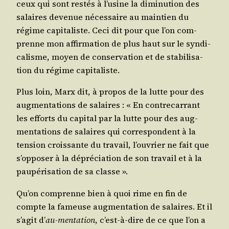
ceux qui sont res­tés à l’u­sine la dimi­nu­tion des
salaires deve­nue néces­saire au main­tien du
régime capi­ta­liste. Ceci dit pour que l’on com­
prenne mon affir­ma­tion de plus haut sur le syn­di­
ca­lisme, moyen de conser­va­tion et de sta­bi­li­sa­
tion du régime capitaliste.
Plus loin, Marx dit, à pro­pos de la lutte pour des
aug­men­ta­tions de salaires : « En contre­car­rant
les efforts du capi­tal par la lutte pour des aug­
men­ta­tions de salaires qui cor­res­pondent à la
ten­sion crois­sante du tra­vail, l’ou­vrier ne fait que
s’op­po­ser à la dépré­cia­tion de son tra­vail et à la
pau­pé­ri­sa­tion de sa classe ».
Qu’on com­prenne bien à quoi rime en fin de
compte la fameuse aug­men­ta­tion de salaires. Et il
s’a­git d’
au-men­ta­tion
, c’est-à-dire de ce que l’on a