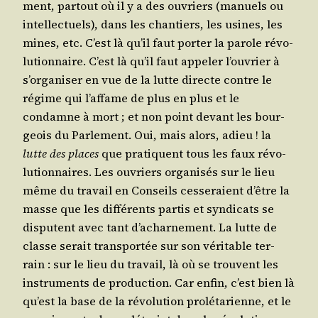
ment, par­tout où il y a des ouvriers (manuels ou
intel­lec­tuels), dans les chan­tiers, les usines, les
mines, etc. C’est là qu’il faut por­ter la parole révo­
lu­tion­naire. C’est là qu’il faut appe­ler l’ou­vrier à
s’or­ga­ni­ser en vue de la lutte directe contre le
régime qui l’af­fame de plus en plus et le
condamne à mort ; et non point devant les bour­
geois du Par­le­ment. Oui, mais alors, adieu ! la
lutte des places
que pra­tiquent tous les faux révo­
lu­tion­naires. Les ouvriers orga­ni­sés sur le lieu
même du tra­vail en Conseils ces­se­raient d’être la
masse que les dif­fé­rents par­tis et syn­di­cats se
dis­putent avec tant d’a­char­ne­ment. La lutte de
classe serait trans­por­tée sur son véri­table ter­
rain : sur le lieu du tra­vail, là où se trouvent les
ins­tru­ments de pro­duc­tion. Car enfin, c’est bien là
qu’est la base de la révo­lu­tion pro­lé­ta­rienne, et le