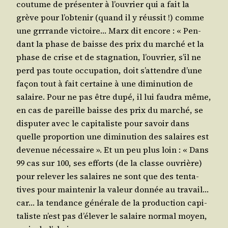
cou­tume de pré­sen­ter à l’ou­vrier qui a fait la
grève pour l’ob­te­nir (quand il y réus­sit !) comme
une grr­rande vic­toire… Marx dit encore : « Pen­
dant la phase de baisse des prix du mar­ché et la
phase de crise et de stag­na­tion, l’ou­vrier, s’il ne
perd pas toute occu­pa­tion, doit s’at­tendre d’une
façon tout à fait cer­taine à une dimi­nu­tion de
salaire. Pour ne pas être dupé, il lui fau­dra même,
en cas de pareille baisse des prix du mar­ché, se
dis­pu­ter avec le capi­ta­liste pour savoir dans
quelle pro­por­tion une dimi­nu­tion des salaires est
deve­nue néces­saire ». Et un peu plus loin : « Dans
99 cas sur 100, ses efforts (de la classe ouvrière)
pour rele­ver les salaires ne sont que des ten­ta­
tives pour main­te­nir la valeur don­née au tra­vail…
car… la ten­dance géné­rale de la pro­duc­tion capi­
ta­liste n’est pas d’é­le­ver le salaire nor­mal moyen,