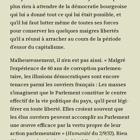
plus rien à attendre de la démo­cra­tie bour­geoise
qui lui a don­né tout ce qui lui était pos­sible, et
qu’il lui faut lut­ter même de toutes ses forces
pour conser­ver les quelques maigres liber­tés
qu’il a réus­si à arra­cher au cours de la période
d’es­sor du capitalisme.
Mal­heu­reu­se­ment, il n’en est pas ain­si. « Mal­gré
l’ex­pé­rience de 60 ans de cor­rup­tion par­le­men­
taire, les illu­sions démo­cra­tiques sont encore
tenaces par­mi les ouvriers fran­çais : Les masses
s’i­ma­ginent que le Par­le­ment consti­tue le centre
effec­tif de la vie poli­tique du pays, qu’il peut légi­
fé­rer en toute liber­té. Elles croient sou­vent que
les élus ouvriers peuvent accom­plir au Par­le­ment
une œuvre effi­cace par la ver­tu propre de leur
action par­le­men­taire » (
Huma­ni­té
du 2/​9/​32). Rien