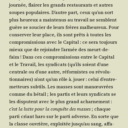
jour­née, flai­rer les grands res­tau­rants et autres
soupes popu­laires. D’autre part, ceux qu’un sort
plus heu­reux a main­te­nus au tra­vail ne semblent
guère se sou­cier de leurs frères mal­heu­reux. Pour
conser­ver leur place, ils sont prêts à toutes les
com­pro­mis­sions avec le Capi­tal : ce sera tou­jours
mieux que de rejoindre l’ar­mée des meurt-de-
faim ! Dans ces com­pro­mis­sions entre le Capi­tal
et le Tra­vail, les syn­di­cats (qu’ils soient d’une
cen­trale ou d’une autre, réfor­mistes ou révo­lu­
tion­naires) n’ont qu’un rôle à. jouer : celui d’en­tre­
met­teurs sub­tils. Les masses sont manœu­vrées
comme du bétail ; les par­tis et leurs syn­di­cats se
les dis­putent avec le plus grand achar­ne­ment :
c’est la lutte pour la conquête des masses
; chaque
par­ti criant haro sur le par­ti adverse. En sorte que
la classe ouvrière, exploi­tée jus­qu’au sang, affa­