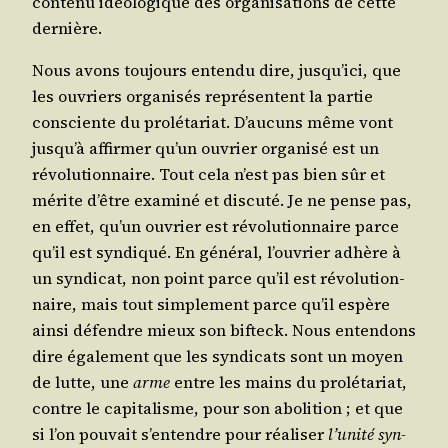
conte­nu idéo­lo­gique des orga­ni­sa­tions de cette
dernière.
Nous avons tou­jours enten­du dire, jus­qu’i­ci, que
les ouvriers orga­ni­sés repré­sentent la par­tie
consciente du pro­lé­ta­riat. D’au­cuns même vont
jus­qu’à affir­mer qu’un ouvrier orga­ni­sé est un
révo­lu­tion­naire. Tout cela n’est pas bien sûr et
mérite d’être exa­mi­né et dis­cu­té. Je ne pense pas,
en effet, qu’un ouvrier est révo­lu­tion­naire parce
qu’il est syn­di­qué. En géné­ral, l’ou­vrier adhère à
un syn­di­cat, non point parce qu’il est révo­lu­tion­
naire, mais tout sim­ple­ment parce qu’il espère
ain­si défendre mieux son bif­teck. Nous enten­dons
dire éga­le­ment que les syn­di­cats sont un moyen
de lutte, une
arme
entre les mains du pro­lé­ta­riat,
contre le capi­ta­lisme, pour son abo­li­tion ; et que
si l’on pou­vait s’en­tendre pour réa­li­ser
l’u­ni­té syn­