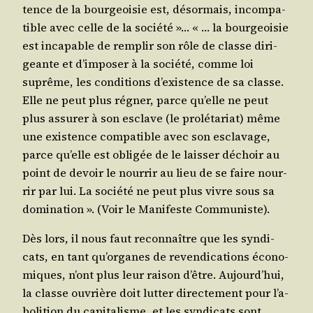
tence de la bour­geoi­sie est, désor­mais, incom­pa­
tible avec celle de la socié­té »… « … la bour­geoi­sie
est inca­pable de rem­plir son rôle de classe diri­
geante et d’im­po­ser à la socié­té, comme loi
suprême, les condi­tions d’exis­tence de sa classe.
Elle ne peut plus régner, parce qu’elle ne peut
plus assu­rer à son esclave (le pro­lé­ta­riat) même
une exis­tence com­pa­tible avec son escla­vage,
parce qu’elle est obli­gée de le lais­ser déchoir au
point de devoir le nour­rir au lieu de se faire nour­
rir par lui. La socié­té ne peut plus vivre sous sa
domi­na­tion ». (Voir le Mani­feste Communiste).
Dès lors, il nous faut recon­naître que les syn­di­
cats, en tant qu’or­ganes de reven­di­ca­tions éco­no­
miques, n’ont plus leur rai­son d’être. Aujourd’­hui,
la classe ouvrière doit lut­ter direc­te­ment pour l’a­
bo­li­tion du capi­ta­lisme, et les syn­di­cats sont