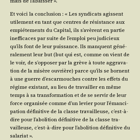
mais de l’abaisser ».
Et voi­ci la conclu­sion : « Les syn­di­cats agissent
uti­le­ment en tant que centres de résis­tance aux
empié­te­ments du Capi­tal, ils s’a­vèrent en par­tie
inef­fi­caces par suite de l’emploi peu judi­cieux
qu’ils font de leur puis­sance. Ils manquent géné­
ra­le­ment leur but (but qui est, comme on vient de
le voir, de s’op­po­ser par la grève à toute aggra­va­
tion de la misère ouvrière) parce qu’ils se bornent
à une guerre d’es­car­mouches contre les effets du
régime exis­tant, au lieu de tra­vailler en même
temps à sa trans­for­ma­tion et de se ser­vir de leur
force orga­ni­sée comme d’un levier pour l’é­man­ci­
pa­tion défi­ni­tive de la classe tra­vailleuse, c’est-à-
dire pour l’a­bo­li­tion défi­ni­tive de la classe tra­
vailleuse, c’est-à-dire pour l’a­bo­li­tion défi­ni­tive du
salariat ».