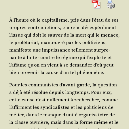
À l’heure où le capi­ta­lisme, pris dans l’é­tau de ses
propres contra­dic­tions, cherche déses­pé­ré­ment
l’is­sue qui doit le sau­ver de la mort qui le menace,
le pro­lé­ta­riat, manœu­vré par les poli­ti­ciens,
mani­feste une impuis­sance tel­le­ment sur­pre­
nante à lut­ter contre le régime qui l’ex­ploite et
l’af­fame qu’on en vient à se deman­der d’où peut
bien pro­ve­nir la cause d’un tel phénomène.
Pour les com­mu­nistes d’a­vant-garde, la ques­tion
a déjà été réso­lue depuis long­temps. Pour eux,
cette cause n’est nul­le­ment à recher­cher, comme
l’af­firment les syn­di­ca­listes et les poli­ti­ciens de
métier, dans le manque d’u­ni­té orga­ni­sa­toire de
la classe ouvrière, mais dans la forme même et le