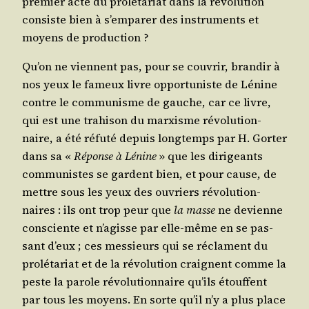
pre­mier acte du pro­lé­ta­riat dans la révo­lu­tion
consiste bien à s’emparer des ins­tru­ments et
moyens de production ?
Qu’on ne viennent pas, pour se cou­vrir, bran­dir à
nos yeux le fameux livre oppor­tu­niste de Lénine
contre le com­mu­nisme de gauche, car ce livre,
qui est une tra­hi­son du mar­xisme révo­lu­tion­
naire, a été réfu­té depuis long­temps par H. Gor­ter
dans sa «
Réponse à Lénine
» que les diri­geants
com­mu­nistes se gardent bien, et pour cause, de
mettre sous les yeux des ouvriers révo­lu­tion­
naires : ils ont trop peur que
la masse
ne devienne
consciente et n’a­gisse par elle-même en se pas­
sant d’eux ; ces mes­sieurs qui se réclament du
pro­lé­ta­riat et de la révo­lu­tion craignent comme la
peste la parole révo­lu­tion­naire qu’ils étouffent
par tous les moyens. En sorte qu’il n’y a plus place