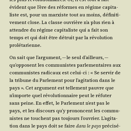
évident que l’ère des réformes en régime capi­ta­
liste est, pour un mar­xiste tout au moins, défi­ni­ti­
ve­ment close. La classe ouvrière n’a plus rien à
attendre du régime capi­ta­liste qui a fait son
temps et qui doit être détruit par la révo­lu­tion
prolétarienne.
On sait que l’ar­gu­ment, — le seul d’ailleurs, —
qu’op­posent les com­mu­nistes par­le­men­taires aux
com­mu­nistes radi­caux est celui-ci : « Se ser­vir de
la tri­bune du Par­le­ment pour l’a­gi­ta­tion dans le
pays ». Cet argu­ment est tel­le­ment pauvre que
n’im­porte quel révo­lu­tion­naire peut le réfu­ter
sans peine. En effet, le Par­le­ment n’est pas le
pays, et les dis­cours qu’y pro­noncent les com­mu­
nistes ne touchent pas tou­jours l’ou­vrier. L’a­gi­ta­
tion dans le pays doit se faire
dans le pays
pré­ci­sé­