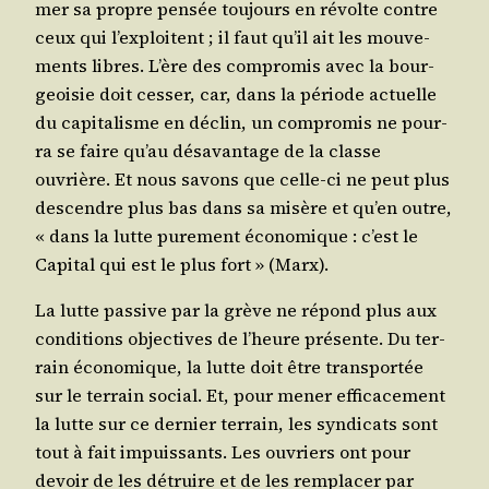
mer sa propre pen­sée tou­jours en révolte contre
ceux qui l’ex­ploitent ; il faut qu’il ait les mou­ve­
ments libres. L’ère des com­pro­mis avec la bour­
geoi­sie doit ces­ser, car, dans la période actuelle
du capi­ta­lisme en déclin, un com­pro­mis ne pour­
ra se faire qu’au désa­van­tage de la classe
ouvrière. Et nous savons que celle-ci ne peut plus
des­cendre plus bas dans sa misère et qu’en outre,
« dans la lutte pure­ment éco­no­mique : c’est le
Capi­tal qui est le plus fort » (Marx).
La lutte pas­sive par la grève ne répond plus aux
condi­tions objec­tives de l’heure pré­sente. Du ter­
rain éco­no­mique, la lutte doit être trans­por­tée
sur le ter­rain social. Et, pour mener effi­ca­ce­ment
la lutte sur ce der­nier ter­rain, les syn­di­cats sont
tout à fait impuis­sants. Les ouvriers ont pour
devoir de les détruire et de les rem­pla­cer par