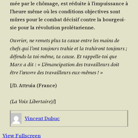
mée par le chô­mage, est réduite à l’im­puis­sance à
l’heure même où les condi­tions objec­tives sont
mûres pour le com­bat déci­sif contre la bour­geoi­
sie pour la révo­lu­tion prolétarienne.
Ouvrier, ne remets plus ta cause entre les mains de
chefs qui l’ont tou­jours tra­hie et la tra­hi­ront tou­jours ;
défends-la toi-même, ta cause. Et rap­pelle-toi que
Marx a dit : « L’é­man­ci­pa­tion des tra­vailleurs doit
être l’œuvre des tra­vailleurs eux-mêmes ! »
[/​D.
Attruia
(France)
(La Voix Liber­taire)
/​]
Vincent Dubuc
View Fullscreen