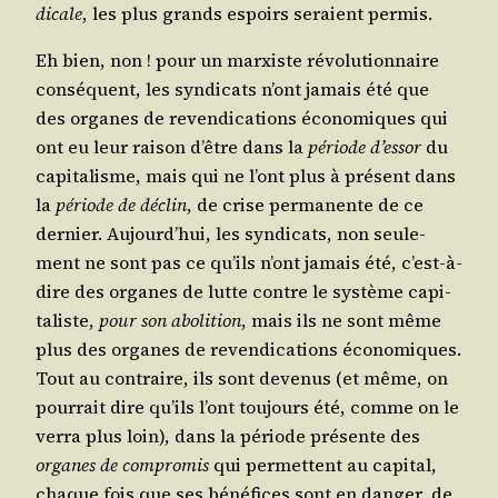
di­cale
, les plus grands espoirs seraient permis.
Eh bien, non ! pour un mar­xiste révo­lu­tion­naire
consé­quent, les syn­di­cats n’ont jamais été que
des organes de reven­di­ca­tions éco­no­miques qui
ont eu leur rai­son d’être dans la
période d’es­sor
du
capi­ta­lisme, mais qui ne l’ont plus à pré­sent dans
la
période de déclin
, de crise per­ma­nente de ce
der­nier. Aujourd’­hui, les syn­di­cats, non seule­
ment ne sont pas ce qu’ils n’ont jamais été, c’est-à-
dire des organes de lutte contre le sys­tème capi­
ta­liste,
pour son abo­li­tion
, mais ils ne sont même
plus des organes de reven­di­ca­tions éco­no­miques.
Tout au contraire, ils sont deve­nus (et même, on
pour­rait dire qu’ils l’ont tou­jours été, comme on le
ver­ra plus loin), dans la période pré­sente des
organes de com­pro­mis
qui per­mettent au capi­tal,
chaque fois que ses béné­fices sont en dan­ger, de