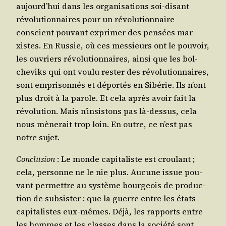
aujourd’­hui dans les orga­ni­sa­tions soi-disant
révo­lu­tion­naires pour un révo­lu­tion­naire
conscient pou­vant expri­mer des pen­sées mar­
xistes. En Rus­sie, où ces mes­sieurs ont le pou­voir,
les ouvriers révo­lu­tion­naires, ain­si que les bol­
che­viks qui ont vou­lu res­ter des révo­lu­tion­naires,
sont empri­son­nés et dépor­tés en Sibé­rie. Ils n’ont
plus droit à la parole. Et cela après avoir fait la
révo­lu­tion. Mais n’in­sis­tons pas là-des­sus, cela
nous mène­rait trop loin. En outre, ce n’est pas
notre sujet.
Conclu­sion
: Le monde capi­ta­liste est crou­lant ;
cela, per­sonne ne le nie plus. Aucune issue pou­
vant per­mettre au sys­tème bour­geois de pro­duc­
tion de sub­sis­ter : que la guerre entre les états
capi­ta­listes eux-mêmes. Déjà, les rap­ports entre
les hommes et les classes dans la socié­té sont