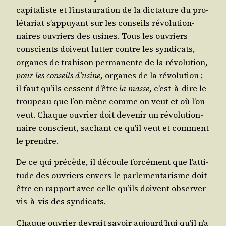
capi­ta­liste et l’ins­tau­ra­tion de la dic­ta­ture du pro­
lé­ta­riat s’ap­puyant sur les conseils révo­lu­tion­
naires ouvriers des usines. Tous les ouvriers
conscients doivent lut­ter contre les syn­di­cats,
organes de tra­hi­son per­ma­nente de la révo­lu­tion,
pour les conseils d’u­sine
, organes de la révo­lu­tion ;
il faut qu’ils cessent d’être
la masse
, c’est-à-dire le
trou­peau que l’on mène comme on veut et où l’on
veut. Chaque ouvrier doit deve­nir un révo­lu­tion­
naire conscient, sachant ce qu’il veut et com­ment
le prendre.
De ce qui pré­cède, il découle for­cé­ment que l’at­ti­
tude des ouvriers envers le par­le­men­ta­risme doit
être en rap­port avec celle qu’ils doivent obser­ver
vis-à-vis des syndicats.
Chaque ouvrier devrait savoir aujourd’­hui qu’il n’a