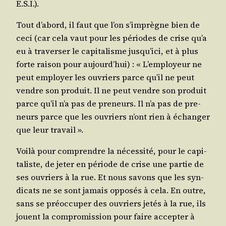
E.S.I.).
Tout d’a­bord, il faut que l’on s’im­prègne bien de
ceci (car cela vaut pour les périodes de crise qu’a
eu à tra­ver­ser le capi­ta­lisme jus­qu’i­ci, et à plus
forte rai­son pour aujourd’­hui) : « L’employeur ne
peut employer les ouvriers parce qu’il ne peut
vendre son pro­duit. Il ne peut vendre son pro­duit
parce qu’il n’a pas de pre­neurs. Il n’a pas de pre­
neurs parce que les ouvriers n’ont rien à échan­ger
que leur travail ».
Voi­là pour com­prendre la néces­si­té, pour le capi­
ta­liste, de jeter en période de crise une par­tie de
ses ouvriers à la rue. Et nous savons que les syn­
di­cats ne se sont jamais oppo­sés à cela. En outre,
sans se pré­oc­cu­per des ouvriers jetés à la rue, ils
jouent la com­pro­mis­sion pour faire accep­ter à