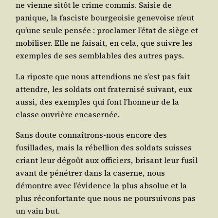
ne vienne sitôt le crime com­mis. Sai­sie de
panique, la fas­ciste bour­geoi­sie gene­voise n’eut
qu’une seule pen­sée : pro­cla­mer l’é­tat de siège et
mobi­li­ser. Elle ne fai­sait, en cela, que suivre les
exemples de ses sem­blables des autres pays.
La riposte que nous atten­dions ne s’est pas fait
attendre, les sol­dats ont fra­ter­ni­sé sui­vant, eux
aus­si, des exemples qui font l’hon­neur de la
classe ouvrière encasernée.
Sans doute connaî­trons-nous encore des
fusillades, mais la rébel­lion des sol­dats suisses
criant leur dégoût aux offi­ciers, bri­sant leur fusil
avant de péné­trer dans la caserne, nous
démontre avec l’é­vi­dence la plus abso­lue et la
plus récon­for­tante que nous ne pour­sui­vons pas
un vain but.