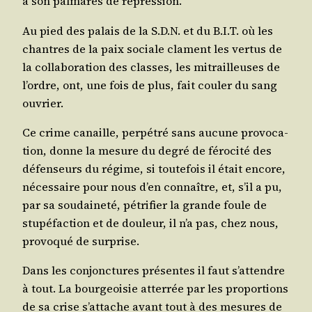
à son pal­ma­rès de répression.
Au pied des palais de la S.D.N. et du B.I.T. où les
chantres de la paix sociale clament les ver­tus de
la col­la­bo­ra­tion des classes, les mitrailleuses de
l’ordre, ont, une fois de plus, fait cou­ler du sang
ouvrier.
Ce crime canaille, per­pé­tré sans aucune pro­vo­ca­
tion, donne la mesure du degré de féro­ci­té des
défen­seurs du régime, si tou­te­fois il était encore,
néces­saire pour nous d’en connaître, et, s’il a pu,
par sa sou­dai­ne­té, pétri­fier la grande foule de
stu­pé­fac­tion et de dou­leur, il n’a pas, chez nous,
pro­vo­qué de surprise.
Dans les conjonc­tures pré­sentes il faut s’at­tendre
à tout. La bour­geoi­sie atter­rée par les pro­por­tions
de sa crise s’at­tache avant tout à des mesures de