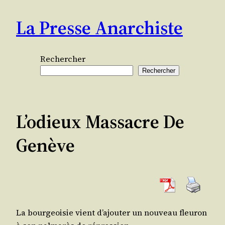
Aller
La Presse Anarchiste
au
contenu
Rechercher
Rechercher
L’odieux Massacre De
Genève
La bour­geoi­sie vient d’a­jou­ter un nou­veau fleu­ron