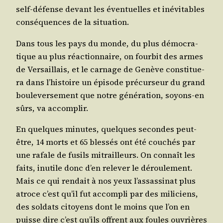
self-défense devant les éven­tuelles et inévi­tables
consé­quences de la situation.
Dans tous les pays du monde, du plus démo­cra­
tique au plus réac­tion­naire, on four­bit des armes
de Ver­saillais, et le car­nage de Genève consti­tue­
ra dans l’his­toire un épi­sode pré­cur­seur du grand
bou­le­ver­se­ment que notre géné­ra­tion, soyons-en
sûrs, va accomplir.
En quelques minutes, quelques secondes peut-
être, 14 morts et 65 bles­sés ont été cou­chés par
une rafale de fusils mitrailleurs. On connaît les
faits, inutile donc d’en rele­ver le dérou­le­ment.
Mais ce qui ren­dait à nos yeux l’as­sas­si­nat plus
atroce c’est qu’il fut accom­pli par des mili­ciens,
des sol­dats citoyens dont le moins que l’on en
puisse dire c’est qu’ils offrent aux foules ouvrières