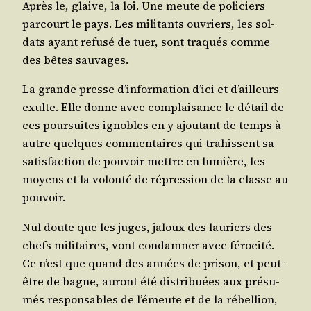
Après le, glaive, la loi. Une meute de poli­ciers
par­court le pays. Les mili­tants ouvriers, les sol­
dats ayant refu­sé de tuer, sont tra­qués comme
des bêtes sauvages.
La grande presse d’in­for­ma­tion d’i­ci et d’ailleurs
exulte. Elle donne avec com­plai­sance le détail de
ces pour­suites ignobles en y ajou­tant de temps à
autre quelques com­men­taires qui tra­hissent sa
satis­fac­tion de pou­voir mettre en lumière, les
moyens et la volon­té de répres­sion de la classe au
pouvoir.
Nul doute que les juges, jaloux des lau­riers des
chefs mili­taires, vont condam­ner avec féro­ci­té.
Ce n’est que quand des années de pri­son, et peut-
être de bagne, auront été dis­tri­buées aux pré­su­
més res­pon­sables de l’é­meute et de la rébel­lion,