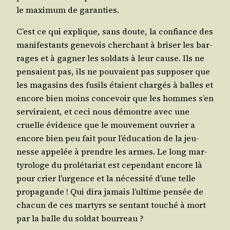
le maxi­mum de garanties.
C’est ce qui explique, sans doute, la confiance des
mani­fes­tants gene­vois cher­chant à bri­ser les bar­
rages et à gagner les sol­dats à leur cause. Ils ne
pen­saient pas, ils ne pou­vaient pas sup­po­ser que
les maga­sins des fusils étaient char­gés à balles et
encore bien moins conce­voir que les hommes s’en
ser­vi­raient, et ceci nous démontre avec une
cruelle évi­dence que le mou­ve­ment ouvrier a
encore bien peu fait pour l’é­du­ca­tion de la jeu­
nesse appe­lée à prendre les armes. Le long mar­
ty­ro­loge du pro­lé­ta­riat est cepen­dant encore là
pour crier l’ur­gence et la néces­si­té d’une telle
pro­pa­gande ! Qui dira jamais l’ul­time pen­sée de
cha­cun de ces mar­tyrs se sen­tant tou­ché à mort
par la balle du sol­dat bourreau ?