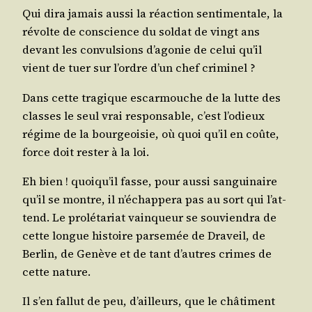
Qui dira jamais aus­si la réac­tion sen­ti­men­tale, la
révolte de conscience du sol­dat de vingt ans
devant les convul­sions d’a­go­nie de celui qu’il
vient de tuer sur l’ordre d’un chef criminel ?
Dans cette tra­gique escar­mouche de la lutte des
classes le seul vrai res­pon­sable, c’est l’o­dieux
régime de la bour­geoi­sie, où quoi qu’il en coûte,
force doit res­ter à la loi.
Eh bien ! quoi­qu’il fasse, pour aus­si san­gui­naire
qu’il se montre, il n’é­chap­pe­ra pas au sort qui l’at­
tend. Le pro­lé­ta­riat vain­queur se sou­vien­dra de
cette longue his­toire par­se­mée de Dra­veil, de
Ber­lin, de Genève et de tant d’autres crimes de
cette nature.
Il s’en fal­lut de peu, d’ailleurs, que le châ­ti­ment