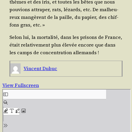
thèmes et des iris, et toutes les bêtes que nous
pou­vions attra­per, rats, lézards, etc. De mal­heu­
reux man­gèrent de la paille, du papier, des chif­
fons gras, etc. »
Selon lui, la mor­ta­li­té, dans les pri­sons de France,
était rela­ti­ve­ment plus éle­vée encore que dans
les camps de concen­tra­tion allemands !
Vincent Dubuc
View Fullscreen