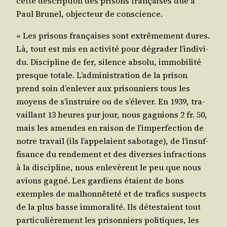
cette des­crip­tion des pri­sons fran­çaises due à
Paul Bru­nel, objec­teur de conscience.
« Les pri­sons fran­çaises sont extrê­me­ment dures.
Là, tout est mis en acti­vi­té pour dégra­der l’in­di­vi­
du. Dis­ci­pline de fer, silence abso­lu, immo­bi­li­té
presque totale. L’ad­mi­nis­tra­tion de la pri­son
prend soin d’en­le­ver aux pri­son­niers tous les
moyens de s’ins­truire ou de s’é­le­ver. En 1939, tra­
vaillant 13 heures pur jour, nous gagnions 2 fr. 50,
mais les amendes en rai­son de l’im­per­fec­tion de
notre tra­vail (ils l’ap­pe­laient sabo­tage), de l’in­suf­
fi­sance du ren­de­ment et des diverses infrac­tions
à la dis­ci­pline, nous enle­vèrent le peu que nous
avions gagné. Les gar­diens étaient de bons
exemples de mal­hon­nê­te­té et de tra­fics sus­pects
de la plus basse immo­ra­li­té. Ils détes­taient tout
par­ti­cu­liè­re­ment les pri­son­niers poli­tiques, les