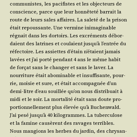
com­mu­nistes, les paci­fistes et les objec­teurs de
conscience, parce que leur hon­nê­te­té bar­rait la
route de leurs sales affaires. La sale­té de la pri­son
était repous­sante. Une ver­mine inima­gi­nable
régnait dans les dor­toirs. Les excré­ments débor­
daient des latrines et cou­laient jus­qu’à l’en­trée du
réfec­toire. Les assiettes d’é­tain n’é­taient jamais
lavées et j’ai por­té pen­dant 4 ans le même habit
de for­çat sans le chan­ger et sans le laver. La
nour­ri­ture était abo­mi­nable et insuf­fi­sante, pour­
rie, moi­sie et sure, et était accom­pa­gnée d’un
demi-litre d’eau souillée qu’on nous dis­tri­buait à
midi et le soir. La mor­ta­li­té était sans doute pro­
por­tion­nel­le­ment plus éle­vée qu’à Buchen­wald.
J’ai pesé jus­qu’à 40 kilo­grammes. La tuber­cu­lose
et la famine cau­sèrent des ravages ter­ribles.
Nous man­gions les herbes du jar­din, des chry­san­