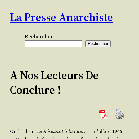
Aller
La Presse Anarchiste
au
contenu
Rechercher
Rechercher
A Nos Lecteurs De
Conclure !
On lit dans
Le Résis­tant à la guerre
— n° d’é­té 1946 —