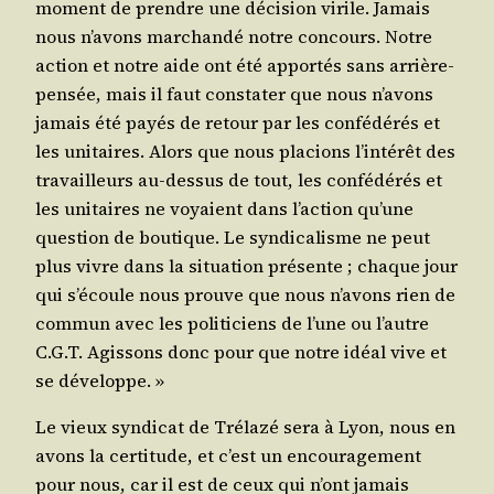
moment de prendre une déci­sion virile. Jamais
nous n’a­vons mar­chan­dé notre concours. Notre
action et notre aide ont été appor­tés sans arrière-
pen­sée, mais il faut consta­ter que nous n’a­vons
jamais été payés de retour par les confé­dé­rés et
les uni­taires. Alors que nous pla­cions l’in­té­rêt des
tra­vailleurs au-des­sus de tout, les confé­dé­rés et
les uni­taires ne voyaient dans l’ac­tion qu’une
ques­tion de bou­tique. Le syn­di­ca­lisme ne peut
plus vivre dans la situa­tion pré­sente ; chaque jour
qui s’é­coule nous prouve que nous n’a­vons rien de
com­mun avec les poli­ti­ciens de l’une ou l’autre
C.G.T. Agis­sons donc pour que notre idéal vive et
se développe. »
Le vieux syn­di­cat de Tré­la­zé sera à Lyon, nous en
avons la cer­ti­tude, et c’est un encou­ra­ge­ment
pour nous, car il est de ceux qui n’ont jamais