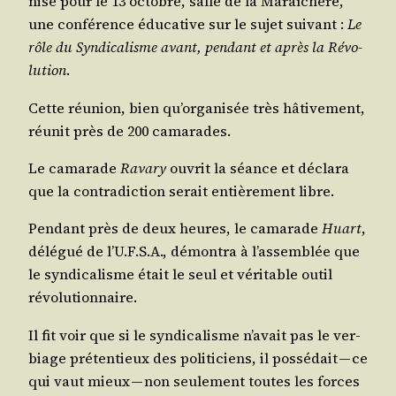
ni­sé pour le 13 octobre, salle de la Maraî­chère,
une confé­rence édu­ca­tive sur le sujet sui­vant :
Le
rôle du Syn­di­ca­lisme avant, pen­dant et après la Révo­
lu­tion
.
Cette réunion, bien qu’or­ga­ni­sée très hâti­ve­ment,
réunit près de 200 camarades.
Le cama­rade
Rava­ry
ouvrit la séance et décla­ra
que la contra­dic­tion serait entiè­re­ment libre.
Pen­dant près de deux heures, le cama­rade
Huart
,
délé­gué de l’U.F.S.A., démon­tra à l’as­sem­blée que
le syn­di­ca­lisme était le seul et véri­table outil
révolutionnaire.
Il fit voir que si le syn­di­ca­lisme n’a­vait pas le ver­
biage pré­ten­tieux des poli­ti­ciens, il pos­sé­dait — ce
qui vaut mieux — non seule­ment toutes les forces