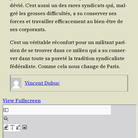
dévié. C’est aus­si un des rares syn­di­cats qui, mal­
gré les grosses dif­fi­cul­tés, a su conser­ver ses
forces et tra­vailler effi­ca­ce­ment au bien-être de
ses corporants.
C’est un véri­table récon­fort pour un mili­tant pari­
sien de se trou­ver dans ce milieu qui a su conser­
ver dans toute sa pure­té la tra­di­tion syn­di­ca­liste
fédé­ra­liste. Comme cela nous change de Paris.
Vincent Dubuc
View Fullscreen