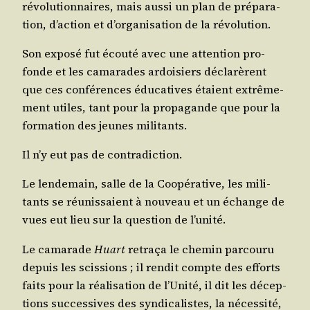
révo­lu­tion­naires, mais aus­si un plan de pré­pa­ra­
tion, d’ac­tion et d’or­ga­ni­sa­tion de la révolution.
Son expo­sé fut écou­té avec une atten­tion pro­
fonde et les cama­rades ardoi­siers décla­rèrent
que ces confé­rences édu­ca­tives étaient extrê­me­
ment utiles, tant pour la pro­pa­gande que pour la
for­ma­tion des jeunes militants.
Il n’y eut pas de contradiction.
Le len­de­main, salle de la Coopé­ra­tive, les mili­
tants se réunis­saient à nou­veau et un échange de
vues eut lieu sur la ques­tion de l’unité.
Le cama­rade
Huart
retra­ça le che­min par­cou­ru
depuis les scis­sions ; il ren­dit compte des efforts
faits pour la réa­li­sa­tion de l’U­ni­té, il dit les décep­
tions suc­ces­sives des syn­di­ca­listes, la néces­si­té,