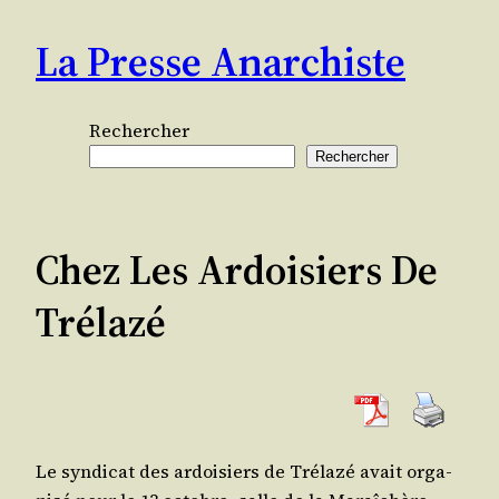
Aller
La Presse Anarchiste
au
contenu
Rechercher
Rechercher
Chez Les Ardoisiers De
Trélazé
Le syn­di­cat des ardoi­siers de Tré­la­zé avait orga­