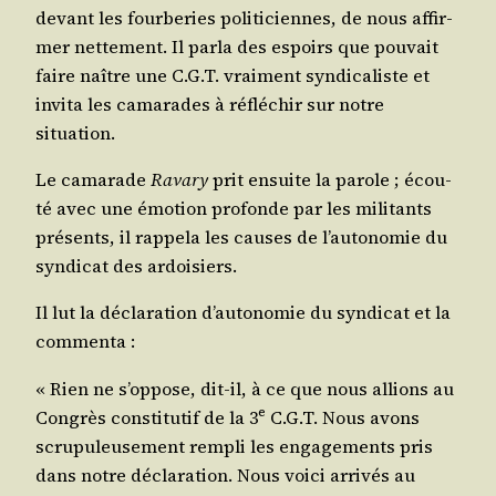
devant les four­be­ries poli­ti­ciennes, de nous affir­
mer net­te­ment. Il par­la des espoirs que pou­vait
faire naître une C.G.T. vrai­ment syn­di­ca­liste et
invi­ta les cama­rades à réflé­chir sur notre
situation.
Le cama­rade
Rava­ry
prit ensuite la parole ; écou­
té avec une émo­tion pro­fonde par les mili­tants
pré­sents, il rap­pe­la les causes de l’au­to­no­mie du
syn­di­cat des ardoisiers.
Il lut la décla­ra­tion d’au­to­no­mie du syn­di­cat et la
commenta :
« Rien ne s’op­pose, dit-il, à ce que nous allions au
e
Congrès consti­tu­tif de la 3
C.G.T. Nous avons
scru­pu­leu­se­ment rem­pli les enga­ge­ments pris
dans notre décla­ra­tion. Nous voi­ci arri­vés au