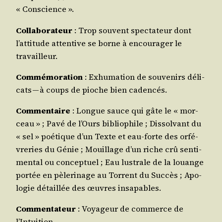
« Conscience ».
Col­la­bo­ra­teur
: Trop sou­vent spec­ta­teur dont
l’at­ti­tude atten­tive se borne à encou­ra­ger le
travailleur.
Com­mé­mo­ra­tion
: Exhu­ma­tion de sou­ve­nirs déli­
cats — à coups de pioche bien cadencés.
Com­men­taire
: Longue sauce qui gâte le « mor­
ceau » ; Pavé de l’Ours biblio­phile ; Dis­sol­vant du
« sel » poé­tique d’un Texte et eau-forte des orfé­
vre­ries du Génie ; Mouillage d’un riche crû sen­ti­
men­tal ou concep­tuel ; Eau lus­trale de la louange
por­tée en pèle­ri­nage au Tor­rent du Suc­cès ; Apo­
lo­gie détaillée des œuvres insapables.
Com­men­ta­teur
: Voya­geur de com­merce de
l’Intuition.