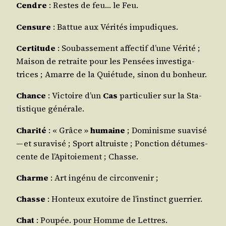
Cendre
: Restes de feu… le Feu.
Cen­sure
: Bat­tue aux Véri­tés impudiques.
Cer­ti­tude
: Sou­bas­se­ment affec­tif d’une Véri­té ;
Mai­son de retraite pour les Pen­sées inves­ti­ga­
trices ; Amarre de la Quié­tude, sinon du bonheur.
Chance
: Vic­toire d’un
Cas
par­ti­cu­lier sur la Sta­
tis­tique générale.
Cha­ri­té
: « Grâce »
humaine
; Domi­nisme sua­vi­sé
— et sur­avi­sé ; Sport altruiste ; Ponc­tion détu­mes­
cente de l’A­pi­toie­ment ; Chasse.
Charme
: Art ingé­nu de circonvenir ;
Chasse
: Hon­teux exu­toire de l’ins­tinct guerrier.
Chat
: Pou­pée. pour Homme de Lettres.