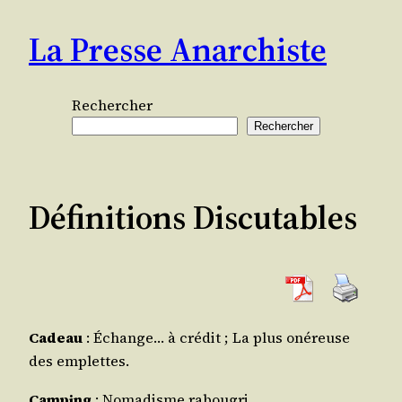
Aller
La Presse Anarchiste
au
contenu
Rechercher
Rechercher
Définitions Discutables
Cadeau
: Échange… à cré­dit ; La plus oné­reuse
des emplettes.
Cam­ping
: Noma­disme rabougri.