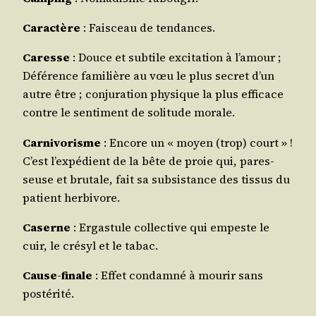
Carac­tère
: Fais­ceau de tendances.
Caresse
: Douce et sub­tile exci­ta­tion à l’a­mour ;
Défé­rence fami­lière au vœu le plus secret d’un
autre être ; conju­ra­tion phy­sique la plus effi­cace
contre le sen­ti­ment de soli­tude morale.
Car­ni­vo­risme
: Encore un « moyen (trop) court » !
C’est l’ex­pé­dient de la bête de proie qui, pares­
seuse et bru­tale, fait sa sub­sis­tance des tis­sus du
patient herbivore.
Caserne
: Ergas­tule col­lec­tive qui empeste le
cuir, le cré­syl et le tabac.
Cause-finale
: Effet condam­né à mou­rir sans
postérité.