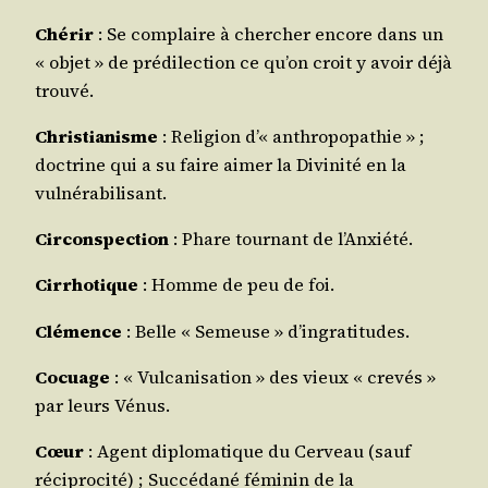
Ché­rir
: Se com­plaire à cher­cher encore dans un
« objet » de pré­di­lec­tion ce qu’on croit y avoir déjà
trouvé.
Chris­tia­nisme
: Reli­gion d’« anthro­po­pa­thie » ;
doc­trine qui a su faire aimer la Divi­ni­té en la
vulnérabilisant.
Cir­cons­pec­tion
: Phare tour­nant de l’Anxiété.
Cir­rho­tique
: Homme de peu de foi.
Clé­mence
: Belle « Semeuse » d’ingratitudes.
Cocuage
: « Vul­ca­ni­sa­tion » des vieux « cre­vés »
par leurs Vénus.
Cœur
: Agent diplo­ma­tique du Cer­veau (sauf
réci­pro­ci­té) ; Suc­cé­da­né fémi­nin de la