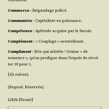
Com­merce
: Bri­gan­dage policé.
Com­mu­niste
: Capi­ta­liste en puissance.
Com­pé­tence
: Apti­tude acquise par le Savoir.
Com­plé­ment
: « Cou­plage » neutralisant.
Com­pli­ment
: Rite qui m’ir­rite ! Graine « de
semence », qu’on pro­digue dans l’es­poir de récol­
ter 10 pour 1.
[/(à suivre).
(Reprod. Réser­vée).
Lilith
Elvant
/​]