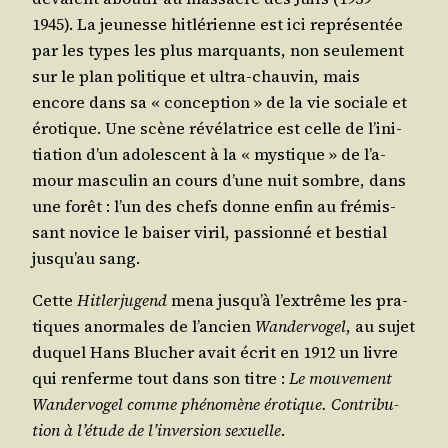
1945). La jeu­nesse hit­lé­rienne est ici repré­sen­tée
par les types les plus mar­quants, non seule­ment
sur le plan poli­tique et ultra-chau­vin, mais
encore dans sa « concep­tion » de la vie sociale et
éro­tique. Une scène révé­la­trice est celle de l’i­ni­
tia­tion d’un ado­les­cent à la « mys­tique » de l’a­
mour mas­cu­lin an cours d’une nuit sombre, dans
une forêt : l’un des chefs donne enfin au fré­mis­
sant novice le bai­ser viril, pas­sion­né et bes­tial
jus­qu’au sang.
Cette
Hit­ler­ju­gend
mena jus­qu’à l’ex­trême les pra­
tiques anor­males de l’an­cien
Wan­der­vo­gel
, au sujet
duquel Hans Blu­cher avait écrit en 1912 un livre
qui ren­ferme tout dans son titre :
Le mou­ve­ment
Wan­der­vo­gel comme phé­no­mène éro­tique. Contri­bu­
tion à l’é­tude de l’in­ver­sion sexuelle
.