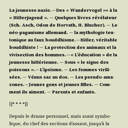
La jeu­nesse nazie. — Des « Wan­der­vo­gel »» à la
« Hit­ler­ju­gend ». ― Quelques livres révé­la­teur
(Sch. Asch, Odon de Hor­vath, H. Blu­cher). ― Le
néo-paga­nisme alle­mand. ― la mytho­lo­gie teu­
to­nique au faux boud­dhisme. — Hit­ler, véri­table
boud­dhiste ! ― La pro­tec­tion des ani­maux et la
vivi­sec­tion des hommes. — « L’é­du­ca­tion » de la
jeu­nesse hit­lé­rienne. ― Sous « le signe des
pois­sons ». — L’ip­sisme. ― Les femmes viri­li­
sées. ― Vénus sac au dos. ― Les pseu­do-ama­
zones. — Jeunes gens et jeunes filles. ― Com­
ment ils aiment. ― Parents et enfants.
[|
* * * *
|]
Depuis le drame per­son­nel, mais aus­si sym­bo­
lique, du chef des sec­tions d’as­saut, jus­qu’à la