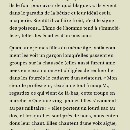
ils le font pour avoir de quoi bla­guer. « Ils vivent
dans le para­dis de la bêtise et leur idéal est la
moque­rie. Bien­tôt il va faire froid, c’est le signe
des pois­sons… L’âme de l’homme tend à s’im­mo­bi­
li­ser, telles les écailles d’un poisson ».
Quant aux jeunes filles du même âge, voi­là com­
ment les voit un gar­çon lors­qu’elles passent en
groupes sur la chaus­sée (elles aus­si furent ame­
nées en « excur­sion » et obli­gées de recher­cher
dans les four­rés le cadavre d’un avia­teur). « Mon­
sieur le pro­fes­seur, s’ex­clame tout à coup M.,
regar­dez ce qui vient de là-bas, cette troupe en
marche. » Quelque vingt jeunes filles s’a­vancent
au pas mili­taire : « elles portent un lourd sac au
dos, et lors­qu’elles sont près de nous, nous enten­
dons leur chant. Elles chantent d’une voix aigüe,