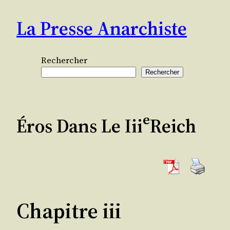
Aller
La Presse Anarchiste
au
contenu
Rechercher
Rechercher
E
Éros Dans Le
Iii
Reich
Chapitre
iii