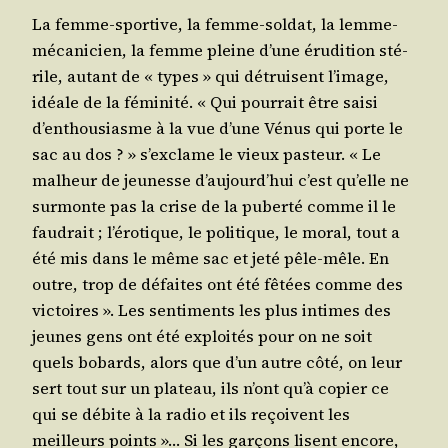
La femme-spor­tive, la femme-sol­dat, la lemme-
méca­ni­cien, la femme pleine d’une éru­di­tion sté­
rile, autant de « types » qui détruisent l’i­mage,
idéale de la fémi­ni­té. « Qui pour­rait être sai­si
d’en­thou­siasme à la vue d’une Vénus qui porte le
sac au dos ? » s’ex­clame le vieux pas­teur. « Le
mal­heur de jeu­nesse d’au­jourd’­hui c’est qu’elle ne
sur­monte pas la crise de la puber­té comme il le
fau­drait ; l’é­ro­tique, le poli­tique, le moral, tout a
été mis dans le même sac et jeté pêle-mêle. En
outre, trop de défaites ont été fêtées comme des
vic­toires ». Les sen­ti­ments les plus intimes des
jeunes gens ont été exploi­tés pour on ne soit
quels bobards, alors que d’un autre côté, on leur
sert tout sur un pla­teau, ils n’ont qu’à copier ce
qui se débite à la radio et ils reçoivent les
meilleurs points »… Si les gar­çons lisent encore,