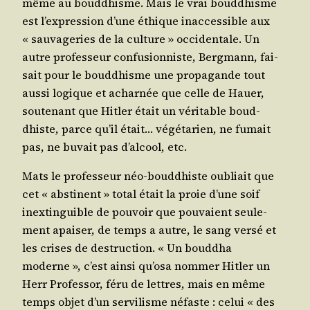
même au boud­dhisme. Mais le vrai boud­dhisme
est l’ex­pres­sion d’une éthique inac­ces­sible aux
« sau­va­ge­ries de la culture » occi­den­tale. Un
autre pro­fes­seur confu­sion­niste, Berg­mann, fai­
sait pour le boud­dhisme une pro­pa­gande tout
aus­si logique et achar­née que celle de Hauer,
sou­te­nant que Hit­ler était un véri­table boud­
dhiste, parce qu’il était… végé­ta­rien, ne fumait
pas, ne buvait pas d’al­cool, etc.
Mats le pro­fes­seur néo-boud­dhiste oubliait que
cet « abs­ti­nent » total était la proie d’une soif
inex­tin­guible de pou­voir que pou­vaient seule­
ment apai­ser, de temps a autre, le sang ver­sé et
les crises de des­truc­tion. « Un boud­dha
moderne », c’est ain­si qu’o­sa nom­mer Hit­ler un
Herr Pro­fes­sor, féru de lettres, mais en même
temps objet d’un ser­vi­lisme néfaste : celui « des