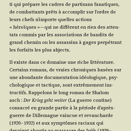
ti qui pré­pare les cadres de par­ti­sans fana­tiques,
de com­bat­tants prêts à accom­plir sur l’ordre de
leurs chefs n’im­porte quelles actions
« héroïques » — qui ne dif­fèrent en rien des atten­
tats com­mis par les asso­cia­tions de ban­dits de
grand che­min ou les assas­sins à gages per­pé­trant
les for­faits les plus abjects.
Il existe dans ce domaine une riche lit­té­ra­ture.
Cer­tains romans, de vraies chro­niques basées sur
une abon­dante docu­men­ta­tion idéo­lo­gique, psy­
cho­lo­gique et tac­tique, sont extrê­me­ment ins­
truc­tifs. Rap­pe­lons le long roman de Sha­lom
asch :
Der Krieg geht wei­ter
(La guerre contine)
consa­cré en grande par­tie à la période d’a­près-
guerre de l’Al­le­magne vain­cue et revan­charde
(1920 – 1932) et aux symp­tômes raciaux qui
devaient abou­tir au mas­sacre des Juifs (1939 –