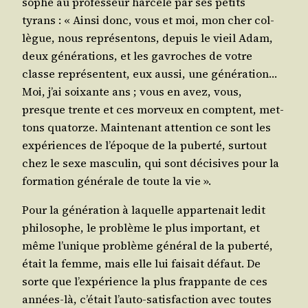
sophe au pro­fes­seur har­ce­lé par ses petits
tyrans : « Ain­si donc, vous et moi, mon cher col­
lègue, nous repré­sen­tons, depuis le vieil Adam,
deux géné­ra­tions, et les gavroches de votre
classe repré­sentent, eux aus­si, une géné­ra­tion…
Moi, j’ai soixante ans ; vous en avez, vous,
presque trente et ces mor­veux en comptent, met­
tons qua­torze. Main­te­nant atten­tion ce sont les
expé­riences de l’é­poque de la puber­té, sur­tout
chez le sexe mas­cu­lin, qui sont déci­sives pour la
for­ma­tion géné­rale de toute la vie ».
Pour la géné­ra­tion à laquelle appar­te­nait ledit
phi­lo­sophe, le pro­blème le plus impor­tant, et
même l’u­nique pro­blème géné­ral de la puber­té,
était la femme, mais elle lui fai­sait défaut. De
sorte que l’ex­pé­rience la plus frap­pante de ces
années-là, c’é­tait l’au­to-satis­fac­tion avec toutes