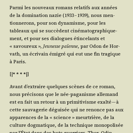
Par­mi les nou­veaux romans rela­tifs aux années
de la domi­na­tion nazie (1933 – 1939), nous men­
tion­ne­rons, pour son dyna­misme, pour les
tableaux qui se suc­cèdent ciné­ma­to­gra­phi­que­
ment, et pour ses dia­logues étin­ce­lants et
« savou­reux »,
Jeu­nesse païenne
, par Odon de Hor­
vath, un écri­vain émi­gré qui eut une fin tra­gique
à Paris.
[|
* * * *
|]
Avant d’ex­traire quelques scènes de ce roman,
nous pré­ci­sons que le née-paga­nisme alle­mand
est en fait un retour à un pri­mi­ti­visme exal­té — à
cette sau­va­ge­rie dégui­sée qui ne renonce pas aux
appa­rences de la « science » meur­trière, de la
culture dog­ma­tique, de la tech­nique mono­po­li­sée
par l’É­tat dans des buts guer­riers. Thor, Odin-