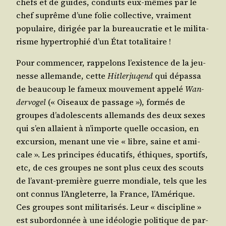
chefs et de guides, conduits eux-mêmes par le
chef suprême d’une folie col­lec­tive, vrai­ment
popu­laire, diri­gée par la bureau­cra­tie et le mili­ta­
risme hyper­tro­phié d’un État totalitaire !
Pour com­men­cer, rap­pe­lons l’exis­tence de la jeu­
nesse alle­mande, cette
Hit­ler­ju­qend
qui dépas­sa
de beau­coup le fameux mou­ve­ment appe­lé
Wan­
der­vo­gel
(« Oiseaux de pas­sage »), for­més de
groupes d’a­do­les­cents alle­mands des deux sexes
qui s’en allaient à n’im­porte quelle occa­sion, en
excur­sion, menant une vie « libre, saine et ami­
cale ». Les prin­cipes édu­ca­tifs, éthiques, spor­tifs,
etc, de ces groupes ne sont plus ceux des scouts
de l’a­vant-pre­mière guerre mon­diale, tels que les
ont connus l’An­gle­terre, la France, l’A­mé­rique.
Ces groupes sont mili­ta­ri­sés. Leur « dis­ci­pline »
est subor­don­née à une idéo­lo­gie poli­tique de par­