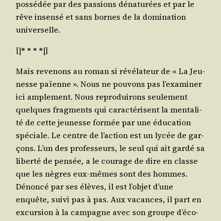
pos­sé­dée par des pas­sions déna­tu­rées et par le
rêve insen­sé et sans bornes de la domi­na­tion
universelle.
[|
* * * *
|]
Mais reve­nons au roman si révé­la­teur de « La Jeu­
nesse païenne ». Nous ne pou­vons pas l’exa­mi­ner
ici ample­ment. Nous repro­dui­rons seule­ment
quelques frag­ments qui carac­té­risent la men­ta­li­
té de cette jeu­nesse for­mée par une édu­ca­tion
spé­ciale. Le centre de l’ac­tion est un lycée de gar­
çons. L’un des pro­fes­seurs, le seul qui ait gar­dé sa
liber­té de pen­sée, a le cou­rage de dire en classe
que les nègres eux-mêmes sont des hommes.
Dénon­cé par ses élèves, il est l’ob­jet d’une
enquête, sui­vi pas à pas. Aux vacances, il part en
excur­sion à la cam­pagne avec son groupe d’é­co­