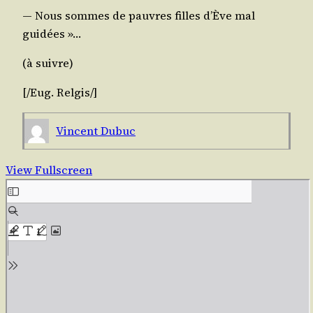
― Nous sommes de pauvres filles d’Ève mal
guidées »…
(à suivre)
[/​Eug.
Rel­gis
/​]
Vincent Dubuc
View Fullscreen