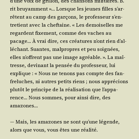
d’une voix de grillon, des chan­sons mili­taires. B.
rit bruyam­ment »… Lorsque les jeunes filles s’ar­
rêtent au camp des gar­çons, le pro­fes­seur s’en­
tre­tient avec la chef­taine. « Les demoi­selles me
regardent fixe­ment, comme des vaches au
pacage… À vrai dire, ces créa­tures n’ont rien d’al­
lé­chant. Suantes, mal­propres et peu soi­gnées,
elles n’offrent pas une image agréable. ». La maî­
tresse, devi­nant la pen­sée du pro­fes­seur, lui
explique : « Nous ne tenons pas compte des fan­
fre­luches, ni autres petits riens ; nous appré­cions
plu­tôt le prin­cipe de la réa­li­sa­tion que l’ap­pa­
rence… Nous sommes, pour ain­si dire, des
amazones…
― Mais, les ama­zones ne sont qu’une légende,
alors que vous, vous êtes une réalité.