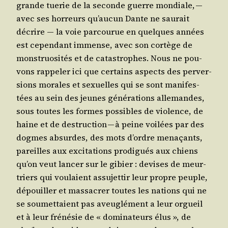
grande tue­rie de la seconde guerre mon­diale, —
avec ses hor­reurs qu’au­cun Dante ne sau­rait
décrire ― la voie par­cou­rue en quelques années
est cepen­dant immense, avec son cor­tège de
mons­truo­si­tés et de catas­trophes. Nous ne pou­
vons rap­pe­ler ici que cer­tains aspects des per­ver­
sions morales et sexuelles qui se sont mani­fes­
tées au sein des jeunes géné­ra­tions alle­mandes,
sous toutes les formes pos­sibles de vio­lence, de
haine et de des­truc­tion — à peine voi­lées par des
dogmes absurdes, des mots d’ordre mena­çants,
pareilles aux exci­ta­tions pro­di­gués aux chiens
qu’on veut lan­cer sur le gibier : devises de meur­
triers qui vou­laient assu­jet­tir leur propre peuple,
dépouiller et mas­sa­crer toutes les nations qui ne
se sou­met­taient pas aveu­glé­ment a leur orgueil
et à leur fré­né­sie de « domi­na­teurs élus », de