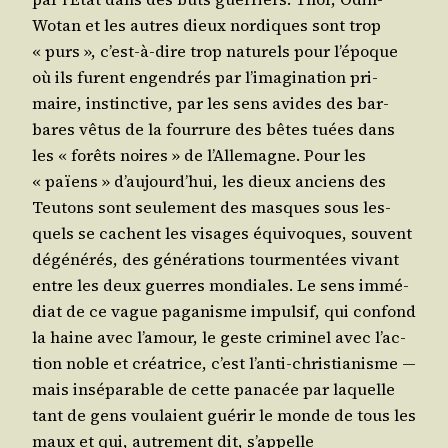
Wotan et les autres dieux nor­diques sont trop
« purs », c’est-à-dire trop natu­rels pour l’é­poque
où ils furent engen­drés par l’i­ma­gi­na­tion pri­
maire, ins­tinc­tive, par les sens avides des bar­
bares vêtus de la four­rure des bêtes tuées dans
les « forêts noires » de l’Al­le­magne. Pour les
« païens » d’au­jourd’­hui, les dieux anciens des
Teu­tons sont seule­ment des masques sous les­
quels se cachent les visages équi­voques, sou­vent
dégé­né­rés, des géné­ra­tions tour­men­tées vivant
entre les deux guerres mon­diales. Le sens immé­
diat de ce vague paga­nisme impul­sif, qui confond
la haine avec l’a­mour, le geste cri­mi­nel avec l’ac­
tion noble et créa­trice, c’est l’an­ti-chris­tia­nisme ―
mais insé­pa­rable de cette pana­cée par laquelle
tant de gens vou­laient gué­rir le monde de tous les
maux et qui, autre­ment dit, s’ap­pelle