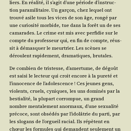
liers. En réa­li­té, il s’a­git d’une période d’ins­truc­
tion para­mi­li­taire. Un gar­çon, chez lequel ont
trou­vé asile tous les vices de son âge, ron­gé par
une curio­si­té mor­bide, tue dans la forêt un de ses
cama­rades. Le crime est mis avec per­fi­die sur le
compte du pro­fes­seur qui, en fin de compte, réus­
sit à démas­quer le meur­trier. Les scènes se
déroulent rapi­de­ment, dra­ma­tiques, brutales.
De com­bien de tris­tesse, d’a­mer­tume, de dégoût
est sai­si le lec­teur qui croit encore à la pure­té et
l’in­no­cence de l’a­do­les­cence ! Ces jeunes gens,
vio­lents, cruels, cyniques, les uns domi­nés par la
bes­tia­li­té, la plu­part cor­rom­pue, un grand
nombre men­ta­le­ment anor­maux, d’une sexua­li­té
pré­coce, sont obsé­dés par l’i­do­lâ­trie du par­ti, par
les slo­gans de l’or­gueil racial. Ils répètent en
chœur les for­mules qui demandent seule­ment un