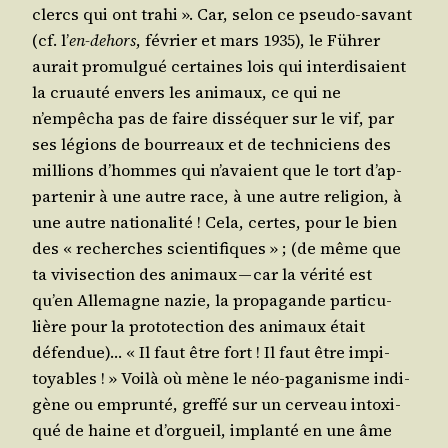
clercs qui ont tra­hi ». Car, selon ce pseu­do-savant
(cf. l’
en-dehors
, février et mars 1935), le Füh­rer
aurait pro­mul­gué cer­taines lois qui inter­di­saient
la cruau­té envers les ani­maux, ce qui ne
n’empêcha pas de faire dis­sé­quer sur le vif, par
ses légions de bour­reaux et de tech­ni­ciens des
mil­lions d’hommes qui n’a­vaient que le tort d’ap­
par­te­nir à une autre race, à une autre reli­gion, à
une autre natio­na­li­té ! Cela, certes, pour le bien
des « recherches scien­ti­fiques » ; (de même que
ta vivi­sec­tion des ani­maux — car la véri­té est
qu’en Alle­magne nazie, la pro­pa­gande par­ti­cu­
lière pour la pro­to­tec­tion des ani­maux était
défen­due)… « Il faut être fort ! Il faut être impi­
toyables ! » Voi­là où mène le néo-paga­nisme indi­
gène ou emprun­té, gref­fé sur un cer­veau intoxi­
qué de haine et d’or­gueil, implan­té en une âme