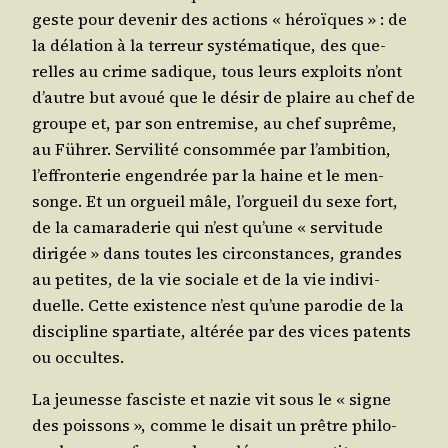
geste pour deve­nir des actions « héroïques » : de
la déla­tion à la ter­reur sys­té­ma­tique, des que­
relles au crime sadique, tous leurs exploits n’ont
d’autre but avoué que le désir de plaire au chef de
groupe et, par son entre­mise, au chef suprême,
au Füh­rer. Ser­vi­li­té consom­mée par l’am­bi­tion,
l’ef­fron­te­rie engen­drée par la haine et le men­
songe. Et un orgueil mâle, l’or­gueil du sexe fort,
de la cama­ra­de­rie qui n’est qu’une « ser­vi­tude
diri­gée » dans toutes les cir­cons­tances, grandes
au petites, de la vie sociale et de la vie indi­vi­
duelle. Cette exis­tence n’est qu’une paro­die de la
dis­ci­pline spar­tiate, alté­rée par des vices patents
ou occultes.
La jeu­nesse fas­ciste et nazie vit sous le « signe
des pois­sons », comme le disait un prêtre phi­lo­