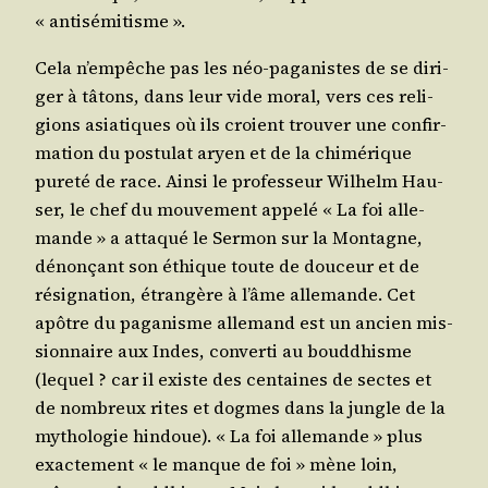
« antisémitisme ».
Cela n’empêche pas les néo-paga­nistes de se diri­
ger à tâtons, dans leur vide moral, vers ces reli­
gions asia­tiques où ils croient trou­ver une confir­
ma­tion du pos­tu­lat aryen et de la chi­mé­rique
pure­té de race. Ain­si le pro­fes­seur Wil­helm Hau­
ser, le chef du mou­ve­ment appe­lé « La foi alle­
mande » a atta­qué le Ser­mon sur la Mon­tagne,
dénon­çant son éthique toute de dou­ceur et de
rési­gna­tion, étran­gère à l’âme alle­mande. Cet
apôtre du paga­nisme alle­mand est un ancien mis­
sion­naire aux Indes, conver­ti au boud­dhisme
(lequel ? car il existe des cen­taines de sectes et
de nom­breux rites et dogmes dans la jungle de la
mytho­lo­gie hin­doue). « La foi alle­mande » plus
exac­te­ment « le manque de foi » mène loin,