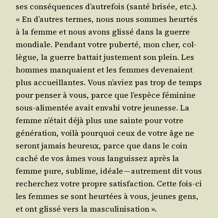
ses consé­quences d’au­tre­fois (san­té bri­sée, etc.).
« En d’autres termes, nous nous sommes heur­tés
à la femme et nous avons glis­sé dans la guerre
mon­diale. Pen­dant votre puber­té, mon cher, col­
lègue, la guerre bat­tait jus­te­ment son plein. Les
hommes man­quaient et les femmes deve­naient
plus accueillantes. Vous n’a­viez pas trop de temps
pour pen­ser à vous, parce que l’es­pèce fémi­nine
sous-ali­men­tée avait enva­hi votre jeu­nesse. La
femme n’é­tait déjà plus une sainte pour votre
géné­ra­tion, voi­là pour­quoi ceux de votre âge ne
seront jamais heu­reux, parce que dans le coin
caché de vos âmes vous lan­guis­sez après la
femme pure, sublime, idéale — autre­ment dit vous
recher­chez votre propre satis­fac­tion. Cette fois-ci
les femmes se sont heur­tées à vous, jeunes gens,
et ont glis­sé vers la masculinisation ».