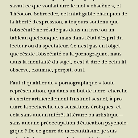
savait ce que vou­lait dire le mot « obs­cène », et
Théo­dore Schroe­der, cet infa­ti­gable cham­pion de
la liber­té d’ex­pres­sion, a tou­jours sou­te­nu que
l’obs­cé­ni­té ne réside pas dans un livre ou un
tableau quel­conque, mais dans l’é­tat d’es­prit du
lec­teur ou du spec­ta­teur. Ce n’est pas en l’ob­jet
que réside l’obs­cé­ni­té ou la por­no­gra­phie, mais
dans la men­ta­li­té du sujet, c’est-à-dire de celui lit,
observe, exa­mine, per­çoit, ouït.
Faut-il qua­li­fier de « por­no­gra­phique » toute
repré­sen­ta­tion, qui dans un but de lucre, cherche
à exci­ter arti­fi­ciel­le­ment l’ins­tinct sexuel, à pro­
duire la recherche des sen­sa­tions éro­tiques, et
cela sans aucun inté­rêt lit­té­raire ou artis­tique —
sans aucune pré­oc­cu­pa­tion d’é­du­ca­tion psy­cho­lo­
gique ? De ce genre de mer­can­ti­lisme, je suis