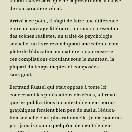
autant l’ad­ver­saire que de la pros­ti­tu­tion, à cause
de son carac­tère vénal.
Arri­vé à ce point, il s’a­git de faire une dif­fé­rence
entre un ouvrage lit­té­raire, un roman pré­sen­tant
des scènes réa­listes, un trai­té de psy­cho­lo­gie
sexuelle, un livre reven­di­quant une refonte com­
plète de l’é­du­ca­tion en matière amou­reuse — et
ces com­pi­la­tions cir­cu­lant sous le man­teau, la
plu­part du temps ineptes et com­po­sées
sans goût.
Ber­trand Rus­sel qui était oppo­sé à toute loi
concer­nant les publi­ca­tions obs­cènes, affir­mait
que les publi­ca­tions incon­tes­ta­ble­ment por­no­
gra­phiques feraient bien peu de mal si l’é­du­ca­
tion sexuelle était plus ration­nelle. Je n’ai pour ma
part jamais connu quel­qu’un de men­ta­le­ment