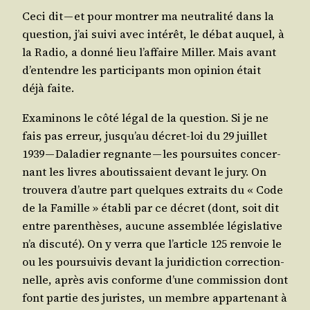
Ceci dit — et pour mon­trer ma neu­tra­li­té dans la
ques­tion, j’ai sui­vi avec inté­rêt, le débat auquel, à
la Radio, a don­né lieu l’af­faire Mil­ler. Mais avant
d’en­tendre les par­ti­ci­pants mon opi­nion était
déjà faite.
Exa­mi­nons le côté légal de la ques­tion. Si je ne
fais pas erreur, jus­qu’au décret-loi du 29 juillet
1939 — Dala­dier regnante — les pour­suites concer­
nant
les livres
abou­tis­saient devant le jury. On
trou­ve­ra d’autre part quelques extraits du « Code
de la Famille » éta­bli par ce décret (dont, soit dit
entre paren­thèses, aucune assem­blée légis­la­tive
n’a dis­cu­té). On y ver­ra que l’ar­ticle 125 ren­voie le
ou les pour­sui­vis devant la juri­dic­tion cor­rec­tion­
nelle, après avis conforme d’une com­mis­sion dont
font par­tie des juristes, un membre appar­te­nant à