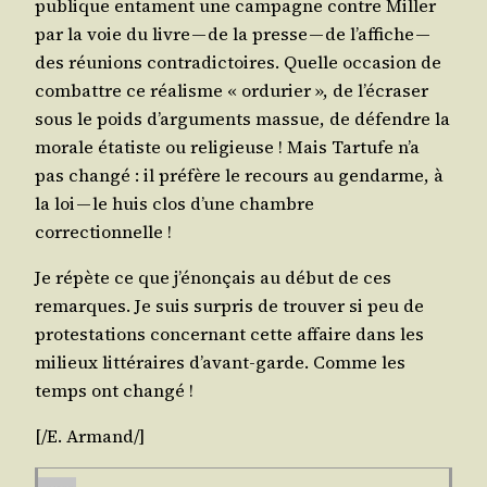
publique entament une cam­pagne contre Mil­ler
par la voie du livre — de la presse — de l’af­fiche —
des réunions contra­dic­toires. Quelle occa­sion de
com­battre ce réa­lisme « ordu­rier », de l’é­cra­ser
sous le poids d’ar­gu­ments mas­sue, de défendre la
morale éta­tiste ou reli­gieuse ! Mais Tar­tufe n’a
pas chan­gé : il pré­fère le recours au gen­darme, à
la loi — le huis clos d’une chambre
correctionnelle !
Je répète ce que j’é­non­çais au début de ces
remarques. Je suis sur­pris de trou­ver si peu de
pro­tes­ta­tions concer­nant cette affaire dans les
milieux lit­té­raires d’a­vant-garde. Comme les
temps ont changé !
[/​E.
Armand
/​]