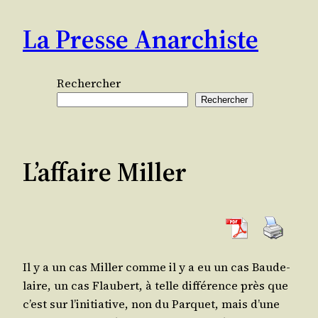
Aller
La Presse Anarchiste
au
contenu
Rechercher
Rechercher
L’affaire Miller
Il y a un cas Mil­ler comme il y a eu un cas Bau­de­
laire, un cas Flau­bert, à telle dif­fé­rence près que
c’est sur l’i­ni­tia­tive, non du Par­quet, mais d’une