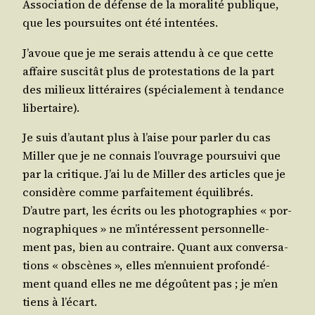
Asso­cia­tion de défense de la mora­li­té publique,
que les pour­suites ont été intentées.
J’a­voue que je me serais atten­du à ce que cette
affaire sus­ci­tât plus de pro­tes­ta­tions de la part
des milieux lit­té­raires (spé­cia­le­ment à ten­dance
libertaire).
Je suis d’au­tant plus à l’aise pour par­ler du cas
Mil­ler que je ne connais l’ou­vrage pour­sui­vi que
par la cri­tique. J’ai lu de Mil­ler des articles que je
consi­dère comme par­fai­te­ment équi­li­brés.
D’autre part, les écrits ou les pho­to­gra­phies « por­
no­gra­phiques » ne m’in­té­ressent per­son­nel­le­
ment pas, bien au contraire. Quant aux conver­sa­
tions « obs­cènes », elles m’en­nuient pro­fon­dé­
ment quand elles ne me dégoûtent pas ; je m’en
tiens à l’écart.