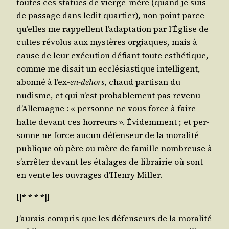
toutes ces sta­tues de vierge-mère (quand je suis
de pas­sage dans ledit quar­tier), non point parce
qu’elles me rap­pellent l’a­dap­ta­tion par l’É­glise de
cultes révo­lus aux mys­tères orgiaques, mais à
cause de leur exé­cu­tion défiant toute esthé­tique,
comme me disait un ecclé­sias­tique intel­li­gent,
abon­né à l’ex-
en-dehors
, chaud par­ti­san du
nudisme, et qui n’est pro­ba­ble­ment pas reve­nu
d’Al­le­magne : « per­sonne ne vous force à faire
halte devant ces hor­reurs ». Évi­dem­ment ; et per­
sonne ne force aucun défen­seur de la mora­li­té
publique où père ou mère de famille nom­breuse à
s’ar­rê­ter devant les éta­lages de librai­rie où sont
en vente les ouvrages d’Hen­ry Miller.
[|
* * * *
|]
J’au­rais com­pris que les défen­seurs de la mora­li­té