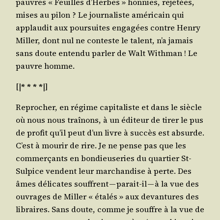
pauvres « Feuilles d’Herbes » hon­nies, reje­tées,
mises au pilon ? Le jour­na­liste amé­ri­cain qui
applau­dit aux pour­suites enga­gées contre Hen­ry
Mil­ler, dont nul ne conteste le talent, n’a jamais
sans doute enten­du par­ler de Walt With­man ! Le
pauvre homme.
[|
* * * *
|]
Repro­cher, en régime capi­ta­liste et dans le siècle
où nous nous traî­nons, à un édi­teur de tirer le pus
de pro­fit qu’il peut d’un livre à suc­cès est absurde.
C’est à mou­rir de rire. Je ne pense pas que les
com­mer­çants en bon­dieu­se­ries du quar­tier St-
Sul­pice vendent leur mar­chan­dise à perte. Des
âmes déli­cates souffrent — parait-il — à la vue des
ouvrages de Mil­ler « éta­lés » aux devan­tures des
libraires. Sans doute, comme je souffre à la vue de