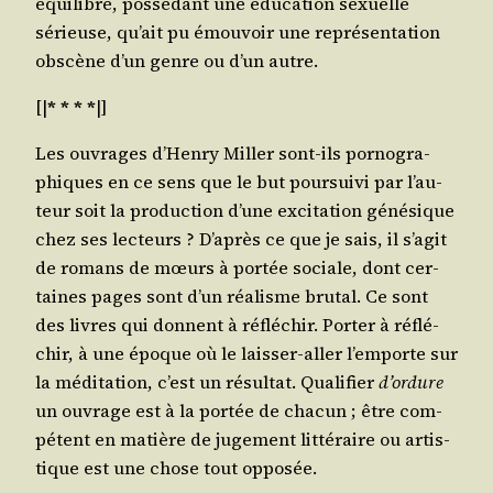
équi­li­bré, pos­sé­dant une édu­ca­tion sexuelle
sérieuse, qu’ait pu émou­voir une repré­sen­ta­tion
obs­cène d’un genre ou d’un autre.
[|
* * * *
|]
Les ouvrages d’Hen­ry Mil­ler sont-ils por­no­gra­
phiques en ce sens que le but pour­sui­vi par l’au­
teur soit la pro­duc­tion d’une exci­ta­tion géné­sique
chez ses lec­teurs ? D’a­près ce que je sais, il s’a­git
de romans de mœurs à por­tée sociale, dont cer­
taines pages sont d’un réa­lisme bru­tal. Ce sont
des livres qui donnent à réflé­chir. Por­ter à réflé­
chir, à une époque où le lais­ser-aller l’emporte sur
la médi­ta­tion, c’est un résul­tat. Qua­li­fier
d’or­dure
un ouvrage est à la por­tée de cha­cun ; être com­
pé­tent en matière de juge­ment lit­té­raire ou artis­
tique est une chose tout opposée.