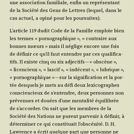
une asso­cia­tion fami­liale, enfin un repré­sen­tant
de la Socié­té des Gens de Lettres (lequel, dans le
cas actuel, a opi­né pour les poursuites).
L’ar­ticle 119 dudit Code de la Famille emploie bien
les termes « por­no­gra­phique », « contraire aux
bonnes mœurs » mais il néglige encore une fois
de défi­nir ce qu’il faut entendre par ces qua­li­fi­ca­
tifs. Il existe cinq ou six adjec­tifs — « obs­cène »,
« licen­cieux », « las­cif », « indé­cent », « lubrique »,
« por­no­gra­phique » — sur la signi­fi­ca­tion et la por­
tée des­quels je mets au défi deux lexi­co­graphes
conscien­cieux de s’en­tendre, deux per­sonnes non
pré­ve­nues et douées d’une men­ta­li­té équi­li­brée
de s’ac­cor­der. On sait que les membres de la
Socié­té des Nations ne purent par­ve­nir à défi­nir, à
déter­mi­ner ce qui consti­tuait l’obs­cé­ni­té. D. H.
Law­rence a écrit quelque part que per­sonne ne