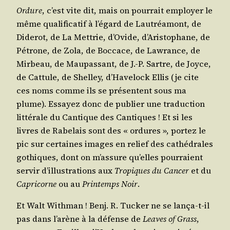
Ordure
, c’est vite dit, mais on pour­rait employer le
même qua­li­fi­ca­tif à l’é­gard de Lau­tréa­mont, de
Dide­rot, de La Met­trie, d’O­vide, d’A­ris­to­phane, de
Pétrone, de Zola, de Boc­cace, de Lawrance, de
Mir­beau, de Mau­pas­sant, de J.-P. Sartre, de Joyce,
de Cat­tule, de Shel­ley, d’Ha­ve­lock Ellis (je cite
ces noms comme ils se pré­sentent sous ma
plume). Essayez donc de publier une tra­duc­tion
lit­té­rale du Can­tique des Can­tiques ! Et si les
livres de Rabe­lais sont des « ordures », por­tez le
pic sur cer­taines images en relief des cathé­drales
gothiques, dont on m’as­sure qu’elles pour­raient
ser­vir d’illus­tra­tions aux
Tro­piques du Can­cer
et du
Capri­corne
ou au
Prin­temps Noir
.
Et Walt With­man ! Benj. R. Tucker ne se lan­ça-t-il
pas dans l’a­rène à la défense de
Leaves of Grass
,