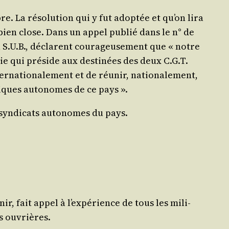
bre. La réso­lu­tion qui y fut adop­tée et qu’on lira
t bien close. Dans un appel publié dans le n° de
S.U.B., déclarent cou­ra­geu­se­ment que « notre
­gie qui pré­side aux des­ti­nées des deux C.G.T.
­na­tio­na­le­ment et de réunir, natio­na­le­ment,
miques auto­nomes de ce pays ».
syn­di­cats auto­nomes du pays.
nir, fait appel à l’ex­pé­rience de tous les mili­
ées ouvrières.