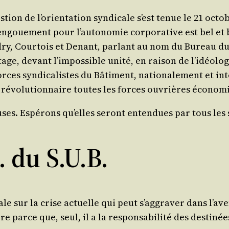
tion de l’o­rien­ta­tion syn­di­cale s’est tenue le 21 octo
n­goue­ment pour l’au­to­no­mie cor­po­ra­tive est bel e
dry, Cour­tois et Denant, par­lant au nom du Bureau du 
age, devant l’im­pos­sible uni­té, en rai­son de l’i­déo­lo
s syn­di­ca­listes du Bâti­ment, natio­na­le­ment et inter
t révo­lu­tion­naire toutes les forces ouvrières éco­no­
ses. Espé­rons qu’elles seront enten­dues par tous les 
. du S.U.B.
le sur la crise actuelle qui peut s’ag­gra­ver dans l’a­ve­
re parce que, seul, il a la res­pon­sa­bi­li­té des des­ti­n