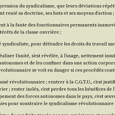
pres­sion du syn­di­ca­lisme, que leurs dévia­tions répé­t
ont renié sa doc­trine, ses buts et ses moyens d’action ;
nt à la faute des fonc­tion­naires per­ma­nents inamo­vi
nté­rêts de la classe ouvrière ;
té syn­di­ca­liste, pour défendre les droits du tra­vail me
­li­ser l’u­ni­té, s’est révé­lée, à l’u­sage, net­te­ment i
s auto­nomes et de les confi­ner dans une action cor­po­ra
évo­lu­tion­naire se voit en dan­ger si ces pro­cé­dés con
révo­lu­tion­naire ; ren­trer à la C.G.T.U., c’est jus­ti­fier 
er ; res­ter iso­lés, c’est perdre tous les béné­fices de 
­ment des forces auto­nomes dans le pays, c’est œuvrer 
es pour sous­traire le syn­di­ca­lisme révo­lu­tion­naire