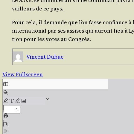
Le S.U.B. se dimi­nue­rait s’il ne conti­nuait pas 
vailleurs de ce pays.
Pour cela, il demande que l’on fasse confiance à l
inter­na­tio­nal par ses assises qui auront lieu à 
tion pour les votes au Congrès.
Vincent Dubuc
View Fullscreen