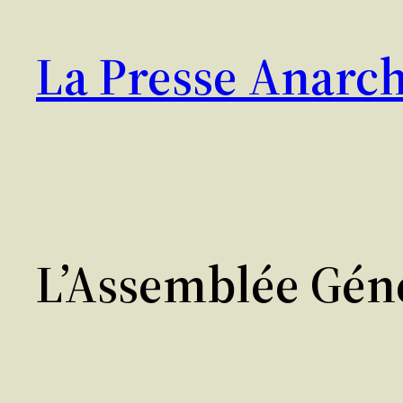
Aller
au
La Presse Anarch
contenu
L’Assemblée Géné