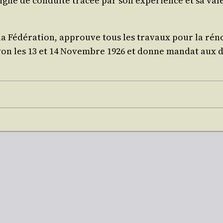
la ligne de conduite tra­cée par son expé­rience et sa va
a Fédé­ra­tion, approuve tous les tra­vaux pour la réno­
Lyon les 13 et 14 Novembre 1926 et donne man­dat aux délé