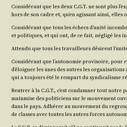
Consi­dé­rant que les deux C.G.T. ne sont plus l’ex­
hors de son cadre et, qu’en agis­sant ain­si, elles 
Consi­dé­rant que tous les échecs d’u­ni­té incombe
et poli­tiques, et qui ont, de ce fait, négli­gé les i
Atten­du que tous les tra­vailleurs dési­rent l’u­ni­
Consi­dé­rant que l’au­to­no­mie pro­vi­soire, pour réa
d’é­loi­gner les unes des autres les orga­ni­sa­tion
qui a tou­jours été le rem­part du syn­di­ca­lisme r
Ren­trer à la C.G.T., c’est condam­ner tout notre pas­sé 
main­mise des poli­ti­ciens sur le mou­ve­ment ouvri
dans le pays. Adhé­rer au mou­ve­ment du regrou­pe
de classes avec toutes les autres forces auto­no­mi