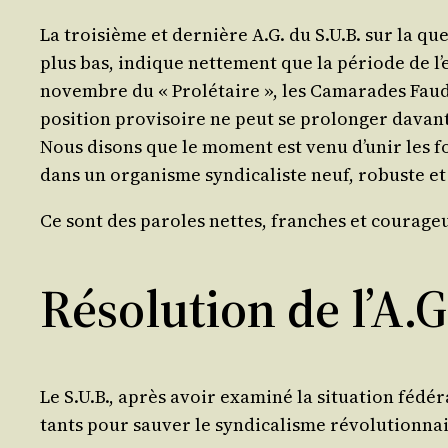
La troi­sième et der­nière A.G. du S.U.B. sur la ques­
plus bas, indique net­te­ment que la période de l’e
novembre du « Pro­lé­taire », les Cama­rades Fau­
posi­tion pro­vi­soire ne peut se pro­lon­ger davan­t
Nous disons que le moment est venu d’u­nir les force
dans un orga­nisme syn­di­ca­liste neuf, robuste e
Ce sont des paroles nettes, franches et cou­ra­geu
Résolution de l’A.G
Le S.U.B., après avoir exa­mi­né la situa­tion fédé­ra
tants pour sau­ver le syn­di­ca­lisme révo­lu­tion­nai