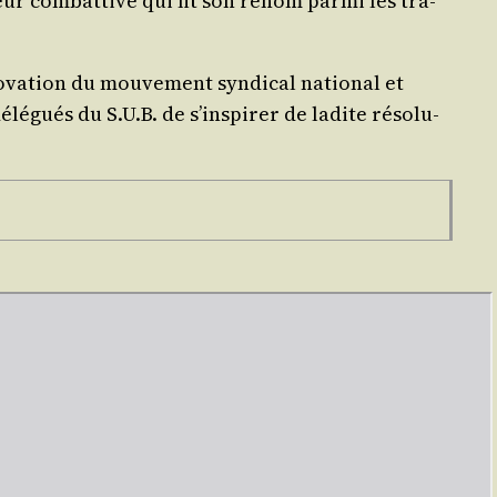
leur com­bat­tive qui fit son renom par­mi les tra­
va­tion du mou­ve­ment syn­di­cal natio­nal et
­gués du S.U.B. de s’ins­pi­rer de ladite réso­lu­