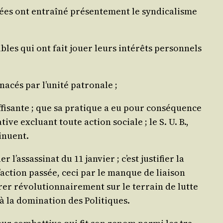
ées ont entraî­né pré­sen­te­ment le syn­di­ca­lisme
bles qui ont fait jouer leurs inté­rêts per­son­nels
na­cés par l’u­ni­té patronale ;
nsuf­fi­sante ; que sa pra­tique a eu pour consé­quence
­tive excluant toute action sociale ; le S. U. B.,
tinuent.
l’as­sas­si­nat du 11 jan­vier ; c’est jus­ti­fier la
l’ac­tion pas­sée, ceci par le manque de liai­son
révo­lu­tion­nai­re­ment sur le ter­rain de lutte
 à la domi­na­tion des Politiques.