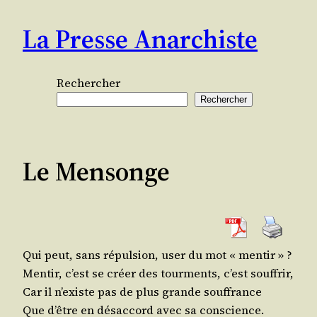
Aller
La Presse Anarchiste
au
contenu
Rechercher
Rechercher
Le Mensonge
Qui peut, sans répul­sion, user du mot « mentir » ?
Men­tir, c’est se créer des tour­ments, c’est souffrir,
Car il n’existe pas de plus grande souffrance
Que d’être en désac­cord avec sa conscience.