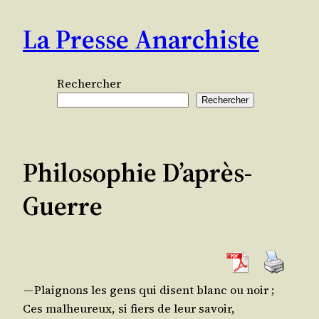
Aller
La Presse Anarchiste
au
contenu
Rechercher
Rechercher
Philosophie D’après-
Guerre
— Plai­gnons les gens qui disent blanc ou noir ;
Ces mal­heu­reux, si fiers de leur savoir,