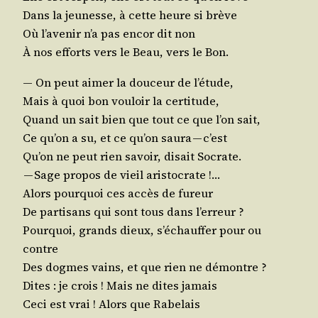
Dans la jeu­nesse, à cette heure si brève
Où l’a­ve­nir n’a pas encor dit non
À nos efforts vers le Beau, vers le Bon.
— On peut aimer la dou­ceur de l’étude,
Mais à quoi bon vou­loir la certitude,
Quand un sait bien que tout ce que l’on sait,
Ce qu’on a su, et ce qu’on sau­ra — c’est
Qu’on ne peut rien savoir, disait Socrate.
— Sage pro­pos de vieil aristocrate !…
Alors pour­quoi ces accès de fureur
De par­ti­sans qui sont tous dans l’erreur ?
Pour­quoi, grands dieux, s’é­chauf­fer pour ou
contre
Des dogmes vains, et que rien ne démontre ?
Dites : je crois ! Mais ne dites jamais
Ceci est vrai ! Alors que Rabelais