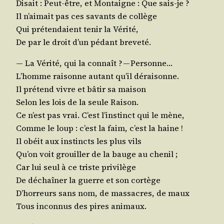
Disait : Peut-être, et Mon­taigne : Que sais-je ?
Il n’ai­mait pas ces savants de collège
Qui pré­ten­daient tenir la Vérité,
De par le droit d’un pédant breveté.
— La Véri­té, qui la connaît ? — Personne…
L’homme rai­sonne autant qu’il déraisonne.
Il pré­tend vivre et bâtir sa maison
Selon les lois de la seule Raison.
Ce n’est pas vrai. C’est l’ins­tinct qui le mène,
Comme le loup : c’est la faim, c’est la haine !
Il obéit aux ins­tincts les plus vils
Qu’on voit grouiller de la bauge au chenil ;
Car lui seul à ce triste privilège
De déchaî­ner la guerre et son cortège
D’hor­reurs sans nom, de mas­sacres, de maux
Tous incon­nus des pires animaux.