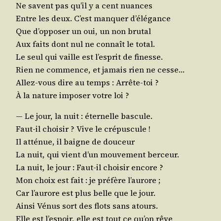
Ne savent pas qu’il y a cent nuances
Entre les deux. C’est man­quer d’élégance
Que d’op­po­ser un oui, un non brutal
Aux faits dont nul ne connaît le total.
Le seul qui vaille est l’es­prit de finesse.
Rien ne com­mence, et jamais rien ne cesse…
Allez-vous dire au temps : Arrête-toi ?
À la nature impo­ser votre loi ?
— Le jour, la nuit : éter­nelle bascule.
Faut-il choi­sir ? Vive le crépuscule !
Il atté­nue, il baigne de douceur
La nuit, qui vient d’un mou­ve­ment berceur.
La nuit, le jour : Faut-il choi­sir encore ?
Mon choix est fait : je pré­fère l’aurore ;
Car l’au­rore est plus belle que le jour.
Ain­si Vénus sort des flots sans atours.
Elle est l’es­poir, elle est tout ce qu’on rêve