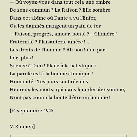
— Où voyez-vous dans tout cela une ombre
De sens com­mun ? La Rai­son ? Elle sombre
Dans cet abîme où Dante a vu l’Enfer,
Où les dam­nés mangent un pain de fer.
— Rai­son, pro­grès, amour, bon­té ? — Chimère !
Fra­ter­ni­té ? Plai­san­te­rie amère !…
Les droits de l’homme ? Ah non ! n’en par­
lons plus !
Silence à Dieu ! Place à la balistique :
La parole est à la bombe atomique !
Huma­ni­té ! Tes jours sont révolus
Heu­reux les morts, qui dans leur der­nier somme,
N’ont pas connu la honte d’être un homme !
[/​4 sep­tembre 1945
V.
Rie­mer
/​]