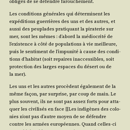
obli­gés de se défendre farouchement.
Les condi­tions géné­rales qui déter­minent les
expé­di­tions guer­rières des uns et des autres, et
aus­si des peu­plades pra­ti­quant la pira­te­rie sur
mer, sont les mêmes : d’a­bord la médio­cri­té de
l’exis­tence à côté de popu­la­tions à vie meilleure,
puis le sen­ti­ment de l’im­pu­ni­té à cause des condi­
tions d’ha­bi­tat (soit repaires inac­ces­sibles, soit
pro­tec­tion des larges espaces du désert ou de
la mer).
Les uns et les autres pro­cèdent éga­le­ment de la
même façon, par sur­prise, par coup de main. Le
plus sou­vent, ils ne sont pas assez forts pour atta­
quer les civi­li­sés en face [[Les indi­gènes des colo­
nies n’ont pas d’autre moyen de se défendre
contre les armées euro­péennes. Quand celles-ci