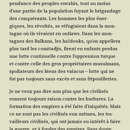
pen­dance des peuples enva­his, tout au moins
d’une par­tie de la popu­la­tion fuyant le bri­gan­dage
des conqué­rants. Les hommes les plus éner­
giques, les révol­tés, se réfu­giaient dans la mon­
tagne où ils vivaient en out­laws. Dans les mon­
tagnes des Bal­kans, les haï­douks, qu’on appel­le­ra
plus tard les comi­tad­jis, firent en enfants per­dus
une lutte conti­nuelle contre l’op­pres­sion turque
et contre celle des gros pro­prié­taires musul­mans,
spo­lia­teurs des biens des vain­cus — lutte qui ne
fut pas tou­jours sans excès et sans fripouilleries.
Je ne veux pas dire non plus que les civi­li­sés
eussent tou­jours rai­son contre les bar­bares. La
for­ma­tion des empires a été faite d’i­ni­qui­tés. Mais
ce ne sont pas les civi­li­sés eux-mêmes, les tra­
vailleurs civi­li­sés, qui ont jamais eu inté­rêt à faire
la guerre, et à fon­der des empires. Sans doute,