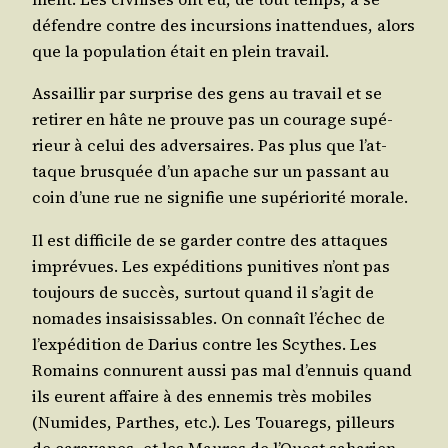
défendre contre des incur­sions inat­ten­dues, alors
que la popu­la­tion était en plein travail.
Assaillir par sur­prise des gens au tra­vail et se
reti­rer en hâte ne prouve pas un cou­rage supé­
rieur à celui des adver­saires. Pas plus que l’at­
taque brus­quée d’un apache sur un pas­sant au
coin d’une rue ne signi­fie une supé­rio­ri­té morale.
Il est dif­fi­cile de se gar­der contre des attaques
impré­vues. Les expé­di­tions puni­tives n’ont pas
tou­jours de suc­cès, sur­tout quand il s’a­git de
nomades insai­sis­sables. On connaît l’é­chec de
l’ex­pé­di­tion de Darius contre les Scythes. Les
Romains connurent aus­si pas mal d’en­nuis quand
ils eurent affaire à des enne­mis très mobiles
(Numides, Parthes, etc.). Les Toua­regs, pilleurs
de cara­vanes, et les Maures de l’Ouest saha­rien