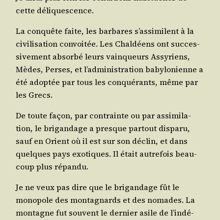
cette déliquescence.
La conquête faite, les bar­bares s’as­si­milent à la
civi­li­sa­tion convoi­tée. Les Chal­déens ont suc­ces­
si­ve­ment absor­bé leurs vain­queurs Assy­riens,
Mèdes, Perses, et l’ad­mi­nis­tra­tion baby­lo­nienne a
été adop­tée par tous les conqué­rants, même par
les Grecs.
De toute façon, par contrainte ou par assi­mi­la­
tion, le bri­gan­dage a presque par­tout dis­pa­ru,
sauf en Orient où il est sur son déclin, et dans
quelques pays exo­tiques. Il était autre­fois beau­
coup plus répandu.
Je ne veux pas dire que le bri­gan­dage fût le
mono­pole des mon­ta­gnards et des nomades. La
mon­tagne fut sou­vent le der­nier asile de l’in­dé­