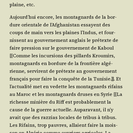
plaine, etc.
Aujourd’­hui encore, les mon­ta­gnards de la bor­
dure orien­tale de l’Af­gha­nis­tan essayent des
coups de main vers les plaines l’In­dus, et four­
nissent au gou­ver­ne­ment anglais le pré­texte de
faire pres­sion sur le gou­ver­ne­ment de Kaboul
[[Comme les incur­sions des pillards Krou­mirs,
mon­ta­gnards en bor­dure de la fron­tière algé­
rienne, ser­virent de pré­texte an gou­ver­ne­ment
fran­çais pour faire la conquête de la Tuni­sie.]]. Et
l’ac­tua­li­té met en vedette les mon­ta­gnards rifains
au Maroc et les mon­ta­gnards druses en Syrie [[La
richesse minière du Riff est pro­ba­ble­ment la
cause de la guerre actuelle. Aupa­ra­vant, il n’y
avait que des raz­zias locales de tri­bus à tri­bus.
Les Rifains, trop pauvres, allaient faire la mois­
son en Algé­rie comme ouvriers agri­coles. La