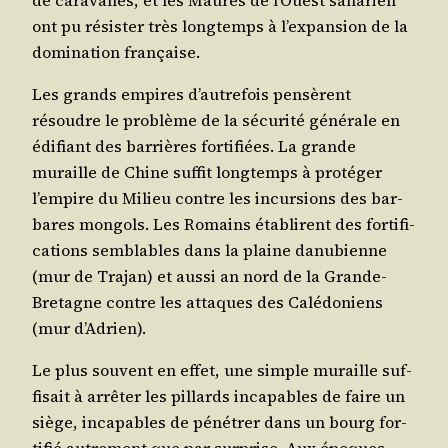
ont pu résis­ter très long­temps à l’ex­pan­sion de la
domi­na­tion française.
Les grands empires d’au­tre­fois pen­sèrent
résoudre le pro­blème de la sécu­ri­té géné­rale en
édi­fiant des bar­rières for­ti­fiées. La grande
muraille de Chine suf­fit long­temps à pro­té­ger
l’empire du Milieu contre les incur­sions des bar­
bares mon­gols. Les Romains éta­blirent des for­ti­fi­
ca­tions sem­blables dans la plaine danu­bienne
(mur de Tra­jan) et aus­si an nord de la Grande-
Bre­tagne contre les attaques des Calé­do­niens
(mur d’Adrien).
Le plus sou­vent en effet, une simple muraille suf­
fi­sait à arrê­ter les pillards inca­pables de faire un
siège, inca­pables de péné­trer dans un bourg for­