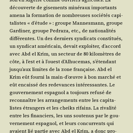
décou­verte de gise­ments miné­raux impor­tants
ame­na la for­ma­tion de nom­breuses socié­tés capi­
ta­listes « d’é­tude » : groupe Man­nes­mann, groupe
Gar­di­ner, groupe Pedra­za, etc., de natio­na­li­tés
dif­fé­rentes. Un des der­niers syn­di­cats consti­tués,
un syn­di­cat amé­ri­cain, devait exploi­ter, d’ac­cord
avec Abd el Krim, un sec­teur de 80 kilo­mètres de
côte, à l’est et à l’ouest d’Al­hu­ce­mas, s’é­ten­dant
jus­qu’aux limites de la zone fran­çaise. Abd el
Krim eût four­ni la main-d’œuvre à bon mar­ché et
eût encais­sé des rede­vances inté­res­santes. Le
gou­ver­ne­ment espa­gnol a tou­jours refu­sé de
recon­naître les arran­ge­ments entre les capi­ta­
listes étran­gers et les cheiks rifains. La riva­li­té
entre les finan­ciers, les uns sou­te­nus par le gou­
ver­ne­ment espa­gnol, et leurs concur­rents qui
avaient lié par­tie avec Abd el Krim, a donc pro­