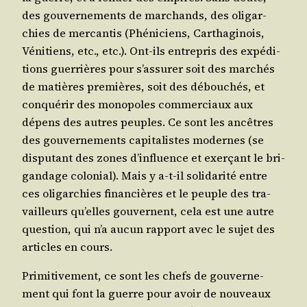
des gou­ver­ne­ments de mar­chands, des oli­gar­
chies de mer­can­tis (Phé­ni­ciens, Car­tha­gi­nois,
Véni­tiens, etc., etc.). Ont-ils entre­pris des expé­di­
tions guer­rières pour s’as­su­rer soit des mar­chés
de matières pre­mières, soit des débou­chés, et
conqué­rir des mono­poles com­mer­ciaux aux
dépens des autres peuples. Ce sont les ancêtres
des gou­ver­ne­ments capi­ta­listes modernes (se
dis­pu­tant des zones d’in­fluence et exer­çant le bri­
gan­dage colo­nial). Mais y a‑t-il soli­da­ri­té entre
ces oli­gar­chies finan­cières et le peuple des tra­
vailleurs qu’elles gou­vernent, cela est une autre
ques­tion, qui n’a aucun rap­port avec le sujet des
articles en cours.
Pri­mi­ti­ve­ment, ce sont les chefs de gou­ver­ne­
ment qui font la guerre pour avoir de nou­veaux