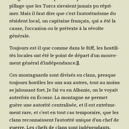
pillage que les Turcs n’a­vaient jamais pu répri­
mer. Mais il faut dire que c’est l’au­to­ri­ta­risme du
résident local, un capi­taine fran­çais, qui a été la
cause, l’oc­ca­sion ou le pré­texte à la révolte
générale.
Tou­jours est-il que comme dans le Riff, les hos­ti­li­
tés locales ont été le point de départ d’un mou­ve­
ment géné­ral d’indépendance.]].
Ces mon­ta­gnards sont divi­sés en clans, presque
tou­jours hos­tiles les uns aux autres, tout au moins
se jalou­sant fort. Je l’ai vu en Alba­nie, on le voyait
autre­fois en Écosse. La mon­tagne ne per­met
guère une auto­ri­té cen­tra­li­sée, et il est extrê­me­
ment rare, et c’est en tout cas tem­po­raire, que les
clans recon­naissent l’au­to­ri­té unique d’un chef de
guerre. Les chefs de clans sont indé­pen­dants.