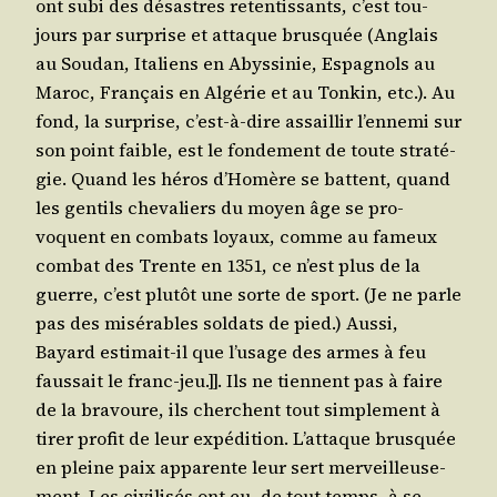
ont subi des désastres reten­tis­sants, c’est tou­
jours par sur­prise et attaque brus­quée (Anglais
au Sou­dan, Ita­liens en Abys­si­nie, Espa­gnols au
Maroc, Fran­çais en Algé­rie et au Ton­kin, etc.). Au
fond, la sur­prise, c’est-à-dire assaillir l’en­ne­mi sur
son point faible, est le fon­de­ment de toute stra­té­
gie. Quand les héros d’Ho­mère se battent, quand
les gen­tils che­va­liers du moyen âge se pro­
voquent en com­bats loyaux, comme au fameux
com­bat des Trente en 1351, ce n’est plus de la
guerre, c’est plu­tôt une sorte de sport. (Je ne parle
pas des misé­rables sol­dats de pied.) Aus­si,
Bayard esti­mait-il que l’u­sage des armes à feu
faus­sait le franc-jeu.]]. Ils ne tiennent pas à faire
de la bra­voure, ils cherchent tout sim­ple­ment à
tirer pro­fit de leur expé­di­tion. L’at­taque brus­quée
en pleine paix appa­rente leur sert mer­veilleu­se­
ment. Les civi­li­sés ont eu, de tout temps, à se