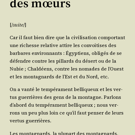
des mœurs
[/​
suite
/​]
Car il faut bien dire que la civi­li­sa­tion com­por­tant
une richesse rela­tive attire les convoi­tises des
bar­bares envi­ron­nants : Égyp­tiens, obli­gés de se
défendre contre les pillards du désert ou de la
Nubie ; Chal­déens, contre les nomades de l’Ouest
et les mon­ta­gnards de l’Est et du Nord, etc.
On a van­té le tem­pé­ra­ment bel­li­queux et les ver­
tus guer­rières des gens de la mon­tagne. Par­lons
d’a­bord du tem­pé­ra­ment bel­li­queux ; nous ver­
rons un peu plus loin ce qu’il faut pen­ser de leurs
ver­tus guerrières.
Les mon­ta­gnards, la plu­part des mon­ta­gnards,