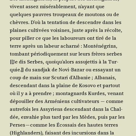
vivent assez misé­ra­ble­ment, n’ayant que
quelques pauvres trou­peaux de mou­tons ou de
chèvres. D’où la ten­ta­tion de des­cendre dans les
plaines culti­vées voi­sines, juste après la récolte,
pour piller ce que les labou­reurs ont tiré de la
terre après un labeur achar­né : Mon­té­né­grins,
tom­bant pério­di­que­ment sur leurs frères serbes
[[Je dis Serbes, quoi­qu’a­lors assu­jet­tis à la Tur­
quie.]] du sand­jak de Novi-Bazar ou essayant un
coup de main sur Scu­ta­ri d’Al­ba­nie ; Alba­nais,
des­cen­dant dans la plaine de Koso­vo et par­tout
où il y a à prendre ; mon­ta­gnards Kurdes, venant
dépouiller des Armé­niens culti­va­teurs ― comme
autre­fois les Assy­riens des­cen­dant dans la Chal­
dée, enva­hie plus tard par les Mèdes, puis par les
Perses — comme les Écos­sais des hautes terres
(High­lan­ders), fai­sant des incur­sions dans la