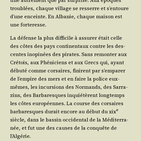
ti­fié autre­ment que par sur­prise. Aux époques
trou­blées, chaque vil­lage se res­serre et s’en­toure
d’une enceinte. En Alba­nie, chaque mai­son est
une forteresse.
La défense la plus dif­fi­cile à assu­rer était celle
des côtes des pays conti­nen­taux contre les des­
centes inopi­nées des pirates. Sans remon­ter aux
Cré­tois, aux Phé­ni­ciens et aux Grecs qui, ayant
débu­té comme cor­saires, finirent par s’emparer
de l’empire des mers et en faire la police eux-
mêmes, les incur­sions des Nor­mands, des Sar­ra­
zins, des Bar­ba­resques inquié­tèrent long­temps
les côtes euro­péennes. La course des cor­saires
e
bar­ba­resques durait encore au début du
xix
siècle, dans le bas­sin occi­den­tal de la Médi­ter­ra­
née, et fut une des causes de la conquête de
l’Algérie.