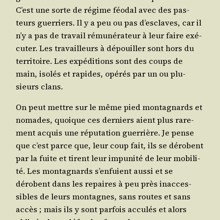
C’est une sorte de régime féo­dal avec des pas­
teurs guer­riers. Il y a peu ou pas d’es­claves, car il
n’y a pas de tra­vail rému­né­ra­teur à leur faire exé­
cu­ter. Les tra­vailleurs à dépouiller sont hors du
ter­ri­toire. Les expé­di­tions sont des coups de
main, iso­lés et rapides, opé­rés par un ou plu­
sieurs clans.
On peut mettre sur le même pied mon­ta­gnards et
nomades, quoique ces der­niers aient plus rare­
ment acquis une répu­ta­tion guer­rière. Je pense
que c’est parce que, leur coup fait, ils se dérobent
par la fuite et tirent leur impu­ni­té de leur mobi­li­
té. Les mon­ta­gnards s’en­fuient aus­si et se
dérobent dans les repaires à peu près inac­ces­
sibles de leurs mon­tagnes, sans routes et sans
accès ; mais ils y sont par­fois accu­lés et alors