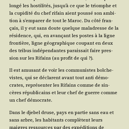
lon­gé les hos­ti­li­tés, jus­qu’à ce que le triomphe et
la cupi­di­té du chef rifain aient pous­sé son ambi­
tion à s’emparer de tout le Maroc. Du côté fran­
çais, il y eut sans doute quelque mal­adresse de la
rési­dence, qui, en avan­çant les postes à la ligne
fron­tière, ligne géo­gra­phique cou­pant en deux
des tri­bus indé­pen­dantes parais­sait faire pres­
sion sur les Rifains (au pro­fit de qui ?).
Il est amu­sant de voir les com­mu­nistes bol­che­
vistes, qui se déclarent avant tout anti démo­
crates, repré­sen­ter les Rifains comme de sin­
cères répu­bli­cains et leur chef de guerre comme
un chef démocrate.
Dans le dje­bel druse, pays en par­tie sans eau et
sans arbre, les habi­tants com­plètent leurs
maigres res­sources par des expé­di­tions de