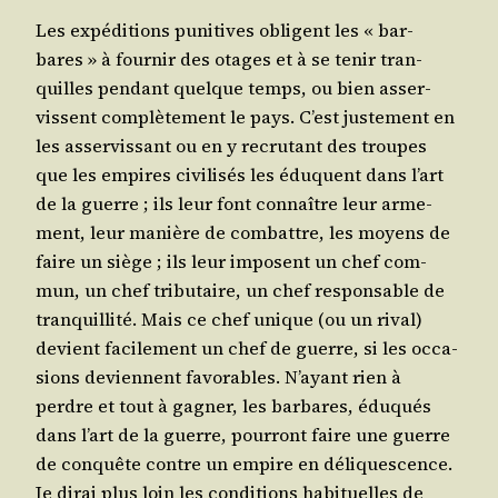
Les expé­di­tions puni­tives obligent les « bar­
bares » à four­nir des otages et à se tenir tran­
quilles pen­dant quelque temps, ou bien asser­
vissent com­plè­te­ment le pays. C’est jus­te­ment en
les asser­vis­sant ou en y recru­tant des troupes
que les empires civi­li­sés les éduquent dans l’art
de la guerre ; ils leur font connaître leur arme­
ment, leur manière de com­battre, les moyens de
faire un siège ; ils leur imposent un chef com­
mun, un chef tri­bu­taire, un chef res­pon­sable de
tran­quilli­té. Mais ce chef unique (ou un rival)
devient faci­le­ment un chef de guerre, si les occa­
sions deviennent favo­rables. N’ayant rien à
perdre et tout à gagner, les bar­bares, édu­qués
dans l’art de la guerre, pour­ront faire une guerre
de conquête contre un empire en déli­ques­cence.
Je dirai plus loin les condi­tions habi­tuelles de