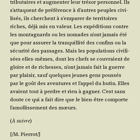
tri­bu­taires et aug­men­ter leur tré­sor per­son­nel. Ils
s’at­taquent de pré­fé­rence à d’autres peuples civi­
li­sés, ils cherchent à s’emparer de ter­ri­toires
riches, déjà mis en valeur. Les expé­di­tions contre
les mon­ta­gnards ou les nomades n’ont jamais été
que pour assu­rer la tran­quilli­té des confins ou la
sécu­ri­té des pas­sages. Mais les popu­la­tions civi­li­
sées elles-mêmes, dont les chefs se cou­vraient de
gloire et de richesses, n’ont jamais fait la guerre
par plai­sir, sauf quelques jeunes gens pous­sés
par le goût des aven­tures et l’ap­pel du butin. Elles
avaient tout à perdre et rien à gagner. C’est sans
doute ce qui a fait dire que le bien-être com­porte
l’a­mol­lis­se­ment des mœurs.
(
À suivre
)
[/​M.
Pier­rot
/​]