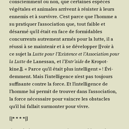
consciem­ment ou non, que cer­taines espèces
végé­tales et ani­males arrivent à résis­ter à leurs
enne­mis et à sur­vivre. C’est parce que l’homme a
su pra­ti­quer l’association que, tout faible et
désar­mé qu’il était en face de for­mi­dables
concur­rents autre­ment armés pour la lutte, il a
réus­si à se main­te­nir et à se déve­lop­per [[voir à
ce sujet la
Lutte pour l’Existence et l’Association pour
la Lutte
de Lanes­san, et
l’Entr’aide
de Kro­pot­
kine.]]. « Parce qu’il était plus intel­li­gent » ! Évi­
dem­ment. Mais l’intelligence n’est pas tou­jours
suf­fi­sante contre la force. Et l’intelligence de
l’homme lui per­mit de trou­ver dans l’association,
la force néces­saire pour vaincre les obs­tacles
qu’il lui fal­lait sur­mon­ter pour vivre.
[|
* * * *
|]