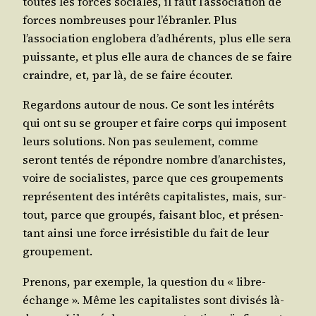
toutes les forces sociales, il faut l’association de
forces nom­breuses pour l’ébranler. Plus
l’association englo­be­ra d’adhérents, plus elle sera
puis­sante, et plus elle aura de chances de se faire
craindre, et, par là, de se faire écouter.
Regar­dons autour de nous. Ce sont les inté­rêts
qui ont su se grou­per et faire corps qui imposent
leurs solu­tions. Non pas seule­ment, comme
seront ten­tés de répondre nombre d’anarchistes,
voire de socia­listes, parce que ces grou­pe­ments
repré­sentent des inté­rêts capi­ta­listes, mais, sur­
tout, parce que grou­pés, fai­sant bloc, et pré­sen­
tant ain­si une force irré­sis­tible du fait de leur
groupement.
Pre­nons, par exemple, la ques­tion du « libre-
échange ». Même les capi­ta­listes sont divi­sés là-