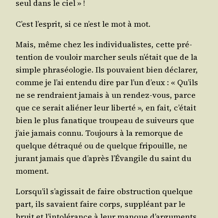
seul dans le ciel » !
C’est l’esprit, si ce n’est le mot à mot.
Mais, même chez les indi­vi­dua­listes, cette pré­
ten­tion de vou­loir mar­cher seuls n’était que de la
simple phra­séo­lo­gie. Ils pou­vaient bien décla­rer,
comme je l’ai enten­du dire par l’un d’eux : « Qu’ils
ne se ren­draient jamais à un ren­dez-vous, parce
que ce serait alié­ner leur liber­té », en fait, c’était
bien le plus fana­tique trou­peau de sui­veurs que
j’aie jamais connu. Tou­jours à la remorque de
quelque détra­qué ou de quelque fri­pouille, ne
jurant jamais que d’après l’Évangile du saint du
moment.
Lorsqu’il s’agissait de faire obs­truc­tion quelque
part, ils savaient faire corps, sup­pléant par le
bruit et l’intolérance à leur manque d’arguments,