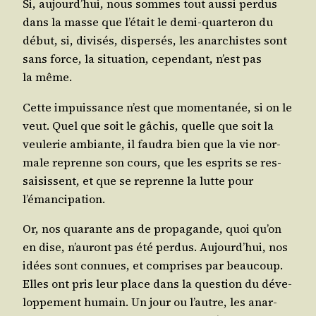
Si, aujourd’hui, nous sommes tout aus­si per­dus
dans la masse que l’était le demi-quar­te­ron du
début, si, divi­sés, dis­per­sés, les anar­chistes sont
sans force, la situa­tion, cepen­dant, n’est pas
la même.
Cette impuis­sance n’est que momen­ta­née, si on le
veut. Quel que soit le gâchis, quelle que soit la
veu­le­rie ambiante, il fau­dra bien que la vie nor­
male reprenne son cours, que les esprits se res­
sai­sissent, et que se reprenne la lutte pour
l’émancipation.
Or, nos qua­rante ans de pro­pa­gande, quoi qu’on
en dise, n’auront pas été per­dus. Aujourd’hui, nos
idées sont connues, et com­prises par beau­coup.
Elles ont pris leur place dans la ques­tion du déve­
lop­pe­ment humain. Un jour ou l’autre, les anar­