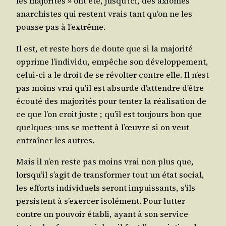
les majo­ri­tés » ont été, jusqu’ici, des axiomes
anar­chistes qui res­tent vrais tant qu’on ne les
pousse pas à l’extrême.
Il est, et reste hors de doute que si la majo­ri­té
opprime l’individu, empêche son déve­lop­pe­ment,
celui-ci a le droit de se révol­ter contre elle. Il n’est
pas moins vrai qu’il est absurde d’attendre d’être
écou­té des majo­ri­tés pour ten­ter la réa­li­sa­tion de
ce que l’on croit juste ; qu’il est tou­jours bon que
quelques-uns se mettent à l’œuvre si on veut
entraî­ner les autres.
Mais il n’en reste pas moins vrai non plus que,
lorsqu’il s’agit de trans­for­mer tout un état social,
les efforts indi­vi­duels seront impuis­sants, s’ils
per­sistent à s’exercer iso­lé­ment. Pour lut­ter
contre un pou­voir éta­bli, ayant à son ser­vice