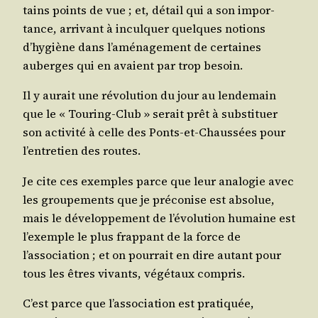
tains points de vue ; et, détail qui a son impor­
tance, arri­vant à incul­quer quelques notions
d’hygiène dans l’aménagement de cer­taines
auberges qui en avaient par trop besoin.
Il y aurait une révo­lu­tion du jour au len­de­main
que le « Tou­ring-Club » serait prêt à sub­sti­tuer
son acti­vi­té à celle des Ponts-et-Chaus­sées pour
l’entretien des routes.
Je cite ces exemples parce que leur ana­lo­gie avec
les grou­pe­ments que je pré­co­nise est abso­lue,
mais le déve­lop­pe­ment de l’évolution humaine est
l’exemple le plus frap­pant de la force de
l’association ; et on pour­rait en dire autant pour
tous les êtres vivants, végé­taux compris.
C’est parce que l’association est pra­ti­quée,