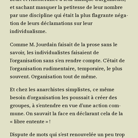
et sachant mas­quer la peti­tesse de leur nombre
par une dis­ci­pline qui était la plus fla­grante néga­
tion de leurs décla­ma­tions sur leur
individualisme.
Comme M. Jour­dain fai­sait de la prose sans le
savoir, les indi­vi­dua­listes fai­saient de
l’organisation sans s’en rendre compte. C’était de
l’organisation rudi­men­taire, tem­po­raire, le plus
sou­vent. Orga­ni­sa­tion tout de même.
Et chez les anar­chistes sim­plistes, ce même
besoin d’organisation les pous­sait à créer des
groupes, à s’entendre en vue d’une action com­
mune. On sau­vait la face en décla­rant cela de la
« libre entente » !
Dis­pute de mots qui s’est renou­ve­lée un peu trop