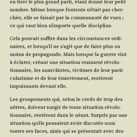
en tirer le plus grand par­ti, étant don­né leur petit
nombre. Même lorsque l’entente n’était pas cher­
chée, elle se fai­sait par la com­mu­nau­té de vues ;
ce qui vaut bien n’importe quelle discipline.
Cela pou­vait suf­fire dans les cir­cons­tances ordi­
naires, et lorsqu’il ne s’agit que de faire plus ou
moins de pro­pa­gande. Mais lorsque la guerre vint
à écla­ter, créant une situa­tion vrai­ment révo­lu­
tion­naire, les anar­chistes, vic­times de leur par­ti­
cu­la­risme et de leur émiet­te­ment, res­tèrent
impuis­sants devant elle.
Les grou­pe­ments qui, selon le cre­do de trop des
nôtres, doivent sur­gir de toute situa­tion révo­lu­
tion­naire, res­tèrent dans le néant. Sur­pris par une
situa­tion qu’ils pen­saient avoir dis­cu­tée sous
toutes ses faces, niais qui se pré­sen­tait avec des