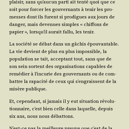
plai­sir, sans qu’aucun par­ti ait ten­té quoi que ce
soit pour for­cer les gou­ver­nants à tenir les pro­
messes dont ils furent si pro­digues aux jours de
dan­ger, mais deve­nues simples « chif­fons de
papier », lorsqu’il aurait fal­lu, les tenir.
La socié­té se débat dans un gâchis épou­van­table.
La vie devient de plus en plus impos­sible, la
popu­la­tion se tait, accep­tant tout, sans que de
son sein sortent des orga­ni­sa­tions capables de
remé­dier à l’incurie des gou­ver­nants ou de com­
battre la rapa­ci­té de ceux qui s’engraissent de la
misère publique.
Et, cepen­dant, si jamais il y eut situa­tion révo­lu­
tion­naire, c’est bien celle dans laquelle, depuis
six ans, nous nous débattons.
N’est-ce pas la meilleure preuve que c’est de la