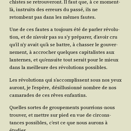
chistes se retrou­ve­ront. Il faut que, à ce moment-
là, ins­truits des erreurs du pas­sé, ils ne
retombent pas dans les mêmes fautes.
Une de ces fautes a tou­jours été de par­ler révo­lu­
tion, et de n’avoir pas su s’y pré­pa­rer, d’avoir cru
qu’il n’y avait qu’à se battre, à chas­ser le gou­ver­
ne­ment, à accro­cher quelques capi­ta­listes aux
lan­ternes, et qu’ensuite tout serait pour le mieux
dans la meilleure des révo­lu­tions possibles.
Les révo­lu­tions qui s’accomplissent sous nos yeux
auront, je l’espère, dés­illu­sion­né nombre de nos
cama­rades de ces rêves enfantins.
Quelles sortes de grou­pe­ments pour­rions-nous
trou­ver, et mettre sur pied en vue de cir­cons­
tances pos­sibles, c’est ce que nous aurons à
étudier.