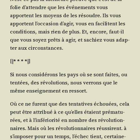
folie d’attendre que les évé­ne­ments vous
apportent les moyens de les résoudre. Ils vous
apportent l’occasion d’agir, vous en faci­litent les
condi­tions, mais rien de plus. Et, encore, faut-il
que vous soyez prêts à agir, et sachiez vous adap­
ter aux circonstances.
[|
* * * *
|]
Si nous consi­dé­rons les pays où se sont faites, ou
ten­tées, des révo­lu­tions, nous ver­rons que le
même ensei­gne­ment en ressort.
Où ce ne furent que des ten­ta­tives échouées, cela
peut être attri­bué à ce qu’elles étaient pré­ma­tu­
rées, et à l’infériorité en nombre des révo­lu­tion­
naires. Mais où les révo­lu­tion­naires réus­sirent. à
s’imposer pour un temps, l’échec tient, cer­tai­ne­