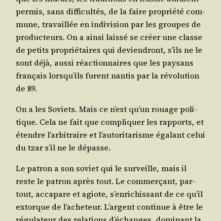
per­mis, sans dif­fi­cul­tés, de la faire pro­prié­té com­
mune, tra­vaillée en indi­vi­sion par les groupes de
pro­duc­teurs. On a ain­si lais­sé se créer une classe
de petits pro­prié­taires qui devien­dront, s’ils ne le
sont déjà, aus­si réac­tion­naires que les pay­sans
fran­çais lorsqu’ils furent nan­tis par la révo­lu­tion
de 89.
On a les Soviets. Mais ce n’est qu’un rouage poli­
tique. Cela ne fait que com­pli­quer les rap­ports, et
étendre l’arbitraire et l’autoritarisme éga­lant celui
du tzar s’il ne le dépasse.
Le patron a son soviet qui le sur­veille, mais il
reste le patron après tout. Le com­mer­çant, par­
tout, acca­pare et agiote, s’enrichissant de ce qu’il
extorque de l’acheteur. L’argent conti­nue à être le
régu­la­teur des rela­tions d’échanges, domi­nant la