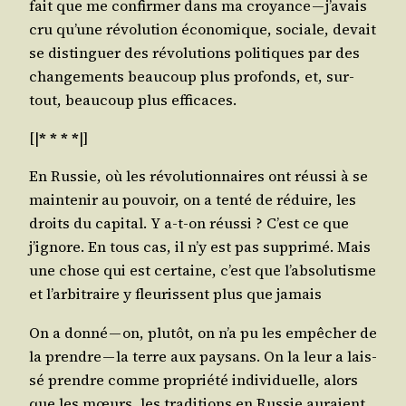
fait que me confir­mer dans ma croyance — j’avais
cru qu’une révo­lu­tion éco­no­mique, sociale, devait
se dis­tin­guer des révo­lu­tions poli­tiques par des
chan­ge­ments beau­coup plus pro­fonds, et, sur­
tout, beau­coup plus efficaces.
[|
* * * *
|]
En Rus­sie, où les révo­lu­tion­naires ont réus­si à se
main­te­nir au pou­voir, on a ten­té de réduire, les
droits du capi­tal. Y a‑t-on réus­si ? C’est ce que
j’ignore. En tous cas, il n’y est pas sup­pri­mé. Mais
une chose qui est cer­taine, c’est que l’absolutisme
et l’arbitraire y fleu­rissent plus que jamais
On a don­né — on, plu­tôt, on n’a pu les empê­cher de
la prendre — la terre aux pay­sans. On la leur a lais­
sé prendre comme pro­prié­té indi­vi­duelle, alors
que les mœurs, les tra­di­tions en Rus­sie auraient