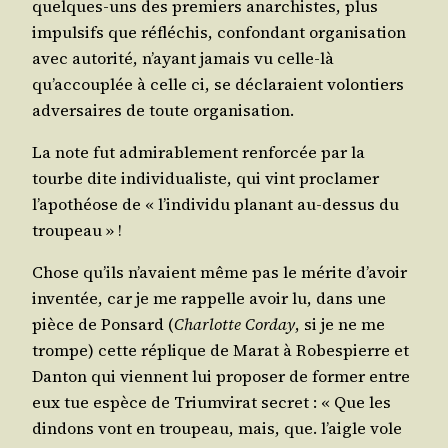
quelques-uns des pre­miers anar­chistes, plus
impul­sifs que réflé­chis, confon­dant orga­ni­sa­tion
avec auto­ri­té, n’ayant jamais vu celle-là
qu’accouplée à celle ci, se décla­raient volon­tiers
adver­saires de toute organisation.
La note fut admi­ra­ble­ment ren­for­cée par la
tourbe dite indi­vi­dua­liste, qui vint pro­cla­mer
l’apothéose de « l’individu pla­nant au-des­sus du
troupeau » !
Chose qu’ils n’avaient même pas le mérite d’avoir
inven­tée, car je me rap­pelle avoir lu, dans une
pièce de Pon­sard (
Char­lotte Cor­day
, si je ne me
trompe) cette réplique de Marat à Robes­pierre et
Dan­ton qui viennent lui pro­po­ser de for­mer entre
eux tue espèce de Trium­vi­rat secret : « Que les
din­dons vont en trou­peau, mais, que. l’aigle vole