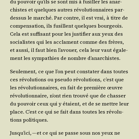
du pou­voir qu’ils se sont mis à fusiller les anar­
chistes et quelques autres révo­lu­tion­naires par-
des­sus le mar­ché. Par contre, il est vrai, à titre de
com­pen­sa­tion, ils fusillent quelques bour­geois.
Cela est suf­fi­sant pour les jus­ti­fier aux yeux des
socia­listes qui les acclament comme des frères,
et aus­si, il faut bien l’avouer, cela leur vaut éga­le­
ment les sym­pa­thies de nombre d’anarchistes.
Seule­ment, ce que l’on peut consta­ter dans toutes
ces révo­lu­tions ou pseu­do révo­lu­tions, c’est que
les révo­lu­tion­naires, en fait de pre­mière œuvre
révo­lu­tion­naire, n’ont rien trou­vé que de chas­ser
du pou­voir ceux qui y étaient, et de se mettre leur
place. C’est ce qui se fait dans toutes les révo­lu­
tions politiques.
Jusqu’ici, — et ce qui se passe sous nos yeux ne