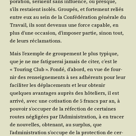
po­ra­tion, seraient sans influence, ou presque,
s’ils res­taient iso­lés. Grou­pés, et for­te­ment reliés
entre eux au sein de la Confé­dé­ra­tion géné­rale du
Tra­vail, ils sont deve­nus une force capable, en
plus d’une occa­sion, d’imposer par­tie, sinon tout,
de leurs réclamations.
Mais l’exemple de grou­pe­ment le plus typique,
que je ne me fati­gue­rai jamais de citer, c’est le
« Tou­ring Club ». Fon­dé, d’abord, en vue de four­
nir des ren­sei­gne­ments à ses adhé­rents pour leur
faci­li­ter les dépla­ce­ments et leur obte­nir
quelques avan­tages auprès des hôte­liers, il est
arri­vé, avec une coti­sa­tion de 5 francs par an, à
pou­voir s’occuper de la réfec­tion de cer­taines
routes négli­gées par l’Administration, à en tra­cer
de nou­velles, obte­nant, au sur­plus, que
l’administration s’occupe de la pro­tec­tion de cer­