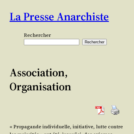
Aller
La Presse Anarchiste
au
contenu
Rechercher
Rechercher
Association,
Organisation
« Pro­pa­gande indi­vi­duelle, ini­tia­tive, lutte contre