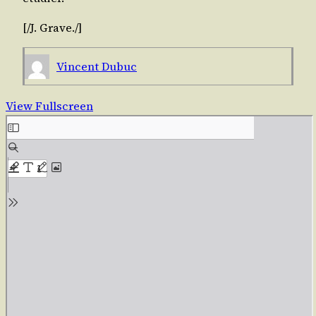
[/​J.
Grave
./​]
Vincent Dubuc
View Fullscreen