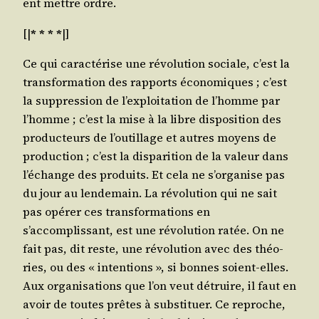
ent mettre ordre.
[|
* * * *
|]
Ce qui carac­té­rise une révo­lu­tion sociale, c’est la
trans­for­ma­tion des rap­ports éco­no­miques ; c’est
la sup­pres­sion de l’exploitation de l’homme par
l’homme ; c’est la mise à la libre dis­po­si­tion des
pro­duc­teurs de l’outillage et autres moyens de
pro­duc­tion ; c’est la dis­pa­ri­tion de la valeur dans
l’échange des pro­duits. Et cela ne s’organise pas
du jour au len­de­main. La révo­lu­tion qui ne sait
pas opé­rer ces trans­for­ma­tions en
s’accomplissant, est une révo­lu­tion ratée. On ne
fait pas, dit reste, une révo­lu­tion avec des théo­
ries, ou des « inten­tions », si bonnes soient-elles.
Aux orga­ni­sa­tions que l’on veut détruire, il faut en
avoir de toutes prêtes à sub­sti­tuer. Ce reproche,