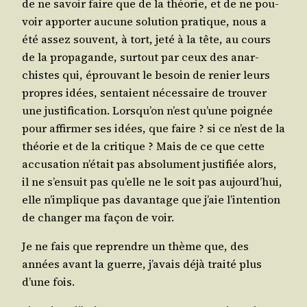
de ne savoir faire que de la théo­rie, et de ne pou­
voir appor­ter aucune solu­tion pra­tique, nous a
été assez sou­vent, à tort, jeté à la tête, au cours
de la pro­pa­gande, sur­tout par ceux des anar­
chistes qui, éprou­vant le besoin de renier leurs
propres idées, sen­taient néces­saire de trou­ver
une jus­ti­fi­ca­tion. Lorsqu’on n’est qu’une poi­gnée
pour affir­mer ses idées, que faire ? si ce n’est de la
théo­rie et de la cri­tique ? Mais de ce que cette
accu­sa­tion n’était pas abso­lu­ment jus­ti­fiée alors,
il ne s’ensuit pas qu’elle ne le soit pas aujourd’hui,
elle n’implique pas davan­tage que j’aie l’intention
de chan­ger ma façon de voir.
Je ne fais que reprendre un thème que, des
années avant la guerre, j’avais déjà trai­té plus
d’une fois.