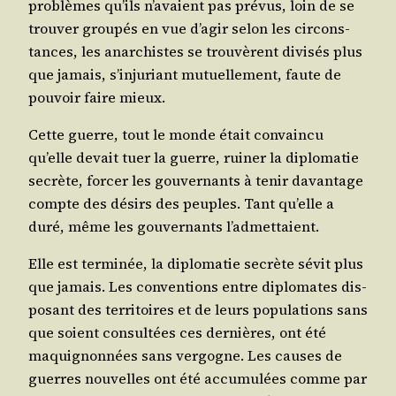
pro­blèmes qu’ils n’avaient pas pré­vus, loin de se
trou­ver grou­pés en vue d’agir selon les cir­cons­
tances, les anar­chistes se trou­vèrent divi­sés plus
que jamais, s’injuriant mutuel­le­ment, faute de
pou­voir faire mieux.
Cette guerre, tout le monde était convain­cu
qu’elle devait tuer la guerre, rui­ner la diplo­ma­tie
secrète, for­cer les gou­ver­nants à tenir davan­tage
compte des dési­rs des peuples. Tant qu’elle a
duré, même les gou­ver­nants l’admettaient.
Elle est ter­mi­née, la diplo­ma­tie secrète sévit plus
que jamais. Les conven­tions entre diplo­mates dis­
po­sant des ter­ri­toires et de leurs popu­la­tions sans
que soient consul­tées ces der­nières, ont été
maqui­gnon­nées sans ver­gogne. Les causes de
guerres nou­velles ont été accu­mu­lées comme par