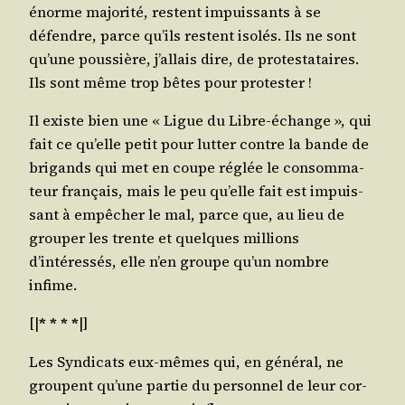
énorme majo­ri­té, res­tent impuis­sants à se
défendre, parce qu’ils res­tent iso­lés. Ils ne sont
qu’une pous­sière, j’allais dire, de pro­tes­ta­taires.
Ils sont même trop bêtes pour protester !
Il existe bien une « Ligue du Libre-échange », qui
fait ce qu’elle petit pour lut­ter contre la bande de
bri­gands qui met en coupe réglée le consom­ma­
teur fran­çais, mais le peu qu’elle fait est impuis­
sant à empê­cher le mal, parce que, au lieu de
grou­per les trente et quelques mil­lions
d’intéressés, elle n’en groupe qu’un nombre
infime.
[|
* * * *
|]
Les Syn­di­cats eux-mêmes qui, en géné­ral, ne
groupent qu’une par­tie du per­son­nel de leur cor­