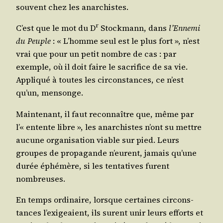
sou­vent chez les anarchistes.
r
C’est que le mot du D
Sto­ck­mann, dans
l’Ennemi
du Peuple
: « L’homme seul est le plus fort », n’est
vrai que pour un petit nombre de cas : par
exemple, où il doit faire le sacri­fice de sa vie.
Appli­qué à toutes les cir­cons­tances, ce n’est
qu’un, mensonge.
Main­te­nant, il faut recon­naître que, même par
l’« entente libre », les anar­chistes n’ont su mettre
aucune orga­ni­sa­tion viable sur pied. Leurs
groupes de pro­pa­gande n’eurent, jamais qu’une
durée éphé­mère, si les ten­ta­tives furent
nombreuses.
En temps ordi­naire, lorsque cer­taines cir­cons­
tances l’exigeaient, ils sur­ent unir leurs efforts et