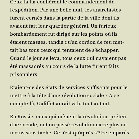
Ceux-la lui confièrent le com­man­de­ment de
l’expédition. Par une belle nuit, les anar­chistes
furent cer­nés dans la par­tie de la ville dont ils
avaient fait leur quar­tier géné­ral. Un furieux
bom­bar­de­ment fut diri­gé sur les points où ils
étaient masses, tan­dis qu’un cor­don de feu met­
tait bas tous ceux qui ten­taient de s’échapper.
Quand le jour se leva, tous ceux qui n’avaient pas
été mas­sa­crés au cours de la lutte furent faits
prisonniers
Étaient-ce des états de ser­vices suf­fi­sants pour le
mettre à la tête d’une révo­lu­tion sociale ? À ce
compte-là, Galif­fet aurait valu tout autant.
En Rus­sie, ceux qui mènent la révo­lu­tion, pré­ten­
due sociale, ont un pas­sé révo­lu­tion­naire plus ou
moins sans tache. Ce n’est qu’après s’être empa­rés