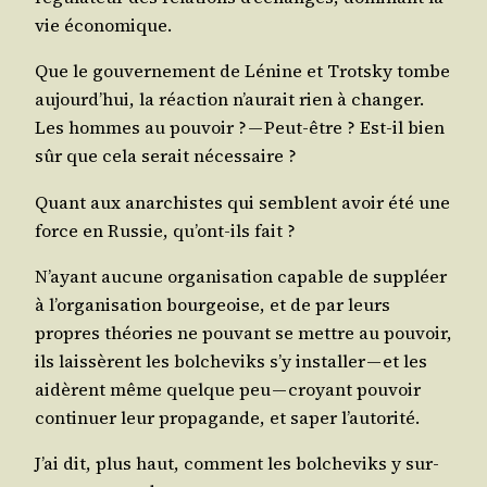
vie économique.
Que le gou­ver­ne­ment de Lénine et Trots­ky tombe
aujourd’hui, la réac­tion n’aurait rien à chan­ger.
Les hommes au pou­voir ? — Peut-être ? Est-il bien
sûr que cela serait nécessaire ?
Quant aux anar­chistes qui semblent avoir été une
force en Rus­sie, qu’ont-ils fait ?
N’ayant aucune orga­ni­sa­tion capable de sup­pléer
à l’organisation bour­geoise, et de par leurs
propres théo­ries ne pou­vant se mettre au pou­voir,
ils lais­sèrent les bol­che­viks s’y ins­tal­ler — et les
aidèrent même quelque peu — croyant pou­voir
conti­nuer leur pro­pa­gande, et saper l’autorité.
J’ai dit, plus haut, com­ment les bol­che­viks y sur­