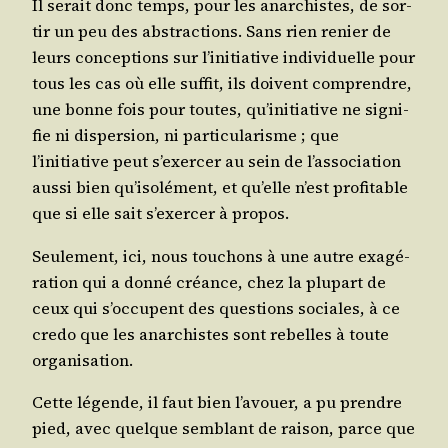
Il serait donc temps, pour les anar­chistes, de sor­
tir un peu des abs­trac­tions. Sans rien renier de
leurs concep­tions sur l’initiative indi­vi­duelle pour
tous les cas où elle suf­fit, ils doivent com­prendre,
une bonne fois pour toutes, qu’initiative ne signi­
fie ni dis­per­sion, ni par­ti­cu­la­risme ; que
l’initiative peut s’exercer au sein de l’association
aus­si bien qu’isolément, et qu’elle n’est pro­fi­table
que si elle sait s’exercer à propos.
Seule­ment, ici, nous tou­chons à une autre exa­gé­
ra­tion qui a don­né créance, chez la plu­part de
ceux qui s’occupent des ques­tions sociales, à ce
cre­do que les anar­chistes sont rebelles à toute
organisation.
Cette légende, il faut bien l’avouer, a pu prendre
pied, avec quelque sem­blant de rai­son, parce que