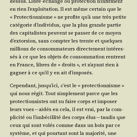
des­sus. Libre-échange ou pro­tec­tion n’infirment
en rien l’exploitation. Il est même cer­tain que le
« Pro­tec­tion­nisme » ne pro­fite qu’à une très petite
caté­go­rie d’individus, que la plus grande par­tie
des capi­ta­listes peuvent se pas­ser de ce moyen
d’extorsion, sans comp­ter les trente et quelques
mil­lions de consom­ma­teurs direc­te­ment inté­res­
sés à ce que les objets de consom­ma­tion rentrent
en France, libres de « droits », et n’ayant rien à
gagner à ce qu’il y en ait d’imposés.
Cepen­dant, jusqu’ici, c’est le « pro­tec­tion­nisme »
qui nous régit. Tout sim­ple­ment parce que les
pro­tec­tion­nistes ont su faire corps et impo­ser
leurs vues — aidés en cela, il est vrai, par la com­
pli­ci­té ou l’imbécillité des corps élus — tan­dis que
ceux qui sont volés comme dans un bois par ce
sys­tème, et qui pour­tant sont la majo­ri­té, une