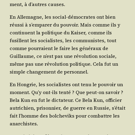
ment, à d’autres causes.
En Alle­magne, les social-démo­crates ont bien
réus­si à s’emparer du pou­voir. Mais comme ils y
conti­nuent la poli­tique du Kai­ser, comme ils
fusillent les socia­listes, les com­mu­nistes, tout
comme pour­raient le faire les géné­raux de
Guillaume, ce n’est pas une révo­lu­tion sociale,
même pas une révo­lu­tion poli­tique. Cela fut un
simple chan­ge­ment de personnel.
En Hon­grie, les socia­listes ont tenu le pou­voir un
moment. Qu’y ont-ils ten­té ? Que peut-on savoir ?
Bela Kun en fut le dic­ta­teur. Ce Bela Kun, offi­cier
autri­chien, pri­son­nier, de guerre en Rus­sie, s’était
fait l’homme des bol­che­viks pour com­battre les
anarchistes.