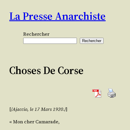
Aller
La Presse Anarchiste
au
contenu
Rechercher
Rechercher
Choses De Corse
[/​
Ajac­cio, le 17 Mars 1920
./​]
«
Mon cher Cama­rade
,