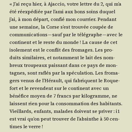
« J’ai reçu hier, à Ajac­cio, votre lettre du 2, qui m’a
été réex­pé­diée par l’ami aux bons soins duquel
j’ai, à mon départ, confié mon cour­rier. Pen­dant
une semaine, la Corse s’est trou­vée cou­pée de
com­mu­ni­ca­tions — sauf par le télé­graphe — avec le
conti­nent et le reste du monde ! La cause de cet
iso­le­ment est le conflit des fro­mages. Les pro­
duits simi­laires, et notam­ment le lait des nom­
breux trou­peaux pais­sant dans ce pays de mon­
tagnes, sont raflés par la spé­cu­la­tion. Les fro­ma­
gers venus de l’Hérault, qui fabriquent le Roque­
fort et le revendent sur le conti­nent avec un
béné­fice moyen de 7 francs par kilo­gramme, ne
laissent rien pour la consom­ma­tion des habi­tants.
Vieillards, enfants, malades doivent se pri­ver : i1
est vrai qu’on peut trou­ver de l’absinthe à 50 cen­
times le verre !