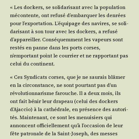
« Les dockers, se soli­da­ri­sant avec la popu­la­tion
mécon­tente, ont refu­sé d’embarquer les den­rées
pour l’exportation. L’équipage des navires, se soli­
da­ri­sant à son tour avec les dockers, a refu­sé
d’appareiller. Consé­quem­ment les vapeurs sont
res­tés en panne dans les ports corses,
n’emportant point le cour­rier et ne rap­por­tant pas
celui du continent.
« Ces Syn­di­cats corses, que je ne sau­rais blâ­mer
en la cir­cons­tance, ne sont pour­tant pas d’un
révo­lu­tion­na­risme farouche. Il a deux mois, ils
ont fait bénir leur dra­peau (celui des dockers
d’Ajaccio) à la cathé­drale, en pré­sence des auto­ri­
tés. Main­te­nant, ce sont les menui­siers qui
annoncent offi­ciel­le­ment qu’à l’occasion de leur
fête patro­nale de la Saint-Joseph, des messes