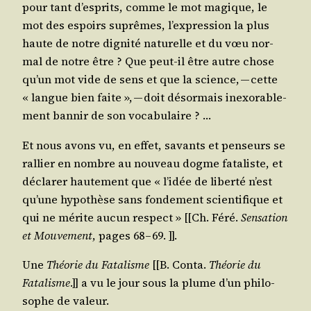
pour tant d’esprits, comme le mot magique, le
mot des espoirs suprêmes, l’expression la plus
haute de notre digni­té natu­relle et du vœu nor­
mal de notre être ? Que peut-il être autre chose
qu’un mot vide de sens et que la science, — cette
« langue bien faite », — doit désor­mais inexo­ra­ble­
ment ban­nir de son vocabulaire ? …
Et nous avons vu, en effet, savants et pen­seurs se
ral­lier en nombre au nou­veau dogme fata­liste, et
décla­rer hau­te­ment que « l’idée de liber­té n’est
qu’une hypo­thèse sans fon­de­ment scien­ti­fique et
qui ne mérite aucun res­pect » [[Ch. Féré.
Sen­sa­tion
et Mou­ve­ment
, pages 68 – 69. ]].
Une
Théo­rie du Fata­lisme
[[B. Conta.
Théo­rie du
Fata­lisme
.]] a vu le jour sous la plume d’un phi­lo­
sophe de valeur.