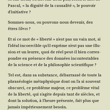
Pas­cal, « la digni­té de la cau­sa­li­té », le pou­voir
d’initiative ?
Sommes-nous, ou pou­vons-nous deve­nir, des
êtres
libres
?
Et si ce mot de « liber­té » n’est pas un vain mot, si
l’idéal incoer­cible qu’il exprime n’est pas une illu­
sion et un leurre, quoi de réel peut-il bien cor­res­
pondre en pré­sence des don­nées incon­tes­tables
de la science et de la phi­lo­so­phie scientifique ?
Tel est, dans sa sub­stance, débar­ras­sé de toute la
phra­séo­lo­gie méta­phy­sique dont on l’a si sou­vent
obs­cur­ci, ce pro­blème majeur, ce pro­blème vital
de la liber­té, qui s’agite depuis tant de siècles, et
dont la solu­tion, à l’heure pré­sente, fait plus que
jamais impé­rieu­se­ment besoin.