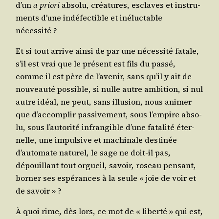
d’un
a prio­ri
abso­lu, créa­tures, esclaves et ins­tru­
ments d’une indé­fec­tible et iné­luc­table
nécessité ?
Et si tout arrive ain­si de par une néces­si­té fatale,
s’il est vrai que le pré­sent est fils du pas­sé,
comme il est père de l’avenir, sans qu’il y ait de
nou­veau­té pos­sible, si nulle autre ambi­tion, si nul
autre idéal, ne peut, sans illu­sion, nous ani­mer
que d’accomplir pas­si­ve­ment, sous l’empire abso­
lu, sous l’autorité infran­gible d’une fata­li­té éter­
nelle, une impul­sive et machi­nale des­ti­née
d’automate natu­rel, le sage ne doit-il pas,
dépouillant tout orgueil, savoir, roseau pen­sant,
bor­ner ses espé­rances à la seule « joie de voir et
de savoir » ?
À quoi rime, dès lors, ce mot de « liber­té » qui est,