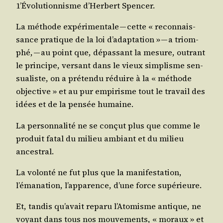
1’Évolutionnisme d’Herbert Spencer.
La méthode expé­ri­men­tale — cette « recon­nais­
sance pra­tique de la loi d’adaptation » — a triom­
phé, — au point que, dépas­sant la mesure, outrant
le prin­cipe, ver­sant dans le vieux sim­plisme sen­
sua­liste, on a pré­ten­du réduire à la « méthode
objec­tive » et au pur empi­risme tout le tra­vail des
idées et de la pen­sée humaine.
La per­son­na­li­té ne se conçut plus que comme le
pro­duit fatal du milieu ambiant et du milieu
ancestral.
La volon­té ne fut plus que la mani­fes­ta­tion,
l’émanation, l’apparence, d’une force supérieure.
Et, tan­dis qu’avait repa­ru l’Atomisme antique, ne
voyant dans tous nos mou­ve­ments, « moraux » et