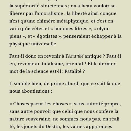
la supé­rio­ri­té stoï­ciennes ; on a beau vou­loir se
libé­rer par l’amoralisme : la liber­té ain­si conçue
n’est qu’une chi­mère méta­phy­sique, et c’est en
vain qu’ascètes et « hommes libres », « olym­
piens », et « égo­tistes », pen­se­raient échap­per à la
phy­sique universelle
Faut-il donc en reve­nir à l’
Anan­ké
antique ? Faut-il
en, reve­nir au fata­lisme, orien­tal ? Et le der­nier
mot de la science est-il : Fatalité ?
Il semble bien, de prime abord, que ce soit là que
nous aboutissions :
« Choses par­mi les choses », sans auto­ri­té propre,
sans autre pou­voir que celui que nous confère la
nature sou­ve­raine, ne sommes-nous pas, en réa­li­
té, les jouets du Des­tin, les vaines appa­rences