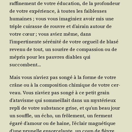
raf­fi­ne­ment de votre édu­ca­tion, de la pro­fon­deur
de votre expé­rience, à toutes les fai­blesses
humaines ; vous vous ima­gi­niez avoir mis une
triple cui­rasse de rouvre et d’airain autour de
votre cœur ; vous aviez même, dans
l’impertinente séré­ni­té de votre orgueil de bla­sé
reve­nu de tout, un sou­rire de com­pas­sion ou de
mépris pour les pauvres diables qui
succombent…
Mais vous n’aviez pas son­gé à la forme de votre
crâne ou à la com­po­si­tion chi­mique de votre cer­
veau. Vous n’aviez pas son­gé à ce petit grain
d’atavisme qui som­meillait dans un mys­té­rieux
repli de votre sub­stance grise, et qu’un beau jour
un souffle, un écho, un frô­le­ment, un ferment
éga­ré d’amour ou de haine, l’éclair magné­tique
d’une pru­nelle ensor­ce­lante, un coup de fièvre,