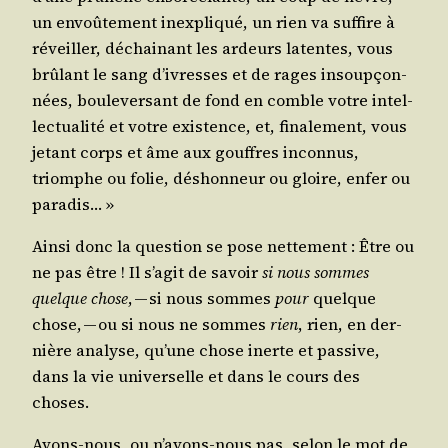
un envoû­te­ment inex­pli­qué, un rien va suf­fire à
réveiller, déchai­nant les ardeurs latentes, vous
brû­lant le sang d’ivresses et de rages insoup­çon­
nées, bou­le­ver­sant de fond en comble votre intel­
lec­tua­li­té et votre exis­tence, et, fina­le­ment, vous
jetant corps et âme aux gouffres incon­nus,
triomphe ou folie, déshon­neur ou gloire, enfer ou
paradis… »
Ain­si donc la ques­tion se pose net­te­ment : Être ou
ne pas être ! Il s’agit de savoir
si nous sommes
quelque chose
, — si nous sommes
pour
quelque
chose, — ou si nous ne sommes
rien
, rien, en der­
nière ana­lyse, qu’une chose inerte et pas­sive,
dans la vie uni­ver­selle et dans le cours des
choses.
Avons-nous, ou n’avons-nous pas, selon le mot de