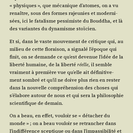
« phy­siques », que méca­nique d’atomes, on a vu
renaître, sous des formes rajeu­nies et moder­ni­
sées, ici le fata­lisme pes­si­miste du Boud­dha, et là
des variantes du dyna­misme stoïcien.
Et si, dans le vaste mou­ve­ment de cri­tique qui, au
milieu de cette flo­rai­son, a signa­lé l’époque qui
finit, on se demande ce qu’est deve­nue l’idée de la
liber­té humaine, de la liber­té
réelle
, il semble
vrai­ment à pre­mière vue qu’elle ait défi­ni­ti­ve­
ment som­bré et qu’il ne doive plus rien en res­ter
dans la nou­velle com­pré­hen­sion des choses qui
s’élabore autour de nous et qui sera la phi­lo­so­phie
scien­ti­fique de demain.
On a beau, en effet, vou­loir se « déta­cher du
monde » ; on a beau vou­loir se retran­cher dans
l’indifférence scep­tique ou dans l’impassibilité et