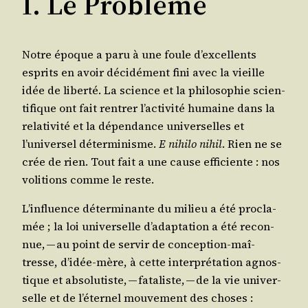
I. Le Problème
Notre époque a paru à une foule d’excellents
esprits en avoir déci­dé­ment fini avec la vieille
idée de liber­té. La science et la phi­lo­so­phie scien­
ti­fique ont fait ren­trer l’activité humaine dans la
rela­ti­vi­té et la dépen­dance uni­ver­selles et
l’universel déter­mi­nisme.
E nihi­lo nihil
. Rien ne se
crée de rien. Tout fait a une cause effi­ciente : nos
voli­tions comme le reste.
L’influence déter­mi­nante du milieu a été pro­cla­
mée ; la loi uni­ver­selle d’adaptation a été recon­
nue, — au point de ser­vir de concep­tion-maî­
tresse, d’idée-mère, à cette inter­pré­ta­tion agnos­
tique et abso­lu­tiste, — fata­liste, — de la vie uni­ver­
selle et de l’éternel mou­ve­ment des choses :