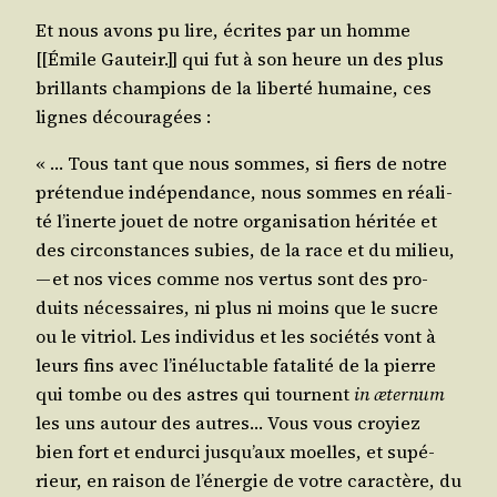
Et nous avons pu lire, écrites par un homme
[[Émile Gau­teir.]] qui fut à son heure un des plus
brillants cham­pions de la liber­té humaine, ces
lignes découragées :
« … Tous tant que nous sommes, si fiers de notre
pré­ten­due indé­pen­dance, nous sommes en réa­li­
té l’inerte jouet de notre orga­ni­sa­tion héri­tée et
des cir­cons­tances subies, de la race et du milieu,
— et nos vices comme nos ver­tus sont des pro­
duits néces­saires, ni plus ni moins que le sucre
ou le vitriol. Les indi­vi­dus et les socié­tés vont à
leurs fins avec l’inéluctable fata­li­té de la pierre
qui tombe ou des astres qui tournent
in æter­num
les uns autour des autres… Vous vous croyiez
bien fort et endur­ci jusqu’aux moelles, et supé­
rieur, en rai­son de l’énergie de votre carac­tère, du