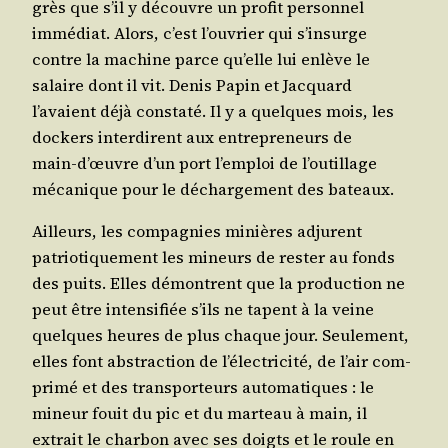
grès que s’il y découvre un pro­fit per­son­nel
immé­diat. Alors, c’est l’ouvrier qui s’insurge
contre la machine parce qu’elle lui enlève le
salaire dont il vit. Denis Papin et Jac­quard
l’avaient déjà consta­té. Il y a quelques mois, les
dockers inter­dirent aux entre­pre­neurs de
main‑d’œuvre d’un port l’emploi de l’outillage
méca­nique pour le déchar­ge­ment des bateaux.
Ailleurs, les com­pa­gnies minières adjurent
patrio­ti­que­ment les mineurs de res­ter au fonds
des puits. Elles démontrent que la pro­duc­tion ne
peut être inten­si­fiée s’ils ne tapent à la veine
quelques heures de plus chaque jour. Seule­ment,
elles font abs­trac­tion de l’électricité, de l’air com­
pri­mé et des trans­por­teurs auto­ma­tiques : le
mineur fouit du pic et du mar­teau à main, il
extrait le char­bon avec ses doigts et le roule en