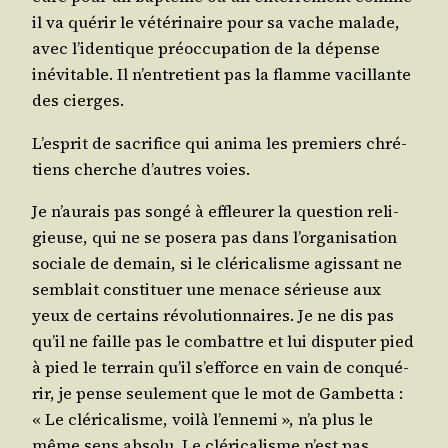
il va qué­rir le vété­ri­naire pour sa vache malade,
avec l’identique pré­oc­cu­pa­tion de la dépense
inévi­table. Il n’entretient pas la flamme vacillante
des cierges.
L’esprit de sacri­fice qui ani­ma les pre­miers chré­
tiens cherche d’autres voies.
Je n’aurais pas son­gé à effleu­rer la ques­tion reli­
gieuse, qui ne se pose­ra pas dans l’organisation
sociale de demain, si le clé­ri­ca­lisme agis­sant ne
sem­blait consti­tuer une menace sérieuse aux
yeux de cer­tains révo­lu­tion­naires. Je ne dis pas
qu’il ne faille pas le com­battre et lui dis­pu­ter pied
à pied le ter­rain qu’il s’efforce en vain de conqué­
rir, je pense seule­ment que le mot de Gam­bet­ta :
« Le clé­ri­ca­lisme, voi­là l’ennemi », n’a plus le
même sens abso­lu. Le clé­ri­ca­lisme n’est pas