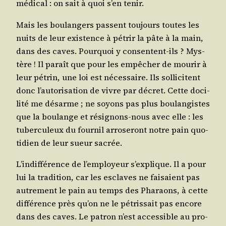
médi­cal : on sait à quoi s’en tenir.
Mais les bou­lan­gers passent tou­jours toutes les
nuits de leur exis­tence à pétrir la pâte à la main,
dans des caves. Pour­quoi y consentent-ils ? Mys­
tère ! Il paraît que pour les empê­cher de mou­rir à
leur pétrin, une loi est néces­saire. Ils sol­li­citent
donc l’autorisation de vivre par décret. Cette doci­
li­té me désarme ; ne soyons pas plus bou­lan­gistes
que la bou­lange et rési­gnons-nous avec elle : les
tuber­cu­leux du four­nil arro­se­ront notre pain quo­
ti­dien de leur sueur sacrée.
L’indifférence de l’employeur s’explique. Il a pour
lui la tra­di­tion, car les esclaves ne fai­saient pas
autre­ment le pain au temps des Pha­raons, à cette
dif­fé­rence près qu’on ne le pétris­sait pas encore
dans des caves. Le patron n’est acces­sible au pro­