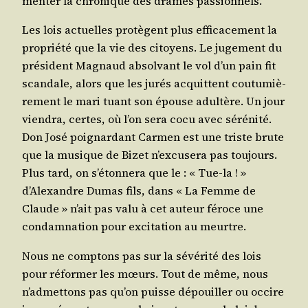
men­ter la chro­nique des drames passionnels.
Les lois actuelles pro­tègent plus effi­ca­ce­ment la
pro­prié­té que la vie des citoyens. Le juge­ment du
pré­sident Magnaud absol­vant le vol d’un pain fit
scan­dale, alors que les jurés acquittent cou­tu­miè­
re­ment le mari tuant son épouse adul­tère. Un jour
vien­dra, certes, où l’on sera cocu avec séré­ni­té.
Don José poi­gnar­dant Car­men est une triste brute
que la musique de Bizet n’excusera pas tou­jours.
Plus tard, on s’étonnera que le : « Tue-la ! »
d’Alexandre Dumas fils, dans « La Femme de
Claude » n’ait pas valu à cet auteur féroce une
condam­na­tion pour exci­ta­tion au meurtre.
Nous ne comp­tons pas sur la sévé­ri­té des lois
pour réfor­mer les mœurs. Tout de même, nous
n’admettons pas qu’on puisse dépouiller ou occire