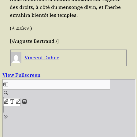
des droits, à côté du men­songe divin, et l’herbe
enva­hi­ra bien­tôt les temples.
(
À suivre
.)
[/​Auguste
Ber­trand
./​]
Vincent Dubuc
View Fullscreen