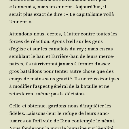
« l’ennemi », mais un enne­mi. Aujourd’hui, il
serait plus exact de dire : « Le capi­ta­lisme voi­là
l’ennemi ».
Atten­dons-nous, certes, à lut­ter contre toutes les
forces de réac­tion. Ayons l’œil sur les gens
d’église et sur les came­lots du roy ; mais en ras­
sem­blant le ban et l’arrière-ban de leurs mer­ce­
naires, ils n’arriveront jamais à for­mer d’assez
gros bataillons pour ten­ter autre chose que des
coups de mains sans gra­vi­té. Ils ne réus­si­ront pas
à modi­fier l’aspect géné­ral de la bataille et ne
retar­de­ront même pas la décision.
Celle-ci obte­nue, gar­dons-nous d’inquiéter les
fidèles. Lais­sons-leur le refuge de leurs sanc­
tuaires où l’œil vide de Dieu contemple le néant.
Nous fon­de­rons la morale humaine sur l’égalité