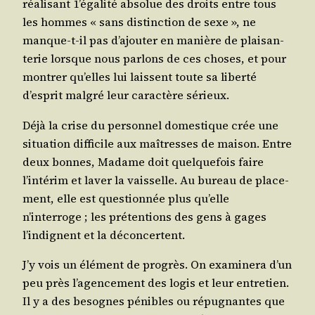
réa­li­sant 1’égalité abso­lue des droits entre tous
les hommes « sans dis­tinc­tion de sexe », ne
manque-t-il pas d’ajouter en manière de plai­san­
te­rie lorsque nous par­lons de ces choses, et pour
mon­trer qu’elles lui laissent toute sa liber­té
d’esprit mal­gré leur carac­tère sérieux.
Déjà la crise du per­son­nel domes­tique crée une
situa­tion dif­fi­cile aux maî­tresses de mai­son. Entre
deux bonnes, Madame doit quel­que­fois faire
l’intérim et laver la vais­selle. Au bureau de pla­ce­
ment, elle est ques­tion­née plus qu’elle
n’interroge ; les pré­ten­tions des gens à gages
l’indignent et la déconcertent.
J’y vois un élé­ment de pro­grès. On exa­mi­ne­ra d’un
peu près l’agencement des logis et leur entre­tien.
Il y a des besognes pénibles ou répu­gnantes que