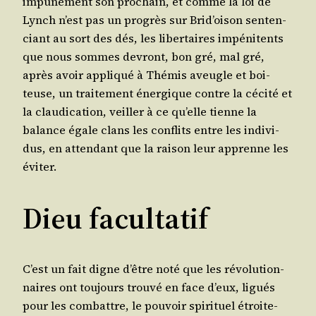
impu­né­ment son pro­chain, et comme la loi de
Lynch n’est pas un pro­grès sur Brid’oison sen­ten­
ciant au sort des dés, les liber­taires impé­ni­tents
que nous sommes devront, bon gré, mal gré,
après avoir appli­qué à Thé­mis aveugle et boi­
teuse, un trai­te­ment éner­gique contre la céci­té et
la clau­di­ca­tion, veiller à ce qu’elle tienne la
balance égale clans les conflits entre les indi­vi­
dus, en atten­dant que la rai­son leur apprenne les
éviter.
Dieu facultatif
C’est un fait digne d’être noté que les révo­lu­tion­
naires ont tou­jours trou­vé en face d’eux, ligués
pour les com­battre, le pou­voir spi­ri­tuel étroi­te­