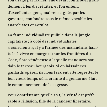
son usage par­ti­cu­lier, elle devait contri­buer gran­
de­ment à les dis­cré­di­ter, et l’on entend
d’excellentes gens, mal ren­sei­gnés par les
gazettes, confondre sous le même vocable les
anar­chistes et Lorulot.
La faune indi­vi­dua­liste pul­lule dans la jungle
capi­ta­liste ; à côté des indi­vi­dua­listes
« conscients », il y a l’armée des malan­drins habi­
tués à vivre en marge ou sur les fron­tières du
Code, flore véné­neuse à laquelle man­que­ra sou­
dain le ter­reau bour­geois. Si on lais­sait ces
gaillards opé­rer, ils nous feraient vite regret­ter le
bon vieux temps où la crainte du gen­darme était
le com­men­ce­ment de la sagesse.
Pour contris­tante qu’elle soit, la véri­té est pré­fé­
rable à l’illusion, fille de la can­deur liber­taire.