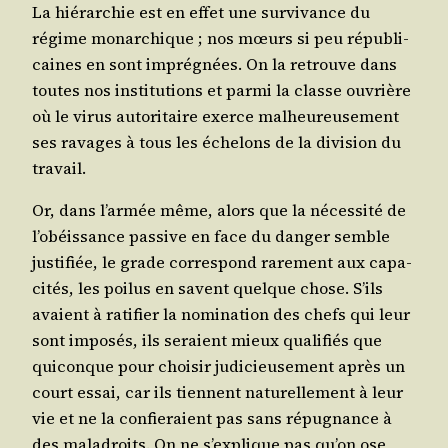
La hié­rar­chie est en effet une sur­vi­vance du
régime monar­chique ; nos mœurs si peu répu­bli­
caines en sont impré­gnées. On la retrouve dans
toutes nos ins­ti­tu­tions et par­mi la classe ouvrière
où le virus auto­ri­taire exerce mal­heu­reu­se­ment
ses ravages à tous les éche­lons de la divi­sion du
travail.
Or, dans l’armée même, alors que la néces­si­té de
l’obéissance pas­sive en face du dan­ger semble
jus­ti­fiée, le grade cor­res­pond rare­ment aux capa­
ci­tés, les poi­lus en savent quelque chose. S’ils
avaient à rati­fier la nomi­na­tion des chefs qui leur
sont impo­sés, ils seraient mieux qua­li­fiés que
qui­conque pour choi­sir judi­cieu­se­ment après un
court essai, car ils tiennent natu­rel­le­ment à leur
vie et ne la confie­raient pas sans répu­gnance à
des mal­adroits. On ne s’explique pas qu’on ose