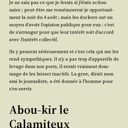
Je ne sais pas ce que je ferais si j’étais action­
naire ; peut-être me remé­mo­re­rai-je oppor­tu­né­
ment la nuit du 4 août ; mais les dockers ont un
moyen d’avoir l’opinion publique pour eux : c’est
de s’arranger pour que leur inté­rêt soit d’accord
avec l’intérêt collectif.
Ils y pensent sérieu­se­ment et c’est cela qui me les
rend sym­pa­thiques. Il n’y a pas trop d’appareils de
levage dans nos ports, il serait vrai­ment dom­
mage de les lais­ser inac­tifs. La grue, dirait mon
ami le jour­na­liste, a été don­née à l’homme pour
s’en servir.
Abou-kir le
Calamiteux