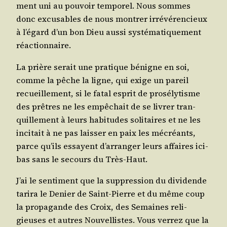
ment uni au pou­voir tem­po­rel. Nous sommes
donc excu­sables de nous mon­trer irré­vé­ren­cieux
à l’égard d’un bon Dieu aus­si sys­té­ma­ti­que­ment
réactionnaire.
La prière serait une pra­tique bénigne en soi,
comme la pêche la ligne, qui exige un pareil
recueille­ment, si le fatal esprit de pro­sé­ly­tisme
des prêtres ne les empê­chait de se livrer tran­
quille­ment à leurs habi­tudes soli­taires et ne les
inci­tait à ne pas lais­ser en paix les mécréants,
parce qu’ils essayent d’arranger leurs affaires ici-
bas sans le secours du Très-Haut.
J’ai le sen­ti­ment que la sup­pres­sion du divi­dende
tari­ra le Denier de Saint-Pierre et du même coup
la pro­pa­gande des Croix, des Semaines reli­
gieuses et autres Nou­vel­listes. Vous ver­rez que la