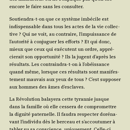
encore le faire sans les consulter.
Sou­tien­dra-t-on que ce sys­tème imbé­cile est
indis­pen­sable dans tous les actes de la vie col­lec­
tive ? Qui ne voit, au contraire, l’impuissance de
l’autorité à conju­guer les efforts ? Et qui donc,
mieux que ceux qui exé­cutent un ordre, appré­
cie­rait son oppor­tu­ni­té ? Ils la jugent d’après les
résul­tats. Les contrain­dra-t-on à l’obéissance
quand même, lorsque ces résul­tats sont mani­fes­
te­ment mau­vais aux yeux de tous ? C’est sup­po­ser
aux hommes des âmes d’esclaves.
La Révo­lu­tion balaye­ra cette tyran­nie jusque
dans la famille où elle ces­se­ra de com­pro­mettre
la digni­té pater­nelle. Il fau­dra res­pec­ter doré­na­
vant l’individu dès le ber­ceau et s’accoutumer à
tabler su sa conscience, uni­que­ment. Celle-ci