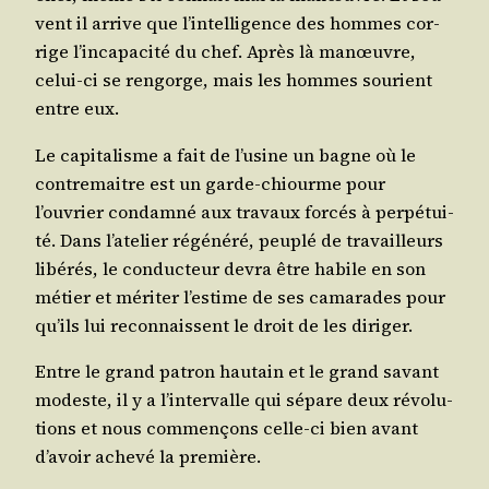
vent il arrive que l’intelligence des hommes cor­
rige l’incapacité du chef. Après là manœuvre,
celui-ci se ren­gorge, mais les hommes sou­rient
entre eux.
Le capi­ta­lisme a fait de l’usine un bagne où le
contre­maitre est un garde-chiourme pour
l’ouvrier condam­né aux tra­vaux for­cés à per­pé­tui­
té. Dans l’atelier régé­né­ré, peu­plé de tra­vailleurs
libé­rés, le conduc­teur devra être habile en son
métier et méri­ter l’estime de ses cama­rades pour
qu’ils lui recon­naissent le droit de les diriger.
Entre le grand patron hau­tain et le grand savant
modeste, il y a l’intervalle qui sépare deux révo­lu­
tions et nous com­men­çons celle-ci bien avant
d’avoir ache­vé la première.