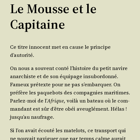
Le Mousse et le
Capitaine
Ce titre inno­cent met en cause le prin­cipe
d’autorité.
On nous a sou­vent conté l’histoire du petit navire
anar­chiste et de son équi­page insu­bor­don­né.
Fameux pré­texte pour ne pas s’embarquer. On
pré­fère les paque­bots des com­pa­gnies mari­times.
Par­lez-moi de l’
Afrique
, voi­là un bateau où le com­
man­dant est sûr d’être obéi aveu­glé­ment. Hélas !
jusqu’au naufrage.
Si l’on avait écou­té les mate­lots, ce trans­port qui
ne pou­vait navi­guer que par temps calme aurait