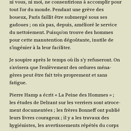
ni vous, ni moi, ne consen­ti­rions à accom­plir pour
tout l’or du monde. Pen­dant une grève des
boueux, Paris faillit être sub­mer­gé sous ses
gadoues ; on n’a pas, depuis, amé­lio­ré le ser­vice
du net­toie­ment. Puisqu’on trouve des hommes
pour cette manu­ten­tion dégoû­tante, inutile de
s’ingénier à la leur faciliter.
Je sou­pire après le temps où ils s’y refu­se­ront. On
s’avisera que l’enlèvement des ordures ména­
gères peut être fait très pro­pre­ment et sans
fatigue.
Pierre Hamp a écrit « La Peine des Hommes » ;
les études de Del­zant sur les ver­riers sont atro­ce­
ment docu­men­tées ; les frères Bon­neff ont publié
leurs livres cou­ra­geux ; il y a les tra­vaux des
hygié­nistes, les aver­tis­se­ments répé­tés du corps