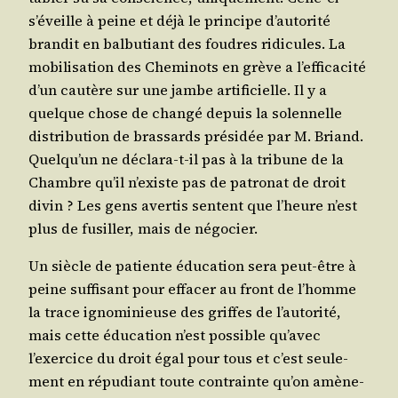
s’éveille à peine et déjà le prin­cipe d’autorité
bran­dit en bal­bu­tiant des foudres ridi­cules. La
mobi­li­sa­tion des Che­mi­nots en grève a l’efficacité
d’un cau­tère sur une jambe arti­fi­cielle. Il y a
quelque chose de chan­gé depuis la solen­nelle
dis­tri­bu­tion de bras­sards pré­si­dée par M. Briand.
Quelqu’un ne décla­ra-t-il pas à la tri­bune de la
Chambre qu’il n’existe pas de patro­nat de droit
divin ? Les gens aver­tis sentent que l’heure n’est
plus de fusiller, mais de négocier.
Un siècle de patiente édu­ca­tion sera peut-être à
peine suf­fi­sant pour effa­cer au front de l’homme
la trace igno­mi­nieuse des griffes de l’autorité,
mais cette édu­ca­tion n’est pos­sible qu’avec
l’exercice du droit égal pour tous et c’est seule­
ment en répu­diant toute contrainte qu’on amè­ne­