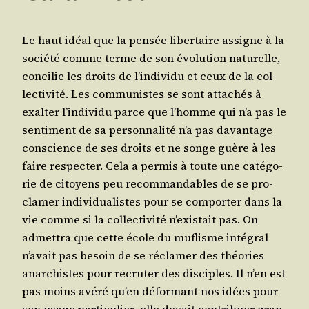
Le haut idéal que la pen­sée liber­taire assigne à la
socié­té comme terme de son évo­lu­tion natu­relle,
conci­lie les droits de l’individu et ceux de la col­
lec­ti­vi­té. Les com­mu­nistes se sont atta­chés à
exal­ter l’individu parce que l’homme qui n’a pas le
sen­ti­ment de sa per­son­na­li­té n’a pas davan­tage
conscience de ses droits et ne songe guère à les
faire res­pec­ter. Cela a per­mis à toute une caté­go­
rie de citoyens peu recom­man­dables de se pro­
cla­mer indi­vi­dua­listes pour se com­por­ter dans la
vie comme si la col­lec­ti­vi­té n’existait pas. On
admet­tra que cette école du muflisme inté­gral
n’avait pas besoin de se récla­mer des théo­ries
anar­chistes pour recru­ter des dis­ciples. Il n’en est
pas moins avé­ré qu’en défor­mant nos idées pour