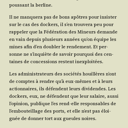
pous­sant la berline.
Il ne man­que­ra pas de bons apôtres pour insis­ter
sur le cas des dockers, il s’en trou­ve­ra peu pour
rap­pe­ler que la Fédé­ra­tion des Mineurs demande
en vain depuis plu­sieurs années qu’on équipe les
mines afin d’en dou­bler le ren­de­ment. Et per­
sonne ne s’inquiète de savoir pour­quoi des cen­
taines de conces­sions res­tent inexploitées.
Les admi­nis­tra­teurs des socié­tés houillères n’ont
de comptes à rendre qu’à eux-mêmes et à leurs
action­naires, ils défendent leurs divi­dendes. Les
dockers, eux, ne défendent que leur salaire, aus­si
l’opinion, publique l’es rend-elle res­pon­sables de
l’embouteillage des ports, et elle n’est pas éloi­
gnée de don­ner tort aux gueules noires.