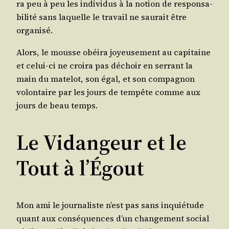
ra peu à peu les indi­vi­dus à la notion de res­pon­sa­
bi­li­té sans laquelle le tra­vail ne sau­rait être
organisé.
Alors, le mousse obéi­ra joyeu­se­ment au capi­taine
et celui-ci ne croi­ra pas déchoir en ser­rant la
main du mate­lot, son égal, et son com­pa­gnon
volon­taire par les jours de tem­pête comme aux
jours de beau temps.
Le Vidangeur et le
Tout à l’Égout
Mon ami le jour­na­liste n’est pas sans inquié­tude
quant aux consé­quences d’un chan­ge­ment social