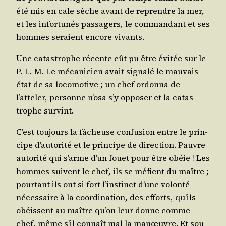
été mis en cale sèche avant de reprendre la mer,
et les infor­tu­nés pas­sa­gers, le com­man­dant et ses
hommes seraient encore vivants.
Une catas­trophe récente eût pu être évi­tée sur le
P.-L.-M. Le méca­ni­cien avait signa­lé le mau­vais
état de sa loco­mo­tive ; un chef ordon­na de
l’atteler, per­sonne n’osa s’y oppo­ser et la catas­
trophe survint.
C’est tou­jours la fâcheuse confu­sion entre le prin­
cipe d’autorité et le prin­cipe de direc­tion. Pauvre
auto­ri­té qui s’arme d’un fouet pour être obéie ! Les
hommes suivent le chef, ils se méfient du maître ;
pour­tant ils ont si fort l’instinct d’une volon­té
néces­saire à la coor­di­na­tion, des efforts, qu’ils
obéissent au maître qu’on leur donne comme
chef, même s’il connaît mal la manœuvre. Et sou­