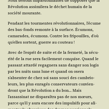
Nous serions impar­don­nables de sup­po­ser que la
Révo­lu­tion assi­mi­le­ra le déchet humain de la
socié­té mourante.
Pen­dant les tour­mentes révo­lu­tion­naires, l’écume
des bas-fonds remonte à la sur­face. Écu­mons,
cama­rades, écu­mons. Contre les fri­pouilles, d’où
qu’elles sortent, guerre au couteau !
Avec de l’esprit de suite et de la fer­me­té, la sécu­
ri­té de la rue sera faci­le­ment conquise. Quand le
pas­sant attar­dé rega­gne­ra sans dan­ger son logis
par les nuits sans lune et quand on ose­ra
s’absenter de chez soi sans sou­ci des cam­brio­
leurs, les plus enra­gés conser­va­teurs convien­
dront que la Révo­lu­tion a du bon… Mais
l’assassinat ne dis­pa­raî­tra pas de nos mœurs,
parce qu’il y aura encore des impul­sifs pour ali­