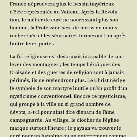
France n’éprouvera plus le besoin impé­rieux
d’être repré­sen­tée au Vati­can. Après la Révo­lu­
tion, le métier de curé ne nour­ris­sant plus son
homme, la Pro­fes­sion sera de moins en moins
recher­chée et les sémi­naires fer­me­ront l’un après
l’autre leurs portes.
La foi reli­gieuse est désor­mais inca­pable de sou­
le­ver des mon­tagnes ; les temps héroïques des
Croi­sade et des guerres de reli­gion sont à jamais
péri­més, ils ne revien­dront plus. Le Christ n’érige
le sym­bole de son mar­tyre inutile qu’au pro­fit d’un
mys­ti­cisme conven­tion­nel. Encore ce mys­ti­cisme,
qui groupe à la ville un si grand nombre de
dévots, a‑t-il pour ain­si dire dis­pa­ru de l’âme
cam­pa­gnarde. Au vil­lage, le clo­cher de l’église
marque sur­tout l’heure ; le pay­san va trou­ver le
curé pour un bap­tême ou un enter­re­ment comme