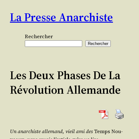
Aller
La Presse Anarchiste
au
contenu
Rechercher
Rechercher
Les Deux Phases De La
Révolution Allemande
Un anar­chiste alle­mand, vieil ami des
Temps Nou­