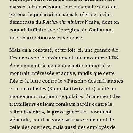
masses a bien recon­nu leur enne­mi le plus dan­
ge­reux, lequel avait eu sous le régime social-
démo­crate du
Reichs­wehr­mi­nis­ter
Noske, dont on
connaît l’affinité avec le régime de Guillaume,
une résur­rec­tion assez sérieuse.
Mais on a consta­té, cette fois-ci, une grande dif­
fé­rence avec les évé­ne­ments de novembre 1918.
À ce moment-là, seule une petite mino­ri­té se
mon­trait inté­res­sée et active, tan­dis que cette
fois-ci la lutte contre le « Putsch » des mili­ta­ristes
et monar­chistes (Kapp, Lutt­witz, etc.), a été un
mou­ve­ment vrai­ment popu­laire. L’armement des
tra­vailleurs et leurs com­bats har­dis contre le
« Reichs­wehr », la grève géné­rale — vrai­ment
géné­rale, car il ne s’agissait pas seule­ment de
celle des ouvriers, mais aus­si des employés de