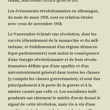
veaux,
nous envoie l’article qu’on va lire.
Les évé­ne­ments révo­lu­tion­naires en Alle­magne,
du mois de mars 1920, sont en rela­tion étroite
avec ceux de novembre 1918.
Le 9 novembre écla­tait une révo­lu­tion, dont les
suc­cès (ébran­le­ment de la monar­chie et du mili­
ta­risme, et éta­blis­se­ment d’un régime démo­cra­
tique par­le­men­taire) sont moins la consé­quence
d’une éner­gie révo­lu­tion­naire et de buts révo­lu­
tion­naires défi­nis que d’une apa­thie et d’un
mécon­ten­te­ment géné­ral dans toutes les classes
(y com­pris les classes gou­ver­nantes), et sont dus
prin­ci­pa­le­ment à la perte de la guerre et à la
misère cau­sée par celle-ci. Les socia­listes indé­
pen­dants ont sûre­ment le mérite d’avoir don­né le
signal de cette révo­lu­tion, mais vis-à-vis d’une