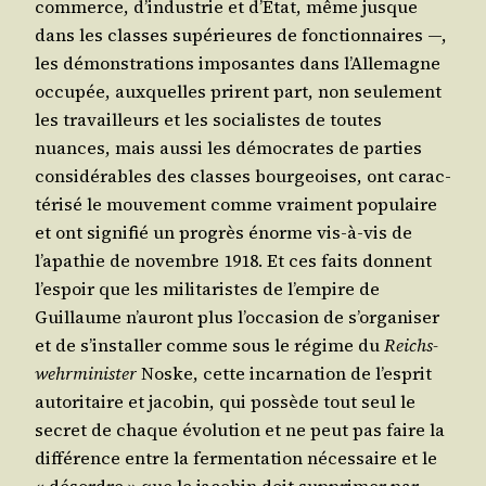
com­merce, d’industrie et d’État, même jusque
dans les classes supé­rieures de fonc­tion­naires —,
les démons­tra­tions impo­santes dans l’Allemagne
occu­pée, aux­quelles prirent part, non seule­ment
les tra­vailleurs et les socia­listes de toutes
nuances, mais aus­si les démo­crates de par­ties
consi­dé­rables des classes bour­geoises, ont carac­
té­ri­sé le mou­ve­ment comme vrai­ment popu­laire
et ont signi­fié un pro­grès énorme vis-à-vis de
l’apathie de novembre 1918. Et ces faits donnent
l’espoir que les mili­ta­ristes de l’empire de
Guillaume n’auront plus l’occasion de s’organiser
et de s’installer comme sous le régime du
Reichs­
wehr­mi­nis­ter
Noske, cette incar­na­tion de l’esprit
auto­ri­taire et jaco­bin, qui pos­sède tout seul le
secret de chaque évo­lu­tion et ne peut pas faire la
dif­fé­rence entre la fer­men­ta­tion néces­saire et le