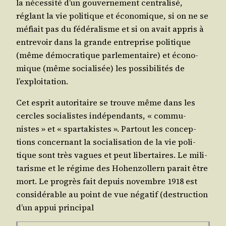
la néces­si­té d’un gou­ver­ne­ment cen­tra­li­sé,
réglant la vie poli­tique et éco­no­mique, si on ne se
méfiait pas du fédé­ra­lisme et si on avait appris à
entre­voir dans la grande entre­prise poli­tique
(même démo­cra­tique par­le­men­taire) et éco­no­
mique (même socia­li­sée) les pos­si­bi­li­tés de
l’exploitation.
Cet esprit auto­ri­taire se trouve même dans les
cercles socia­listes indé­pen­dants, « com­mu­
nistes » et « spar­ta­kistes ». Par­tout les concep­
tions concer­nant la socia­li­sa­tion de la vie poli­
tique sont très vagues et peut liber­taires. Le mili­
ta­risme et le régime des Hohen­zol­lern parait être
mort. Le pro­grès fait depuis novembre 1918 est
consi­dé­rable au point de vue néga­tif (des­truc­tion
d’un appui principal