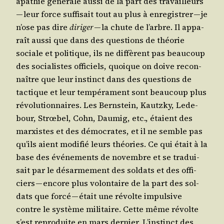
apa­thie géné­rale aus­si de la part des tra­vailleurs
— leur force suf­fi­sait tout au plus à enre­gis­trer — je
n’ose pas dire
diri­ger
— la chute de l’arbre. Il appa­
raît aus­si que dans des ques­tions de théo­rie
sociale et poli­tique, ils ne dif­fèrent pas beau­coup
des socia­listes offi­ciels, quoique on doive recon­
naître que leur ins­tinct dans des ques­tions de
tac­tique et leur tem­pé­ra­ment sont beau­coup plus
révo­lu­tion­naires. Les Bern­stein, Kautz­ky, Lede­
bour, Strœ­bel, Cohn, Dau­mig, etc., étaient des
mar­xistes et des démo­crates, et il ne semble pas
qu’ils aient modi­fié leurs théo­ries. Ce qui était à la
base des évé­ne­ments de novembre et se tra­dui­
sait par le désar­me­ment des sol­dats et des offi­
ciers — encore plus volon­taire de la part des sol­
dats que for­cé — était une révolte impul­sive
contre le sys­tème mili­taire. Cette même révolte
s’est repro­duite en mars der­nier. L’instinct des