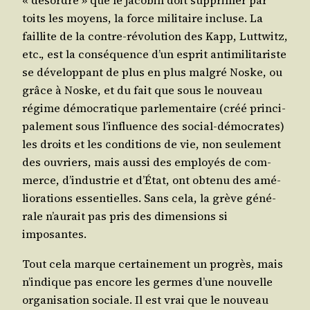
« désordre » que le jaco­bin doit sup­pri­mer par
toits les moyens, la force mili­taire incluse. La
faillite de la contre-révo­lu­tion des Kapp, Lutt­witz,
etc., est la consé­quence d’un esprit anti­mi­li­ta­riste
se déve­lop­pant de plus en plus mal­gré Noske, ou
grâce à Noske, et du fait que sous le nou­veau
régime démo­cra­tique par­le­men­taire (créé prin­ci­
pa­le­ment sous l’influence des social-démo­crates)
les droits et les condi­tions de vie, non seule­ment
des ouvriers, mais aus­si des employés de com­
merce, d’industrie et d’État, ont obte­nu des amé­
lio­ra­tions essen­tielles. Sans cela, la grève géné­
rale n’aurait pas pris des dimen­sions si
imposantes.
Tout cela marque cer­tai­ne­ment un pro­grès, mais
n’indique pas encore les germes d’une nou­velle
orga­ni­sa­tion sociale. Il est vrai que le nou­veau