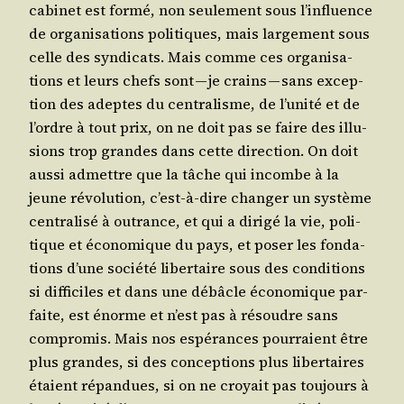
cabi­net est for­mé, non seule­ment sous l’influence
de orga­ni­sa­tions poli­tiques, mais lar­ge­ment sous
celle des syn­di­cats. Mais comme ces orga­ni­sa­
tions et leurs chefs sont — je crains — sans excep­
tion des adeptes du cen­tra­lisme, de l’unité et de
l’ordre à tout prix, on ne doit pas se faire des illu­
sions trop grandes dans cette direc­tion. On doit
aus­si admettre que la tâche qui incombe à la
jeune révo­lu­tion, c’est-à-dire chan­ger un sys­tème
cen­tra­li­sé à outrance, et qui a diri­gé la vie, poli­
tique et éco­no­mique du pays, et poser les fon­da­
tions d’une socié­té liber­taire sous des condi­tions
si dif­fi­ciles et dans une débâcle éco­no­mique par­
faite, est énorme et n’est pas à résoudre sans
com­pro­mis. Mais nos espé­rances pour­raient être
plus grandes, si des concep­tions plus liber­taires
étaient répan­dues, si on ne croyait pas tou­jours à