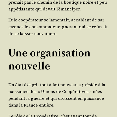
pre­nait pas le che­min de la bou­tique noire et peu
appé­tis­sante qui devait l’émanciper.
Et le coopé­ra­teur se lamen­tait, acca­blant de sar­
casmes le consom­ma­teur igno­rant qui se refu­sait
de se lais­ser convaincre.
Une organisation
nouvelle
Un état d’esprit tout à fait nou­veau a pré­si­dé à la
nais­sance des « Unions de Coopé­ra­tives » nées
pen­dant la guerre et qui croissent en puis­sance
dans la France entière.
Le rôle de la Coopé­ra­tive, c’est avant tout de