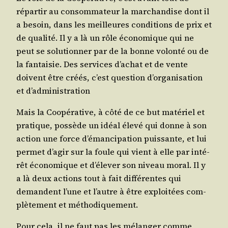
répar­tir au consom­ma­teur la mar­chan­dise dont il
a besoin, dans les meilleures condi­tions de prix et
de qua­li­té. Il y a là un rôle éco­no­mique qui ne
peut se solu­tion­ner par de la bonne volon­té ou de
la fan­tai­sie. Des ser­vices d’achat et de vente
doivent être créés, c’est ques­tion d’organisation
et d’administration
Mais la Coopé­ra­tive, à côté de ce but maté­riel et
pra­tique, pos­sède un idéal éle­vé qui donne à son
action une force d’émancipation puis­sante, et lui
per­met d’agir sur la foule qui vient à elle par inté­
rêt éco­no­mique et d’élever son niveau moral. Il y
a là deux actions tout à fait dif­fé­rentes qui
demandent l’une et l’autre à être exploi­tées com­
plè­te­ment et méthodiquement.
Pour cela, il ne faut pas les mélan­ger comme