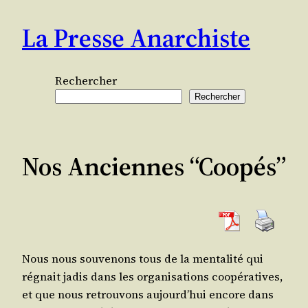
Aller
La Presse Anarchiste
au
contenu
Rechercher
Rechercher
Nos Anciennes “Coopés”
Nous nous sou­ve­nons tous de la men­ta­li­té qui
régnait jadis dans les orga­ni­sa­tions coopé­ra­tives,
et que nous retrou­vons aujourd’hui encore dans