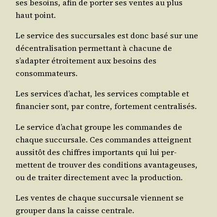
ses besoins, afin de por­ter ses ventes au plus
haut point.
Le ser­vice des suc­cur­sales est donc basé sur une
décen­tra­li­sa­tion per­met­tant à cha­cune de
s’adapter étroi­te­ment aux besoins des
consommateurs.
Les ser­vices d’achat, les ser­vices comp­table et
finan­cier sont, par contre, for­te­ment centralisés.
Le ser­vice d’achat groupe les com­mandes de
chaque suc­cur­sale. Ces com­mandes atteignent
aus­si­tôt des chiffres impor­tants qui lui per­
mettent de trou­ver des condi­tions avan­ta­geuses,
ou de trai­ter direc­te­ment avec la production.
Les ventes de chaque suc­cur­sale viennent se
grou­per dans la caisse centrale.