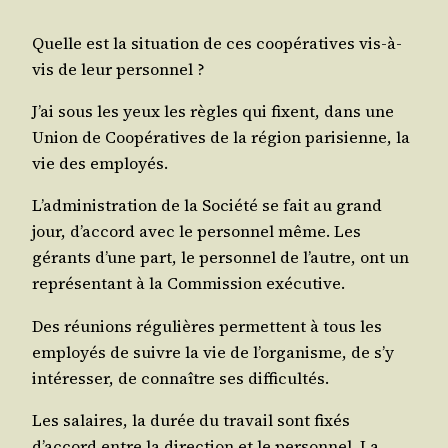
Quelle est la situa­tion de ces coopé­ra­tives vis-à-
vis de leur personnel ?
J’ai sous les yeux les règles qui fixent, dans une
Union de Coopé­ra­tives de la région pari­sienne, la
vie des employés.
L’administration de la Socié­té se fait au grand
jour, d’accord avec le per­son­nel même. Les
gérants d’une part, le per­son­nel de l’autre, ont un
repré­sen­tant à la Com­mis­sion exécutive.
Des réunions régu­lières per­mettent à tous les
employés de suivre la vie de l’organisme, de s’y
inté­res­ser, de connaître ses difficultés.
Les salaires, la durée du tra­vail sont fixés
d’accord entre la direc­tion et le per­son­nel. La