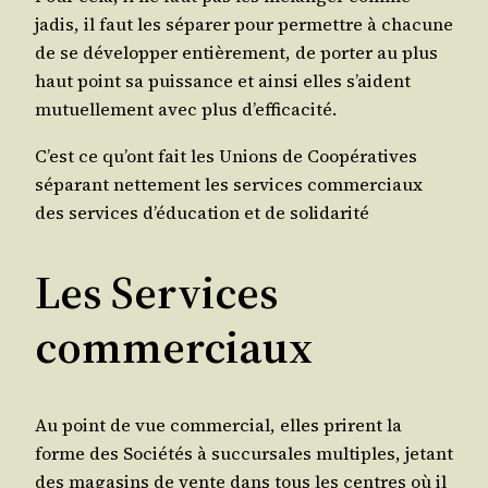
jadis, il faut les sépa­rer pour per­mettre à cha­cune
de se déve­lop­per entiè­re­ment, de por­ter au plus
haut point sa puis­sance et ain­si elles s’aident
mutuel­le­ment avec plus d’efficacité.
C’est ce qu’ont fait les Unions de Coopé­ra­tives
sépa­rant net­te­ment les ser­vices com­mer­ciaux
des ser­vices d’éducation et de solidarité
Les Services
commerciaux
Au point de vue com­mer­cial, elles prirent la
forme des Socié­tés à suc­cur­sales mul­tiples, jetant
des maga­sins de vente dans tous les centres où il