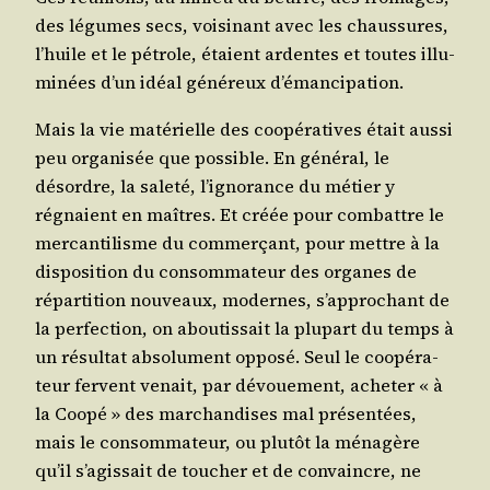
des légumes secs, voi­si­nant avec les chaus­sures,
l’huile et le pétrole, étaient ardentes et toutes illu­
mi­nées d’un idéal géné­reux d’émancipation.
Mais la vie maté­rielle des coopé­ra­tives était aus­si
peu orga­ni­sée que pos­sible. En géné­ral, le
désordre, la sale­té, l’ignorance du métier y
régnaient en maîtres. Et créée pour com­battre le
mer­can­ti­lisme du com­mer­çant, pour mettre à la
dis­po­si­tion du consom­ma­teur des organes de
répar­ti­tion nou­veaux, modernes, s’approchant de
la per­fec­tion, on abou­tis­sait la plu­part du temps à
un résul­tat abso­lu­ment oppo­sé. Seul le coopé­ra­
teur fervent venait, par dévoue­ment, ache­ter « à
la Coopé » des mar­chan­dises mal pré­sen­tées,
mais le consom­ma­teur, ou plu­tôt la ména­gère
qu’il s’agissait de tou­cher et de convaincre, ne