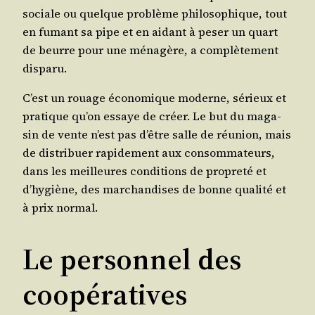
sociale ou quelque pro­blème phi­lo­so­phique, tout
en fumant sa pipe et en aidant à peser un quart
de beurre pour une ména­gère, a com­plè­te­ment
disparu.
C’est un rouage éco­no­mique moderne, sérieux et
pra­tique qu’on essaye de créer. Le but du maga­
sin de vente n’est pas d’être salle de réunion, mais
de dis­tri­buer rapi­de­ment aux consom­ma­teurs,
dans les meilleures condi­tions de pro­pre­té et
d’hygiène, des mar­chan­dises de bonne qua­li­té et
à prix normal.
Le personnel des
coopératives