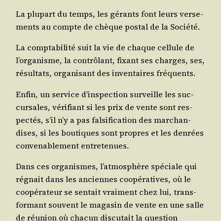
La plu­part du temps, les gérants font leurs ver­se­
ments au compte de chèque pos­tal de la Société.
La comp­ta­bi­li­té suit la vie de chaque cel­lule de
l’organisme, la contrô­lant, fixant ses charges, ses,
résul­tats, orga­ni­sant des inven­taires fréquents.
Enfin, un ser­vice d’inspection sur­veille les suc­
cur­sales, véri­fiant si les prix de vente sont res­
pec­tés, s’il n’y a pas fal­si­fi­ca­tion des mar­chan­
dises, si les bou­tiques sont propres et les den­rées
conve­na­ble­ment entretenues.
Dans ces orga­nismes, l’atmosphère spé­ciale qui
régnait dans les anciennes coopé­ra­tives, où le
coopé­ra­teur se sen­tait vrai­ment chez lui, trans­
for­mant sou­vent le maga­sin de vente en une salle
de réunion où cha­cun dis­cu­tait la ques­tion