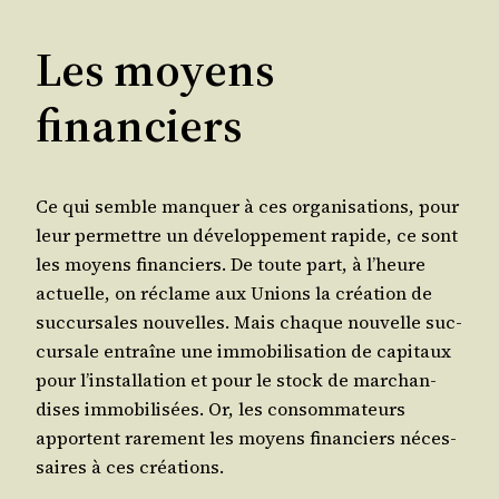
Les moyens
financiers
Ce qui semble man­quer à ces orga­ni­sa­tions, pour
leur per­mettre un déve­lop­pe­ment rapide, ce sont
les moyens finan­ciers. De toute part, à l’heure
actuelle, on réclame aux Unions la créa­tion de
suc­cur­sales nou­velles. Mais chaque nou­velle suc­
cur­sale entraîne une immo­bi­li­sa­tion de capi­taux
pour l’installation et pour le stock de mar­chan­
dises immo­bi­li­sées. Or, les consom­ma­teurs
apportent rare­ment les moyens finan­ciers néces­
saires à ces créations.