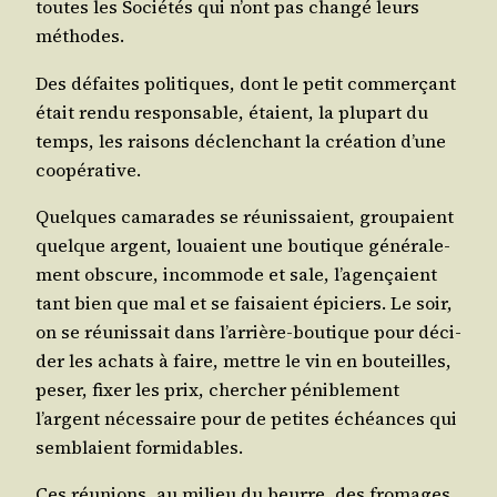
toutes les Socié­tés qui n’ont pas chan­gé leurs
méthodes.
Des défaites poli­tiques, dont le petit com­mer­çant
était ren­du res­pon­sable, étaient, la plu­part du
temps, les rai­sons déclen­chant la créa­tion d’une
coopérative.
Quelques cama­rades se réunis­saient, grou­paient
quelque argent, louaient une bou­tique géné­ra­le­
ment obs­cure, incom­mode et sale, l’agençaient
tant bien que mal et se fai­saient épi­ciers. Le soir,
on se réunis­sait dans l’arrière-boutique pour déci­
der les achats à faire, mettre le vin en bou­teilles,
peser, fixer les prix, cher­cher péni­ble­ment
l’argent néces­saire pour de petites échéances qui
sem­blaient formidables.
Ces réunions, au milieu du beurre, des fro­mages,