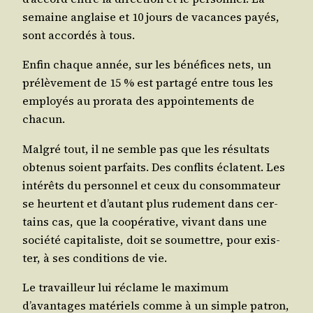
semaine anglaise et 10 jours de vacances payés,
sont accor­dés à tous.
Enfin chaque année, sur les béné­fices nets, un
pré­lè­ve­ment de 15 % est par­ta­gé entre tous les
employés au pro­ra­ta des appoin­te­ments de
chacun.
Mal­gré tout, il ne semble pas que les résul­tats
obte­nus soient par­faits. Des conflits éclatent. Les
inté­rêts du per­son­nel et ceux du consom­ma­teur
se heurtent et d’autant plus rude­ment dans cer­
tains cas, que la coopé­ra­tive, vivant dans une
socié­té capi­ta­liste, doit se sou­mettre, pour exis­
ter, à ses condi­tions de vie.
Le tra­vailleur lui réclame le maxi­mum
d’avantages maté­riels comme à un simple patron,