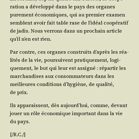
ra­tion a déve­lop­pé dans le pays des organes
pure­ment éco­no­miques, qui au pre­mier exa­men
semblent avoir fait table rase de l’idéal coopé­ra­tif
de jadis. Nous ver­rons dans un pro­chain article
qu’il n’en est rien.
Par contre, ces organes construits d’après les réa­
li­tés de la vie, pour­suivent pra­ti­que­ment, logi­
que­ment, le but qui leur est assi­gné : répar­tir les
mar­chan­dises aux consom­ma­teurs dans les
meilleures condi­tions d’hygiène, de qua­li­té,
de prix.
Ils appa­raissent, dès aujourd’hui, comme, devant
jouer un rôle éco­no­mique impor­tant dans la vie
du pays.
[/R.C./]