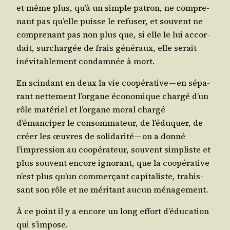
et même plus, qu’à un simple patron, ne com­pre­
nant pas qu’elle puisse le refu­ser, et sou­vent ne
com­pre­nant pas non plus que, si elle le lui accor­
dait, sur­char­gée de frais géné­raux, elle serait
inévi­ta­ble­ment condam­née à mort.
En scin­dant en deux la vie coopé­ra­tive — en sépa­
rant net­te­ment l’organe éco­no­mique char­gé d’un
rôle maté­riel et l’organe moral char­gé
d’émanciper le consom­ma­teur, de l’éduquer, de
créer les œuvres de soli­da­ri­té — on a don­né
l’impression au coopé­ra­teur, sou­vent sim­pliste et
plus sou­vent encore igno­rant, que la coopé­ra­tive
n’est plus qu’un com­mer­çant capi­ta­liste, tra­his­
sant son rôle et ne méri­tant aucun ménagement.
À ce point il y a encore un long effort d’éducation
qui s’impose.