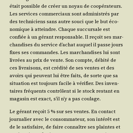
était pos­sible de créer un noyau de coopé­ra­teurs.
Les ser­vices com­mer­ciaux sont admi­nis­trés par
des tech­ni­ciens sans autre sou­ci que le but éco­
no­mique à atteindre. Chaque suc­cur­sale est
confiée à un gérant res­pon­sable. Il reçoit ses mar­
chan­dises du ser­vice d’achat auquel il passe jours
fixes ses com­mandes. Les mar­chan­dises lui sont
livrées au prix de vente. Son compte, débi­té de
ces livrai­sons, est cré­di­té de ses ventes et des
avoirs qui peuvent lui être faits, de sorte que sa
situa­tion est tou­jours facile à véri­fier. Des inven­
taires fré­quents contrôlent si le stock res­tant en
maga­sin est exact, s’il n’y a pas coulage.
Le gérant reçoit 5 % sur ses ventes. En contact
jour­na­lier avec le consom­ma­teur, son inté­rêt est
de le satis­faire, de faire connaître ses plaintes et