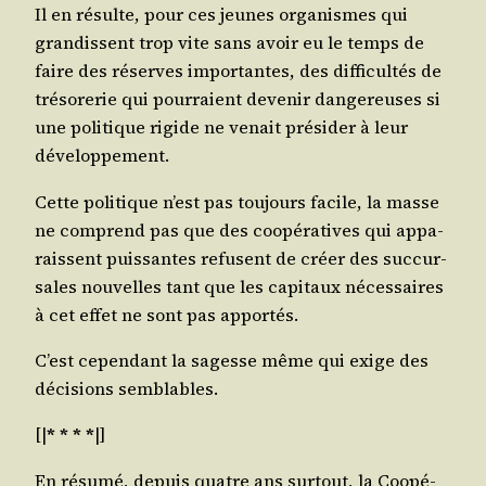
Il en résulte, pour ces jeunes orga­nismes qui
gran­dissent trop vite sans avoir eu le temps de
faire des réserves impor­tantes, des dif­fi­cul­tés de
tré­so­re­rie qui pour­raient deve­nir dan­ge­reuses si
une poli­tique rigide ne venait pré­si­der à leur
développement.
Cette poli­tique n’est pas tou­jours facile, la masse
ne com­prend pas que des coopé­ra­tives qui appa­
raissent puis­santes refusent de créer des suc­cur­
sales nou­velles tant que les capi­taux néces­saires
à cet effet ne sont pas apportés.
C’est cepen­dant la sagesse même qui exige des
déci­sions semblables.
[|
* * * *
|]
En résu­mé, depuis quatre ans sur­tout, la Coopé­