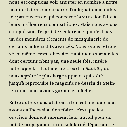
nous escomp­tions voir assis­ter en nombre à notre
mani­fes­ta­tion, en rai­son de l’indignation mani­fes­
tée par eux en ce qui concerne la situa­tion faite à
leurs mal­heu­reux com­pa­triotes. Mais nous avions
comp­té sans l’esprit de sec­ta­risme qui n’est pas
un des moindres élé­ments de mes­qui­ne­rie de
cer­tains milieux dits avan­cés. Nous avons retrou­
vé ce même esprit chez des quo­ti­diens socia­listes
dont cer­tains n’ont pas, une seule fois, insé­ré
notre appel. Il faut mettre à part la
Bataille
, qui
nous a prê­té le plus large appui et qui a été
jusqu’à repro­duire le magni­fique des­sin de Stein­
len dont nous avions gar­ni nos affiches.
Entre autres consta­ta­tions, il en est une que nous
avons eu l’occasion de refaire : c’est que les
ouvriers donnent rare­ment leur tra­vail pour un
but de pro­pa­gande ou de soli­da­ri­té dépas­sant le