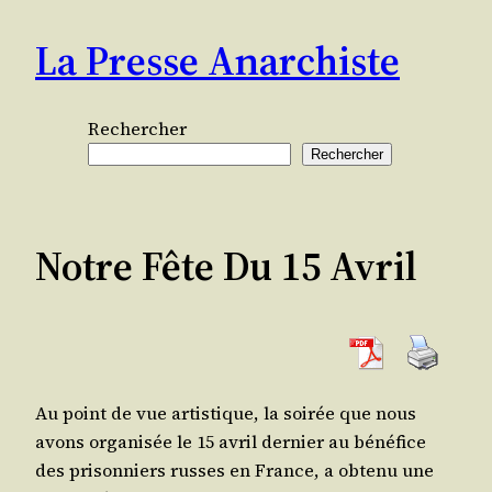
Aller
La Presse Anarchiste
au
contenu
Rechercher
Rechercher
Notre Fête Du 15 Avril
Au point de vue artis­tique, la soi­rée que nous
avons orga­ni­sée le 15 avril der­nier au béné­fice
des pri­son­niers russes en France, a obte­nu une