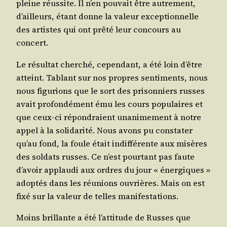
pleine réus­site. Il n’en pou­vait être autre­ment,
d’ailleurs, étant donne la valeur excep­tion­nelle
des artistes qui ont prê­té leur concours au
concert.
Le résul­tat cher­ché, cepen­dant, a été loin d’être
atteint. Tablant sur nos propres sen­ti­ments, nous
nous figu­rions que le sort des pri­son­niers russes
avait pro­fon­dé­ment ému les cours popu­laires et
que ceux-ci répon­draient una­ni­me­ment à notre
appel à la soli­da­ri­té. Nous avons pu consta­ter
qu’au fond, la foule était indif­fé­rente aux misères
des sol­dats russes. Ce n’est pour­tant pas faute
d’avoir applau­di aux ordres du jour « éner­giques »
adop­tés dans les réunions ouvrières. Mais on est
fixé sur la valeur de telles manifestations.
Moins brillante a été l’attitude de Russes que