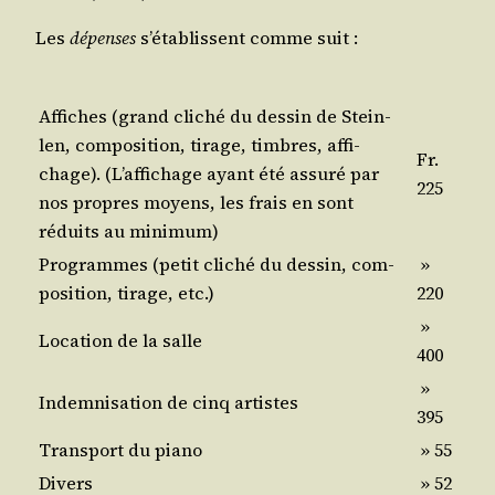
Les
dépenses
s’établissent comme suit :
Affiches (grand cli­ché du des­sin de Stein­
len, com­po­si­tion, tirage, timbres, affi­
Fr.
chage). (L’affichage ayant été assu­ré par
225
nos propres moyens, les frais en sont
réduits au minimum)
Pro­grammes (petit cli­ché du des­sin, com­
»
po­si­tion, tirage, etc.)
220
»
Loca­tion de la salle
400
»
Indem­ni­sa­tion de cinq artistes
395
Trans­port du piano
» 55
Divers
» 52