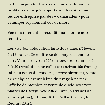
cadre cor­po­ra­tif. Il arrive même que le syn­di­qué
pro­fi­te­ra de ce qu’il apporte son tra­vail à une
œuvre entre­prise par des « cama­rades » pour
estam­per roya­le­ment ces derniers.
Voi­ci main­te­nant le résul­tât finan­cier de notre
tentative :
Les
recettes
, défal­ca­tion faite de la taxe, s’élèvent
à 713 francs. Ce chiffre se décom­pose comme
suit : Vente d’environ 200 entrées-pro­grammes à
2 fr 50 ; pro­duit d’une col­lecte (envi­ron 16o francs)
faite au cours du concert ; acces­soi­re­ment, vente
de quelques exem­plaires du tirage à part de
l’affiche de Stein­len et vente de quelques exem­
plaires des
Temps Nou­veaux
. Enfin, 50 francs de
sous­crip­tion (J. Grave, 10 fr. ; Gil­bert, 20 fr. ; P.
Reclus, 20 fr.).