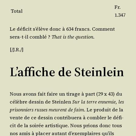
Fr.
Total
1.347
Le défi­cit s’élève donc à 634 francs. Com­ment
sera-t-il com­blé ?
That is the ques­tion
.
[/J.R./]
L’affiche de Steinlein
Nous avons fait faire un tirage à part (29 x 43) du
célèbre des­sin de Stein­len
Sur la terre enne­mie, les
pri­son­niers russes meurent de faim
. Le pro­duit de la
vente de ce des­sin contri­bue­ra à com­bler le défi­
cit de la soi­rée artis­tique. Nous prions donc tous
nos amis à pla­cer autant d’exemplaires qu’ils