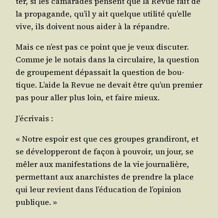
ter, si les cama­rades pensent que la Revue fait de
la pro­pa­gande, qu’il y ait quelque uti­li­té qu’elle
vive, ils doivent nous aider à la répandre.
Mais ce n’est pas ce point que je veux dis­cu­ter.
Comme je le notais dans la cir­cu­laire, la ques­tion
de grou­pe­ment dépas­sait la ques­tion de bou­
tique. L’aide la Revue ne devait être qu’un pre­mier
pas pour aller plus loin, et faire mieux.
J’écrivais :
« Notre espoir est que ces groupes gran­di­ront, et
se déve­lop­pe­ront de façon à pou­voir, un jour, se
mêler aux mani­fes­ta­tions de la vie jour­na­lière,
per­met­tant aux anar­chistes de prendre la place
qui leur revient dans l’éducation de l’opinion
publique. »