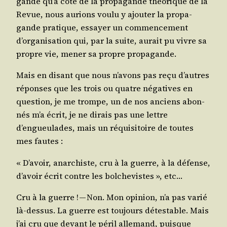
gande qu’à côté de la pro­pa­gande théo­rique de la
Revue, nous aurions vou­lu y ajou­ter la pro­pa­
gande pra­tique, essayer un com­men­ce­ment
d’organisation qui, par la suite, aurait pu vivre sa
propre vie, mener sa propre propagande.
Mais en disant que nous n’avons pas reçu d’autres
réponses que les trois ou quatre néga­tives en
ques­tion, je me trompe, un de nos anciens abon­
nés m’a écrit, je ne dirais pas une lettre
d’engueulades, mais un réqui­si­toire de toutes
mes fautes :
« D’avoir, anar­chiste, cru à la guerre, à la défense,
d’avoir écrit contre les bol­che­vistes », etc…
Cru à la guerre ! — Non. Mon opi­nion, n’a pas varié
là-des­sus. La guerre est tou­jours détes­table. Mais
j’ai cru que devant le péril alle­mand, puisque