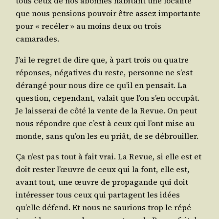
tous ceux de nos abon­nés habi­tant une loca­li­té
que nous pen­sions pou­voir être assez impor­tante
pour « recé­ler » au moins deux ou trois
camarades.
J’ai le regret de dire que, à part trois ou quatre
réponses, néga­tives du reste, per­sonne ne s’est
déran­gé pour nous dire ce qu’il en pen­sait. La
ques­tion, cepen­dant, valait que l’on s’en occu­pât.
Je lais­se­rai de côté la vente de la Revue. On peut
nous répondre que c’est à ceux qui l’ont mise au
monde, sans qu’on les eu priât, de se débrouiller.
Ça n’est pas tout à fait vrai. La Revue, si elle est et
doit res­ter l’œuvre de ceux qui la font, elle est,
avant tout, une œuvre de pro­pa­gande qui doit
inté­res­ser tous ceux qui par­tagent les idées
qu’elle défend. Et nous ne sau­rions trop le répé­