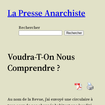
Aller
La Presse Anarchiste
au
contenu
Rechercher
Rechercher
Voudra-T-On Nous
Comprendre ?
Au nom de la Revue, j’ai envoyé une cir­cu­laire à