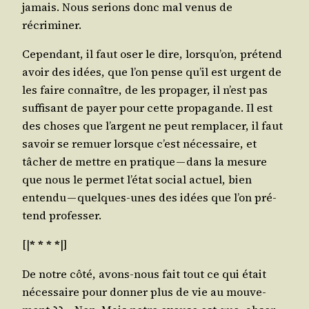
jamais. Nous serions donc mal venus de
récriminer.
Cepen­dant, il faut oser le dire, lorsqu’on, pré­tend
avoir des idées, que l’on pense qu’il est urgent de
les faire connaître, de les pro­pa­ger, il n’est pas
suf­fi­sant de payer pour cette pro­pa­gande. Il est
des choses que l’argent ne peut rem­pla­cer, il faut
savoir se remuer lorsque c’est néces­saire, et
tâcher de mettre en pra­tique — dans la mesure
que nous le per­met l’état social actuel, bien
enten­du — quelques-unes des idées que l’on pré­
tend professer.
[|
* * * *
|]
De notre côté, avons-nous fait tout ce qui était
néces­saire pour don­ner plus de vie au mou­ve­