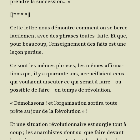
prendre la succession… »
[|
* * * *
|]
Cette lettre nous démontre com­ment on se berce
faci­le­ment avec des phrases toutes faite. Et que,
pour beau­coup, l’enseignement des faits est une
leçon perdue.
Ce sont les mêmes phrases, les mêmes affir­ma­
tions qui, il y a qua­rante ans, accueillaient ceux
qui vou­laient dis­cu­ter ce qui serait à faire — ou
pos­sible de faire — en temps de révolution.
« Démo­lis­sons ! et l’organisation sor­ti­ra toute
prête au jour de la Révolution » !
Et une situa­tion révo­lu­tion­naire est sur­gie tout à
coup ; les anar­chistes n’ont su que faire devant