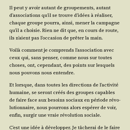
Il peut y avoir autant de grou­pe­ments, autant
d’associations qu’il se trouve d’idées à réa­li­ser,
chaque groupe pour­ra, ain­si, mener la cam­pagne
qu’il a choi­sie. Rien ne dit que, en cours de route,
ils n’aient pas l’occasion de prê­ter la main.
Voi­là com­ment je com­prends l’association avec
ceux qui, sans pen­ser, comme nous sur toutes
choses, ont, cepen­dant, des points sur les­quels
nous pou­vons nous entendre.
Et lorsque, dans toutes les direc­tions de l’activité
humaine, se seront créés des groupes capables
de faire face aux besoins sociaux en période révo­
lu­tion­naire, nous pour­rons alors espé­rer de voir,
enfin, sur­gir une vraie révo­lu­tion sociale.
C’est une idée à déve­lop­per. Je tâche­rai de le faire