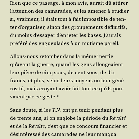
Rien que ce pas­sage, à mon avis, aurait dû atti­rer
l’attention des cama­rades, et les ame­ner à étu­dier
si, vrai­ment, il était tout à fait impos­sible de ten­
ter d’organiser, sinon des grou­pe­ments défi­ni­tifs,
du moins d’essayer d’en jeter les bases. J’aurais
pré­fé­ré des engueu­lades à un mutisme pareil.
Allons-nous retom­ber dans la même iner­tie
qu’avant la guerre, quand les gens allon­geaient
leur pièce de cinq sous, de cent sous, de dix
francs, et plus, selon leurs moyens ou leur géné­
ro­si­té, mais croyant avoir fait tout ce qu’ils pou­
vaient par ce geste ?
Sans doute, si les
T.N.
ont pu tenir pen­dant plus
de trente ans, si on englobe la période du
Révol­té
et de la
Révolte
, c’est que ce concours finan­cier et
dés­in­té­res­sé des cama­rades ne leur man­qua