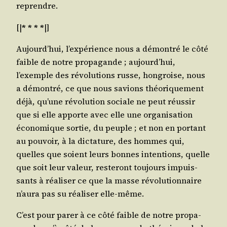
reprendre.
[|
* * * *
|]
Aujourd’hui, l’expérience nous a démon­tré le côté
faible de notre pro­pa­gande ; aujourd’hui,
l’exemple des révo­lu­tions russe, hon­groise, nous
a démon­tré, ce que nous savions théo­ri­que­ment
déjà, qu’une révo­lu­tion sociale ne peut réus­sir
que si elle apporte avec elle une orga­ni­sa­tion
éco­no­mique sor­tie, du peuple ; et non en por­tant
au pou­voir, à la dic­ta­ture, des hommes qui,
quelles que soient leurs bonnes inten­tions, quelle
que soit leur valeur, res­te­ront tou­jours impuis­
sants à réa­li­ser ce que la masse révo­lu­tion­naire
n’aura pas su réa­li­ser elle-même.
C’est pour parer à ce côté faible de notre pro­pa­