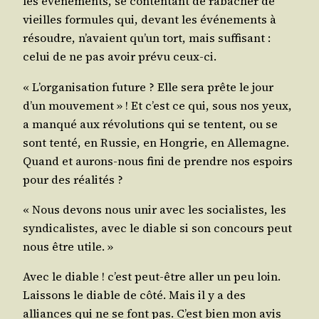
les évé­ne­ments, se conten­tant de rabâ­cher de
vieilles for­mules qui, devant les évé­ne­ments à
résoudre, n’avaient qu’un tort, mais suf­fi­sant :
celui de ne pas avoir pré­vu ceux-ci.
« L’organisation future ? Elle sera prête le jour
d’un mou­ve­ment » ! Et c’est ce qui, sous nos yeux,
a man­qué aux révo­lu­tions qui se tentent, ou se
sont ten­té, en Rus­sie, en Hon­grie, en Alle­magne.
Quand et aurons-nous fini de prendre nos espoirs
pour des réalités ?
« Nous devons nous unir avec les socia­listes, les
syn­di­ca­listes, avec le diable si son concours peut
nous être utile. »
Avec le diable ! c’est peut-être aller un peu loin.
Lais­sons le diable de côté. Mais il y a des
alliances qui ne se font pas. C’est bien mon avis