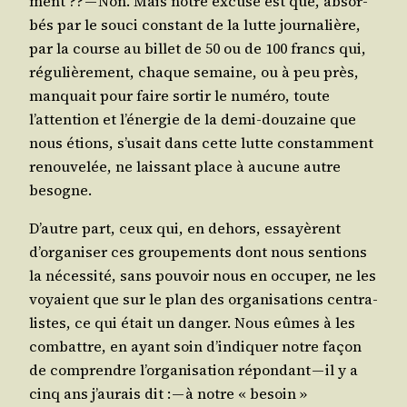
ment ?? — Non. Mais notre excuse est que, absor­
bés par le sou­ci constant de la lutte jour­na­lière,
par la course au billet de 50 ou de 100 francs qui,
régu­liè­re­ment, chaque semaine, ou à peu près,
man­quait pour faire sor­tir le numé­ro, toute
l’attention et l’énergie de la demi-dou­zaine que
nous étions, s’usait dans cette lutte constam­ment
renou­ve­lée, ne lais­sant place à aucune autre
besogne.
D’autre part, ceux qui, en dehors, essayèrent
d’organiser ces grou­pe­ments dont nous sen­tions
la néces­si­té, sans pou­voir nous en occu­per, ne les
voyaient que sur le plan des orga­ni­sa­tions cen­tra­
listes, ce qui était un dan­ger. Nous eûmes à les
com­battre, en ayant soin d’indiquer notre façon
de com­prendre l’organisation répon­dant — il y a
cinq ans j’aurais dit : — à notre « besoin »