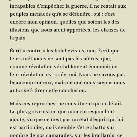
inca­pables d’empêcher la guerre, il ne res­tait aux
peuples mena­cés qu’à se défendre, oui : c’est
encore mon opi­nion, quelles que soient les dés­
illu­sions que nous aient appor­tées, les clauses de
la paix.
Écrit « contre » les bol­che­vistes, non. Écrit que
leurs méthodes ne sont pas les nôtres, que,
comme révo­lu­tion véri­ta­ble­ment éco­no­mique
leur révo­lu­tion est ratée, oui. Nous ne savons pas
beau­coup sur eux, mais ce que nous savons nous
auto­rise à tirer cette conclusion.
Mais ces reproches, ne consti­tuent qu’un détail.
Le plus grave est ce que mon cor­res­pon­dant
ajoute, vu que ce n’est pas un état d’esprit qui lui
est par­ti­cu­lier, mais semble s’être abat­tu sur
nombre de nos cama­rades, sur les braillards, ce