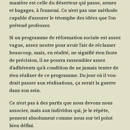
manière est celle du déser­teur qui passe, armes
et bagages, à l’ennemi. Ce n’est pas une méthode
capable d’assurer le triomphe des idées que l’on
pré­tend professer.
Si un pro­gramme de réfor­ma­tion sociale est assez
vague, assez neutre pour avoir l’air de récla­mer
beau­coup, mais, en réa­li­té, ne signi­fié rien faute
de pré­ci­sion, il ne pour­ra ras­sem­bler assez
d’adhérents qu’à condi­tion de ne jamais ten­ter de
rien réa­li­ser de ce pro­gramme. Du jour où il vou­
drait pas­ser aux réa­li­sa­tions, ça serait la guerre
dans son sein.
Ce n’est pas à des par­tis que nous devons nous
asso­cier, mais aux indi­vi­dus qui, je le répète,
pensent abso­lu­ment comme nous sur tel point
bien défini.