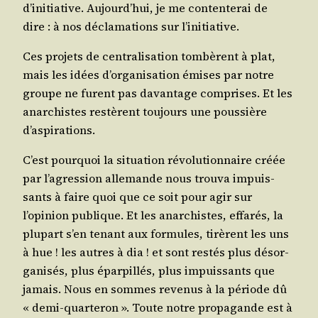
d’initiative. Aujourd’hui, je me conten­te­rai de
dire : à nos décla­ma­tions sur l’initiative.
Ces pro­jets de cen­tra­li­sa­tion tom­bèrent à plat,
mais les idées d’organisation émises par notre
groupe ne furent pas davan­tage com­prises. Et les
anar­chistes res­tèrent tou­jours une pous­sière
d’aspirations.
C’est pour­quoi la situa­tion révo­lu­tion­naire créée
par l’agression alle­mande nous trou­va impuis­
sants à faire quoi que ce soit pour agir sur
l’opinion publique. Et les anar­chistes, effa­rés, la
plu­part s’en tenant aux for­mules, tirèrent les uns
à hue ! les autres à dia ! et sont res­tés plus désor­
ga­ni­sés, plus épar­pillés, plus impuis­sants que
jamais. Nous en sommes reve­nus à la période dû
« demi-quar­te­ron ». Toute notre pro­pa­gande est à