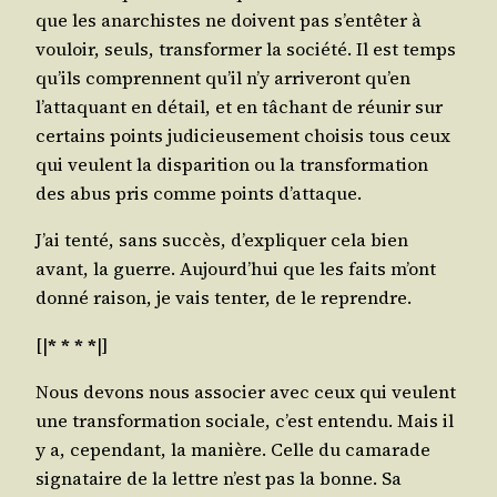
que les anar­chistes ne doivent pas s’entêter à
vou­loir, seuls, trans­for­mer la socié­té. Il est temps
qu’ils com­prennent qu’il n’y arri­ve­ront qu’en
l’attaquant en détail, et en tâchant de réunir sur
cer­tains points judi­cieu­se­ment choi­sis tous ceux
qui veulent la dis­pa­ri­tion ou la trans­for­ma­tion
des abus pris comme points d’attaque.
J’ai ten­té, sans suc­cès, d’expliquer cela bien
avant, la guerre. Aujourd’hui que les faits m’ont
don­né rai­son, je vais ten­ter, de le reprendre.
[|
* * * *
|]
Nous devons nous asso­cier avec ceux qui veulent
une trans­for­ma­tion sociale, c’est enten­du. Mais il
y a, cepen­dant, la manière. Celle du cama­rade
signa­taire de la lettre n’est pas la bonne. Sa