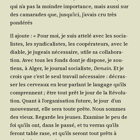
qui n’a pas la moindre impor­tance, mais aus­si sur
des cama­rades que, jusqu’ici, j’avais cru très
pondérés
Il ajoute : « Pour moi, je suis atte­lé avec les socia­
listes, les syn­di­ca­listes, les coopé­ra­teurs, avec le
diable, je jugeais néces­saire, utile sa col­la­bo­ra­
tion. Avec tous les fonds dont je dis­pose, je sou­
tiens, à Alger, le jour­nal socia­liste,
Demain
. Et je
crois que c’est le seul tra­vail néces­saire : décras­
ser les cer­veaux en leur par­lant le lan­gage qu’ils
com­prennent ; être tout prêt le jour de la Révo­lu­
tion. Quant à l’organisation future, le jour d’un
mou­ve­ment, elle sera toute prête. Nous sommes
des vieux. Regarde les jeunes. Exa­mine le peu de
foi qu’ils ont, dans le pas­sé, et tu ver­ras qu’ils
feront table rase, et qu’ils seront tout prêts à