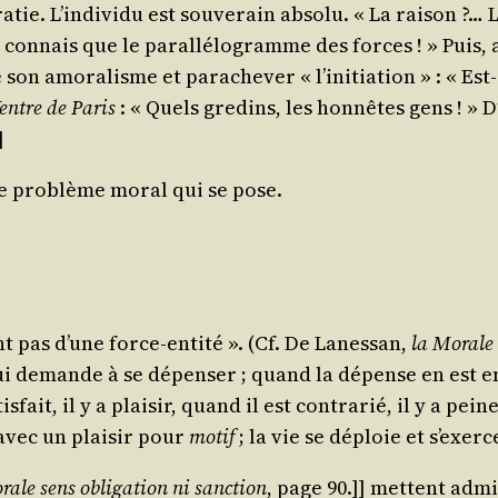
tie. L’individu est sou­ve­rain abso­lu. « La rai­son ?… L
 connais que le paral­lé­lo­gramme des forces ! » Puis,
ge son amo­ra­lisme et par­ache­ver « l’initiation » : «
Ventre de Paris
: « Quels gre­dins, les hon­nêtes gens ! »
]
 le pro­blème moral qui se pose.
nt pas d’une force-enti­té ». (Cf.
De Lanes­san
,
la Morale 
qui demande à se dépen­ser ; quand la dépense en est e
­fait, il y a plai­sir, quand il est contra­rié, il y a pei
 avec un plai­sir pour
motif
; la vie se déploie et s’exerc
le sens obli­ga­tion ni sanc­tion
, page 90.]] mettent admi