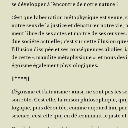
se déve­lop­per à l’encontre de notre nature ?
C’est que l’aberration méta­phy­sique est venue, su
notre sens de la jus­tice et déna­tu­rer notre vie, p
ment libre de ses actes et maître de ses œuvres. C’es
due socié­té actuelle ; c’est sur cette illu­sion q
l’illusion dis­si­pée et ses consé­quences abo­lies,
l
de cette « mau­dite méta­phy­sique », et nous de
égoïsme éga­le­ment physiologiques.
[|
* * * *
|]
L’égoïsme et l’altruisme ; ain­si, ne sont pas les s
son rôle. C’est elle, la rai­son phi­lo­so­phique, q
lo­gique, puis dérou­tée, comme aujourd’hui, par l
science, c’est elle qui, en déter­mi­nant le juste 