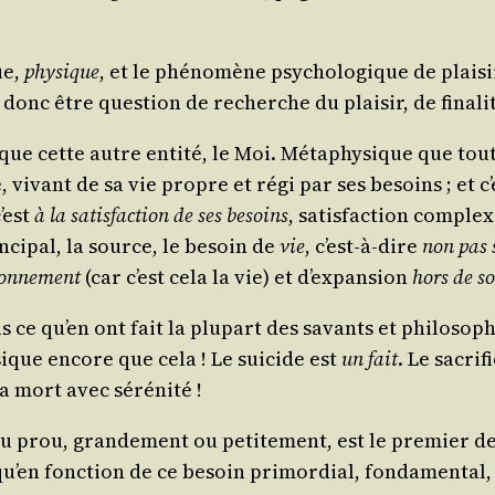
ue,
phy­sique
, et le phé­no­mène psy­cho­lo­gique de plai­
t donc être ques­tion de recherche du plai­sir, de fina­li
s que cette autre enti­té, le Moi. Méta­phy­sique que tout
 vivant de sa vie propre et régi par ses besoins ; et c’
’est
à la satis­fac­tion de ses besoins
, satis­fac­tion com­ple
n­ci­pal, la source, le besoin de
vie
, c’est-à-dire
non pas s
on­ne­ment
(car c’est cela la vie) et d’expansion
hors de so
s ce qu’en ont fait la plu­part des savants et phi­lo­sop
y­sique encore que cela ! Le sui­cide est
un fait
. Le sacri­
la mort avec sérénité !
ou prou, gran­de­ment ou peti­te­ment, est le pre­mier d
’en fonc­tion de ce besoin pri­mor­dial, fon­da­men­tal, q