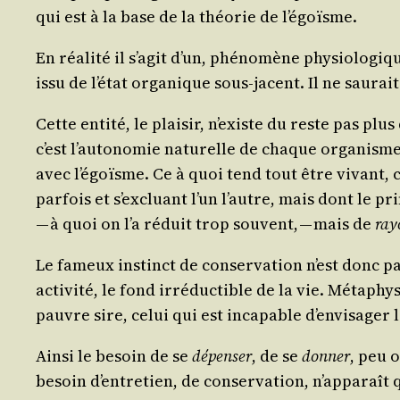
qui est à la base de la théo­rie de l’égoïsme.
En réa­li­té il s’agit d’un, phé­no­mène phy­sio­lo­giq
issu de l’état orga­nique sous-jacent. Il ne sau­rai
Cette enti­té, le plai­sir, n’existe du reste pas plu
c’est l’autonomie natu­relle de chaque orga­nisme,
avec l’égoïsme. Ce à quoi tend tout être vivant, c
par­fois et s’excluant l’un l’autre, mais dont le pri
— à quoi on l’a réduit trop sou­vent, — mais de
ray
Le fameux ins­tinct de conser­va­tion n’est donc pa
acti­vi­té, le fond irré­duc­tible de la vie. Méta­ph
pauvre sire, celui qui est inca­pable d’envisager 
Ain­si le besoin de se
dépen­ser
, de se
don­ner
, peu 
besoin d’entretien, de conser­va­tion, n’apparaît qu