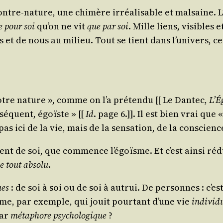
ontre-nature, une chi­mère irréa­li­sable et mal­saine.
e pour soi
qu’on ne vit
que par soi
. Mille liens, visibles 
 de nous au milieu. Tout se tient dans l’univers, ce gr
otre nature », comme on l’a pré­ten­du [[
Le Dan­tec
,
L’É
sé­quent, égoïste » [[
Id
. page 6.]]. Il est bien vrai que «
 pas ici de la vie, mais de la sen­sa­tion, de la conscienc
­ment de soi, que com­mence l’égoïsme. Et c’est ain­si r
e tout abso­lu
.
nes
: de soi à soi ou de soi à autrui. De per­sonnes : c’
rome, par exemple, qui jouit pour­tant d’une vie
indi­vi­du
par
méta­phore psy­cho­lo­gique
?