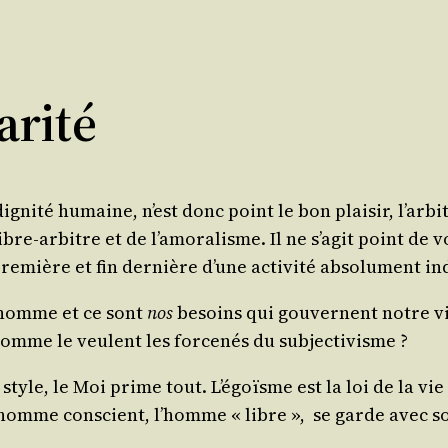
arité
 digni­té humaine, n’est donc point le bon plai­sir, l’arb
libre-arbitre et de l’amoralisme. Il ne s’agit point de v
 pre­mière et fin der­nière d’une acti­vi­té abso­lu­ment 
l’homme et ce sont
nos
besoins qui gou­vernent notre vie
comme le veulent les for­ce­nés du subjectivisme ?
tyle, le Moi prime tout. L’égoïsme est la loi de la vie L
 l’homme conscient, l’homme « libre », se garde avec s