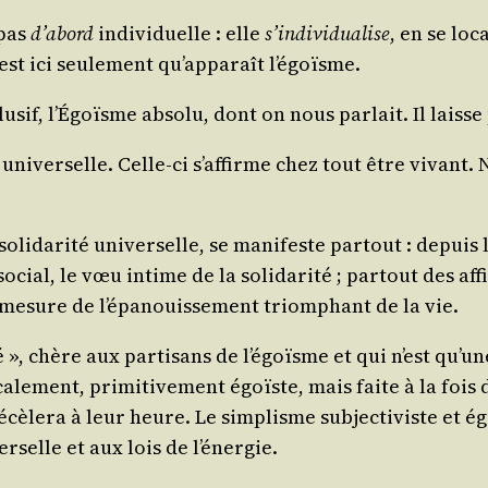
 pas
d’abord
indi­vi­duelle : elle
s’individualise
, en se loca
c’est ici seule­ment qu’apparaît l’égoïsme.
­sif, l’Égoïsme abso­lu, dont on nous par­lait. Il laisse
­té uni­ver­selle. Celle-ci s’affirme chez tout être vivant.
oli­da­ri­té uni­ver­selle, se mani­feste par­tout : depui
ial, le vœu intime de la soli­da­ri­té ; par­tout des affi­
à mesure de l’épanouissement triom­phant de la vie.
é », chère aux par­ti­sans de l’égoïsme et qui n’est qu’
ment, pri­mi­ti­ve­ment égoïste, mais faite à la fois de v
è­le­ra à leur heure. Le sim­plisme sub­jec­ti­viste et ég
r­selle et aux lois de l’énergie.