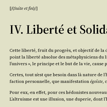
[/​(
Suite et fin
)/​]
IV. Liberté et Solid
Cette liber­té, fruit du pro­grès, et objec­tif de la
point la liber­té abso­lue des méta­phy­si­ciens du 
l’univers », le prin­cipe et le but de la vie, cause
Certes, tout n’est que besoin dans là nature de 
fac­tion per­son­nelle, que mani­fes­ta­tion
égoïste
, 
Pour eux,-en effet, pour ces hédo­nistes nou­veau s
L’altruisme est une illu­sion, une dupe­rie, dont