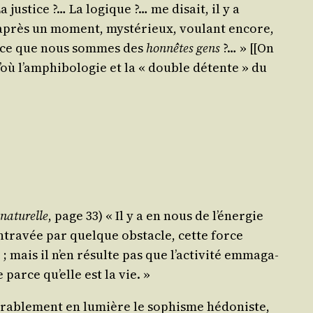
a jus­tice ?… La logique ?… me disait, il y a
 après un moment, mys­té­rieux, vou­lant encore,
 Est-ce que nous sommes des
hon­nêtes gens
?… » [[On
 D’où l’amphibologie et la « double détente » du
natu­relle
, page 33) « Il y a en nous de l’énergie
ntra­vée par quelque obs­tacle, cette force
ne ; mais il n’en résulte pas que l’activité emma­ga­
e parce qu’elle est la vie. »
­ra­ble­ment en lumière le sophisme hédo­niste,