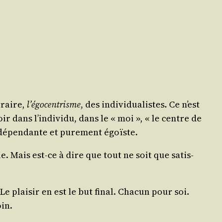
itraire,
l’égocentrisme
, des indi­vi­dua­listes. Ce n’est
oir dans l’individu, dans le « moi », « le centre de
indé­pen­dante et pure­ment égoïste.
. Mais est-ce à dire que tout ne soit que satis­
e plai­sir en est le but final. Cha­cun pour soi.
oin.