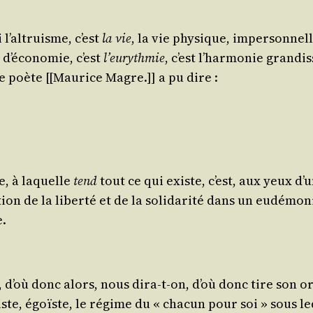
i l’altruisme, c’est
la vie
, la vie phy­sique, imper­son­nell
oi d’économie, c’est
l’eurythmie
, c’est l’harmonie gran­di
le poète [[Mau­rice
Magre
.]] a pu dire :
ie, à laquelle
tend
tout ce qui existe, c’est, aux yeux d’u
a­tion de la liber­té et de la soli­da­ri­té dans un eudé­
e.
e, d’où donc alors, nous dira-t-on, d’où donc tire son o
liste, égoïste, le régime du « cha­cun pour soi » sous 