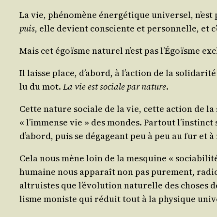
La vie, phé­no­mène éner­gé­tique uni­ver­sel, n’est
puis
, elle devient consciente et per­son­nelle, et 
Mais cet égoïsme natu­rel n’est pas l’Égoïsme exclu
Il laisse place, d’abord, à l’action de la soli­da­ri
lu du mot.
La vie est sociale par nature
.
Cette nature sociale de la vie, cette action de la s
« l’immense vie » des mondes. Par­tout l’instinct soc
d’abord, puis se déga­geant peu à peu au fur et 
Cela nous mène loin de la mes­quine « socia­bi­li­t
humaine nous appa­raît non pas pure­ment, radi­ca­le­
altruistes que l’évolution natu­relle des choses déc
lisme moniste qui réduit tout à la phy­sique uni­ve