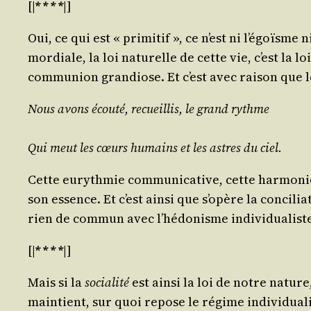
[|
* * * *
|]
Oui, ce qui est « pri­mi­tif », ce n’est ni l’égoïsme n
mor­diale, la loi natu­relle de cette vie, c’est la l
com­mu­nion gran­diose. Et c’est avec rai­son que 
Nous avons écou­té, recueillis, le grand rythme
Qui meut les cœurs humains et les astres du ciel.
Cette euryth­mie com­mu­ni­ca­tive, cette har­mo­n
son essence. Et c’est ain­si que s’opère la conci­li
rien de com­mun avec l’hédonisme individualist
[|
* * * *
|]
Mais si la
socia­li­té
est ain­si la loi de notre natur
main­tient, sur quoi repose le régime indi­vi­dua­