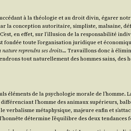
c­cé­dant à la théo­lo­gie et au droit divin, éga­rer no
ar la concep­tion auto­ri­taire, sim­pliste, mal­saine, dé
t, en effet, sur l’illusion de la res­pon­sa­bi­li­té indi
u’est fon­dée toute l’organisation juri­dique et éco­no­
a nature repren­dra ses droits
… Tra­vaillons donc à éli­mi­n
vien­drons tout natu­rel­le­ment des hommes sains, des
euls élé­ments de la psy­cho­lo­gie morale de l’homme. La 
ui, dif­fé­ren­ciant l’homme des ani­maux supé­rieurs, bal
e ver­ba­lisme méta­phy­sique, majeure enfin et s’attac
et l’honnête déter­mine l’équilibre des deux ten­dances f