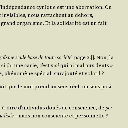
 L’indépendance cynique est une aber­ra­tion. On
et invi­sibles, nous rat­tachent au dehors,
and orga­nisme. Et la soli­da­ri­té est un fait
goïsme seule base de toute socié­té
, page 3.]]. Non, la
 si j’ai une carie, c’est
moi
qui ai mal aux dents »
e, phé­no­mène spé­cial, sur­ajou­té et volatil ?
éduit que le mot prend un sens réel, un sens posi­
est-à-dire d’individus doués de conscience, de
per­
a­li­sée
— mais non consciente et per­son­nelle ?