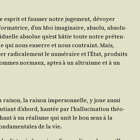
tre esprit et faus­ser notre juge­ment, dévoyer
for­ma­trice, d’un Moi ima­gi­naire, abso­lu, abso­lu­
­vi­duelle abso­lue qu’est bâtie toute notre pré­ten­
mique qui nous enserre et nous contraint. Mais,
er radi­ca­le­ment le numé­raire et l’État, pro­duits
 hommes nor­maux, aptes à un altruisme et à un
rai­son, la rai­son imper­son­nelle, y joue aus­si
­bu­tiant d’abord, han­tée par l’hallucination théo­
hant à un réa­lisme qui unit le bon sens à la
on­da­men­tales de la vie.