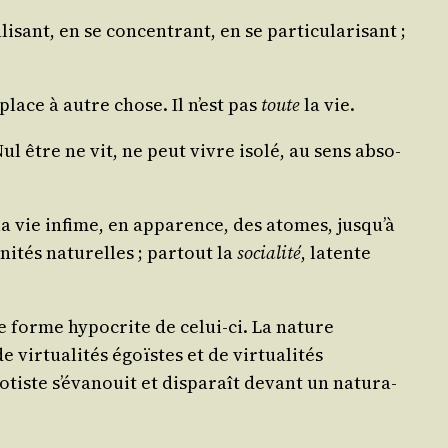
­li­sant, en se concen­trant, en se par­ti­cu­la­ri­sant ;
 place à autre chose. Il n’est pas
toute
la vie.
 Nul être ne vit, ne peut vivre iso­lé, au sens abso­
s la vie infime, en appa­rence, des atomes, jusqu’à
ni­tés natu­relles ; par­tout la
socia­li­té
, latente
une forme hypo­crite de celui-ci. La nature
ir­tua­li­tés égoïstes et de vir­tua­li­tés
o­tiste s’évanouit et dis­pa­raît devant un natu­ra­