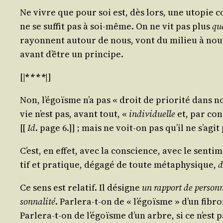
Ne vivre que pour soi est, dès lors, une uto­pie c
ne se suf­fit pas à soi-même. On ne vit pas plus
qu
rayonnent autour de nous, vont du milieu à nous et
avant d’être un principe.
[|
* * * *
|]
Non, l’égoïsme n’a pas « droit de prio­ri­té dans n
vie n’est pas, avant tout, «
indi­vi­duelle
et, par con
[[
Id
. page 6.]] ; mais ne voit-on pas qu’il ne s’agit
C’est, en effet, avec la conscience, avec le sen­ti
tif et pra­tique, déga­gé de toute méta­phy­sique,
d
Ce sens est rela­tif. Il désigne
un rap­port de per­son
son­na­li­té
. Par­le­ra-t-on de « l’égoïsme » d’un fib
Par­le­ra-t-on de l’égoïsme d’un arbre, si ce n’est 