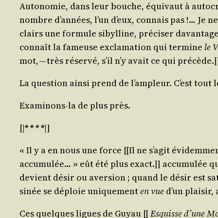
Auto­no­mie, dans leur bouche, équi­vaut à auto­cra­
nombre d’années, l’un d’eux, connais pas !… Je ne
clairs une for­mule sibyl­line, pré­ci­ser davan­ta
connaît la fameuse excla­ma­tion qui ter­mine
le 
mot, — très réser­vé, s’il n’y avait ce qui précède.]
La ques­tion ain­si prend de l’ampleur. C’est tout
Exa­mi­nons-la de plus près.
[|
* * * *
|]
« Il y a en nous une force [[Il ne s’agit évi­dem­me
accu­mu­lée… » eût été plus exact.]] accu­mu­lée 
devient désir ou aver­sion ; quand le désir est satis
si­née se déploie uni­que­ment
en vue
d’un plai­sir,
Ces quelques ligues de Guyau [[
Esquisse d’une Mora