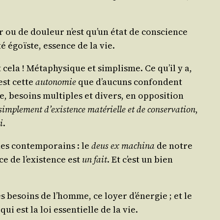
sir ou de dou­leur n’est qu’un état de conscience
­té égoïste, essence de la vie.
 cela ! Méta­phy­sique et sim­plisme. Ce qu’il y a,
est cette
auto­no­mie
que d’aucuns confondent
xe, besoins mul­tiples et divers, en oppo­si­tion
im­ple­ment d’existence maté­rielle et de conser­va­tion
,
i
.
hes contem­po­rains : le
deus ex machi­na
de notre
fice de l’existence est
un fait
. Et c’est un bien
es besoins de l’homme, ce loyer d’énergie ; et le
ui est la loi essen­tielle de la vie.