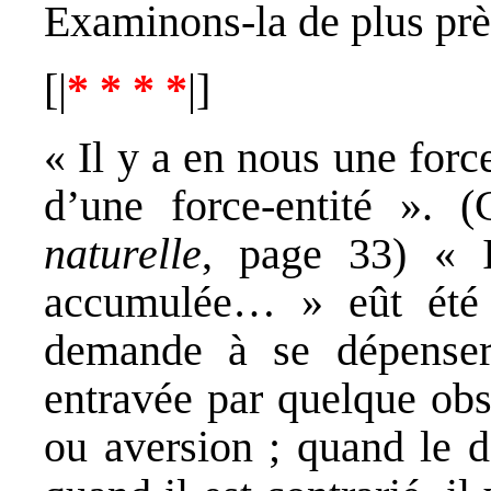
Examinons-la de plus prè
[|
* * * *
|]
« Il y a en nous une forc
d’une force-entité ». 
naturelle
, page 33) « 
accumulée… » eût été 
demande à se dépenser
entravée par quelque obst
ou aversion ; quand le dés