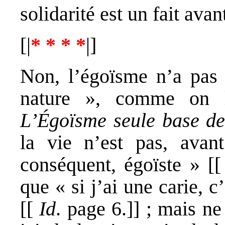
solidarité est un fait avan
[|
* * * *
|]
Non, l’égoïsme n’a pas «
nature », comme on 
L’Égoïsme seule base de 
la vie n’est pas, avan
conséquent, égoïste » [
que « si j’ai une carie, c
[[
Id
. page 6.]] ; mais ne