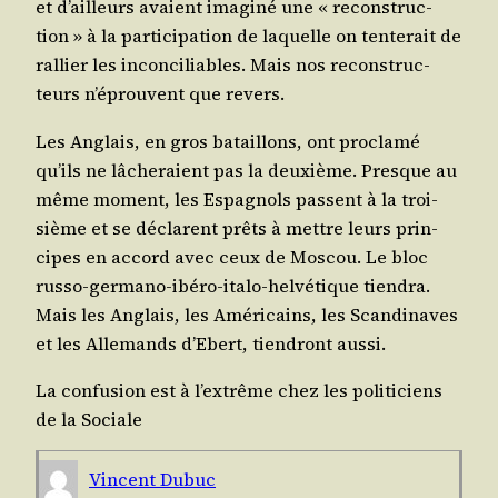
et d’ailleurs avaient ima­gi­né une « recons­truc­
tion » à la par­ti­ci­pa­tion de laquelle on ten­te­rait de
ral­lier les incon­ci­liables. Mais nos recons­truc­
teurs n’éprouvent que revers.
Les Anglais, en gros bataillons, ont pro­cla­mé
qu’ils ne lâche­raient pas la deuxième. Presque au
même moment, les Espa­gnols passent à la troi­
sième et se déclarent prêts à mettre leurs prin­
cipes en accord avec ceux de Mos­cou. Le bloc
rus­so-ger­ma­no-ibé­ro-ita­lo-hel­vé­tique tien­dra.
Mais les Anglais, les Amé­ri­cains, les Scan­di­naves
et les Alle­mands d’Ebert, tien­dront aussi.
La confu­sion est à l’extrême chez les poli­ti­ciens
de la Sociale
Vincent Dubuc