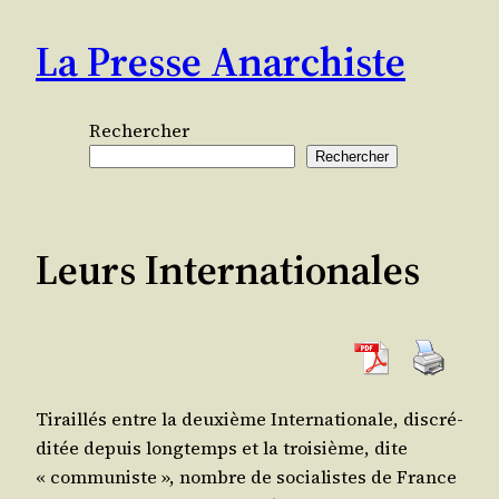
Aller
La Presse Anarchiste
au
contenu
Rechercher
Rechercher
Leurs Internationales
Tiraillés entre la deuxième Inter­na­tio­nale, dis­cré­
di­tée depuis long­temps et la troi­sième, dite
« com­mu­niste », nombre de socia­listes de France