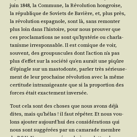
juin 1848, la Com­mune, la Révo­lu­tion hon­groise,
la répu­blique de Soviets de Bavière, et, plus près,
la révo­lu­tion espa­gnole, sont là, sans remon­ter
plus loin dans l’his­toire, pour nous prou­ver que
ces pro­cla­ma­tions ne sont qu’­hys­té­rie ou char­la­
ta­nisme irres­pon­sable. Il est comique de voir,
sou­vent, des grou­pus­cules dont l’ac­tion n’a pas
plus d’ef­fet sur la socié­té qu’en aurait une piqûre
d’é­pingle sur un mas­to­donte, par­ler très sérieu­se­
ment de leur pro­chaine révo­lu­tion avec la même
cer­ti­tude intran­si­geante que si la pro­por­tion des
forces était exac­te­ment inversée.
Tout cela sont des choses que nous avons déjà
dites, mais qu’­hé­las ! il faut répé­ter. Et nous vou­
lons ajou­ter aujourd’­hui des consi­dé­ra­tions qui
nous sont sug­gé­rées par un cama­rade membre