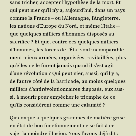
sans tri­cher, accep­ter l’hy­po­thèse de la mort. Et
qui peut nier qu’il n’y a, aujourd’­hui, dans un pays
comme la France — ou l’Al­le­magne, l’An­gle­terre,
les nations d’Eu­rope du Nord, et même l’I­ta­lie —
que quelques mil­liers d’hommes dis­po­sés au
sacri­fice ? Et que, contre ces quelques mil­liers
d’hommes, les forces de l’État sont incom­pa­ra­ble­
ment mieux armées, orga­ni­sées, ravi­taillées, plus
qu’elles ne le furent jamais quand il s’est agît
d’une révo­lu­tion ? Qui peut nier, aus­si, qu’il y a,
de l’autre côté de la bar­ri­cade, au moins quelques
mil­liers d’an­ti­ré­vo­lu­tion­naires dis­po­sés, eux aus­
si, à mou­rir pour empê­cher le triomphe de ce
qu’ils consi­dèrent comme une calamité ?
Qui­conque a quelques grammes de matière grise
en état de bon fonc­tion­ne­ment ne se fait à ce
sujet la moindre illu­sion. Nous l’a­vons déjà dit :