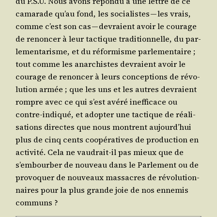
du P.S.U. Nous avons répon­du à une lettre de ce
cama­rade qu’au fond, les socia­listes — les vrais,
comme c’est son cas — devraient avoir le cou­rage
de renon­cer à leur tac­tique tra­di­tion­nelle, du par­
le­men­ta­risme, et du réfor­misme par­le­men­taire ;
tout comme les anar­chistes devraient avoir le
cou­rage de renon­cer à leurs concep­tions de révo­
lu­tion armée ; que les uns et les autres devraient
rompre avec ce qui s’est avé­ré inef­fi­cace ou
contre-indi­qué, et adop­ter une tac­tique de réa­li­
sa­tions directes que nous montrent aujourd’­hui
plus de cinq cents coopé­ra­tives de pro­duc­tion en
acti­vi­té. Cela ne vau­drait-il pas mieux que de
s’embourber de nou­veau dans le Par­le­ment ou de
pro­vo­quer de nou­veaux mas­sacres de révo­lu­tion­
naires pour la plus grande joie de nos enne­mis
communs ?