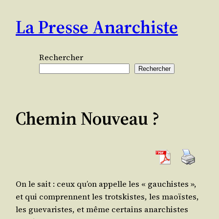
Aller
La Presse Anarchiste
au
contenu
Rechercher
Rechercher
Chemin Nouveau ?
On le sait : ceux qu’on appelle les « gau­chistes »,
et qui com­prennent les trots­kistes, les maoïstes,
les gue­va­ristes, et même cer­tains anar­chistes