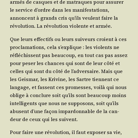
armés de casques et de matraques pour assu­rer
le ser­vice d’ordre dans les mani­fes­ta­tions,
annoncent à grands cris qu’ils veulent faire la
révo­lu­tion. La révo­lu­tion vio­lente et armée.
Que leurs effec­tifs ou leurs sui­veurs croient à ces
pro­cla­ma­tions, cela s’ex­plique : les vio­lents ne
réflé­chissent pas beau­coup, en tout cas pas assez
pour peser les chances qui sont de leur côté et
celles qui sont du côté de l’ad­ver­saire. Mais que
les Geis­mar, les Kri­vine, les Sartre tiennent ce
lan­gage, et fassent ces pro­messes, voi­là qui nous
oblige à conclure soit qu’ils sont beau­coup moins
intel­li­gents que nous ne sup­po­sons, soit qu’ils
abusent d’une façon impar­don­nable de la can­
deur de ceux qui les suivent.
Pour faire une révo­lu­tion, il faut expo­ser sa vie,