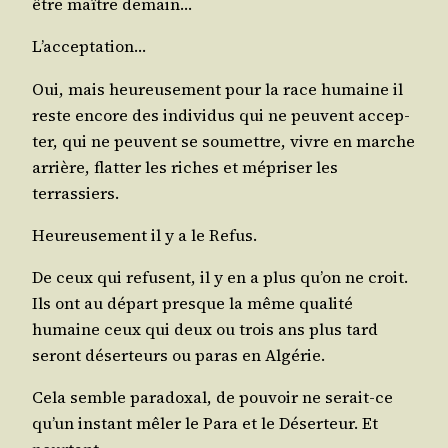
être maître demain…
L’ac­cep­ta­tion…
Oui, mais heu­reu­se­ment pour la race humaine il
reste encore des indi­vi­dus qui ne peuvent accep­
ter, qui ne peuvent se sou­mettre, vivre en marche
arrière, flat­ter les riches et mépri­ser les
terrassiers.
Heu­reu­se­ment il y a le Refus.
De ceux qui refusent, il y en a plus qu’on ne croit.
Ils ont au départ presque la même qua­li­té
humaine ceux qui deux ou trois ans plus tard
seront déser­teurs ou paras en Algérie.
Cela semble para­doxal, de pou­voir ne serait-ce
qu’un ins­tant mêler le Para et le Déser­teur. Et