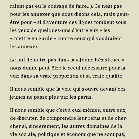
raient pas eu le cou­rage de faire…). Ce n’est pas
pour les annexer que nous disons cela, mais peut-
être pour – si d’a­ven­ture ces lignes tombent sous
les yeux de quelques-uns d’entre eux – les
« mettre en garde » contre ceux qui vou­draient
les annexer.
Le fait de n’être pas dans la « Jeune Résis­tance »
nous donne peut-être le recul néces­saire pour la
voir dans sa vraie pro­por­tion et sa vraie qualité.
Il nous semble que la voie qui s’ouvre devant ces
jeunes ne passe plus par les partis.
Il nous semble que c’est à eux-mêmes, entre eux,
de dis­cu­ter, de com­prendre leur refus et de cher­
cher si, sin­cè­re­ment, les autres domaines de la
vie sociale, poli­tique et éco­no­mique ne sont pas,