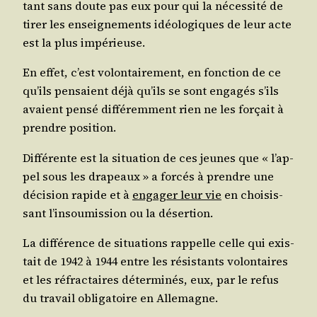
tant sans doute pas eux pour qui la néces­si­té de
tirer les ensei­gne­ments idéo­lo­giques de leur acte
est la plus impérieuse.
En effet, c’est volon­tai­re­ment, en fonc­tion de ce
qu’ils pen­saient déjà qu’ils se sont enga­gés s’ils
avaient pen­sé dif­fé­rem­ment rien ne les for­çait à
prendre position.
Dif­fé­rente est la situa­tion de ces jeunes que « l’ap­
pel sous les dra­peaux » a for­cés à prendre une
déci­sion rapide et à
enga­ger leur vie
en choi­sis­
sant l’in­sou­mis­sion ou la désertion.
La dif­fé­rence de situa­tions rap­pelle celle qui exis­
tait de 1942 à 1944 entre les résis­tants volon­taires
et les réfrac­taires déter­mi­nés, eux, par le refus
du tra­vail obli­ga­toire en Allemagne.