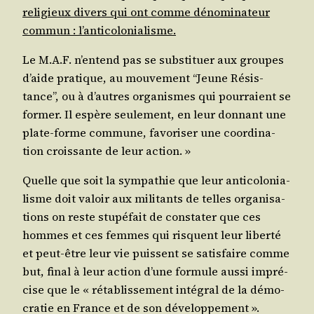
reli­gieux divers qui ont comme déno­mi­na­teur
com­mun : l’anticolonialisme.
Le M.A.F. n’en­tend pas se sub­sti­tuer aux groupes
d’aide pra­tique, au mou­ve­ment “Jeune Résis­
tance”, ou à d’autres orga­nismes qui pour­raient se
for­mer. Il espère seule­ment, en leur don­nant une
plate-forme com­mune, favo­ri­ser une coor­di­na­
tion crois­sante de leur action. »
Quelle que soit la sym­pa­thie que leur anti­co­lo­nia­
lisme doit valoir aux mili­tants de telles orga­ni­sa­
tions on reste stu­pé­fait de consta­ter que ces
hommes et ces femmes qui risquent leur liber­té
et peut-être leur vie puissent se satis­faire comme
but, final à leur action d’une for­mule aus­si impré­
cise que le « réta­blis­se­ment inté­gral de la démo­
cra­tie en France et de son développement ».