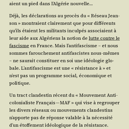
aient un pied dans l’Al­gé­rie nouvelle…
Déjà, les décla­ra­tions au pro­cès du « Réseau Jean­
son » mon­traient clai­re­ment que pour dif­fé­rents
qu’ils étaient les mili­tants incul­pés asso­ciaient à
leur aide aux Algé­riens la notion de
lutte contre le
fas­cisme
en France. Mais l’an­ti­fas­cisme – et nous
sommes farou­che­ment anti­fas­cistes nous-mêmes
– ne sau­rait consti­tuer en soi une idéo­lo­gie glo­
bale. L’an­ti­fas­cisme est une « résis­tance à » et
n’est pas un pro­gramme social, éco­no­mique et
politique.
Un tract clan­des­tin récent du « Mou­ve­ment Anti­
co­lo­nia­liste Fran­çais — MAF » qui vise à regrou­per
les divers réseaux ou mou­ve­ments clan­des­tins
n’ap­porte pas de réponse valable à la néces­si­té
d’un étof­fe­ment idéo­lo­gique de la résistance.