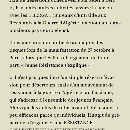
« J.R. », entre autres acti­vi­tés, assure la liai­son
avec les « BERGA » (Bureaux d’En­traide aux
Résis­tants à la Guerre d’Al­gé­rie fonc­tion­nant dans
plu­sieurs pays européens).
Dans une bro­chure dif­fu­sée au mépris des
risques lors de la mani­fes­ta­tion du 27 octobre à
Paris, alors que les flics char­geaient de toute
part, « Jeune Résis­tance s’explique » :
« Il n’est pas ques­tion d’un simple réseau d’é­va­
sion pour déser­teurs, mais d’un mou­ve­ment de
résis­tance à la guerre d’Al­gé­rie et au fas­cisme,
qui s’a­dresse à l’en­semble des jeunes Fran­çais.
Alors que les actes de refus avaient été jusque-là
peu effi­caces parce qu’in­di­vi­duels, il s’a­git de pré­
pa­rer et d’or­ga­ni­ser une RÉSISTANCE