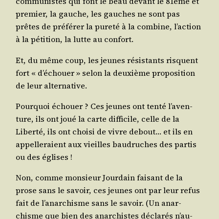
com­mu­nistes qui font le beau devant le 81ème et
pre­mier, la gauche, les gauches ne sont pas
prêtes de pré­fé­rer la pure­té à la com­bine, l’ac­tion
à la péti­tion, la lutte au confort.
Et, du même coup, les jeunes résis­tants risquent
fort « d’é­chouer » selon la deuxième pro­po­si­tion
de leur alternative.
Pour­quoi échouer ? Ces jeunes ont ten­té l’a­ven­
ture, ils ont joué la carte dif­fi­cile, celle de la
Liber­té, ils ont choi­si de vivre debout… et ils en
appel­le­raient aux vieilles bau­druches des par­tis
ou des églises !
Non, comme mon­sieur Jour­dain fai­sant de la
prose sans le savoir, ces jeunes ont par leur refus
fait de l’a­nar­chisme sans le savoir. (Un anar­
chisme que bien des anar­chistes décla­rés n’au­