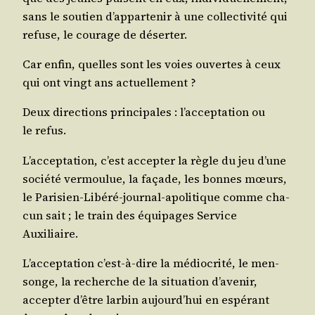
sans le sou­tien d’ap­par­te­nir à une col­lec­ti­vi­té qui
refuse, le cou­rage de déserter.
Car enfin, quelles sont les voies ouvertes à ceux
qui ont vingt ans actuellement ?
Deux direc­tions prin­ci­pales : l’ac­cep­ta­tion ou
le refus.
L’ac­cep­ta­tion, c’est accep­ter la règle du jeu d’une
socié­té ver­mou­lue, la façade, les bonnes mœurs,
le Pari­sien-Libé­ré-jour­nal-apo­li­tique comme cha­
cun sait ; le train des équi­pages Ser­vice
Auxiliaire.
L’ac­cep­ta­tion c’est-à-dire la médio­cri­té, le men­
songe, la recherche de la situa­tion d’a­ve­nir,
accep­ter d’être lar­bin aujourd’­hui en espé­rant