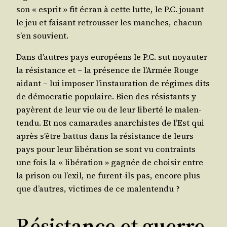
son « esprit » fit écran à cette lutte, le P.C. jouant
le jeu et fai­sant retrous­ser les manches, cha­cun
s’en souvient.
Dans d’autres pays euro­péens le P.C. sut noyau­ter
la résis­tance et – la pré­sence de l’Ar­mée Rouge
aidant – lui impo­ser l’ins­tau­ra­tion de régimes dits
de démo­cra­tie popu­laire. Bien des résis­tants y
payèrent de leur vie ou de leur liber­té le mal­en­
ten­du. Et nos cama­rades anar­chistes de l’Est qui
après s’être bat­tus dans la résis­tance de leurs
pays pour leur libé­ra­tion se sont vu contraints
une fois la « libé­ra­tion » gagnée de choi­sir entre
la pri­son ou l’exil, ne furent-ils pas, encore plus
que d’autres, vic­times de ce malentendu ?
Résistance et guerre