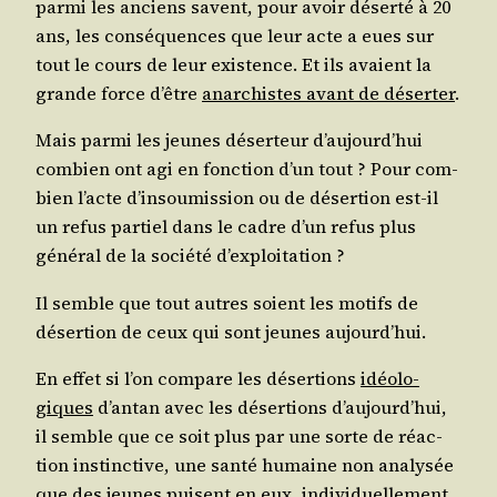
par­mi les anciens savent, pour avoir déser­té à 20
ans, les consé­quences que leur acte a eues sur
tout le cours de leur exis­tence. Et ils avaient la
grande force d’être
anar­chistes avant de déser­ter
.
Mais par­mi les jeunes déser­teur d’au­jourd’­hui
com­bien ont agi en fonc­tion d’un tout ? Pour com­
bien l’acte d’in­sou­mis­sion ou de déser­tion est-il
un refus par­tiel dans le cadre d’un refus plus
géné­ral de la socié­té d’exploitation ?
Il semble que tout autres soient les motifs de
déser­tion de ceux qui sont jeunes aujourd’hui.
En effet si l’on com­pare les déser­tions
idéo­lo­
giques
d’an­tan avec les déser­tions d’au­jourd’­hui,
il semble que ce soit plus par une sorte de réac­
tion ins­tinc­tive, une san­té humaine non ana­ly­sée
que des jeunes puisent en eux, indi­vi­duel­le­ment,