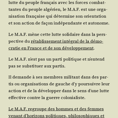
lutte du peuple fran­çais avec les forces com­bat­
tantes du peuple algé­rien, le M.A.F. est une orga­
ni­sa­tion fran­çaise qui déter­mine son orien­ta­tion
et son action de façon indé­pen­dante et autonome.
Le M.A.F. mène cette lutte soli­daire dans la pers­
pec­tive du
réta­blis­se­ment inté­gral de la démo­
cra­tie en France et de son déve­lop­pe­ment
.
Le M.A.F. n’est pas un par­ti poli­tique et n’en­tend
pas se sub­sti­tuer aux partis.
Il demande à ses membres mili­tant dans des par­
tis ou orga­ni­sa­tions de gauche d’y pour­suivre leur
action et de la déve­lop­per dans le sens d’une lutte
effec­tive contre la guerre colonialiste.
Le M.A.F. regroupe des hommes et des femmes
venant d’ho­ri­zons poli­tiques, phi­lo­so­phiques et