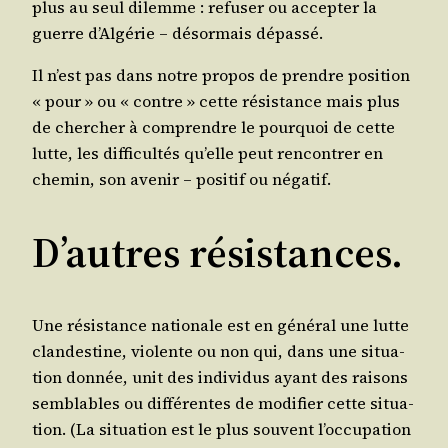
plus au seul dilemme : refu­ser ou accep­ter la
guerre d’Al­gé­rie – désor­mais dépassé.
Il n’est pas dans notre pro­pos de prendre posi­tion
« pour » ou « contre » cette résis­tance mais plus
de cher­cher à com­prendre le pour­quoi de cette
lutte, les dif­fi­cul­tés qu’elle peut ren­con­trer en
che­min, son ave­nir – posi­tif ou négatif.
D’autres résistances.
Une résis­tance natio­nale est en géné­ral une lutte
clan­des­tine, vio­lente ou non qui, dans une situa­
tion don­née, unit des indi­vi­dus ayant des rai­sons
sem­blables ou dif­fé­rentes de modi­fier cette situa­
tion. (La situa­tion est le plus sou­vent l’oc­cu­pa­tion