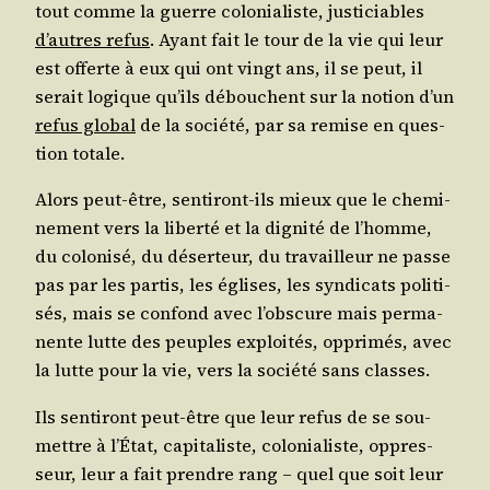
tout comme la guerre colo­nia­liste, jus­ti­ciables
d’autres refus
. Ayant fait le tour de la vie qui leur
est offerte à eux qui ont vingt ans, il se peut, il
serait logique qu’ils débouchent sur la notion d’un
refus glo­bal
de la socié­té, par sa remise en ques­
tion totale.
Alors peut-être, sen­ti­ront-ils mieux que le che­mi­
ne­ment vers la liber­té et la digni­té de l’homme,
du colo­ni­sé, du déser­teur, du tra­vailleur ne passe
pas par les par­tis, les églises, les syn­di­cats poli­ti­
sés, mais se confond avec l’obs­cure mais per­ma­
nente lutte des peuples exploi­tés, oppri­més, avec
la lutte pour la vie, vers la socié­té sans classes.
Ils sen­ti­ront peut-être que leur refus de se sou­
mettre à l’É­tat, capi­ta­liste, colo­nia­liste, oppres­
seur, leur a fait prendre rang – quel que soit leur