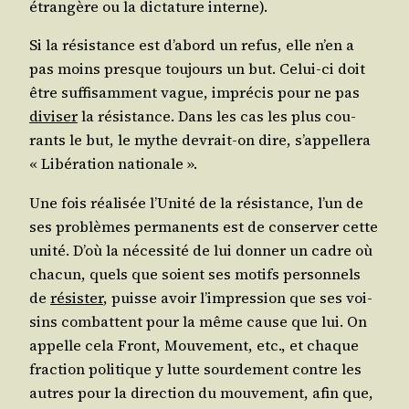
étran­gère ou la dic­ta­ture interne).
Si la résis­tance est d’a­bord un refus, elle n’en a
pas moins presque tou­jours un but. Celui-ci doit
être suf­fi­sam­ment vague, impré­cis pour ne pas
divi­ser
la résis­tance. Dans les cas les plus cou­
rants le but, le mythe devrait-on dire, s’ap­pel­le­ra
« Libé­ra­tion nationale ».
Une fois réa­li­sée l’U­ni­té de la résis­tance, l’un de
ses pro­blèmes per­ma­nents est de conser­ver cette
uni­té. D’où la néces­si­té de lui don­ner un cadre où
cha­cun, quels que soient ses motifs per­son­nels
de
résis­ter
, puisse avoir l’im­pres­sion que ses voi­
sins com­battent pour la même cause que lui. On
appelle cela Front, Mou­ve­ment, etc., et chaque
frac­tion poli­tique y lutte sour­de­ment contre les
autres pour la direc­tion du mou­ve­ment, afin que,