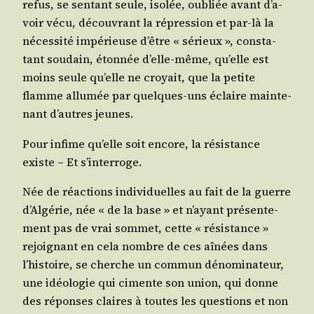
refus, se sen­tant seule, iso­lée, oubliée avant d’a­
voir vécu, décou­vrant la répres­sion et par-là la
néces­si­té impé­rieuse d’être « sérieux », consta­
tant sou­dain, éton­née d’elle-même, qu’elle est
moins seule qu’elle ne croyait, que la petite
flamme allu­mée par quelques-uns éclaire main­te­
nant d’autres jeunes.
Pour infime qu’elle soit encore, la résis­tance
existe – Et s’interroge.
Née de réac­tions indi­vi­duelles au fait de la guerre
d’Al­gé­rie, née « de la base » et n’ayant pré­sen­te­
ment pas de vrai som­met, cette « résis­tance »
rejoi­gnant en cela nombre de ces aînées dans
l’his­toire, se cherche un com­mun déno­mi­na­teur,
une idéo­lo­gie qui cimente son union, qui donne
des réponses claires à toutes les ques­tions et non