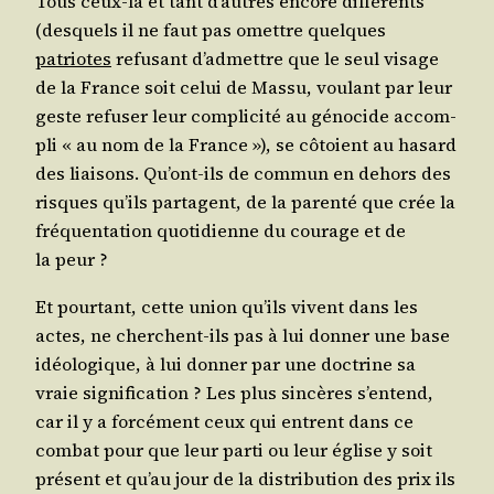
Tous ceux-là et tant d’autres encore dif­fé­rents
(des­quels il ne faut pas omettre quelques
patriotes
refu­sant d’ad­mettre que le seul visage
de la France soit celui de Mas­su, vou­lant par leur
geste refu­ser leur com­pli­ci­té au géno­cide accom­
pli « au nom de la France »), se côtoient au hasard
des liai­sons. Qu’ont-ils de com­mun en dehors des
risques qu’ils par­tagent, de la paren­té que crée la
fré­quen­ta­tion quo­ti­dienne du cou­rage et de
la peur ?
Et pour­tant, cette union qu’ils vivent dans les
actes, ne cherchent-ils pas à lui don­ner une base
idéo­lo­gique, à lui don­ner par une doc­trine sa
vraie signi­fi­ca­tion ? Les plus sin­cères s’en­tend,
car il y a for­cé­ment ceux qui entrent dans ce
com­bat pour que leur par­ti ou leur église y soit
pré­sent et qu’au jour de la dis­tri­bu­tion des prix ils