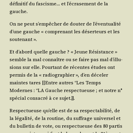
défi­ni­tif du fas­cisme… et l’é­cra­se­ment de la
gauche.
On ne peut s’empêcher de dou­ter de l’é­ven­tua­li­té
d’une gauche « com­pre­nant les déser­teurs et les
soutenant ».
Et d’a­bord quelle gauche ? « Jeune Résis­tance »
semble la mal connaître ou se faire pas mal d’illu­
sions sur elle. Pour­tant de récentes études ont
per­mis de la « radio­gra­phier », d’en déce­ler
maintes tares [[Entre autres “Les Temps
Modernes : “LA Gauche res­pec­tueuse ; et notre n°
spé­cial consa­cré à ce sujet.]].
Res­pec­tueuse qu’elle est de sa res­pec­ta­bi­li­té, de
la léga­li­té, de la rou­tine, du suf­frage uni­ver­sel et
du bul­le­tin de vote, ou res­pec­tueuse des 80 par­tis