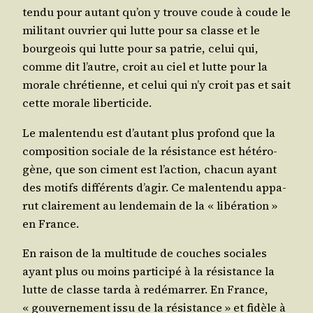
ten­du pour autant qu’on y trouve coude à coude le
mili­tant ouvrier qui lutte pour sa classe et le
bour­geois qui lutte pour sa patrie, celui qui,
comme dit l’autre, croit au ciel et lutte pour la
morale chré­tienne, et celui qui n’y croit pas et sait
cette morale liberticide.
Le mal­en­ten­du est d’au­tant plus pro­fond que la
com­po­si­tion sociale de la résis­tance est hété­ro­
gène, que son ciment est l’ac­tion, cha­cun ayant
des motifs dif­fé­rents d’a­gir. Ce mal­en­ten­du appa­
rut clai­re­ment au len­de­main de la « libé­ra­tion »
en France.
En rai­son de la mul­ti­tude de couches sociales
ayant plus ou moins par­ti­ci­pé à la résis­tance la
lutte de classe tar­da à redé­mar­rer. En France,
« gou­ver­ne­ment issu de la résis­tance » et fidèle à