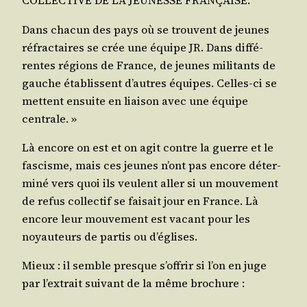
COLLECTIVE DE LA JEUNESSE FRANÇAISE.
Dans cha­cun des pays où se trouvent de jeunes
réfrac­taires se crée une équipe JR. Dans dif­fé­
rentes régions de France, de jeunes mili­tants de
gauche éta­blissent d’autres équipes. Celles-ci se
mettent ensuite en liai­son avec une équipe
centrale. »
Là encore on est et on agit contre la guerre et le
fas­cisme, mais ces jeunes n’ont pas encore déter­
mi­né vers quoi ils veulent aller si un mou­ve­ment
de refus col­lec­tif se fai­sait jour en France. Là
encore leur mou­ve­ment est vacant pour les
noyau­teurs de par­tis ou d’églises.
Mieux : il semble presque s’of­frir si l’on en juge
par l’ex­trait sui­vant de la même brochure :