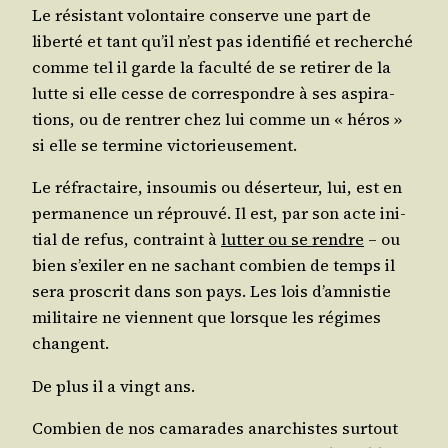
Le résis­tant volon­taire conserve une part de
liber­té et tant qu’il n’est pas iden­ti­fié et recher­ché
comme tel il garde la facul­té de se reti­rer de la
lutte si elle cesse de cor­res­pondre à ses aspi­ra­
tions, ou de ren­trer chez lui comme un « héros »
si elle se ter­mine victorieusement.
Le réfrac­taire, insou­mis ou déser­teur, lui, est en
per­ma­nence un réprou­vé. Il est, par son acte ini­
tial de refus, contraint à
lut­ter ou se rendre
– ou
bien s’exi­ler en ne sachant com­bien de temps il
sera pros­crit dans son pays. Les lois d’am­nis­tie
mili­taire ne viennent que lorsque les régimes
changent.
De plus il a vingt ans.
Com­bien de nos cama­rades anar­chistes sur­tout