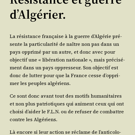
d’Algérier.
La résis­tance fran­çaise à la guerre d’Al­gé­rie pré­
sente la par­ti­cu­la­ri­té de naître non pas dans un
pays oppri­mé par un autre, et donc avec pour
objec­tif une « libé­ra­tion natio­nale », mais pré­ci­sé­
ment dans un pays oppres­seur. Son objec­tif est
donc de lut­ter pour que la France cesse d’op­pri­
mer les peuples algériens.
Ce sont donc avant tout des motifs huma­ni­taires
et non plus patrio­tiques qui animent ceux qui ont
choi­si d’ai­der le F.L.N. ou de refu­ser de com­battre
contre les Algériens.
Là encore si leur action se réclame de l’an­ti­co­lo­