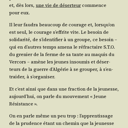
et, dès lors,
une vie de déser­teur
com­mence
pour eux.
Il leur fau­dra beau­coup de cou­rage et, lors­qu’on
est seul, le cou­rage s’ef­frite vite. Le besoin de
soli­da­ri­té, de s’i­den­ti­fier à un groupe, ce besoin –
qui en d’autres temps ame­na le réfrac­taire S.T.O.
du gre­nier de la ferme de sa tante au maquis du
Ver­cors – amène les jeunes insou­mis et déser­
teurs de la guerre d’Al­gé­rie à se grou­per, à s’en­
trai­der, à s’organiser.
Et c’est ain­si que dans une frac­tion de la jeu­nesse,
aujourd’­hui, on parle du mou­ve­ment « Jeune
Résistance ».
On en parle même un peu trop : l’ap­pren­tis­sage
de la pru­dence étant un che­min que la jeu­nesse