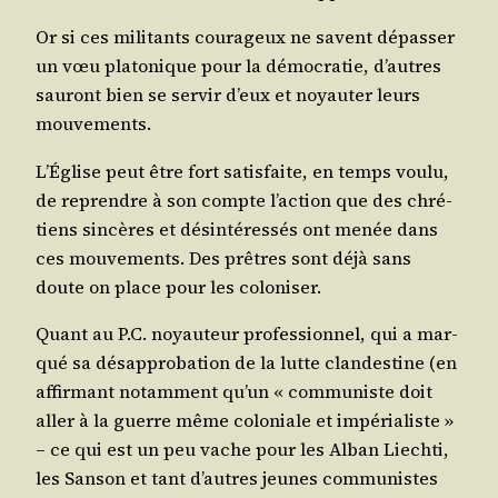
Or si ces mili­tants cou­ra­geux ne savent dépas­ser
un vœu pla­to­nique pour la démo­cra­tie, d’autres
sau­ront bien se ser­vir d’eux et noyau­ter leurs
mouvements.
L’É­glise peut être fort satis­faite, en temps vou­lu,
de reprendre à son compte l’ac­tion que des chré­
tiens sin­cères et dés­in­té­res­sés ont menée dans
ces mou­ve­ments. Des prêtres sont déjà sans
doute on place pour les coloniser.
Quant au P.C. noyau­teur pro­fes­sion­nel, qui a mar­
qué sa désap­pro­ba­tion de la lutte clan­des­tine (en
affir­mant notam­ment qu’un « com­mu­niste doit
aller à la guerre même colo­niale et impé­ria­liste »
– ce qui est un peu vache pour les Alban Liech­ti,
les San­son et tant d’autres jeunes com­mu­nistes