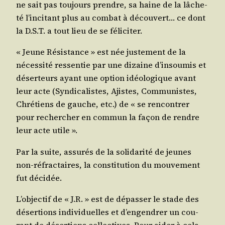
ne sait pas tou­jours prendre, sa haine de la lâche­
té l’in­ci­tant plus au com­bat à décou­vert… ce dont
la D.S.T. a tout lieu de se féliciter.
« Jeune Résis­tance » est née jus­te­ment de la
néces­si­té res­sen­tie par une dizaine d’in­sou­mis et
déser­teurs ayant une option idéo­lo­gique avant
leur acte (Syn­di­ca­listes, Ajistes, Com­mu­nistes,
Chré­tiens de gauche, etc.) de « se ren­con­trer
pour recher­cher en com­mun la façon de rendre
leur acte utile ».
Par la suite, assu­rés de la soli­da­ri­té de jeunes
non-réfrac­taires, la consti­tu­tion du mou­ve­ment
fut décidée.
L’ob­jec­tif de « J.R. » est de dépas­ser le stade des
déser­tions indi­vi­duelles et d’en­gen­drer un cou­
rant de déser­tions col­lec­tives. Pour aider à cela