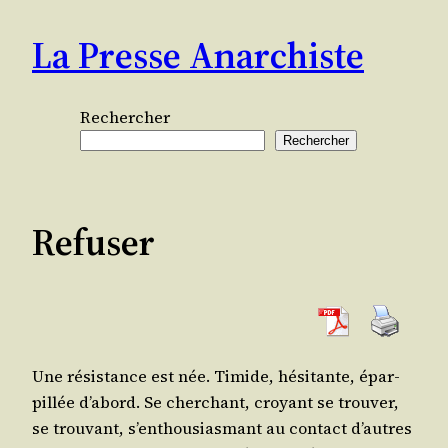
Aller
La Presse Anarchiste
au
contenu
Rechercher
Rechercher
Refuser
Une résis­tance est née. Timide, hési­tante, épar­
pillée d’a­bord. Se cher­chant, croyant se trou­ver,
se trou­vant, s’en­thou­sias­mant au contact d’autres