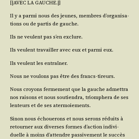
[|AVEC LA GAUCHE.|]
Il y a par­mi nous des jeunes, membres d’or­ga­ni­sa­
tions ou de par­tis de gauche.
Ils ne veulent pas s’en exclure.
Ils veulent tra­vailler avec eux et par­mi eux.
Ils veulent les entraîner.
Nous ne vou­lons pas être des francs-tireurs.
Nous croyons fer­me­ment que la gauche admet­tra
nos rai­sons et nous sou­tien­dra, triom­phe­ra de ses
len­teurs et de ses atermoiements.
Sinon nous échoue­rons et nous serons réduits à
retour­ner aux diverses formes d’ac­tion indi­vi­
duelle à moins d’at­tendre pas­si­ve­ment le suc­cès