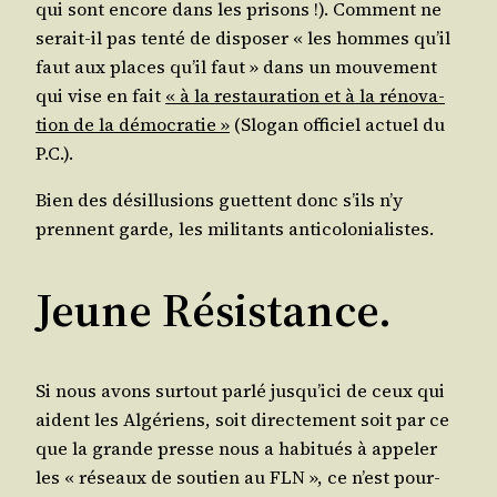
qui sont encore dans les pri­sons !). Com­ment ne
serait-il pas ten­té de dis­po­ser « les hommes qu’il
faut aux places qu’il faut » dans un mou­ve­ment
qui vise en fait
« à la res­tau­ra­tion et à la réno­va­
tion de la démo­cra­tie »
(Slo­gan offi­ciel actuel du
P.C.).
Bien des dés­illu­sions guettent donc s’ils n’y
prennent garde, les mili­tants anticolonialistes.
Jeune Résistance.
Si nous avons sur­tout par­lé jus­qu’i­ci de ceux qui
aident les Algé­riens, soit direc­te­ment soit par ce
que la grande presse nous a habi­tués à appe­ler
les « réseaux de sou­tien au FLN », ce n’est pour­