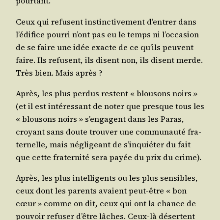
pourtant.
Ceux qui refusent ins­tinc­ti­ve­ment d’en­trer dans
l’é­di­fice pour­ri n’ont pas eu le temps ni l’oc­ca­sion
de se faire une idée exacte de ce qu’ils peuvent
faire. Ils refusent, ils disent non, ils disent merde.
Très bien. Mais après ?
Après, les plus per­dus res­tent « blou­sons noirs »
(et il est inté­res­sant de noter que presque tous les
« blou­sons noirs » s’en­gagent dans les Paras,
croyant sans doute trou­ver une com­mu­nau­té fra­
ter­nelle, mais négli­geant de s’in­quié­ter du fait
que cette fra­ter­ni­té sera payée du prix du crime).
Après, les plus intel­li­gents ou les plus sen­sibles,
ceux dont les parents avaient peut-être « bon
cœur » comme on dit, ceux qui ont la chance de
pou­voir refu­ser d’être lâches. Ceux-là désertent