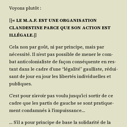
Voyons plu­tôt :
[|
« LE M.A.F. EST UNE ORGANISATION
CLANDESTINE PARCE QUE SON ACTION EST
ILLÉGALE.
|]
Cela non par goût, ni par prin­cipe, mais par
néces­si­té. Il n’est pas pos­sible de mener le com­
bat anti­co­lo­nia­liste de façon consé­quente en res­
tant dans le cadre d’une “léga­li­té” gaul­liste, rédui­
sant de jour en jour les liber­tés indi­vi­duelles et
publiques.
C’est pour n’a­voir pas vou­lu jus­qu’i­ci sor­tir de ce
cadre que les par­tis de gauche se sont pra­ti­que­
ment condam­nés à l’impuissance…
… S’il a pour prin­cipe de base la soli­da­ri­té de la