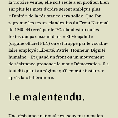
la vic­toire venue, elle soit seule à en pro­fi­ter. Bien
sûr plus les mots d’ordre seront ambi­gus plus
« l’u­ni­té » de la résis­tance sera solide. Que l’on
reprenne les textes clan­des­tins du Front Natio­nal
de 1940 – 44 (créé par le P.C. clan­des­tin) où les
textes qui paraissent dans « El Mou­ja­hid »
(organe offi­ciel FLN) on est frap­pé par le voca­bu­
laire employé : Liber­té, Patrie, Hon­neur, Digni­té
humaine… Et quand un front ou un mou­ve­ment
de résis­tance pro­nonce le mot « Démo­cra­tie », il a
tout dit quant au régime qu’il compte ins­tau­rer
après la « Libération ».
Le malentendu.
Une résis­tance natio­nale est sou­vent un mal­en­