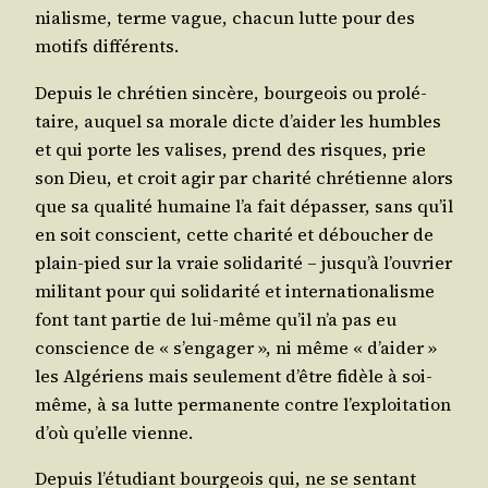
nia­lisme, terme vague, cha­cun lutte pour des
motifs différents.
Depuis le chré­tien sin­cère, bour­geois ou pro­lé­
taire, auquel sa morale dicte d’ai­der les humbles
et qui porte les valises, prend des risques, prie
son Dieu, et croit agir par cha­ri­té chré­tienne alors
que sa qua­li­té humaine l’a fait dépas­ser, sans qu’il
en soit conscient, cette cha­ri­té et débou­cher de
plain-pied sur la vraie soli­da­ri­té – jus­qu’à l’ou­vrier
mili­tant pour qui soli­da­ri­té et inter­na­tio­na­lisme
font tant par­tie de lui-même qu’il n’a pas eu
conscience de « s’en­ga­ger », ni même « d’ai­der »
les Algé­riens mais seule­ment d’être fidèle à soi-
même, à sa lutte per­ma­nente contre l’ex­ploi­ta­tion
d’où qu’elle vienne.
Depuis l’é­tu­diant bour­geois qui, ne se sen­tant