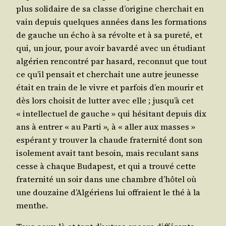
plus soli­daire de sa classe d’o­ri­gine cher­chait en
vain depuis quelques années dans les for­ma­tions
de gauche un écho à sa révolte et à sa pure­té, et
qui, un jour, pour avoir bavar­dé avec un étu­diant
algé­rien ren­con­tré par hasard, recon­nut que tout
ce qu’il pen­sait et cher­chait une autre jeu­nesse
était en train de le vivre et par­fois d’en mou­rir et
dès lors choi­sit de lut­ter avec elle ; jus­qu’à cet
« intel­lec­tuel de gauche » qui hési­tant depuis dix
ans à entrer « au Par­ti », à « aller aux masses »
espé­rant y trou­ver la chaude fra­ter­ni­té dont son
iso­le­ment avait tant besoin, mais recu­lant sans
cesse à chaque Buda­pest, et qui a trou­vé cette
fra­ter­ni­té un soir dans une chambre d’hô­tel où
une dou­zaine d’Al­gé­riens lui offraient le thé à la
menthe.