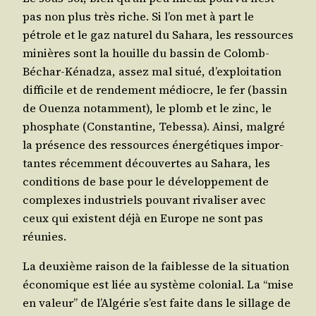
pas non plus très riche. Si l’on met à part le
pétrole et le gaz natu­rel du Saha­ra, les res­sources
minières sont la houille du bas­sin de Colomb-
Béchar-Kénad­za, assez mal situé, d’ex­ploi­ta­tion
dif­fi­cile et de ren­de­ment médiocre, le fer (bas­sin
de Ouen­za notam­ment), le plomb et le zinc, le
phos­phate (Constan­tine, Tebes­sa). Ain­si, mal­gré
la pré­sence des res­sources éner­gé­tiques impor­
tantes récem­ment décou­vertes au Saha­ra, les
condi­tions de base pour le déve­lop­pe­ment de
com­plexes indus­triels pou­vant riva­li­ser avec
ceux qui existent déjà en Europe ne sont pas
réunies.
La deuxième rai­son de la fai­blesse de la situa­tion
éco­no­mique est liée au sys­tème colo­nial. La “mise
en valeur” de l’Al­gé­rie s’est faite dans le sillage de