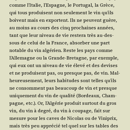
comme l’I­ta­lie, l’Es­pagne, le Por­tu­gal, la Grèce,
qui tous pro­duisent non seule­ment le vin qu’ils
boivent mais en exportent. Ils ne peuvent guère,
au moins au cours des cinq pro­chaines années,
tant que leur niveau de vie res­te­ra très au-des­
sous de celui de la France, absor­ber une part
notable du vin algé­rien. Reste les pays comme
l’Al­le­magne ou la Grande-Bre­tagne, par exemple,
qui eux ont un niveau de vie éle­vé et des devises
et ne pro­duisent pas, ou presque pas, de vin. Mal­
heu­reu­se­ment, leurs habi­tudes sont telles qu’ils
ne consomment pas beau­coup de vin et presque
uni­que­ment du vin de qua­li­té (Bor­deaux, Cham­
pagne, etc.). Or, l’Al­gé­rie pro­duit sur­tout du gros
vin, du vin à degré, du vin à cou­page, fait sur
mesure pour les caves de Nico­las ou de Vini­prix,
mais très peu appré­cié tel quel sur les tables des