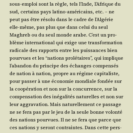
sous-emploi sont la règle, tels l’Inde, l’A­frique du
sud, cer­tains pays lati­no-amé­ri­cains, etc. – ne
peut pas être réso­lu dans le cadre de l’Al­gé­rie
elle-même, pas plus que dans celui du seul
Magh­reb ou du seul monde arabe. C’est un pro­
blème inter­na­tio­nal qui exige une trans­for­ma­tion
radi­cale des rap­ports entre les puis­sances bien
pour­vues et les “nations pro­lé­taires”, qui implique
l’a­ban­don du prin­cipe des échanges com­pen­sés
de nation à nation, propre au régime capi­ta­liste,
pour pas­ser à une éco­no­mie mon­diale fon­dée sur
la coopé­ra­tion et non sur la concur­rence, sur la
com­pen­sa­tion des inéga­li­tés natu­relles et non sur
leur aggra­va­tion. Mais natu­rel­le­ment ce pas­sage
ne se fera pas par le jeu de la seule bonne volon­té
des nations pour­vues. Il ne se fera que parce que
ces nations y seront contraintes. Dans cette pers­