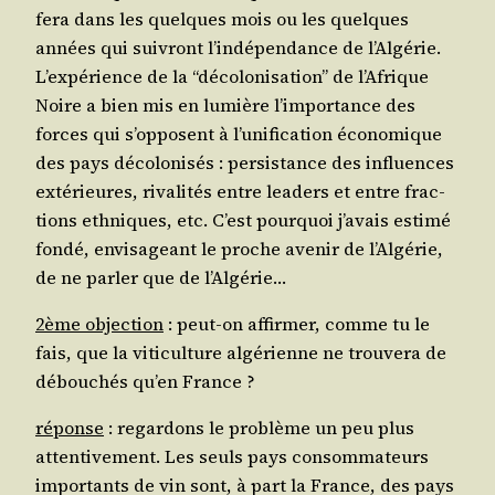
fera dans les quelques mois ou les quelques
années qui sui­vront l’in­dé­pen­dance de l’Al­gé­rie.
L’ex­pé­rience de la “déco­lo­ni­sa­tion” de l’A­frique
Noire a bien mis en lumière l’im­por­tance des
forces qui s’op­posent à l’u­ni­fi­ca­tion éco­no­mique
des pays déco­lo­ni­sés : per­sis­tance des influences
exté­rieures, riva­li­tés entre lea­ders et entre frac­
tions eth­niques, etc. C’est pour­quoi j’a­vais esti­mé
fon­dé, envi­sa­geant le proche ave­nir de l’Al­gé­rie,
de ne par­ler que de l’Algérie…
2ème objec­tion
: peut-on affir­mer, comme tu le
fais, que la viti­cul­ture algé­rienne ne trou­ve­ra de
débou­chés qu’en France ?
réponse
: regar­dons le pro­blème un peu plus
atten­ti­ve­ment. Les seuls pays consom­ma­teurs
impor­tants de vin sont, à part la France, des pays