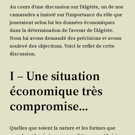
Au cours d’une dis­cus­sion sur l’Al­gé­rie, un de nos
cama­rades a insis­té sur l’im­por­tance du rôle que
joue­raient selon lui les don­nées éco­no­miques
dans la déter­mi­na­tion de l’a­ve­nir de l’Al­gé­rie.
Nous lui avons deman­dé des pré­ci­sions et avons
sou­le­vé des objec­tions. Voi­ci le reflet de cette
discussion.
I – Une situation
économique très
compromise…
Quelles que soient la nature et les formes que