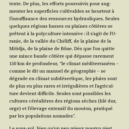
tente. De plus, les efforts pour­sui­vis pour aug­
men­ter les super­fi­cies culti­vables se heurtent à
l’in­suf­fi­sance des res­sources hydrau­liques. Seules
quelques régions basses ou plaines côtières se
prêtent à la poly­cul­ture inten­sive : il s’a­git de l’O­
ra­nie, de la val­lée du Ché­liff, de la plaine de la
Mitid­ja, de la plaine de Bône. Dès que l’on quitte
une mince bande côtière qui dépasse rare­ment
150 km de pro­fon­deur, “le cli­mat médi­ter­ra­néen –
comme le dit un manuel de géo­gra­phie – se
dégrade en cli­mat sub­dé­ser­tique, les pluies sont
de plus en plus rares et irré­gu­lières et l’a­gri­cul­
ture devient dif­fi­cile. Seules sont pos­sibles les
cultures céréa­lières des régions sèches (blé dur,
orge) et l’é­le­vage exten­sif du mou­ton, pra­ti­qué
par les popu­la­tions nomades”.
Le sous-sol, bien qu’un peu mieux pour­vu n’est