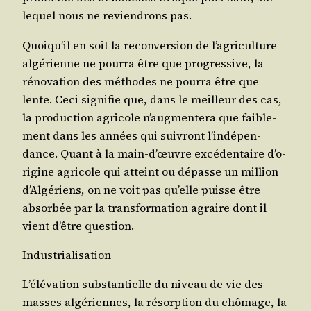
lequel nous ne revien­drons pas.
Quoi­qu’il en soit la recon­ver­sion de l’a­gri­cul­ture
algé­rienne ne pour­ra être que pro­gres­sive, la
réno­va­tion des méthodes ne pour­ra être que
lente. Ceci signi­fie que, dans le meilleur des cas,
la pro­duc­tion agri­cole n’aug­men­te­ra que fai­ble­
ment dans les années qui sui­vront l’in­dé­pen­
dance. Quant à la main-d’œuvre excé­den­taire d’o­
ri­gine agri­cole qui atteint ou dépasse un mil­lion
d’Al­gé­riens, on ne voit pas qu’elle puisse être
absor­bée par la trans­for­ma­tion agraire dont il
vient d’être question.
Indus­tria­li­sa­tion
L’é­lé­va­tion sub­stan­tielle du niveau de vie des
masses algé­riennes, la résorp­tion du chô­mage, la