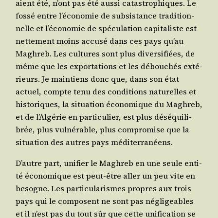
aient été, n’ont pas été aus­si catas­tro­phiques. Le
fos­sé entre l’é­co­no­mie de sub­sis­tance tra­di­tion­
nelle et l’é­co­no­mie de spé­cu­la­tion capi­ta­liste est
net­te­ment moins accu­sé dans ces pays qu’au
Magh­reb. Les cultures sont plus diver­si­fiées, de
même que les expor­ta­tions et les débou­chés exté­
rieurs. Je main­tiens donc que, dans son état
actuel, compte tenu des condi­tions natu­relles et
his­to­riques, la situa­tion éco­no­mique du Magh­reb,
et de l’Al­gé­rie en par­ti­cu­lier, est plus dés­équi­li­
brée, plus vul­né­rable, plus com­pro­mise que la
situa­tion des autres pays méditerranéens.
D’autre part, uni­fier le Magh­reb en une seule enti­
té éco­no­mique est peut-être aller un peu vite en
besogne. Les par­ti­cu­la­rismes propres aux trois
pays qui le com­posent ne sont pas négli­geables
et il n’est pas du tout sûr que cette uni­fi­ca­tion se