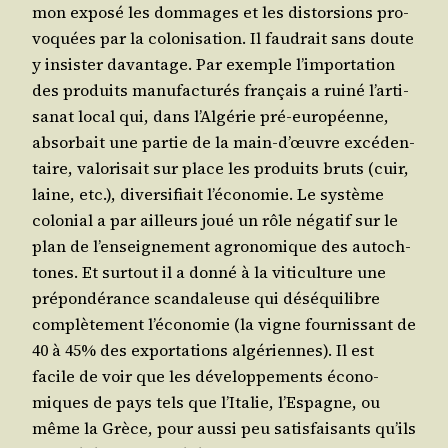
mon expo­sé les dom­mages et les dis­tor­sions pro­
vo­quées par la colo­ni­sa­tion. Il fau­drait sans doute
y insis­ter davan­tage. Par exemple l’im­por­ta­tion
des pro­duits manu­fac­tu­rés fran­çais a rui­né l’ar­ti­
sa­nat local qui, dans l’Al­gé­rie pré-euro­péenne,
absor­bait une par­tie de la main-d’œuvre excé­den­
taire, valo­ri­sait sur place les pro­duits bruts (cuir,
laine, etc.), diver­si­fiait l’é­co­no­mie. Le sys­tème
colo­nial a par ailleurs joué un rôle néga­tif sur le
plan de l’en­sei­gne­ment agro­no­mique des autoch­
tones. Et sur­tout il a don­né à la viti­cul­ture une
pré­pon­dé­rance scan­da­leuse qui dés­équi­libre
com­plè­te­ment l’é­co­no­mie (la vigne four­nis­sant de
40 à 45% des expor­ta­tions algé­riennes). Il est
facile de voir que les déve­lop­pe­ments éco­no­
miques de pays tels que l’I­ta­lie, l’Es­pagne, ou
même la Grèce, pour aus­si peu satis­fai­sants qu’ils