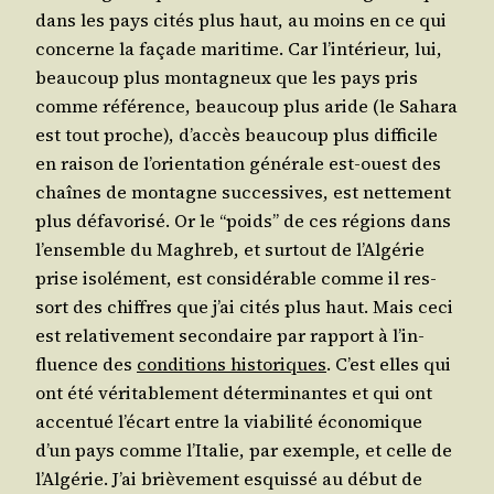
dans les pays cités plus haut, au moins en ce qui
concerne la façade mari­time. Car l’in­té­rieur, lui,
beau­coup plus mon­ta­gneux que les pays pris
comme réfé­rence, beau­coup plus aride (le Saha­ra
est tout proche), d’ac­cès beau­coup plus dif­fi­cile
en rai­son de l’o­rien­ta­tion géné­rale est-ouest des
chaînes de mon­tagne suc­ces­sives, est net­te­ment
plus défa­vo­ri­sé. Or le “poids” de ces régions dans
l’en­semble du Magh­reb, et sur­tout de l’Al­gé­rie
prise iso­lé­ment, est consi­dé­rable comme il res­
sort des chiffres que j’ai cités plus haut. Mais ceci
est rela­ti­ve­ment secon­daire par rap­port à l’in­
fluence des
condi­tions his­to­riques
. C’est elles qui
ont été véri­ta­ble­ment déter­mi­nantes et qui ont
accen­tué l’é­cart entre la via­bi­li­té éco­no­mique
d’un pays comme l’I­ta­lie, par exemple, et celle de
l’Al­gé­rie. J’ai briè­ve­ment esquis­sé au début de