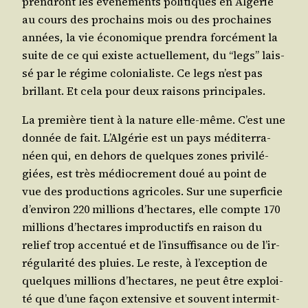
pren­dront les évé­ne­ments poli­tiques en Algé­rie
au cours des pro­chains mois ou des pro­chaines
années, la vie éco­no­mique pren­dra for­cé­ment la
suite de ce qui existe actuel­le­ment, du “legs” lais­
sé par le régime colo­nia­liste. Ce legs n’est pas
brillant. Et cela pour deux rai­sons principales.
La pre­mière tient à la nature elle-même. C’est une
don­née de fait. L’Al­gé­rie est un pays médi­ter­ra­
néen qui, en dehors de quelques zones pri­vi­lé­
giées, est très médio­cre­ment doué au point de
vue des pro­duc­tions agri­coles. Sur une super­fi­cie
d’en­vi­ron 220 mil­lions d’hec­tares, elle compte 170
mil­lions d’hec­tares impro­duc­tifs en rai­son du
relief trop accen­tué et de l’in­suf­fi­sance ou de l’ir­
ré­gu­la­ri­té des pluies. Le reste, à l’ex­cep­tion de
quelques mil­lions d’hec­tares, ne peut être exploi­
té que d’une façon exten­sive et sou­vent inter­mit­