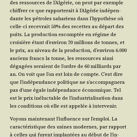
des res­sources de l’Al­gé­rie, on peut par exemple
chif­frer ce que rap­por­te­rait à l’Al­gé­rie indé­pen­
dante les pétroles saha­riens dans l’hy­po­thèse où
celle-ci rece­vrait 50% des recettes au départ des
puits. La pro­duc­tion escomp­tée en régime de
croi­sière étant d’en­vi­ron 20 mil­lions de tonnes, et
le prix, au niveau de la pro­duc­tion, d’en­vi­ron 6.000
anciens francs la tonne, les res­sources ain­si
déga­gées seraient de l’ordre de 60 mil­liards par
an. On voit que l’on est loin de compte. C’est dire
que l’in­dé­pen­dance poli­tique ne s’ac­com­pa­gne­ra
pas d’une égale indé­pen­dance éco­no­mique. Tel
est le prix iné­luc­table de l’in­dus­tria­li­sa­tion dans
les condi­tions où elle est appe­lée à intervenir.
Voyons main­te­nant l’in­fluence sur l’emploi. La
carac­té­ris­tique des usines modernes, par rap­port
à celles qui furent implan­tées au début de l’in­