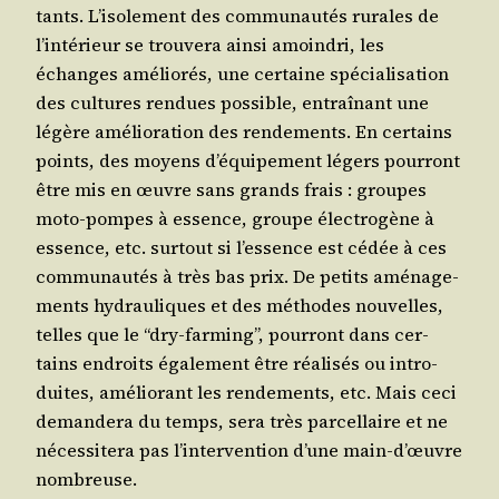
tants. L’i­so­le­ment des com­mu­nau­tés rurales de
l’in­té­rieur se trou­ve­ra ain­si amoin­dri, les
échanges amé­lio­rés, une cer­taine spé­cia­li­sa­tion
des cultures ren­dues pos­sible, entraî­nant une
légère amé­lio­ra­tion des ren­de­ments. En cer­tains
points, des moyens d’é­qui­pe­ment légers pour­ront
être mis en œuvre sans grands frais : groupes
moto-pompes à essence, groupe élec­tro­gène à
essence, etc. sur­tout si l’es­sence est cédée à ces
com­mu­nau­tés à très bas prix. De petits amé­na­ge­
ments hydrau­liques et des méthodes nou­velles,
telles que le “dry-far­ming”, pour­ront dans cer­
tains endroits éga­le­ment être réa­li­sés ou intro­
duites, amé­lio­rant les ren­de­ments, etc. Mais ceci
deman­de­ra du temps, sera très par­cel­laire et ne
néces­si­te­ra pas l’in­ter­ven­tion d’une main-d’œuvre
nombreuse.