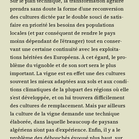
Sur le plan tech­nique, la trans­for­ma­tion agraire
pren­dra sans doute la forme d’une recon­ver­sion
des cultures dic­tée par le double sou­ci de satis­
faire en prio­ri­té les besoins des popu­la­tions
locales (et par consé­quent de rendre le pays
moins dépen­dant de l’é­tran­ger) tout en conser­
vant une cer­taine conti­nui­té avec les exploi­ta­
tions héri­tées des Euro­péens. À cet égard, le pro­
blème du vignoble et de son sort sera le plus
impor­tant. La vigne est en effet une des cultures
sou­vent les mieux adap­tées aux sols et aux condi­
tions cli­ma­tiques de la plu­part des régions où elle
s’est déve­lop­pée, et on lui trou­ve­ra dif­fi­ci­le­ment
des cultures de rem­pla­ce­ment. Mais par ailleurs
la culture de la vigne demande une tech­nique
éla­bo­rée, dans laquelle beau­coup de pay­sans
algé­riens n’ont pas d’ex­pé­rience. Enfin, il y a le
pro­blème des débou­chés évo­qué plus haut, sur