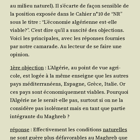
au milieu natu­rel). Il s’é­carte de façon sen­sible de
la posi­tion expo­sée dans le Cahier n°10 de “NR”
sous le titre : “L’é­co­no­mie algé­rienne est-elle
viable?”. C’est dire qu’il a sus­ci­té des objec­tions.
Voi­ci les prin­ci­pales, avec les réponses four­nies
par notre cama­rade. Au lec­teur de se faire une
opinion.
1ère objec­tion
: L’Al­gé­rie, au point de vue agri­
cole, est logée à la même enseigne que les autres
pays médi­ter­ra­néens, Espagne, Grèce, Ita­lie. Or
ces pays sont éco­no­mi­que­ment viables. Pour­quoi
l’Al­gé­rie ne le serait-elle pas, sur­tout si on ne la
consi­dère pas iso­lé­ment mais en tant que par­tie
inté­grante du Maghreb ?
réponse
: Effec­ti­ve­ment les condi­tions
natu­relles
ne sont guère plus défa­vo­rables au Magh­reb que