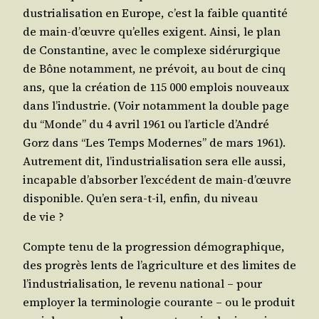
dus­tria­li­sa­tion en Europe, c’est la faible quan­ti­té
de main-d’œuvre qu’elles exigent. Ain­si, le plan
de Constan­tine, avec le com­plexe sidé­rur­gique
de Bône notam­ment, ne pré­voit, au bout de cinq
ans, que la créa­tion de 115 000 emplois nou­veaux
dans l’in­dus­trie. (Voir notam­ment la double page
du “Monde” du 4 avril 1961 ou l’ar­ticle d’An­dré
Gorz dans “Les Temps Modernes” de mars 1961).
Autre­ment dit, l’in­dus­tria­li­sa­tion sera elle aus­si,
inca­pable d’ab­sor­ber l’ex­cé­dent de main-d’œuvre
dis­po­nible. Qu’en sera-t-il, enfin, du niveau
de vie ?
Compte tenu de la pro­gres­sion démo­gra­phique,
des pro­grès lents de l’a­gri­cul­ture et des limites de
l’in­dus­tria­li­sa­tion, le reve­nu natio­nal – pour
employer la ter­mi­no­lo­gie cou­rante – ou le pro­duit