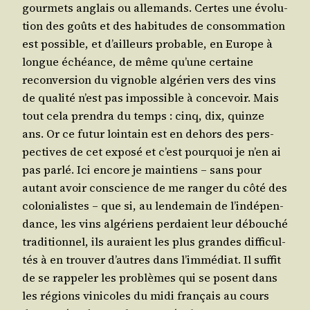
gour­mets anglais ou alle­mands. Certes une évo­lu­
tion des goûts et des habi­tudes de consom­ma­tion
est pos­sible, et d’ailleurs pro­bable, en Europe à
longue échéance, de même qu’une cer­taine
recon­ver­sion du vignoble algé­rien vers des vins
de qua­li­té n’est pas impos­sible à conce­voir. Mais
tout cela pren­dra du temps : cinq, dix, quinze
ans. Or ce futur loin­tain est en dehors des pers­
pec­tives de cet expo­sé et c’est pour­quoi je n’en ai
pas par­lé. Ici encore je main­tiens – sans pour
autant avoir conscience de me ran­ger du côté des
colo­nia­listes – que si, au len­de­main de l’in­dé­pen­
dance, les vins algé­riens per­daient leur débou­ché
tra­di­tion­nel, ils auraient les plus grandes dif­fi­cul­
tés à en trou­ver d’autres dans l’im­mé­diat. Il suf­fit
de se rap­pe­ler les pro­blèmes qui se posent dans
les régions vini­coles du midi fran­çais au cours