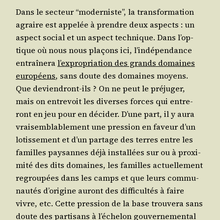
Dans le sec­teur “moder­niste”, la trans­for­ma­tion
agraire est appe­lée à prendre deux aspects : un
aspect social et un aspect tech­nique. Dans l’op­
tique où nous nous pla­çons ici, l’in­dé­pen­dance
entraî­ne­ra
l’ex­pro­pria­tion des grands domaines
euro­péens
, sans doute des domaines moyens.
Que devien­dront-ils ? On ne peut le pré­ju­ger,
mais on entre­voit les diverses forces qui entre­
ront en jeu pour en déci­der. D’une part, il y aura
vrai­sem­bla­ble­ment une pres­sion en faveur d’un
lotis­se­ment et d’un par­tage des terres entre les
familles pay­sannes déjà ins­tal­lées sur ou à proxi­
mi­té des dits domaines, les familles actuel­le­ment
regrou­pées dans les camps et que leurs com­mu­
nau­tés d’o­ri­gine auront des dif­fi­cul­tés à faire
vivre, etc. Cette pres­sion de la base trou­ve­ra sans
doute des par­ti­sans à l’é­che­lon gou­ver­ne­men­tal