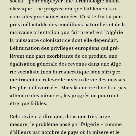
social – pour employer une ter­mi­no­lo­gie moins
clas­sique – ne pro­gres­se­ra que fai­ble­ment au
cours des pro­chaines années. C’est le fruit à peu
près iné­luc­table des condi­tions natu­relles et de la
mau­vaise orien­ta­tion qu’a fait prendre à l’Al­gé­rie
la puis­sance colo­ni­sa­trice dont elle dépen­dait.
L’é­li­mi­na­tion des pri­vi­lèges euro­péens qui pré­
lèvent une part exor­bi­tante de ce pro­duit, une
éga­li­sa­tion géné­rale des reve­nus dans une Algé­
rie socia­liste (non bureau­cra­tique bien sûr) per­
met­traient de rele­ver le niveau de vie des masses
les plus défa­vo­ri­sées. Mais là encore il ne faut pas
attendre des miracles, les pro­grès ne pour­ront
être que faibles.
Cela revient à dire que, dans une très large
mesure, le pro­blème posé par l’Al­gé­rie – comme
d’ailleurs par nombre de pays où la misère et le