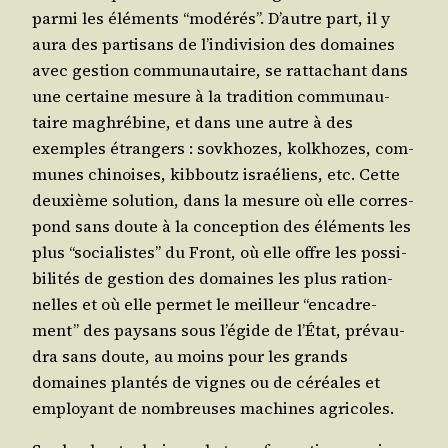
par­mi les élé­ments “modé­rés”. D’autre part, il y
aura des par­ti­sans de l’in­di­vi­sion des domaines
avec ges­tion com­mu­nau­taire, se rat­ta­chant dans
une cer­taine mesure à la tra­di­tion com­mu­nau­
taire magh­ré­bine, et dans une autre à des
exemples étran­gers : sov­khozes, kol­khozes, com­
munes chi­noises, kib­boutz israé­liens, etc. Cette
deuxième solu­tion, dans la mesure où elle cor­res­
pond sans doute à la concep­tion des élé­ments les
plus “socia­listes” du Front, où elle offre les pos­si­
bi­li­tés de ges­tion des domaines les plus ration­
nelles et où elle per­met le meilleur “enca­dre­
ment” des pay­sans sous l’é­gide de l’État, pré­vau­
dra sans doute, au moins pour les grands
domaines plan­tés de vignes ou de céréales et
employant de nom­breuses machines agricoles.