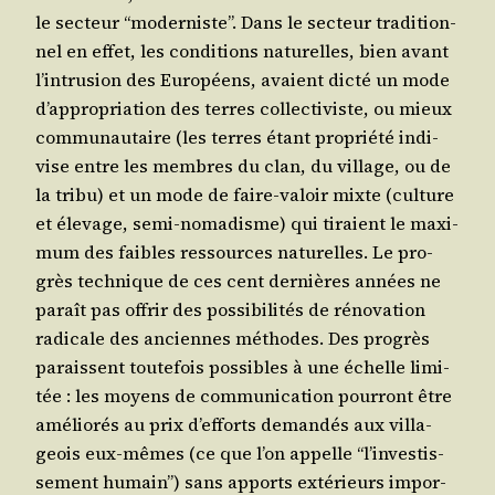
le sec­teur “moder­niste”. Dans le sec­teur tra­di­tion­
nel en effet, les condi­tions natu­relles, bien avant
l’in­tru­sion des Euro­péens, avaient dic­té un mode
d’ap­pro­pria­tion des terres col­lec­ti­viste, ou mieux
com­mu­nau­taire (les terres étant pro­prié­té indi­
vise entre les membres du clan, du vil­lage, ou de
la tri­bu) et un mode de faire-valoir mixte (culture
et éle­vage, semi-noma­disme) qui tiraient le maxi­
mum des faibles res­sources natu­relles. Le pro­
grès tech­nique de ces cent der­nières années ne
paraît pas offrir des pos­si­bi­li­tés de réno­va­tion
radi­cale des anciennes méthodes. Des pro­grès
paraissent tou­te­fois pos­sibles à une échelle limi­
tée : les moyens de com­mu­ni­ca­tion pour­ront être
amé­lio­rés au prix d’ef­forts deman­dés aux vil­la­
geois eux-mêmes (ce que l’on appelle “l’in­ves­tis­
se­ment humain”) sans apports exté­rieurs impor­