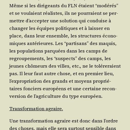
Même si les diri­geants du FLN étaient “modé­rés”
et se vou­laient réa­listes, ils ne pour­raient se per­
mettre d’ac­cep­ter une solu­tion qui conduise à
chan­ger les équipes poli­tiques et à lais­ser en
place, dans leur ensemble, les struc­tures éco­no­
miques anté­rieures. Les “par­ti­sans” des maquis,
les popu­la­tions par­quées dans les camps de
regrou­pe­ments, les “sus­pects” des camps, les
jeunes chô­meurs des villes, etc., ne le tolé­re­raient
pas. Il leur faut autre chose, et en pre­mier lieu,
l’ex­pro­pria­tion des grands et moyens pro­prié­
taires fon­ciers euro­péens et une cer­taine recon­
ver­sion de l’a­gri­cul­ture du type européen.
Trans­for­ma­tion agraire.
Une trans­for­ma­tion agraire est donc dans l’ordre
des choses, mais elle sera sur­tout sen­sible dans