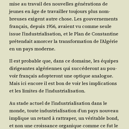
mise au tra­vail des nou­velles géné­ra­tions de
jeunes en âge de tra­vailler tou­jours plus nom­
breuses exigent autre chose. Les gou­ver­ne­ments
fran­çais, depuis 1956, avaient vu comme seule
issue l’in­dus­tria­li­sa­tion, et le Plan de Constan­tine
pré­ten­dait amor­cer la trans­for­ma­tion de l’Al­gé­rie
en un pays moderne.
Il est pro­bable que, dans ce domaine, les équipes
diri­geantes algé­riennes qui suc­cé­de­ront au pou­
voir fran­çais adop­te­ront une optique ana­logue.
Mais ici encore il est bon de voir les impli­ca­tions
et les limites de l’industrialisation.
Au stade actuel de l’in­dus­tria­li­sa­tion dans le
monde, toute indus­tria­li­sa­tion d’un pays nou­veau
implique un retard à rat­tra­per, un véri­table bond,
et non une crois­sance orga­nique comme ce fut le