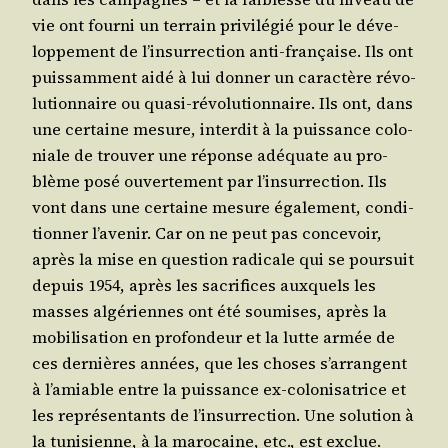
vie ont four­ni un ter­rain pri­vi­lé­gié pour le déve­
lop­pe­ment de l’in­sur­rec­tion anti-fran­çaise. Ils ont
puis­sam­ment aidé à lui don­ner un carac­tère révo­
lu­tion­naire ou qua­si-révo­lu­tion­naire. Ils ont, dans
une cer­taine mesure, inter­dit à la puis­sance colo­
niale de trou­ver une réponse adé­quate au pro­
blème posé ouver­te­ment par l’in­sur­rec­tion. Ils
vont dans une cer­taine mesure éga­le­ment, condi­
tion­ner l’a­ve­nir. Car on ne peut pas conce­voir,
après la mise en ques­tion radi­cale qui se pour­suit
depuis 1954, après les sacri­fices aux­quels les
masses algé­riennes ont été sou­mises, après la
mobi­li­sa­tion en pro­fon­deur et la lutte armée de
ces der­nières années, que les choses s’ar­rangent
à l’a­miable entre la puis­sance ex-colo­ni­sa­trice et
les repré­sen­tants de l’in­sur­rec­tion. Une solu­tion à
la tuni­sienne, à la maro­caine, etc., est exclue.