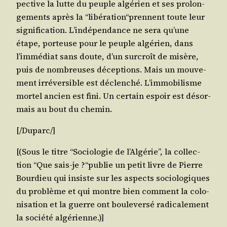
pec­tive la lutte du peuple algé­rien et ses pro­lon­
ge­ments après la “libération“prennent toute leur
signi­fi­ca­tion. L’in­dé­pen­dance ne sera qu’une
étape, por­teuse pour le peuple algé­rien, dans
l’im­mé­diat sans doute, d’un sur­croît de misère,
puis de nom­breuses décep­tions. Mais un mou­ve­
ment irré­ver­sible est déclen­ché. L’im­mo­bi­lisme
mor­tel ancien est fini. Un cer­tain espoir est désor­
mais au bout du chemin.
[/​Duparc/​]
[(Sous le titre “Socio­lo­gie de l’Al­gé­rie”, la col­lec­
tion “Que sais-je ?“publie un petit livre de Pierre
Bour­dieu qui insiste sur les aspects socio­lo­giques
du pro­blème et qui montre bien com­ment la colo­
ni­sa­tion et la guerre ont bou­le­ver­sé radi­ca­le­ment
la socié­té algérienne.)]