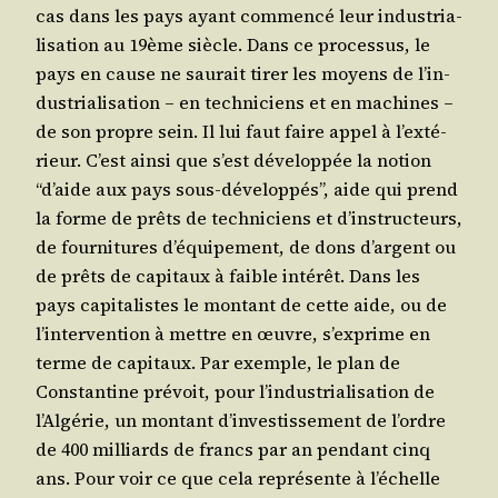
cas dans les pays ayant com­men­cé leur indus­tria­
li­sa­tion au 19ème siècle. Dans ce pro­ces­sus, le
pays en cause ne sau­rait tirer les moyens de l’in­
dus­tria­li­sa­tion – en tech­ni­ciens et en machines –
de son propre sein. Il lui faut faire appel à l’ex­té­
rieur. C’est ain­si que s’est déve­lop­pée la notion
“d’aide aux pays sous-déve­lop­pés”, aide qui prend
la forme de prêts de tech­ni­ciens et d’ins­truc­teurs,
de four­ni­tures d’é­qui­pe­ment, de dons d’argent ou
de prêts de capi­taux à faible inté­rêt. Dans les
pays capi­ta­listes le mon­tant de cette aide, ou de
l’in­ter­ven­tion à mettre en œuvre, s’ex­prime en
terme de capi­taux. Par exemple, le plan de
Constan­tine pré­voit, pour l’in­dus­tria­li­sa­tion de
l’Al­gé­rie, un mon­tant d’in­ves­tis­se­ment de l’ordre
de 400 mil­liards de francs par an pen­dant cinq
ans. Pour voir ce que cela repré­sente à l’é­chelle