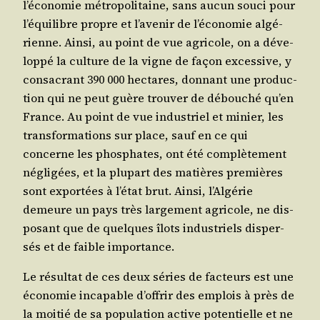
l’é­co­no­mie métro­po­li­taine, sans aucun sou­ci pour
l’é­qui­libre propre et l’a­ve­nir de l’é­co­no­mie algé­
rienne. Ain­si, au point de vue agri­cole, on a déve­
lop­pé la culture de la vigne de façon exces­sive, y
consa­crant 390 000 hec­tares, don­nant une pro­duc­
tion qui ne peut guère trou­ver de débou­ché qu’en
France. Au point de vue indus­triel et minier, les
trans­for­ma­tions sur place, sauf en ce qui
concerne les phos­phates, ont été com­plè­te­ment
négli­gées, et la plu­part des matières pre­mières
sont expor­tées à l’é­tat brut. Ain­si, l’Al­gé­rie
demeure un pays très lar­ge­ment agri­cole, ne dis­
po­sant que de quelques îlots indus­triels dis­per­
sés et de faible importance.
Le résul­tat de ces deux séries de fac­teurs est une
éco­no­mie inca­pable d’of­frir des emplois à près de
la moi­tié de sa popu­la­tion active poten­tielle et ne