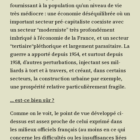
four­nis­sant à la popu­la­tion qu’un niveau de vie
très médiocre : une éco­no­mie dés­équi­li­brée où un
impor­tant sec­teur pré-capi­ta­liste coexiste avec
un sec­teur “moder­niste” très pro­fon­dé­ment
imbri­qué à l’é­co­no­mie de la France, et un sec­teur
“tertiaire“pléthorique et lar­ge­ment para­si­taire. La
guerre a appor­té depuis 1954, et sur­tout depuis
1958, d’autres per­tur­ba­tions, injec­tant ses mil­
liards à tort et à tra­vers, et créant, dans cer­tains
sec­teurs, la construc­tion urbaine par exemple,
une pros­pé­ri­té rela­tive par­ti­cu­liè­re­ment fragile.
… est-ce bien sûr ?
Comme on le voit, le point de vue déve­lop­pé ci-
des­sus est assez proche de celui expri­mé dans
les milieux offi­ciels fran­çais (au moins en ce qui
concerne les dif­fi­cul­tés ou les insuf­fi­sances liées