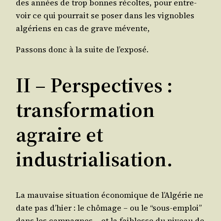
des années de trop bonnes récoltes, pour entre­
voir ce qui pour­rait se poser dans les vignobles
algé­riens en cas de grave mévente,
Pas­sons donc à la suite de l’exposé.
II – Perspectives :
transformation
agraire et
industrialisation.
La mau­vaise situa­tion éco­no­mique de l’Al­gé­rie ne
date pas d’hier : le chô­mage – ou le “sous-emploi”
dans les cam­pagnes – et la fai­blesse du niveau de