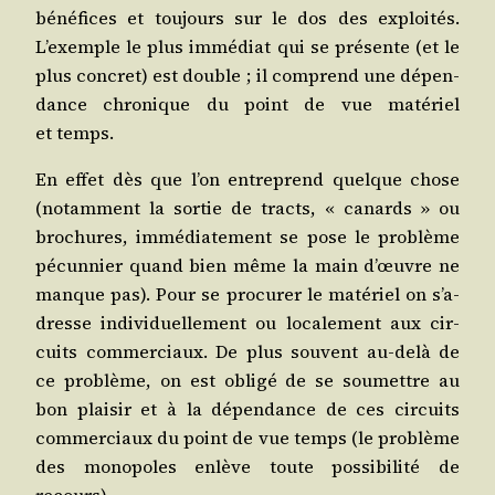
béné­fices et tou­jours sur le dos des exploi­tés.
L’exemple le plus immé­diat qui se pré­sente (et le
plus concret) est double ; il com­prend une dépen­
dance chro­nique du point de vue maté­riel
et temps.
En effet dès que l’on entre­prend quelque chose
(notam­ment la sor­tie de tracts, « canards » ou
bro­chures, immé­dia­te­ment se pose le pro­blème
pécun­nier quand bien même la main d’œuvre ne
manque pas). Pour se pro­cu­rer le maté­riel on s’a­
dresse indi­vi­duel­le­ment ou loca­le­ment aux cir­
cuits com­mer­ciaux. De plus sou­vent au-delà de
ce pro­blème, on est obli­gé de se sou­mettre au
bon plai­sir et à la dépen­dance de ces cir­cuits
com­mer­ciaux du point de vue temps (le pro­blème
des mono­poles enlève toute pos­si­bi­li­té de