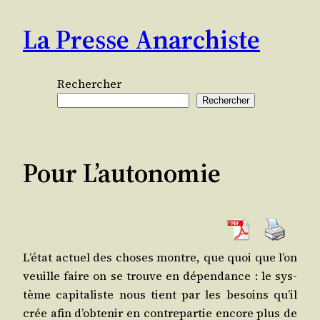
Aller
La Presse Anarchiste
au
contenu
Rechercher
Rechercher
Pour L’autonomie
L’é­tat actuel des choses montre, que quoi que l’on
veuille faire on se trouve en dépen­dance : le sys­
tème capi­ta­liste nous tient par les besoins qu’il
crée afin d’ob­te­nir en contre­par­tie encore plus de