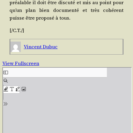
préa­lable il doit être dis­cu­té et mis au point pour
qu’un plan bien docu­men­té et très cohé­rent
puisse être pro­po­sé à tous.
[/C.T./]
Vincent Dubuc
View Fullscreen