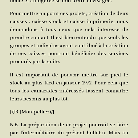
nome et auto­gé­rée se doit d’être envi­sa­gée
.
Pour mettre au point ces pro­jets, créa­tion de deux
caisses : caisse stock et caisse impri­me­rie, nous
deman­dons à tous ceux que cela inté­resse de
prendre contact. Il est bien enten­du que seuls les
groupes et indi­vi­dus ayant contri­bué à la créa­tion
de ces caisses pour­ront béné­fi­cier des ser­vices
pro­cu­rés par la suite.
Il est impor­tant de pou­voir mettre sur pied le
stock au plus tard en jan­vier 1972
. Pour cela que
tous les cama­rades inté­res­sés fassent connaître
leurs besoins au plus tôt.
[/​JR (Montpellier)/]
N.B. La pré­pa­ra­tion de ce pro­jet pour­rait se faire
par l’in­ter­mé­diaire du pré­sent bul­le­tin. Mais au