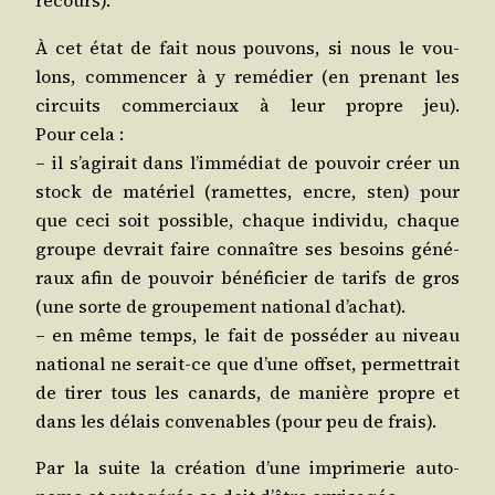
recours).
À cet état de fait nous pou­vons, si nous le vou­
lons, com­men­cer à y remé­dier
(en pre­nant les
cir­cuits com­mer­ciaux à leur propre jeu).
Pour cela :
– il s’a­gi­rait dans l’im­mé­diat de pou­voir créer un
stock de maté­riel (ramettes, encre, sten) pour
que ceci soit pos­sible, chaque indi­vi­du, chaque
groupe devrait faire connaître ses besoins géné­
raux afin de pou­voir béné­fi­cier de tarifs de gros
(une sorte de grou­pe­ment natio­nal d’achat).
– en même temps, le fait de pos­sé­der au niveau
natio­nal ne serait-ce que d’une off­set, per­met­trait
de tirer tous les canards, de manière propre et
dans les délais conve­nables (pour peu de frais).
Par la suite la créa­tion d’une impri­me­rie auto­