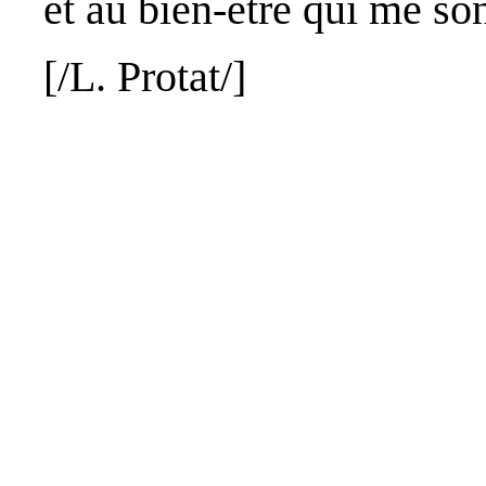
et au bien-être qui me so
[/L.
Protat
/]