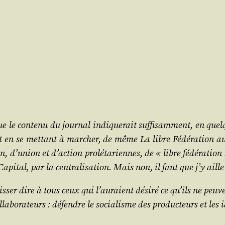
e le conte­nu du jour­nal indi­que­rait suf­fi­sam­ment, en qu
t en se met­tant à mar­cher, de même
La libre Fédé­ra­tion
aur
­tion, d’u­nion et d’ac­tion pro­lé­ta­riennes, de « libre fédé­ra­tio
e Capi­tal, par la cen­tra­li­sa­tion. Mais non, il faut que j’y ai
ais­ser dire à tous ceux qui l’au­raient dési­ré ce qu’ils ne pe
la­bo­ra­teurs : défendre le socia­lisme des pro­duc­teurs et les 