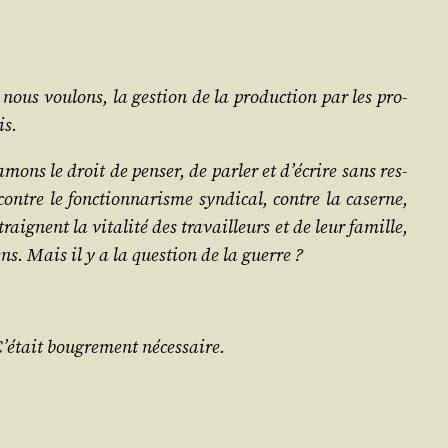
nous vou­lons, la ges­tion de la pro­duc­tion par les pro­
is.
ons le droit de pen­ser, de par­ler et d’é­crire sans res­
, contre le fonc­tion­na­risme syn­di­cal, contre la caserne,
traignent la vita­li­té des tra­vailleurs et de leur famille,
gens. Mais il y a la ques­tion de la guerre ?
C’é­tait bou­gre­ment nécessaire.