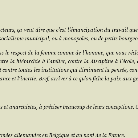
eurs, ça veut dire que c’est l’é­man­ci­pa­tion du tra­vail que 
 socia­lisme muni­ci­pal, ou à mono­poles, ou de petits bourgeo
lons le res­pect de la femme comme de l’homme, que nous récla­m
e la hié­rar­chie à l’a­te­lier, contre la dis­ci­pline à l’é­cole
t contre toutes les ins­ti­tu­tions qui dimi­nuent la pen­sée, con
rance et l’i­ner­tie. Bref, arri­ver à ce qu’on fiche la paix aux 
es et anar­chistes, à pré­ci­ser beau­coup de leurs concep­tions. 
armées alle­mandes en Bel­gique et au nord de la France.