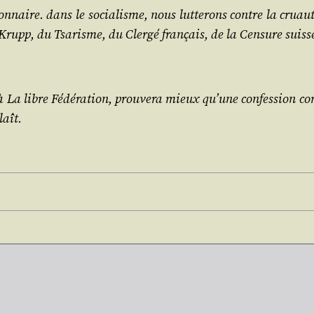
­naire. dans le socia­lisme, nous lut­te­rons contre la cruau­té, 
 Krupp, du Tsa­risme, du Cler­gé fran­çais, de la Cen­sure sui
 à
La libre Fédé­ra­tion
, prou­ve­ra mieux qu’une confes­sion co
laît.