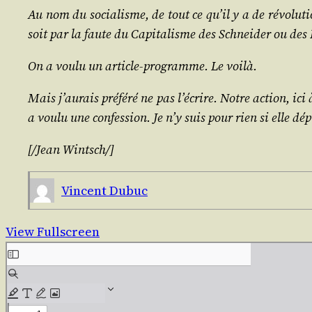
Au nom du socia­lisme, de tout ce qu’il y a de révo­lu­tion
soit par la faute du Capi­ta­lisme des Schnei­der ou des
On a vou­lu un article-pro­gramme. Le voilà.
Mais j’au­rais pré­fé­ré ne pas l’é­crire. Notre action, ici
a vou­lu une confes­sion. Je n’y suis pour rien si elle dép
[/​Jean
Wintsch
/​]
Vincent Dubuc
View Fullscreen