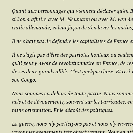
Quant aux per­son­nages qui viennent décla­rer qu’en Bel
si l’on a affaire avec M. Neu­mann ou avec M. van der 
cra­tie alle­mande, et leur façon de s’en laver les mains,
Il ne s’a­git pas de défendre les capi­ta­listes de France
Il ne s’a­git pas d’être des patriotes hon­teux ou seule­
qu’il peut y avoir de révo­lu­tion­naire en France, de res
de ses deux grands alliés. C’est quelque chose. Et ceci n’
son Congo.
Nous sommes en dehors de toute patrie. Nous sommes pou
nels et de dévoue­ments, sou­vent sur les bar­ri­cades, 
taine orien­ta­tion. Et le dégoût des politiques.
La guerre, nous n’y par­ti­ci­pons pas et nous n’y env
voyons les évé­ne­ments très objec­ti­ve­ment. Nous en att