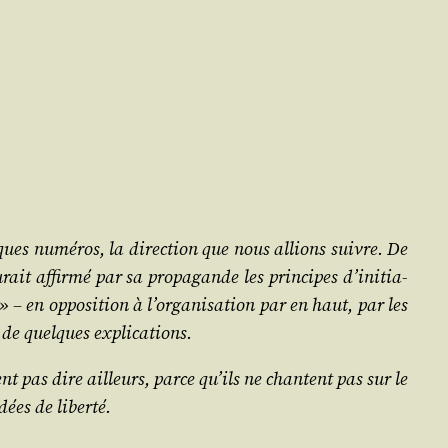
elques numé­ros, la direc­tion que nous allions suivre. De
ait affir­mé par sa pro­pa­gande les prin­cipes d’i­ni­tia­
n » – en oppo­si­tion à l’or­ga­ni­sa­tion par en haut, par les
lle de quelques explications.
uvent pas dire ailleurs, parce qu’ils ne chantent pas sur le
idées de liberté.