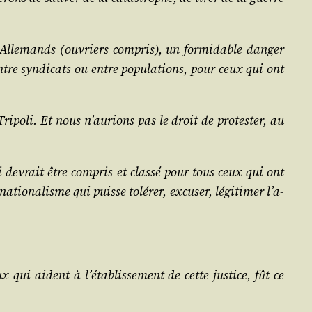
s Alle­mands (ouvriers com­pris), un for­mi­dable dan­ger
ntre syn­di­cats ou entre popu­la­tions, pour ceux qui ont
po­li. Et nous n’au­rions pas le droit de pro­tes­ter, au
i devrait être com­pris et clas­sé pour tous ceux qui ont
tio­na­lisme qui puisse tolé­rer, excu­ser, légi­ti­mer l’a­
x qui aident à l’é­ta­blis­se­ment de cette jus­tice, fût-ce