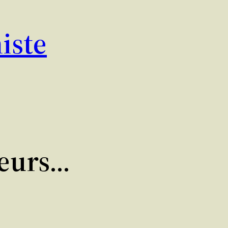
iste
ieurs…