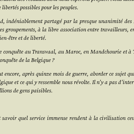
liber­tés pos­sibles pour les peuples.
d, indé­nia­ble­ment par­ta­gé par la presque una­ni­mi­té de
s grou­pe­ments, à la libre asso­cia­tion entre tra­vailleurs, e
ien-être et de liberté.
de conquête au Trans­vaal, au Maroc, en Mand­chou­rie et à Tri­
 conquête de la Belgique ?
faut encore, après quinze mois de guerre, abor­der ce sujet qu
que et ce qui y res­semble nous révolte. Il n’y a pas d’in­ter­na­
il­lions de gens paisibles.
Et savoir quel ser­vice immense rendent à la civi­li­sa­tion ceu