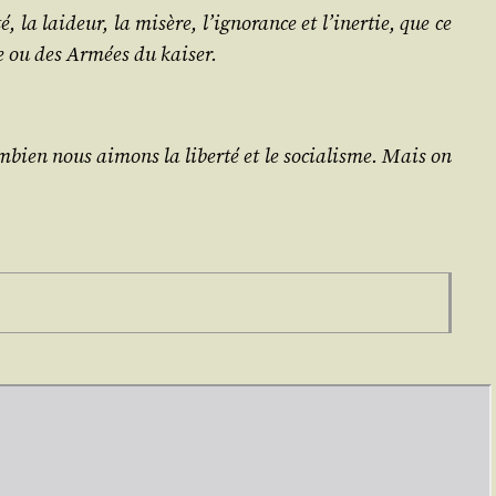
la lai­deur, la misère, l’i­gno­rance et l’i­ner­tie, que ce
sse ou des Armées du kaiser.
m­bien nous aimons la liber­té et le socia­lisme. Mais on