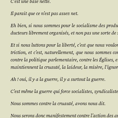
C’est une base nette.
Il parait que ce n’est pas assez net.
Eh bien, si nous sommes pour le socia­lisme des pro­duc­t
duc­teurs libre­ment orga­ni­sés, et non pas une sorte de
Et si nous lut­tons pour la liber­té, c’est que nous vou­
tric­tion, et c’est, natu­rel­le­ment, que nous sommes contr
contre la poli­tique par­le­men­taire, contre les Églises, e
main­tiennent la cruau­té, la lai­deur, la misère, l’i­gno­
Ah ! oui, il y a la guerre, il y a sur­tout la guerre.
C’est même la guerre qui force socia­listes, syn­di­ca­list
Nous sommes contre la cruau­té, avons nous dit.
Nous serons donc mani­fes­te­ment contre l’ac­tion des 