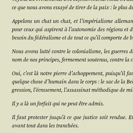
ce que nous avons essayé de tirer de la paix : le plus de 
Appe­lons un chat un chat, et l’im­pé­ria­lisme alle­man
pour ceux qui aspirent à l’au­to­no­mie des régions et de
besoin du fédé­ra­lisme et de tout ce qu’il com­porte de b
Nous avons lut­té contre le colo­nia­lisme, les guerres 
nom de nos prin­cipes, fer­me­ment sou­te­nus, contre la
Oui, c’est là notre pierre d’a­chop­pe­ment, puis­qu’il 
quelque chose d’hu­main dans le corps : le sac de la Bel­gi
gres­sion, l’é­cra­se­ment, l’as­sas­si­nat métho­dique de m
Il y a là un for­fait qui ne peut être admis.
Il faut pro­tes­ter jus­qu’à ce que jus­tice soit ren­due. 
avant tout dans les tranchées.