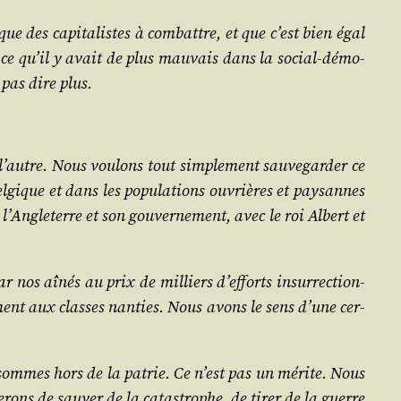
e des capi­ta­listes à com­battre, et que c’est bien égal
 ce qu’il y avait de plus mau­vais dans la social-démo­
 pas dire plus.
l’autre. Nous vou­lons tout sim­ple­ment sau­ve­gar­der ce
Bel­gique et dans les popu­la­tions ouvrières et pay­sannes
’An­gle­terre et son gou­ver­ne­ment, avec le roi Albert et
s aînés au prix de mil­liers d’ef­forts insur­rec­tion­
­ment aux classes nan­ties. Nous avons le sens d’une cer­
 sommes hors de la patrie. Ce n’est pas un mérite. Nous
e­rons de sau­ver de la catas­trophe, de tirer de la guerre