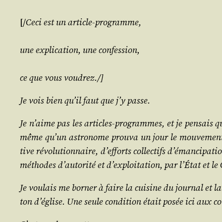
[/​
Ceci est un article-programme,
une expli­ca­tion, une confession,
ce que vous voudrez./]
Je vois bien qu’il faut que j’y passe.
Je n’aime pas les articles-pro­grammes, et je pen­sais qu
même qu’un astro­nome prou­va un jour le mou­ve­men
tive révo­lu­tion­naire, d’ef­forts col­lec­tifs d’é­man­ci­pa
méthodes d’au­to­ri­té et d’ex­ploi­ta­tion, par l’É­tat et l
Je vou­lais me bor­ner à faire la cui­sine du jour­nal et l
ton d’é­glise. Une seule condi­tion était posée ici aux col­