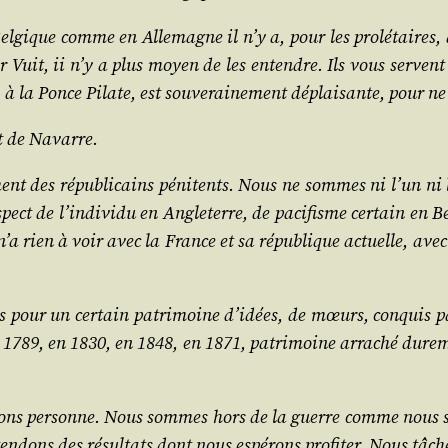
­gique comme en Alle­magne il n’y a, pour les pro­lé­taires, qu
Vuit, ii n’y a plus moyen de les entendre. Ils vous servent
 à la Ponce Pilate, est sou­ve­rai­ne­ment déplai­sante, pour ne
 et de Navarre.
ment des répu­bli­cains péni­tents. Nous ne sommes ni l’un ni 
­pect de l’in­di­vi­du en Angle­terre, de paci­fisme cer­tain en 
a rien à voir avec la France et sa répu­blique actuelle, avec l
r un cer­tain patri­moine d’i­dées, de mœurs, conquis par no
en 1789, en 1830, en 1848, en 1871, patri­moine arra­ché dure
er­rons per­sonne. Nous sommes hors de la guerre comme nous
en­dons des résul­tats dont nous espé­rons pro­fi­ter. Nous tâch