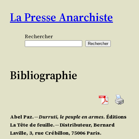
Aller
La Presse Anarchiste
au
contenu
Rechercher
Rechercher
Bibliographie
Abel Paz. —
Dur­ru­ti, le peuple en armes
. Édi­tions
La Tête de feuille. — Dis­tri­bu­teur, Ber­nard
Laville, 3, rue Cré­billon, 75006 Paris.