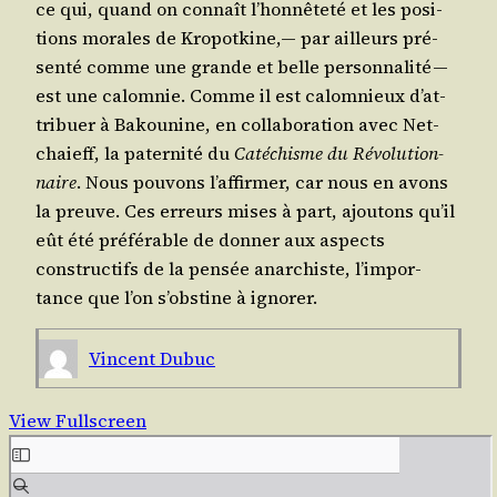
ce qui, quand on connaît l’hon­nê­te­té et les posi­
tions morales de Kro­pot­kine,— par ailleurs pré­
sen­té comme une grande et belle per­son­na­li­té —
est une calom­nie. Comme il est calom­nieux d’at­
tri­buer à Bakou­nine, en col­la­bo­ra­tion avec Net­
chaieff, la pater­ni­té du
Caté­chisme du Révo­lu­tion­
naire
. Nous pou­vons l’af­fir­mer, car nous en avons
la preuve. Ces erreurs mises à part, ajou­tons qu’il
eût été pré­fé­rable de don­ner aux aspects
construc­tifs de la pen­sée anar­chiste, l’im­por­
tance que l’on s’obs­tine à ignorer.
Vincent Dubuc
View Fullscreen