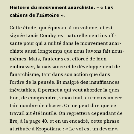
His­toire du mou­ve­ment anar­chiste. – « Les
cahiers de l’Histoire ».
Cette étude, qui équi­vaut à un volume, et est
signée Louis Com­by, est natu­rel­le­ment insuf­fi­
sante pour qui a mili­té dans le mou­ve­ment anar­
chiste aus­si long­temps que nous l’a­vons fait nous-
mêmes. Mais, l’au­teur s’est effor­cé de bien
embras­ser, la nais­sance et le déve­lop­pe­ment de
l’a­nar­chisme, tant dans son action que dans
l’ordre de la pen­sée. Et mal­gré des insuf­fi­sances
inévi­tables, il per­met à qui veut abor­der la ques­
tion, de com­prendre, sinon tout, du moins un cer­
tain nombre de choses. On ne peut dire que ce
tra­vail ait été inutile. On regret­te­ra cepen­dant de
lire, à la page 40, et en un enca­dré, cette phrase
attri­buée à Kro­pot­kine : « Le vol est un devoir »,