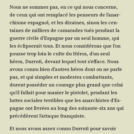
Nous ne sommes pas, en ce qui nous concerne,
de ceux qui ont rem­pla­cé les pen­seurs de l’a­nar­
chisme espa­gnol, et les dizaines, sinon les cen­
taines de mil­liers de cama­rades tués pen­dant la
guerre civile d’Es­pagne par un seul homme, qui
les éclip­se­rait tous. Et nous consi­dé­rons que l’on
pousse trop loin le culte du Héros, d’un seul
héros, Dur­ru­ti, devant lequel tout s’ef­face. Nous
avons connu bien d’autres héros dont on ne parle
pas, et qui simples et modestes com­bat­tants,
durent pos­sé­der un cou­rage plus grand que celui
qu’il fal­lait pour manier le pis­to­let, pen­dant les
luttes sociales ter­ribles que les anar­chistes d’Es­
pagne ont livrées au long des soixante-six ans qui
pré­cé­dèrent l’at­taque franquiste.
Et nous avons assez connu Dur­ru­ti pour savoir