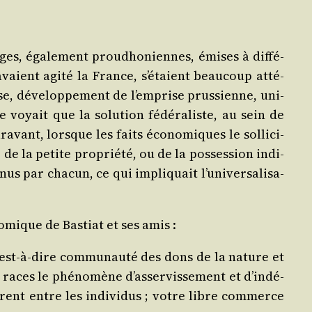
ges, éga­le­ment prou­dho­niennes, émises à dif­fé­
vaient agi­té la France, s’é­taient beau­coup atté­
se, déve­lop­pe­ment de l’emprise prus­sienne, uni­
ne voyait que la solu­tion fédé­ra­liste, au sein de
­vant, lorsque les faits éco­no­miques le sol­li­ci­
de la petite pro­prié­té, ou de la pos­ses­sion indi­
par cha­cun, ce qui impli­quait l’u­ni­ver­sa­li­sa­
.
no­mique de Bas­tiat et ses amis :
 c’est-à-dire com­mu­nau­té des dons de la nature et
ces le phé­no­mène d’as­ser­vis­se­ment et d’in­dé­
èrent entre les indi­vi­dus ; votre libre com­merce