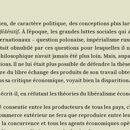
en, de carac­tère poli­tique, des concep­tions plus lar
édé­ra­tif
. À l’é­poque, les grandes luttes sociales qui a
r­na­tio­naux – ques­tion polo­naise, impé­ria­lisme rus
tait obnu­bi­lé par ces ques­tions pour les­quelles il 
­lo­so­phique n’a­vait jamais été plus loin. Mais, aupa­ra
tions. Il ne lui était plus pos­sible de défendre la thèse 
du libre échange des pro­duits de son tra­vail obte­nus 
ns sa cri­tique éco­no­mique, voyait bien la disparition
écrit-il, en réfu­tant les théo­ries du libé­ra­lisme éco­
ri­té consen­tie entre les pro­duc­teurs de tous les pays,
om­merce exté­rieur ne fera que repro­duire entre les ra
at, la concur­rence et tous les agents éco­no­miques op