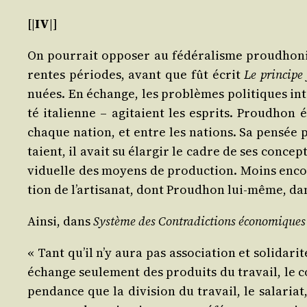
[|
IV
|]
On pour­rait oppo­ser au fédé­ra­lisme prou­dho­ni
rentes périodes, avant que fût écrit
Le prin­cipe f
nuées. En échange, les pro­blèmes poli­tiques inte
té ita­lienne – agi­taient les esprits. Prou­dhon é
chaque nation, et entre les nations. Sa pen­sée phi
taient, il avait su élar­gir le cadre de ses concep­
vi­duelle des moyens de pro­duc­tion. Moins encore 
tion de l’ar­ti­sa­nat, dont Prou­dhon lui-même, da
Ain­si, dans
Sys­tème des Contra­dic­tions éco­no­miques
« Tant qu’il n’y aura pas asso­cia­tion et soli­da­
échange seule­ment des pro­duits du tra­vail, le c
pen­dance que la divi­sion du tra­vail, le sala­ri