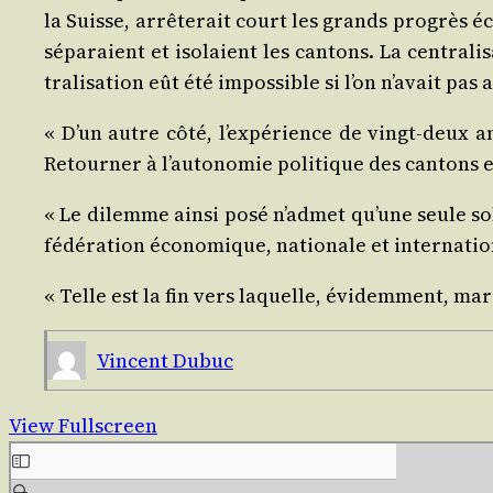
la Suisse, arrê­te­rait court les grands pro­grès éc
sépa­raient et iso­laient les can­tons. La cen­tra­
tra­li­sa­tion eût été impos­sible si l’on n’a­vait pas
« D’un autre côté, l’ex­pé­rience de vingt-deux an
Retour­ner à l’au­to­no­mie poli­tique des can­tons e
« Le dilemme ain­si posé n’ad­met qu’une seule solu­t
fédé­ra­tion éco­no­mique, natio­nale et internatio
« Telle est la fin vers laquelle, évi­dem­ment, ma
Vincent Dubuc
View Fullscreen