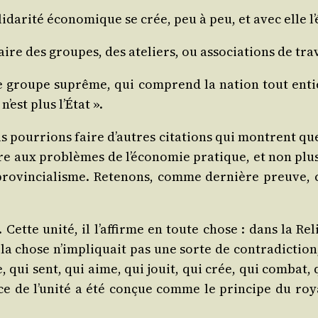
i­da­ri­té éco­no­mique se crée, peu à peu, et avec elle l’é
aire des groupes, des ate­liers, ou asso­cia­tions de tra
 le groupe suprême, qui com­prend la nation tout ent
’est plus l’État ».
r­rions faire d’autres cita­tions qui montrent que le
e aux pro­blèmes de l’é­co­no­mie pra­tique, et non plus
e pro­vin­cia­lisme. Rete­nons, comme der­nière preuve
té. Cette uni­té, il l’af­firme en toute chose : dans la Re
 la chose n’im­pli­quait pas une sorte de contra­dic­tion, 
sée, qui sent, qui aime, qui jouit, qui crée, qui com­bat
ence de l’u­ni­té a été conçue comme le prin­cipe du royau