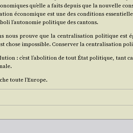
o­no­miques qu’elle a faits depuis que la nou­velle consti­
li­sa­tion éco­no­mique est une des condi­tions essen­tiel
 abo­li l’au­to­no­mie poli­tique des cantons.
s nous prouve que la cen­tra­li­sa­tion poli­tique est
st chose impos­sible. Conser­ver la cen­tra­li­sa­tion pol
ion : c’est l’a­bo­li­tion de tout État poli­tique, tant can
nale.
rche toute l’Europe.