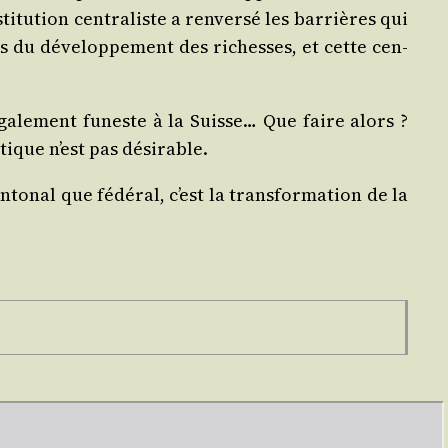
tu­tion cen­tra­liste a ren­ver­sé les bar­rières qui
les du déve­lop­pe­ment des richesses, et cette cen­
 éga­le­ment funeste à la Suisse… Que faire alors ?
i­tique n’est pas désirable.
­to­nal que fédé­ral, c’est la trans­for­ma­tion de la