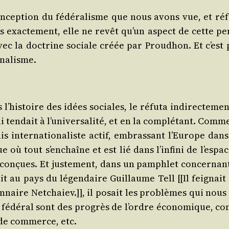
oncep­tion du fédé­ra­lisme que nous avons vue, et réf
 exac­te­ment, elle ne revêt qu’un aspect de cette pen­s
avec la doc­trine sociale créée par Prou­dhon. Et c’est p
onalisme.
 l’his­toire des idées sociales, le réfu­ta indi­rec­te­
en­dait à l’u­ni­ver­sa­li­té, et en la com­plé­tant. Comme
 inter­na­tio­na­liste actif, embras­sant l’Eu­rope dans 
e où tout s’en­chaîne et est lié dans l’in­fi­ni de l’es
­con­çues. Et jus­te­ment, dans un pam­phlet concer­nant 
u­vait au pays du légen­daire Guillaume Tell [[Il fei­gnai
n­naire Net­chaiev.]], il posait les pro­blèmes qui nous
dé­ral sont des pro­grès de l’ordre éco­no­mique, comm
 de com­merce, etc.