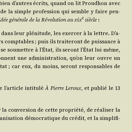
ns bien d’autres écrits, quand on lit Prou­dhon avec
ou de la simple pro­fes­sion qui semble y faire pen­
e
Idée géné­rale de la Révo­lu­tion au
xix
siècle
:
dans leur plé­ni­tude, les exer­cer à la lettre. D’a­
s comp­tables ; puis ils trai­te­ront de puis­sance à
se sou­mettre à l’É­tat, ils seront l’É­tat lui-même,
 donnent une admi­nis­tra­tion, qu’on leur ouvre un
’É­tat ; car eux, du moins, seront res­pon­sables de
’ar­ticle inti­tu­lé
À Pierre Leroux
, et publié le 13
la conver­sion de cette pro­prié­té, de réa­li­ser la
ga­ni­sa­tion démo­cra­tique du cré­dit, et la sim­pli­fi­