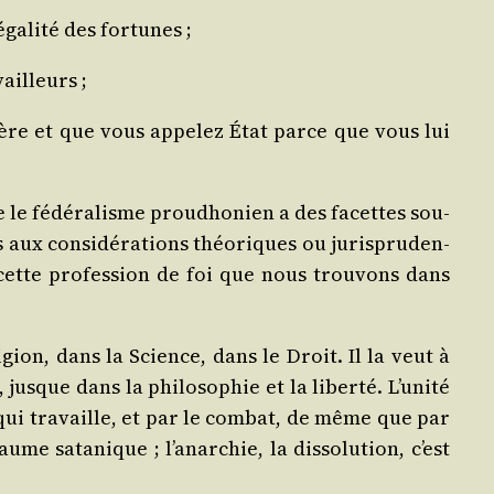
­ga­li­té des fortunes ;
vailleurs ;
ière et que vous appe­lez État parce que vous lui
 fédé­ra­lisme prou­dho­nien a des facettes sou­
 aux consi­dé­ra­tions théo­riques ou juris­pru­den­
, cette pro­fes­sion de foi que nous trou­vons dans
li­gion, dans la Science, dans le Droit. Il la veut à
jusque dans la phi­lo­so­phie et la liber­té. L’u­ni­té
, qui tra­vaille, et par le com­bat, de même que par
me sata­nique ; l’a­nar­chie, la dis­so­lu­tion, c’est