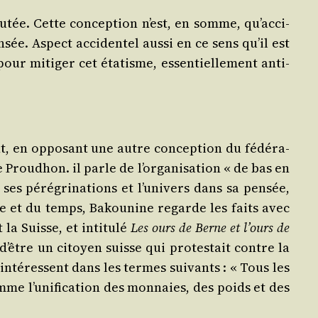
u­tée. Cette concep­tion n’est, en somme, qu’ac­ci­
ée. Aspect acci­den­tel aus­si en ce sens qu’il est
our miti­ger cet éta­tisme, essen­tiel­le­ment anti­
ment, en oppo­sant une autre concep­tion du fédé­ra­
 Prou­dhon. il parle de l’or­ga­ni­sa­tion « de bas en
ses péré­gri­na­tions et l’u­ni­vers dans sa pen­sée,
­pace et du temps, Bakou­nine regarde les faits avec
la Suisse, et inti­tu­lé
Les ours de Berne et l’ours de
t d’être un citoyen suisse qui pro­tes­tait contre la
 inté­ressent dans les termes sui­vants : « Tous les
e l’u­ni­fi­ca­tion des mon­naies, des poids et des