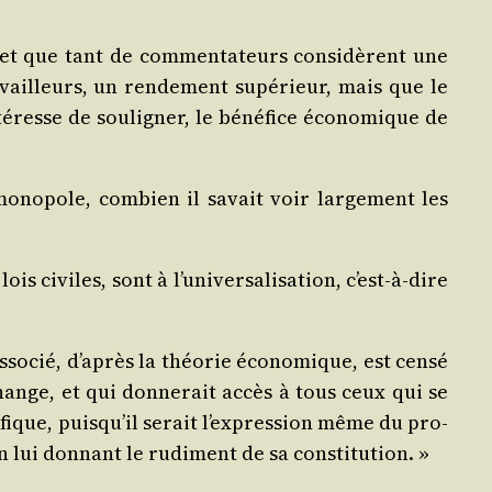
 et que tant de com­men­ta­teurs consi­dèrent une
­vailleurs, un ren­de­ment supé­rieur, mais que le
té­resse de sou­li­gner, le béné­fice éco­no­mique de
ono­pole, com­bien il savait voir lar­ge­ment les
 civiles, sont à l’u­ni­ver­sa­li­sa­tion, c’est-à-dire
o­cié, d’a­près la théo­rie éco­no­mique, est cen­sé
­change, et qui don­ne­rait accès à tous ceux qui se
i­fique, puis­qu’il serait l’ex­pres­sion même du pro­
 en lui don­nant le rudi­ment de sa constitution. »