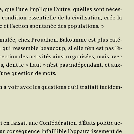
ue, que l’une implique l’autre, qu’elles sont néces­
ndi­tion essen­tielle de la civi­li­sa­tion, crée la
pre et l’ac­tion spon­ta­née des populations. »
r­mu­lée, chez Prou­dhon. Bakou­nine est plus caté­
on qui res­semble beau­coup, si elle n’en est pas l’é­
c­tion des acti­vi­tés ain­si orga­ni­sées, mais avec
tés, dont le « haut » n’est pas indé­pen­dant, et aux­
’une ques­tion de mots.
 à voir avec les ques­tions qu’il trai­tait inci­dem­
en fai­sait une Confé­dé­ra­tion d’É­tats poli­ti­que­
ur consé­quence infaillible l’ap­pau­vris­se­ment de