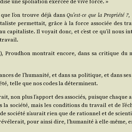
dise une spo­lia­tion exer­cée de vive force. »
(ce que l’on trouve déjà dans
Qu’est-ce que la Pro­prié­té ?
,
­liste per­met­tait, grâce à la force asso­ciée des tra
au capi­ta­liste. Il voyait donc, et c’est ce qu’il nous in
 travail.
x), Prou­dhon mon­trait encore, dans sa cri­tique du m
es de l’hu­ma­ni­té, et dans sa poli­tique, et dans ses lois
ié­té, telle que nos codes la déterminent.
rait, non plus l’ap­port des asso­ciés, puisque chaque ass
la socié­té, mais les condi­tions du tra­vail et de l’é
e de socié­té n’au­rait rien que de ration­nel et de scien­t
révé­le­rait, pour ain­si dire, l’hu­ma­ni­té à elle-même,