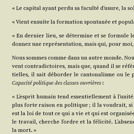
« Le capi­tal ayant per­du sa facul­té d’u­sure, la sol
« Vient ensuite la for­ma­tion spon­ta­née et popu­l
« En der­nier lieu, se déter­mine et se for­mule
don­nez une repré­sen­ta­tion, mais qui, pour moi, n
Nous sommes comme dans un autre monde. Nous pou
vent contra­dic­toires, mais que, quand il se réfèr
tielles, il sait débor­der le can­to­na­lisme ou l
Capa­ci­té poli­tique des classes ouvrières
:
« L’es­prit humain tend essen­tiel­le­ment à l’u­ni­
plus forte rai­son en poli­tique ; il la vou­drait, si
est la loi de tout ce qui a vie et qui est orga­ni­
le tra­vail, cherche l’ordre et la féli­ci­té. L’ab­s
la mort. »