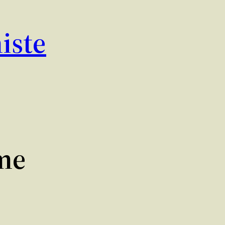
iste
sme