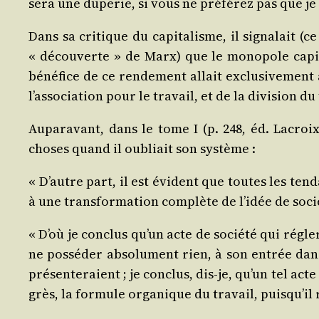
sera une dupe­rie, si vous ne pré­fé­rez pas que je 
Dans sa cri­tique du capi­ta­lisme, il signa­lait 
« décou­verte » de Marx) que le mono­pole capi­ta
béné­fice de ce ren­de­ment allait exclu­si­ve­ment 
l’as­so­cia­tion pour le tra­vail, et de la divi­sion du
Aupa­ra­vant, dans le tome I (p. 248, éd. Lacroi
choses quand il oubliait son système :
« D’autre part, il est évident que toutes les ten­danc
à une trans­for­ma­tion com­plète de l’i­dée de soc
« D’où je conclus qu’un acte de socié­té qui régle­
ne pos­sé­der abso­lu­ment rien, à son entrée dans 
pré­sen­te­raient ; je conclus, dis-je, qu’un tel act
grès, la for­mule orga­nique du tra­vail, puis­qu’il 