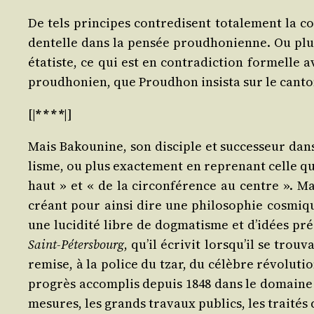
De tels prin­cipes contre­disent tota­le­ment la c
den­telle dans la pen­sée prou­dho­nienne. Ou plus
éta­tiste, ce qui est en contra­dic­tion for­melle 
proud­ho­nien, que Prou­dhon insis­ta sur le cant
[|
* * * *
|]
Mais Bakou­nine, son dis­ciple et suc­ces­seur dans
lisme, ou plus exac­te­ment en repre­nant celle qui t
haut » et « de la cir­con­fé­rence au centre ». Mais
créant pour ain­si dire une phi­lo­so­phie cos­miqu
une luci­di­té libre de dog­ma­tisme et d’i­dées pré
Saint-Péters­bourg
, qu’il écri­vit lors­qu’il se tro
remise, à la police du tzar, du célèbre révo­lu­tio
pro­grès accom­plis depuis 1848 dans le domaine fé
mesures, les grands tra­vaux publics, les trai­tés