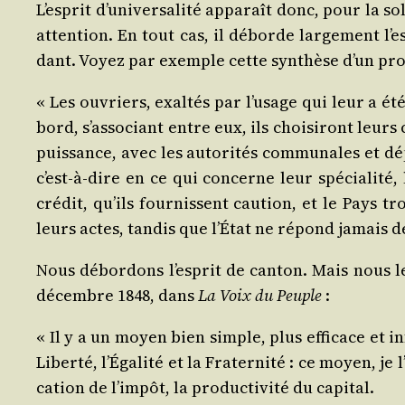
L’es­prit d’u­ni­ver­sa­li­té appa­raît donc, pour 
atten­tion. En tout cas, il déborde lar­ge­ment l’e
dant. Voyez par exemple cette syn­thèse d’un pro
« Les ouvriers, exal­tés par l’u­sage qui leur a été
bord, s’as­so­ciant entre eux, ils choi­si­ront leur
puis­sance, avec les auto­ri­tés com­mu­nales et dép
c’est-à-dire en ce qui concerne leur spé­cia­li­té
cré­dit, qu’ils four­nissent cau­tion, et le Pays t
leurs actes, tan­dis que l’É­tat ne répond jamais d
Nous débor­dons l’es­prit de can­ton. Mais nous le
décembre 1848, dans
La Voix du Peuple
:
« Il y a un moyen bien simple, plus effi­cace et inf
Liber­té, l’É­ga­li­té et la Fra­ter­ni­té : ce moyen, je
ca­tion de l’im­pôt, la pro­duc­ti­vi­té du capital.