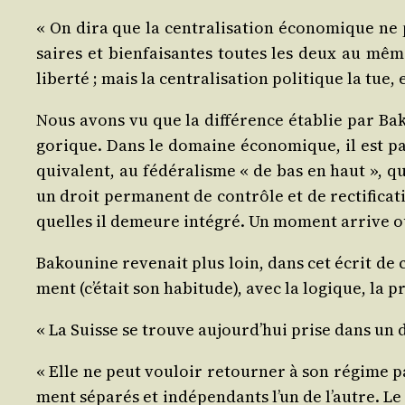
« On dira que la cen­tra­li­sa­tion éco­no­mique ne
saires et bien­fai­santes toutes les deux au même d
liber­té ; mais la cen­tra­li­sa­tion poli­tique la tu
Nous avons vu que la dif­fé­rence éta­blie par Bak
go­rique. Dans le domaine éco­no­mique, il est par­ti
qui­valent, au fédé­ra­lisme « de bas en haut », qui
un droit per­ma­nent de contrôle et de rec­ti­fi­ca­t
quelles il demeure inté­gré. Un moment arrive où 
Bakou­nine reve­nait plus loin, dans cet écrit de ca
ment (c’é­tait son habi­tude), avec la logique, la p
« La Suisse se trouve aujourd’­hui prise dans un
« Elle ne peut vou­loir retour­ner à son régime pas­s
ment sépa­rés et indé­pen­dants l’un de l’autre. Le