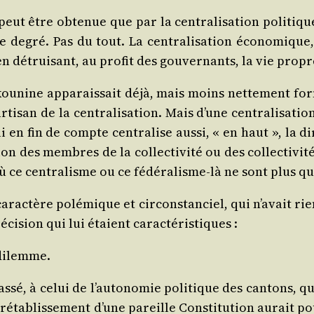
 peut être obte­nue que par la cen­tra­li­sa­tion poli­tiq
egré. Pas du tout. La cen­tra­li­sa­tion éco­no­mique, co
e, en détrui­sant, au pro­fit des gou­ver­nants, la vie pro
ou­nine appa­rais­sait déjà, mais moins net­te­ment fo
­san de la cen­tra­li­sa­tion. Mais d’une cen­tra­li­sa­ti
 en fin de compte cen­tra­lise aus­si, « en haut », la dire
ion des membres de la col­lec­ti­vi­té ou des col­lec­ti­vi­
ce cen­tra­lisme ou ce fédé­ra­lisme-là ne sont plus qu
rac­tère polé­mique et cir­cons­tan­ciel, qui n’a­vait rien
ré­ci­sion qui lui étaient caractéristiques :
 dilemme.
é, à celui de l’au­to­no­mie poli­tique des can­tons, qui 
 réta­blis­se­ment d’une pareille Consti­tu­tion aurait po