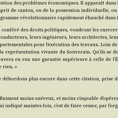
la solu­tion des pro­blèmes éco­no­miques. Il appa­raît da
s­prit de can­ton, ou de la pos­ses­sion indi­vi­duelle, 
­gramme révo­lu­tion­naire rapi­de­ment ébau­ché dans
 confé­ré des droits poli­tiques, vou­dront les exer­cer 
s conduc­teurs, leurs ingé­nieurs, leurs archi­tectes, leur
ar­te­men­tales pour l’exé­cu­tion des tra­vaux. Loin de 
, la repré­sen­ta­tion vivante du Sou­ve­rain. Qu’ils se
rou­ve­ra en eux une garan­tie supé­rieure à celle de l
e rien. »
 débor­dons plus encore dans cette cita­tion, prise de l
i­ni­ment moins oné­reux, et moins ris­quable d’o­pé­rer 
 l’ai indi­qué maintes fois, c’est de faire ces­ser, par l’or­