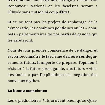
Renou­veau Natio­nal et les fas­cistes seront à
l’Élysée sans putsch ni coup d’État.
Et ce ne sont pas les pro­jets de replâ­trage de la
démo­cra­tie, les com­bines poli­tiques ou les « com­
bats » par­le­men­taires de nos par­tis de gauche qui
les arrêteront.
Nous devons prendre conscience de ce dan­ger et
savoir recon­naître le fas­cisme der­rière ses dégui­
se­ments futurs. Il importe de pré­pa­rer l’opinion à
résis­ter à la future pro­pa­gande, aux futurs « viols
des foules » par l’explication et la néga­tion des
nou­veaux mythes.
La bonne conscience
Les « pieds-noirs » ? Ils arrivent. Rien qu’au Quar­