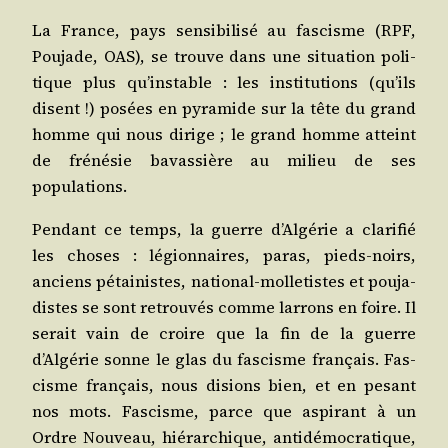
La France, pays sen­si­bi­li­sé au fas­cisme (RPF,
Pou­jade, OAS), se trouve dans une situa­tion poli­
tique plus qu’instable : les ins­ti­tu­tions (qu’ils
disent !) posées en pyra­mide sur la tête du grand
homme qui nous dirige ; le grand homme atteint
de fré­né­sie bavas­sière au milieu de ses
populations.
Pen­dant ce temps, la guerre d’Algérie a cla­ri­fié
les choses : légion­naires, paras, pieds-noirs,
anciens pétai­nistes, natio­nal-mol­le­tistes et pou­ja­
distes se sont retrou­vés comme lar­rons en foire. Il
serait vain de croire que la fin de la guerre
d’Algérie sonne le glas du fas­cisme fran­çais. Fas­
cisme fran­çais, nous disions bien, et en pesant
nos mots. Fas­cisme, parce que aspi­rant à un
Ordre Nou­veau, hié­rar­chique, anti­dé­mo­cra­tique,