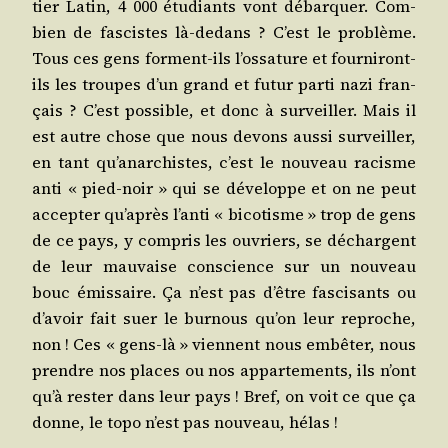
tier Latin, 4 000 étu­diants vont débar­quer. Com­
bien de fas­cistes là-dedans ? C’est le pro­blème.
Tous ces gens forment-ils l’ossature et four­ni­ront-
ils les troupes d’un grand et futur par­ti nazi fran­
çais ? C’est pos­sible, et donc à sur­veiller. Mais il
est autre chose que nous devons aus­si sur­veiller,
en tant qu’anarchistes, c’est le nou­veau racisme
anti « pied-noir » qui se déve­loppe et on ne peut
accep­ter qu’après l’anti « bico­tisme » trop de gens
de ce pays, y com­pris les ouvriers, se déchargent
de leur mau­vaise conscience sur un nou­veau
bouc émis­saire. Ça n’est pas d’être fas­ci­sants ou
d’avoir fait suer le bur­nous qu’on leur reproche,
non ! Ces « gens-là » viennent nous embê­ter, nous
prendre nos places ou nos appar­te­ments, ils n’ont
qu’à res­ter dans leur pays ! Bref, on voit ce que ça
donne, le topo n’est pas nou­veau, hélas !