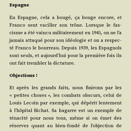
Espagne
En Espagne, cela a bou­gé, ça bouge encore, et
Fran­co sent vaciller son trône. Lorsque le fas­
cisme a été vain­cu mili­tai­re­ment en 1945, on ne l’a
jamais atta­qué pour son idéo­lo­gie et on a res­pec­
té Fran­co le bour­reau. Depuis 1939, les Espa­gnols
sont seuls, et aujourd’hui pour la pre­mière fois ils
ont fait trem­bler la dictature.
Objec­tions !
Et après les grands faits, nous fini­rons par les
« petites choses », les com­bats obs­curs, celui de
Louis Lecoin par exemple, qui dépé­rit len­te­ment
à l’hôpital Bichat. Sa bagarre est un exemple de
téna­ci­té pour nous tous, même si on émet des
réserves quant au bien-fon­dé de l’objection de