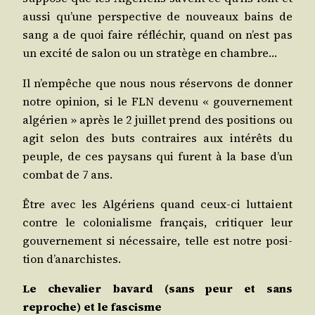
aus­si qu’une pers­pec­tive de nou­veaux bains de
sang a de quoi faire réflé­chir, quand on n’est pas
un exci­té de salon ou un stra­tège en chambre…
Il n’empêche que nous nous réser­vons de don­ner
notre opi­nion, si le FLN deve­nu « gou­ver­ne­ment
algé­rien » après le 2 juillet prend des posi­tions ou
agit selon des buts contraires aux inté­rêts du
peuple, de ces pay­sans qui furent à la base d’un
com­bat de 7 ans.
Être avec les Algé­riens quand ceux-ci lut­taient
contre le colo­nia­lisme fran­çais, cri­ti­quer leur
gou­ver­ne­ment si néces­saire, telle est notre posi­
tion d’anarchistes.
Le che­va­lier bavard
(sans peur et sans
reproche)
et le fascisme