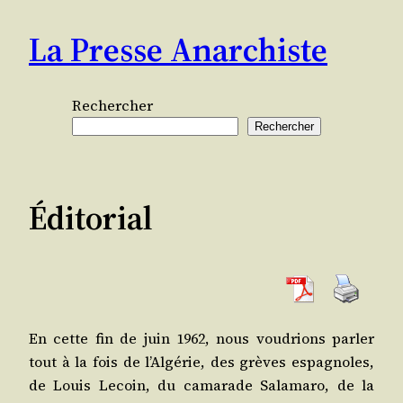
Aller
La Presse Anarchiste
au
contenu
Rechercher
Rechercher
Éditorial
En cette fin de juin 1962, nous vou­drions par­ler
tout à la fois de l’Al­gé­rie, des grèves espa­gnoles,
de Louis Lecoin, du cama­rade Sala­ma­ro, de la