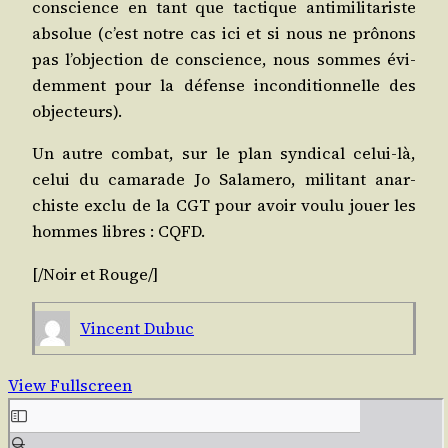
conscience en tant que tac­tique anti­mi­li­ta­riste
abso­lue (c’est notre cas ici et si nous ne prô­nons
pas l’objection de conscience, nous sommes évi­
dem­ment pour la défense incon­di­tion­nelle des
objecteurs).
Un autre com­bat, sur le plan syn­di­cal celui-là,
celui du cama­rade Jo Sala­me­ro, mili­tant anar­
chiste exclu de la CGT pour avoir vou­lu jouer les
hommes libres : CQFD.
[/​
Noir et Rouge
/​]
Vincent Dubuc
View Fullscreen