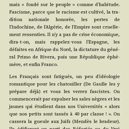
mais « fon­dé sur le peuple » comme d’habitude.
Fas­cisme, parce que le racisme est culti­vé, la tra­
di­tion natio­nale hono­rée, les pertes de
l’Indochine, de l’Algérie, de l’Empire sont cruel­le­
ment res­sen­ties. Il n’y a pas de crise éco­no­mique,
dira-t-on, mais rap­pe­lez-vous l’Espagne, les
défaites en Afrique du Nord, la dic­ta­ture du géné­
ral Pri­mo de Rive­ra, puis une Répu­blique éphé­
mère, et enfin Franco.
Les Fran­çais sont fati­gués, un peu d’idéologie
roman­tique pour les cha­touiller (De Gaulle les y
pré­pare déjà) et vous les ver­rez fas­cistes. On
com­men­ce­rait par expul­ser les sales nègres et les
jaunes qui étu­dient dans nos Uni­ver­si­tés « alors
que nos petits sont tas­sés à 40 par classe ! ». On
cas­se­ra la gueule aux Juifs (Men­dès le bra­deur).
Ils édi­fie­ront un par­ti des Réfu­giés ou du Vrai