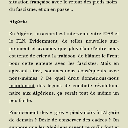
situa­tion fran­çaise avec le retour des pieds-noirs,
du fas­cisme, et on en passe…
Algé­rie
En Algé­rie, un accord est inter­ve­nu entre l’OAS et
le FLN. Évi­dem­ment, de telles nou­velles sur­
prennent et avouons que plus d’un d’entre nous
est ten­té de crier à la tra­hi­son, de blâ­mer le Front
pour cette entente avec les fas­cistes. Mais en
agis­sant ain­si, sommes-nous consé­quents avec
nous-mêmes ? De quel droit don­ne­rions-nous
main­te­nant
des leçons de conduite révo­lu­tion­
naire aux Algé­riens, ça serait tout de même un
peu facile.
Finan­ce­ment des « gros » pieds-noirs à l’Algérie
de demain ? Désir de conser­ver des cadres ? On
sup­pose que les Algé­riens savent ce qu’ils font et