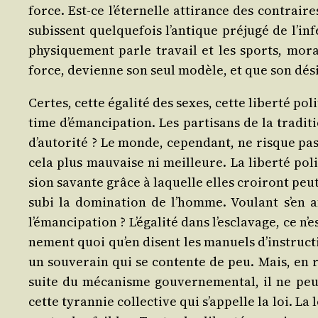
force. Est-ce l’éternelle atti­rance des contrai
subissent quel­que­fois l’antique pré­ju­gé de l’
phy­si­que­ment parle tra­vail et les sports, mo
force, devienne son seul modèle, et que son désir 
Certes, cette éga­li­té des sexes, cette liber­té pol
time d’émancipation. Les par­ti­sans de la tra­di
d’autorité ? Le monde, cepen­dant, ne risque pa
cela plus mau­vaise ni meilleure. La liber­té po
sion savante grâce à laquelle elles croi­ront peut-
subi la domi­na­tion de l’homme. Vou­lant s’en 
l’émancipation ? L’égalité dans l’esclavage, ce n’e
ne­ment quoi qu’en disent les manuels d’instructi
un sou­ve­rain qui se contente de peu. Mais, en réa
suite du méca­nisme gou­ver­ne­men­tal, il ne peu
cette tyran­nie col­lec­tive qui s’appelle la loi. La 