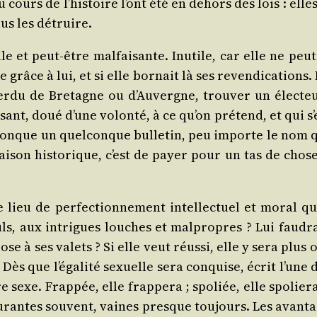
 cours de l’histoire l’ont été en dehors des lois : elles 
plus les détruire.
e et peut-être mal­fai­sante. Inutile, car elle ne peut 
e grâce à lui, et si elle bor­nait là ses reven­di­ca­tion
­du de Bre­tagne ou d’Auvergne, trou­ver un élec­teu
ant, doué d’une volon­té, à ce qu’on pré­tend, et qui s’e
onque un quel­conque bul­le­tin, peu importe le nom qu’
ai­son his­to­rique, c’est de payer pour un tas de chose
ieu de per­fec­tion­ne­ment intel­lec­tuel et moral qu
­culs, aux intrigues louches et mal­propres ? Lui fau
ose à ses valets ? Si elle veut réus­si, elle y sera plus 
 « Dès que l’égalité sexuelle sera conquise, écrit l’une 
 sexe. Frap­pée, elle frap­pe­ra ; spo­liée, elle spo­lie­r
u­rantes sou­vent, vaines presque tou­jours. Les avan­t