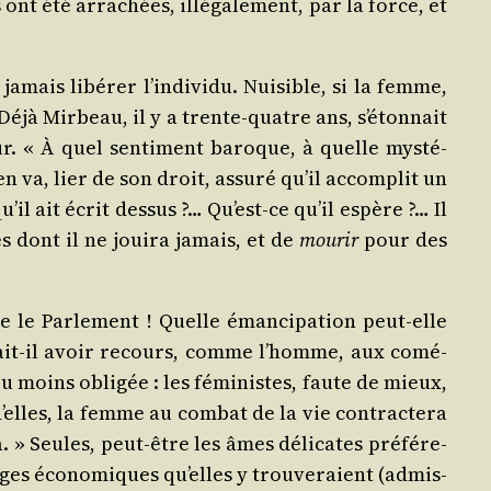
ont été arra­chées, illé­ga­le­ment, par la force, et
jamais libé­rer l’individu. Nui­sible, si la femme,
s. Déjà Mir­beau, il y a trente-quatre ans, s’étonnait
r. « À quel sen­ti­ment baroque, à quelle mys­té­
n va, lier de son droit, assu­ré qu’il accom­plit un
il ait écrit des­sus ?… Qu’est-ce qu’il espère ?… Il
s dont il ne joui­ra jamais, et de
mou­rir
pour des
e le Par­le­ment ! Quelle éman­ci­pa­tion peut-elle
­drait-il avoir recours, comme l’homme, aux comé­
ou moins obli­gée : les fémi­nistes, faute de mieux,
d’elles, la femme au com­bat de la vie contrac­te­ra
a. » Seules, peut-être les âmes déli­cates pré­fé­re­
ages éco­no­miques qu’elles y trou­ve­raient (admis­