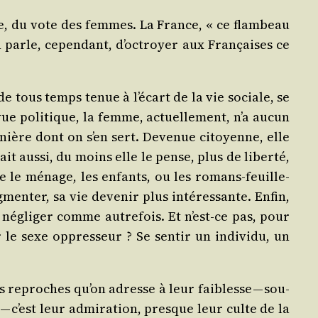
ue, du vote des femmes. La France, « ce flam­beau
n parle, cepen­dant, d’octroyer aux Fran­çaises ce
de tous temps tenue à l’écart de la vie sociale, se
 vue poli­tique, la femme, actuel­le­ment, n’a aucun
manière dont on s’en sert. Deve­nue citoyenne, elle
it aus­si, du moins elle le pense, plus de liber­té,
que le ménage, les enfants, ou les romans-feuille­
menter, sa vie deve­nir plus inté­res­sante. Enfin,
a négli­ger comme autre­fois. Et n’est-ce pas, pour
 le sexe oppres­seur ? Se sen­tir un indi­vi­du, un
s reproches qu’on adresse à leur fai­blesse — sou­
 c’est leur admi­ra­tion, presque leur culte de la