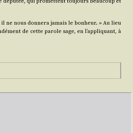
une dépu­tée, qui pro­mettent tou­jours beau­coup et
 il ne nous don­ne­ra jamais le bon­heur. » Au lieu
n­dé­ment de cette parole sage, en l’appliquant, à