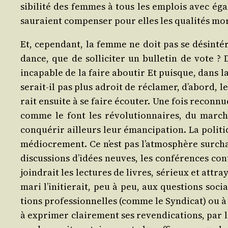
si­bi­li­té des femmes à tous les emplois avec ég
sau­raient com­pen­ser pour elles les qua­li­tés mor
Et, cepen­dant, la femme ne doit pas se dés­in­té­
dance, que de sol­li­ci­ter un bul­le­tin de vote ?
inca­pable de la faire abou­tir Et puisque, dans la
serait-il pas plus adroit de récla­mer, d’abord, le
rait ensuite à se faire écou­ter. Une fois recon­nu
comme le font les révo­lu­tion­naires, du mar­ché
conqué­rir ailleurs leur éman­ci­pa­tion. La poli­t
médio­cre­ment. Ce n’est pas l’atmosphère sur­chau
dis­cus­sions d’idées neuves, les confé­rences cont
join­drait les lec­tures de livres, sérieux et att
mari l’initierait, peu à peu, aux ques­tions socia
tions pro­fes­sion­nelles (comme le Syn­di­cat) ou 
à expri­mer clai­re­ment ses reven­di­ca­tions, par 