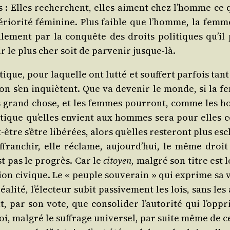
res : Elles recherchent, elles aiment chez l’homme ce
infériorité fémi­nine. Plus faible que l’homme, la fem
ra­le­ment par la conquête des droits poli­tiques qu’i
le plus cher soit de par­ve­nir jusque-là.
i­tique, pour laquelle ont lut­té et souf­fert par­fois tant
­tion s’en inquiètent. Que va deve­nir le monde, si la 
s grand chose, et les femmes pour­ront, comme les h
li­tique qu’elles envient aux hommes sera pour elles
être s’être libé­rées, alors qu’elles res­te­ront plus 
affran­chir, elle réclame, aujourd’hui, le même droi
st pas le pro­grès. Car le
citoyen
, mal­gré son titre est 
on civique. Le « peuple sou­ve­rain » qui exprime sa v
­li­té, l’électeur subit pas­si­ve­ment les lois, sans les
t, par son vote, que conso­li­der l’autorité qui l’opp
loi, mal­gré le suf­frage uni­ver­sel, par suite même de cet