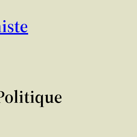
iste
olitique