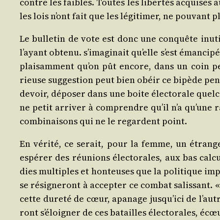
contre les faibles. Toutes les liber­tés acquises au
les lois n’ont fait que les légi­ti­mer, ne pou­vant 
Le bul­le­tin de vote est donc une conquête inutil
l’ayant obte­nu. s’imaginait qu’elle s’est éman­ci­pé
plai­sam­ment qu’on pût encore, dans un coin per
rieuse sug­ges­tion peut bien obéir ce bipède pen­s
devoir, dépo­ser dans une boite élec­to­rale quel­c
ne petit arri­ver à com­prendre qu’il n’a qu’une r
com­bi­nai­sons qui ne le regardent point.
En véri­té, ce serait, pour la femme, un étrange l
espé­rer des réunions élec­to­rales, aux bas cal
dies mul­tiples et hon­teuses que la poli­tique imp
se rési­gne­ront à accep­ter ce com­bat salis­sant.
cette dure­té de cœur, apa­nage jusqu’ici de l’autre
ront s’éloigner de ces batailles élec­to­rales, écœ