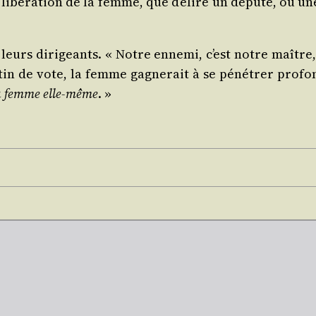
a libé­ra­tion de la femme, que d’élire un dépu­té, ou 
eurs diri­geants. « Notre enne­mi, c’est notre maître,
­tin de vote, la femme gagne­rait à se péné­trer pro­fo
la femme elle-même
. »