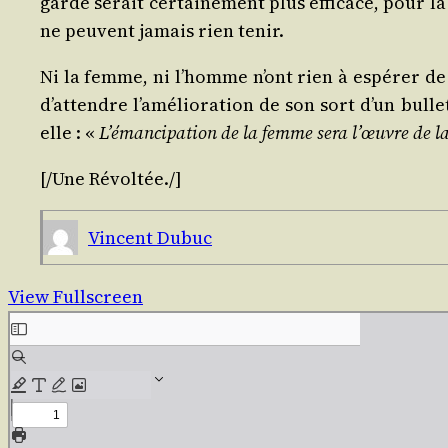
garde serait cer­tai­ne­ment plus effi­cace, pour l
ne peuvent jamais rien tenir.
Ni la femme, ni l’homme n’ont rien à espé­rer de l
d’attendre l’amélioration de son sort d’un bul­le
elle : «
L’émancipation de la femme sera l’œuvre de 
[/​
Une Révol­tée
./​]
Vincent Dubuc
View Fullscreen