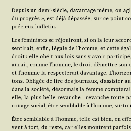
Depuis un demi-siècle, davan­tage même, on agite
du pro­grès », est déjà dépas­sée, sur ce point c
pré­cieux bulletin.
Les fémi­nistes se réjoui­ront, si on la leur acco
sen­ti­rait, enfin, l’égale de l’homme, et cette ég
droit : elle obéit aux lois sans y avoir par­ti­ci
aurait, comme l’homme, le droit d’émettre son opi­n
et l’homme la res­pec­te­rait davan­tage. L’horiz
tons. Obli­gée de lire des jour­naux, d’assister a
dans la socié­té, désor­mais la femme comp­te­rait
elle, la plus belle revanche — revanche toute paci
rouage social, être sem­blable à l’homme, sur­tout
Être sem­blable à l’homme, telle est bien, en eff
vent à tort, du reste, car elles montrent par­foi