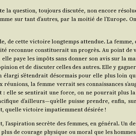
 la ques­tion, tou­jours dis­cu­tée, non encore réso­l
omme sur tant d’autres, par la moi­tié de l’Europe. O
rde, de cette vic­toire long­temps atten­due. La femme, 
a­li­té recon­nue consti­tue­rait un pro­grès. Au point de
­pé, elle paye les impôts sans don­ner son avis sur la 
ion et de dis­cu­ter celles des autres. Elle y gagne­ra
on élar­gi s’étendrait désor­mais pour elle plus loin 
ux réunions, la femme ver­rait ses connais­sances s’aug
 : elle se sen­ti­rait une force, on ne pour­rait plus l
­fique d’ailleurs — qu’elle puisse prendre, enfin, sur
, quelle vic­toire impa­tiem­ment désirée !
et, l’aspiration secrète des femmes, en géné­ral. Un de
s plus de cou­rage phy­sique ou moral que les hommes —