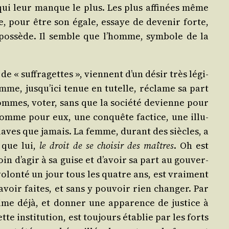
 qui leur manque le plus. Les plus affi­nées même
me, pour être son égale, essaye de deve­nir forte,
l pos­sède. Il semble que l’homme, sym­bole de la
 de « suf­fra­gettes », viennent d’un désir très légi­
femme, jusqu’ici tenue en tutelle, réclame sa part
ommes, voter, sans que la socié­té devienne pour
 comme pour eux, une conquête fac­tice, une illu­
esclaves que jamais. La femme, durant des siècles, a
t que lui,
le droit de se choi­sir des maîtres
. Oh est
loin d’agir à sa guise et d’avoir sa part au gou­ver­
olon­té un jour tous les quatre ans, est vrai­ment
 avoir faites, et sans y pou­voir rien chan­ger. Par
rime déjà, et don­ner une appa­rence de jus­tice à
te ins­ti­tu­tion, est tou­jours éta­blie par les forts