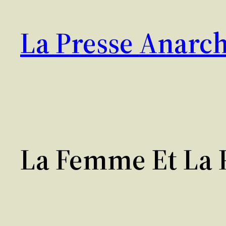
Aller
au
La Presse Anarch
contenu
La Femme Et La P