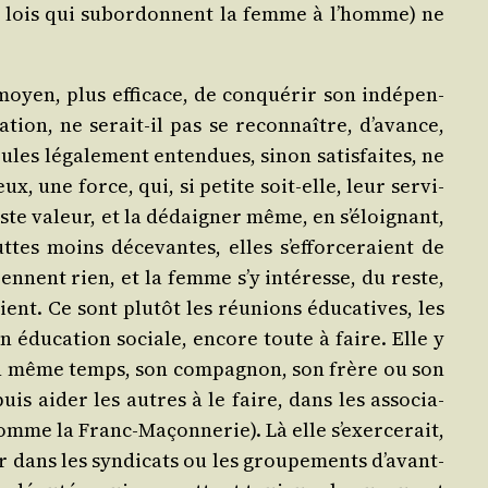
 des lois qui subor­donnent la femme à l’homme) ne
 moyen, plus effi­cace, de conqué­rir son indé­pen­
ca­tion, ne serait-il pas se recon­naître, d’avance,
ules léga­le­ment enten­dues, sinon satis­faites, ne
x, une force, qui, si petite soit-elle, leur ser­vi­
juste valeur, et la dédai­gner même, en s’éloignant,
luttes moins déce­vantes, elles s’efforceraient de
prennent rien, et la femme s’y inté­resse, du reste,
ent. Ce sont plu­tôt les réunions édu­ca­tives, les
on édu­ca­tion sociale, encore toute à faire. Elle y
 ; en même temps, son com­pa­gnon, son frère ou son
uis aider les autres à le faire, dans les asso­cia­
(Comme la Franc-Maçon­ne­rie). Là elle s’exercerait,
er dans les syn­di­cats ou les grou­pe­ments d’avant-