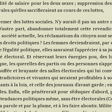
a­li­té de salaire pour les deux sexes ; sup­pres­sion
ales qu’elles sacri­fie­raient au cours de ces luttes,
res­ser des luttes sociales. N’y aurait-il pas un autre
 D’autre part, aban­don­ner tota­le­ment cette reven­di­
 socié­té actuelle, les récla­ma­tions du citoyen sont se
s droits poli­tiques ? Les femmes devien­draient, par eu
e l’égalité poli­tique, elles sau­raient l’apprécier à sa 
 élec­to­ral. Et réser­vant leurs éner­gies pou, des 
ique, les que­relles des par­tis ou des per­sonnes n’ap
f­fée et bruyante des salles élec­to­rales qui lui convi
ra­dic­toires et vivantes qui seraient pro­fi­tables à s
rayants à la lois, et celle des jour­naux d’avant-garde
les. Enfin, elle péné­tre­rait pour s’éduquer d’abord, p
à ten­dances poli­tiques même, sans être élec­to­rales 
la parole et par la plume, et à les faire abou­tir. Mili­t