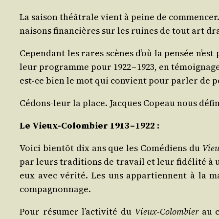
La sai­son théâ­trale vient à peine de com­men­cer
nai­sons finan­cières sur les ruines de tout art d
Cepen­dant les rares scènes d’où la pen­sée n’est p
leur pro­gramme pour 1922 – 1923, en témoi­gnage de 
est-ce bien le mot qui convient pour par­ler de po
Cédons-leur la place. Jacques Copeau nous défi­ni
Le Vieux-Colom­bier 1913 – 1922 :
Voi­ci bien­tôt dix ans que les Comé­diens du
Vieu
par leurs tra­di­tions de tra­vail et leur fidé­li­
eux avec véri­té. Les uns appar­tiennent à la m
compagnonnage.
Pour résu­mer l’activité du
Vieux-Colom­bier
au c