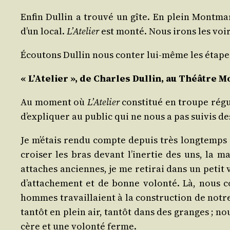
Enfin Dul­lin a trou­vé un gîte. En plein Mont­ma
d’un local.
L’Atelier
est mon­té. Nous irons les voir
Écou­tons Dul­lin nous conter lui-même les étapes
« L’Atelier », de Charles Dul­lin, au Théâtre 
Au moment où
L’Atelier
consti­tué en troupe régu­
d’expliquer au public qui ne nous a pas sui­vis d
Je m’étais ren­du compte depuis très long­temps
croi­ser les bras devant l’inertie des uns, la ma
attaches anciennes, je me reti­rai dans un petit
d’attachement et de bonne volon­té. Là, nous co
hommes tra­vaillaient à la construc­tion de notre 
tan­tôt en plein air, tan­tôt dans des granges ; no
cère et une volon­té ferme.