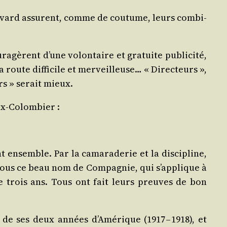
­le­vard assurent, comme de cou­tume, leurs com­bi­
a­gèrent d’une volon­taire et gra­tuite publi­ci­té,
 route dif­fi­cile et mer­veilleuse… « Direc­teurs »,
rs » serait mieux.
eux-Colombier :
t ensemble. Par la cama­ra­de­rie et la dis­ci­pline,
de sous ce beau nom de Com­pa­gnie, qui s’applique à
de trois ans. Tous ont fait leurs preuves de bon
 de ses deux années d’Amérique (1917 – 1918), et