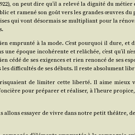
1922), on peut dire qu’il a rele­vé la digni­té du métier 
ublic et rame­né son goût vers les grandes œuvres du pa
ises qui vont désor­mais se mul­ti­pliant pour la réno­
s.
 rien emprun­té à la mode. C’est pour­quoi il dure, et d
ans une époque inco­hé­rente et relâ­chée, c’est qu’il n
ien cédé de ses exi­gences et rien renon­cé de ses espo
les dif­fi­cul­tés de ses débuts. Il reste abso­lu­ment libr
 ris­quaient de limi­ter cette liber­té. Il aime mieux 
on­cière pour pré­pa­rer et réa­li­ser, à l’heure pro­pice
allons essayer de vivre dans notre petit théâtre, de pe