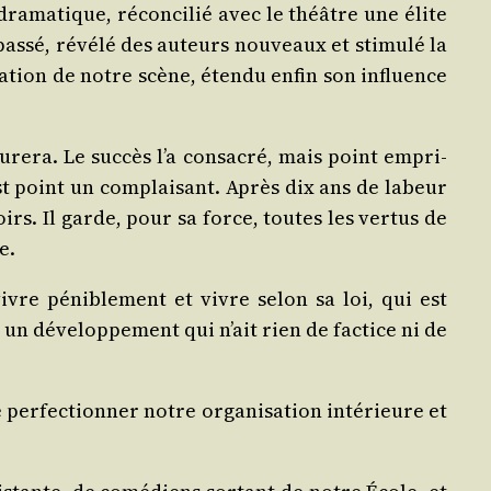
dra­ma­tique, récon­ci­lié avec le théâtre une élite
s­sé, révé­lé des auteurs nou­veaux et sti­mu­lé la
va­tion de notre scène, éten­du enfin son influence
ure­ra. Le suc­cès l’a consa­cré, mais point empri­
’est point un com­plai­sant. Après dix ans de labeur
irs. Il garde, pour sa force, toutes les ver­tus de
e.
vivre péni­ble­ment et vivre selon sa loi, qui est
, un déve­lop­pe­ment qui n’ait rien de fac­tice ni de
r­fec­tion­ner notre orga­ni­sa­tion inté­rieure et