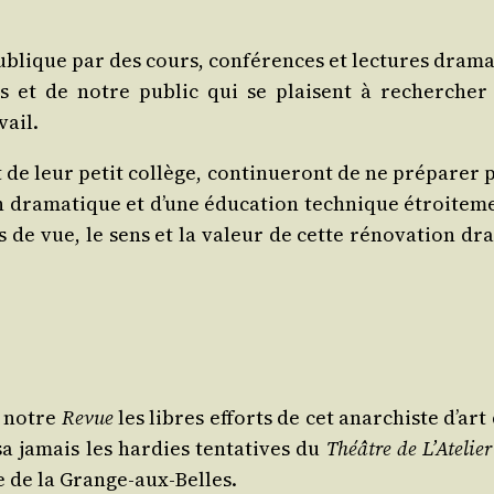
publique par des cours, confé­rences et lec­tures dra­ma­ti
 et de notre public qui se plaisent à recher­cher 
vail.
de leur petit col­lège, conti­nue­ront de ne pré­pa­rer p
ion dra­ma­tique et d’une édu­ca­tion tech­nique étroi­te­
e vue, le sens et la valeur de cette réno­va­tion dra­m
e notre
Revue
les libres efforts de cet anar­chiste d’a
sa jamais les har­dies ten­ta­tives du
Théâtre de L’Atelier
ue de la Grange-aux-Belles.