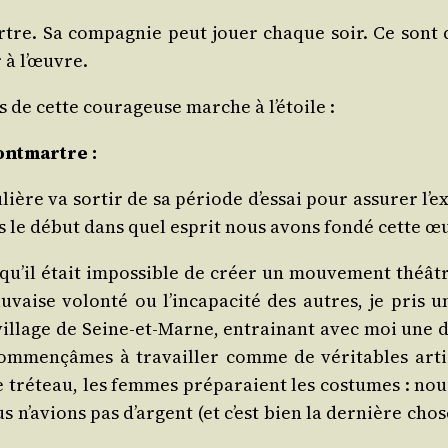
rtre. Sa com­pa­gnie peut jouer chaque soir. Ce sont de
 à l’œuvre.
 de cette cou­ra­geuse marche à l’étoile :
Montmartre :
lière va sor­tir de sa période d’essai pour assu­rer l’
es le début dans quel esprit nous avons fon­dé cette œ
 qu’il était impos­sible de créer un mou­ve­ment théâ
u­vaise volon­té ou l’incapacité des autres, je pris un
 vil­lage de Seine-et-Marne, entrai­nant avec moi une 
m­men­çâmes à tra­vailler comme de véri­tables arti­s
tré­teau, les femmes pré­pa­raient les cos­tumes : nous
us n’avions pas d’argent (et c’est bien la der­nière chos