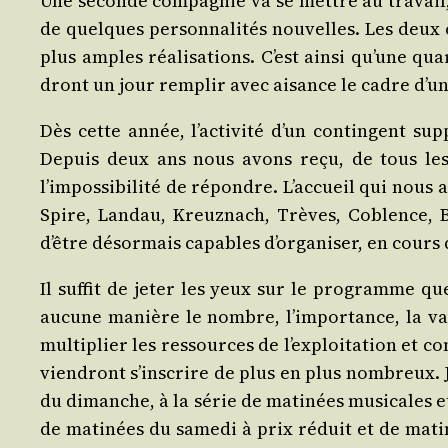
Une seconde com­pa­gnie va se mettre au tra­vail,
de quelques per­son­na­li­tés nou­velles. Les deux
plus amples réa­li­sa­tions. C’est ain­si qu’une q
dront un jour rem­plir avec aisance le cadre d’une
Dès cette année, l’activité d’un contin­gent sup­
Depuis deux ans nous avons reçu, de tous les p
l’impossibilité de répondre. L’accueil qui nous a 
Spire, Lan­dau, Kreuz­nach, Trèves, Coblence, B
d’être désor­mais capables d’organiser, en cours d
Il suf­fit de jeter les yeux sur le pro­gramme qu
aucune manière le nombre, l’importance, la varié
mul­ti­plier les res­sources de l’exploitation et
vien­dront s’inscrire de plus en plus nom­breux. Ja
du dimanche, à la série de mati­nées musi­cales et
de mati­nées du same­di à prix réduit et de mati­