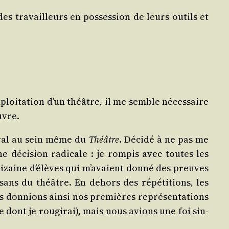
s tra­vailleurs en pos­ses­sion de leurs outils et
exploitation d’un théâtre, il me semble néces­saire
uvre.
­tral au sein même du
Théâtre
. Déci­dé à ne pas me
e déci­sion radi­cale : je rom­pis avec toutes les
dizaine d’élèves qui m’avaient don­né des preuves
ans du théâtre. En dehors des répé­ti­tions, les
 don­nions ain­si nos pre­mières repré­sen­ta­tions
e dont je rou­gi­rai), mais nous avions une foi sin­