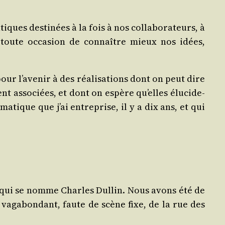
ques des­ti­nées à la fois à nos col­la­bo­ra­teurs, à
toute occa­sion de connaître mieux nos idées,
our l’avenir à des réa­li­sa­tions dont on peut dire
ment asso­ciées, et dont on espère qu’elles élu­ci­de­
a­tique que j’ai entre­prise, il y a dix ans, et qui
rt qui se nomme Charles Dul­lin. Nous avons été de
vaga­bon­dant, faute de scène fixe, de la rue des