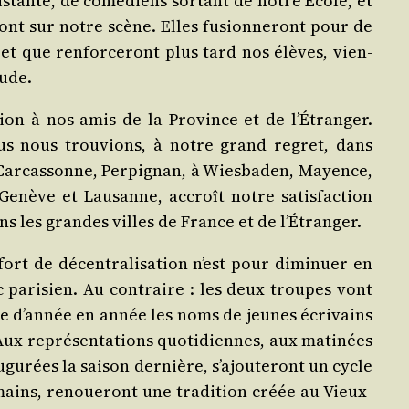
s­tante, de comé­diens sor­tant de notre École, et
­ront sur notre scène. Elles fusion­ne­ront pour de
 et que ren­for­ce­ront plus tard nos élèves, vien­
tude.
­tion à nos amis de la Pro­vince et de l’Étranger.
ous nous trou­vions, à notre grand regret, dans
Car­cas­sonne, Per­pi­gnan, à Wies­ba­den, Mayence,
enève et Lau­sanne, accroît notre satis­fac­tion
s les grandes villes de France et de l’Étranger.
rt de décen­tra­li­sa­tion n’est pour dimi­nuer en
c pari­sien. Au contraire : les deux troupes vont
que d’année en année les noms de jeunes écri­vains
Aux repré­sen­ta­tions quo­ti­diennes, aux mati­nées
gu­rées la sai­son der­nière, s’ajouteront un cycle
mains, renoue­ront une tra­di­tion créée au Vieux-