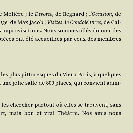
de Molière ; le
Divorce
, de Regnard ; l’
Occa­sion
, de
tage
, de Max Jacob ;
Visites de Condo­léances
, de Cal­
urs impro­vi­sa­tions. Nous sommes allés don­ner des
s pièces ont été accueillies par ceux des membres
 les plus pit­to­resques du Vieux Paris, à quelques
t une jolie salle de 800 places, qui convient admi­
les cher­cher par­tout où elles se trouvent, sans
ourt, mais bon et vrai Théâtre. Nos amis nous