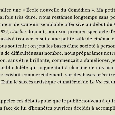
e­va­lier une « École nou­velle du Comé­dien ». Ma pe
ar­fois très dure. Nous res­tâmes long­temps sans pou
neur de sou­te­nir sem­blable offen­sive au début du V
 1922,
L’Atelier
don­nait, pour son pre­mier spec­tacle d’
us­sis à trou­ver ensuite une petite salle de ciné­ma, 
sou­te­nir ; on jeta les bases d’une socié­té à per­son­
u de dif­fi­cul­tés sans nombre, nous pré­pa­râmes notr
n, sans être brillante, com­men­çait à s’améliorer. J
blic fidèle qui aug­men­tait à cha­cune de nos mani­fes
er
exis­tait com­mer­cia­le­ment, sur des bases pré­cai
e. Enfin le suc­cès artis­tique et maté­riel de
La Vie
est u
rap­pe­ler ces débuts pour que le public nou­veau à qui
 en face de lui d’honnêtes ouvriers déci­dés à accom­p