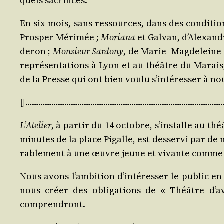
quels sacrifices.
En six mois, sans res­sources, dans des condi­ti
Pros­per Méri­mée ;
Moria­na
et Gal­van, d’Alexand
de­ron ;
Mon­sieur Sar­do­ny
, de Marie- Mag­de­leine 
repré­sen­ta­tions à Lyon et au théâtre du Marai
de la Presse qui ont bien vou­lu s’intéresser à no
[|…………………………………………………………………………………
L’Atelier
, à par­tir du 14 octobre, s’installe au t
minutes de la place Pigalle, est des­ser­vi par de
ra­ble­ment à une œuvre jeune et vivante comme 
Nous avons l’ambition d’intéresser le public en 
nous créer des obli­ga­tions de « Théâtre d’
comprendront.