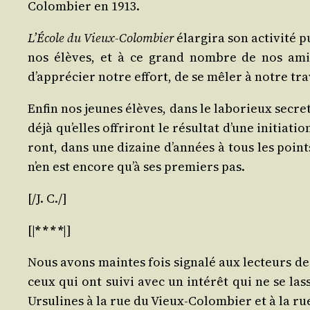
Colom­bier en 1913.
L’École du Vieux-Colom­bier
élar­gi­ra son acti­vi­té 
nos élèves, et à ce grand nombre de nos amis
d’apprécier notre effort, de se mêler à notre tra
Enfin nos jeunes élèves, dans le labo­rieux secret 
déjà qu’elles offri­ront le résul­tat d’une ini­tia­t
ront, dans une dizaine d’années à tous les points d
n’en est encore qu’à ses pre­miers pas.
[/​J. C./]
[|
* * * *
|]
Nous avons maintes fois signa­lé aux lec­teurs d
ceux qui ont sui­vi avec un inté­rêt qui ne se las­
Ursu­lines à la rue du Vieux-Colom­bier et à la r