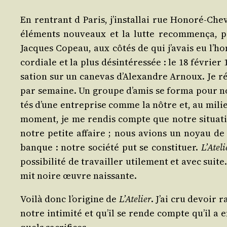
En ren­trant d Paris, j’installai rue Hono­ré-Ch
élé­ments nou­veaux et la lutte recom­men­ça, p
Jacques Copeau, aux côtés de qui j’avais eu l’hon
cor­diale et la plus dés­in­té­res­sée : le 18 février
sa­tion sur un cane­vas d’Alexandre Arnoux. Je ré
par semaine. Un groupe d’amis se for­ma pour nous 
tés d’une entre­prise comme la nôtre et, au milie
moment, je me ren­dis compte que notre situa­tio
notre petite affaire ; nous avions un noyau de pu
banque : notre socié­té put se consti­tuer.
L’Ateli
pos­si­bi­li­té de tra­vailler uti­le­ment et avec suit
mit noire œuvre naissante.
Voi­là donc l’origine de
L’Atelier
. J’ai cru devoir 
notre inti­mi­té et qu’il se rende compte qu’il a