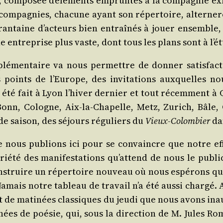
 com­po­sée d’éléments emprun­tés à la com­pa­gnie exi
 com­pa­gnies, cha­cune ayant son réper­toire, alter­ne
ua­ran­taine d’acteurs bien entraî­nés à jouer ensemble,
 entre­prise plus vaste, dont tous les plans sont à l’é
plé­men­taire va nous per­mettre de don­ner satis­fac
oints de l’Europe, des invi­ta­tions aux­quelles n
été fait à Lyon l’hiver der­nier et tout récem­ment à 
onn, Cologne, Aix-la-Cha­pelle, Metz, Zurich, Bâle, G
e sai­son, des séjours régu­liers du
Vieux-Colom­bier
dan
e nous publions ici pour se convaincre que notre effo
­té des mani­fes­ta­tions qu’attend de nous le publi
 construire un réper­toire nou­veau où nous espé­rons 
mais notre tableau de tra­vail n’a été aus­si char­gé. 
 de mati­nées clas­siques du jeu­di que nous avons inau­
nées de poé­sie, qui, sous la direc­tion de M. Jules Ro