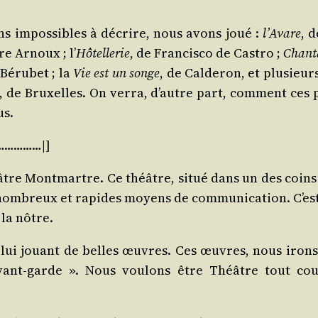
ons impos­sibles à décrire, nous avons joué :
l’Avare
, 
re Arnoux ; l’
Hôtel­le­rie
, de Fran­cis­co de Cas­tro ;
Chan­
Béru­bet ; la
Vie est un songe
, de Cal­de­ron, et plu­sie
s, de Bruxelles. On ver­ra, d’autre part, com­ment ce
us.
…………|]
héâtre Mont­martre. Ce théâtre, situé dans un des coins
 nom­breux et rapides moyens de com­mu­ni­ca­tion. C’es
la nôtre.
lui jouant de belles œuvres. Ces œuvres, nous irons 
avant-garde ». Nous vou­lons être Théâtre tout c