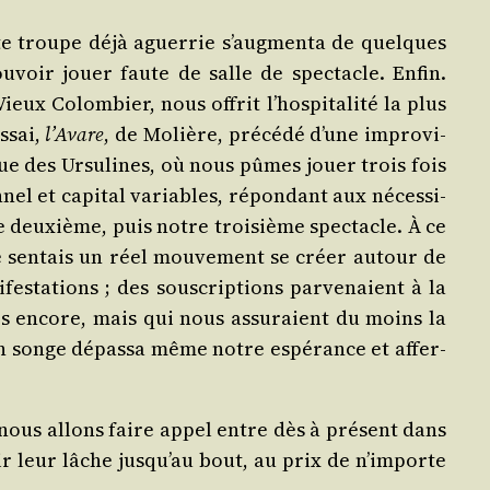
tite troupe déjà aguer­rie s’augmenta de quelques
­voir jouer faute de salle de spec­tacle. Enfin.
ieux Colom­bier, nous offrit l’hospitalité la plus
essai,
l’Avare
, de Molière, pré­cé­dé d’une impro­vi­
rue des Ursu­lines, où nous pûmes jouer trois fois
nel et capi­tal variables, répon­dant aux néces­si­
e deuxième, puis notre troi­sième spec­tacle. À ce
e sen­tais un réel mou­ve­ment se créer autour de
­ta­tions ; des sous­crip­tions par­ve­naient à la
res encore, mais qui nous assu­raient du moins la
n songe dépas­sa même notre espé­rance et affer­
 nous allons faire appel entre dès à pré­sent dans
lir leur lâche jusqu’au bout, au prix de n’importe