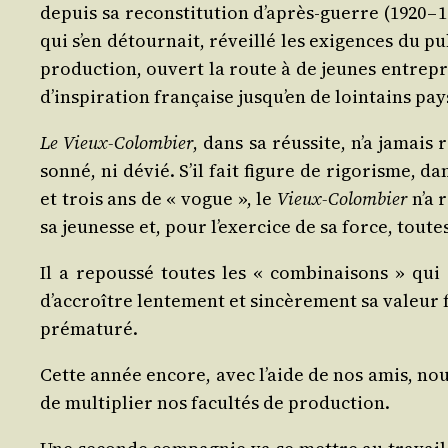
depuis sa recons­ti­tu­tion d’après-guerre (1920 – 
qui s’en détour­nait, réveillé les exi­gences du p
pro­duc­tion, ouvert la route à de jeunes entre­pr
d’inspiration fran­çaise jusqu’en de loin­tains pay
Le Vieux-Colom­bier
, dans sa réus­site, n’a jamais
son­né, ni dévié. S’il fait figure de rigo­risme, d
et trois ans de « vogue », le
Vieux-Colom­bier
n’a r
sa jeu­nesse et, pour l’exercice de sa force, toutes 
Il a repous­sé toutes les « com­bi­nai­sons » qui
d’accroître len­te­ment et sin­cè­re­ment sa valeur f
prématuré.
Cette année encore, avec l’aide de nos amis, nous 
de mul­ti­plier nos facul­tés de production.