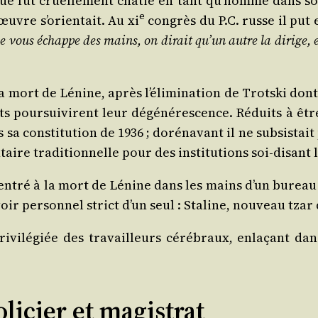
ique fut cruel­le­ment châ­tié en tant qu’­homme dans
e
œuvre s’o­rien­tait. Au
xi
congrès du P.C. russe il put 
 vous échappe des mains, on dirait qu’un autre la dirige, el
ort de Lénine, après l’é­li­mi­na­tion de Trots­ki dont l’
s pour­sui­virent leur dégé­né­res­cence. Réduits à êtr
sa consti­tu­tion de 1936 ; doré­na­vant il ne sub­sis­tai
taire tra­di­tion­nelle pour des ins­ti­tu­tions soi-disant 
cen­tré à la mort de Lénine dans les mains d’un bureau 
oir per­son­nel strict d’un seul : Sta­line, nou­veau tzar
­vi­lé­giée des tra­vailleurs céré­braux, enla­çant dans s
olicier et magistrat