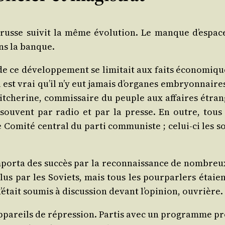
 russe sui­vit la même évo­lu­tion. Le manque d’es­p
ans la banque.
de ce déve­lop­pe­ment se limi­tait aux faits éco­no­mique
 est vrai qu’il n’y eut jamais d’or­ganes embryon­naire
t­che­rine, com­mis­saire du peuple aux affaires étra
 sou­vent par radio et par la presse. En outre, tous l
omi­té cen­tral du par­ti com­mu­niste ; celui-ci les s
por­ta des suc­cès par la recon­nais­sance de nom­breux
s par les Soviets, mais tous les pour­par­lers étaient 
­tait sou­mis à dis­cus­sion devant l’o­pi­nion, ouvrière.
pa­reils de répres­sion. Par­tis avec un pro­gramme pro­