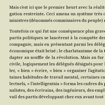
Mais c’est ici que le pre­mier heurt avec la réa­li
ga­tion res­treinte. Ceci ame­na un sys­tème très 
ministres (dénom­més com­mis­saires du peuple) r
Tou­te­fois ce qui fut une consé­quence plus grave 
par­tis poli­tiques se lan­cèrent à la conquête des
com­pa­gnie, mais en pré­sen­tant par­mi les délé­g
éco­no­mique était bri­sé ; le char­la­ta­nisme de l
dap­ter au souffle de la révo­lu­tion. Mais au fur
civile, logi­que­ment les délé­gués dési­gnés pour 
ler, « bien » écrire, « bien » orga­ni­ser l’a­gi­ta
taines habi­tudes de tra­vail men­tal, cer­taines cap
lec­tuels, « l’in­tel­li­gent­sia » for­ma les cadres
na­listes, des écri­vains, des ingé­nieurs, des emplo
vail des par­tis déve­lop­pant chez eux avant tout 