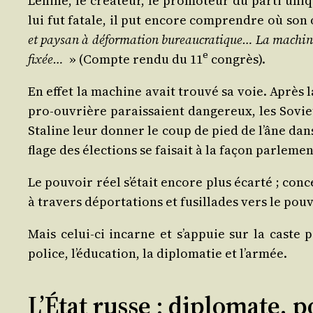
Lénine, le créa­teur, le pro­mo­teur du par­ti un
lui fut fatale, il put encore com­prendre où son 
et pay­san à défor­ma­tion bureau­cra­tique… La machine
e
fixée…
» (Compte ren­du du 11
congrès).
En effet la machine avait trou­vé sa voie. Après la m
pro-ouvrière parais­saient dan­ge­reux, les Soviet
Sta­line leur don­ner le coup de pied de l’âne dans 
flage des élec­tions se fai­sait à la façon par­le­men­
Le pou­voir réel s’é­tait encore plus écar­té ; con
à tra­vers dépor­ta­tions et fusillades vers le pou­v
Mais celui-ci incarne et s’ap­puie sur la caste pri
police, l’é­du­ca­tion, la diplo­ma­tie et l’armée.
L’État russe : diplomate, p