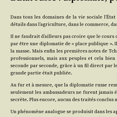
Dans tous les domaines de la vie sociale l’É­tat
détails dans l’a­gri­cul­ture, dans le com­merce, d
Il ne fau­drait d’ailleurs pas croire que le cours 
par être une diplo­ma­tie de « place publique ». Il
la masse. Mais enfin les pre­mières notes de Tchi
pro­fes­sion­nels, mais aux peuples et cela bien
seconde par seconde, grâce à un fil direct par le C
grande par­tie était publiée.
Au fur et à mesure, que la diplo­ma­tie russe rem­
seule­ment les ambas­sa­deurs ne furent jamais élu
secrète. Plus encore, aucun des trai­tés conclus n’é
Un phé­no­mène ana­logue se pro­dui­sit dans les ap