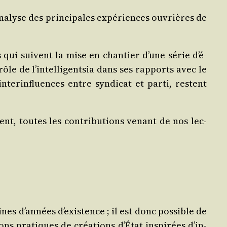
a­na­lyse des prin­ci­pales expé­riences ouvrières de
s qui suivent la mise en chan­tier d’une série d’é­
 de l’in­tel­li­gent­sia dans ses rap­ports avec le
er­in­fluences entre syn­di­cat et par­ti, res­tent
nt, toutes les contri­bu­tions venant de nos lec­
nes d’an­nées d’exis­tence ; il est donc pos­sible de
s pra­tiques de créa­tions d’É­tat ins­pi­rées d’in­