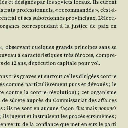
lés et dési­gnés par les soviets locaux. Ils eurent
s­trats pro­fes­sion­nels, « recom­man­dés », c’est-à-
­tral et ses subor­don­nés pro­vin­ciaux. L’é­lec­ti­
organes cor­res­pon­dant à la jus­tice de paix en
e », obser­vant quelques grands prin­cipes sans se
ou­veau à carac­té­ris­tiques très féroces, com­pre­
e 12 ans, d’exé­cu­tion capi­tale pour vol.
sions très graves et sur­tout celles diri­gées contre
rés comme par­ti­cu­liè­re­ment purs et dévoués ; le
utte contre la contre-révo­lu­tion) ; cet orga­nisme
on de sûre­té auprès du Com­mis­sa­riat des affaires
ls : ils ne sont en aucune façon
élus
mais
nom­més
; ils jugent et ins­truisent les pro­cès eux-mêmes ;
t en ver­tu de la confiance que met en eux le par­ti