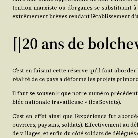
ten­tion mar­xiste ou d’or­ganes se sub­sti­tuant à l
extrê­me­ment brèves ren­dant l’é­ta­blis­se­ment d’un
[|20 ans de bolche
C’est en fai­sant cette réserve qu’il faut abor­der
réa­li­té de ce pays a défor­mé les pro­jets primor
Il faut se sou­ve­nir que notre numé­ro pré­cé­dent,
blée natio­nale tra­vailleuse » (les Soviets).
C’est en effet ain­si que l’ex­pé­rience fut abor
ouvriers, pay­sans, sol­dats). Effec­ti­ve­ment au 
de vil­lages, et enfin du côté sol­dats de délé­gu