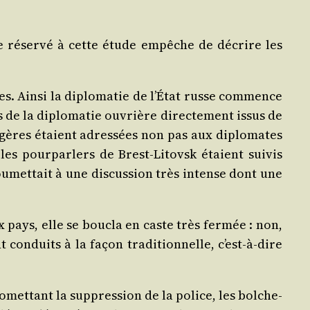
ace réser­vé à cette étude empêche de décrire les
s. Ain­si la diplo­ma­tie de l’É­tat russe com­mence
s de la diplo­ma­tie ouvrière direc­te­ment issus de
n­gères étaient adres­sées non pas aux diplo­mates
es pour­par­lers de Brest-Litovsk étaient sui­vis
ou­met­tait à une dis­cus­sion très intense dont une
 pays, elle se bou­cla en caste très fer­mée : non,
conduits à la façon tra­di­tion­nelle, c’est-à-dire
met­tant la sup­pres­sion de la police, les bol­che­