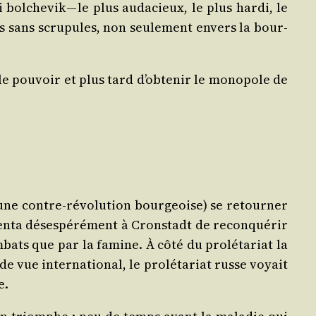
bol­che­vik — le plus auda­cieux, le plus har­di, le
plus sans scru­pules, non seule­ment envers la bour­
e pou­voir et plus tard d’ob­te­nir le mono­pole de
e une contre-révo­lu­tion bour­geoise) se retour­ner
en­ta déses­pé­ré­ment à Crons­tadt de recon­qué­rir
­bats que par la famine. À côté du pro­lé­ta­riat la
 vue inter­na­tio­nal, le pro­lé­ta­riat russe voyait
e.