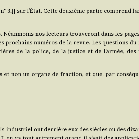
, n° 3.]] sur l’É­tat. Cette deuxième par­tie com­prend l’
s. Néan­moins nos lec­teurs trou­ve­ront dans les page
 pro­chains numé­ros de la revue. Les ques­tions du rôle
res de la police, de la jus­tice et de l’ar­mée, des int
et non un organe de frac­tion, et que, par consé­que
is-indus­triel ont der­rière eux des siècles ou des dizai
l en va tout autre­ment quand il s’a­git des appli­ca­tion