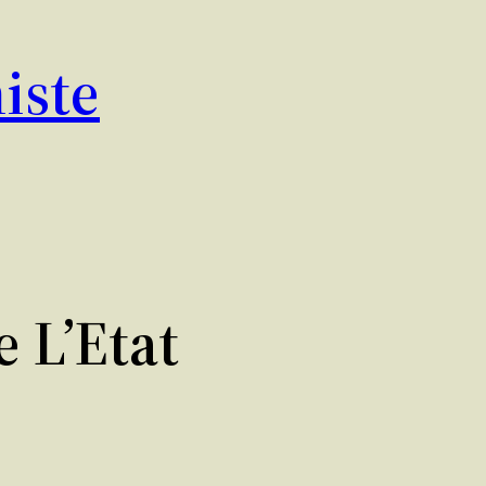
iste
 L’Etat