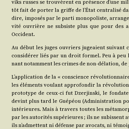
viks russes se trou­vèrent en pré­sence d’une mili
tôt fait de por­ter la griffe de l’É­tat cen­tra­li­s
dire, impo­sés par le par­ti mono­po­liste, arran­ge
vi­té ouvrière ne sub­siste plus que pour des as
Occident.
Au début les juges ouvriers jugeaient sui­vant ce
consi­dé­rer liés par un droit for­mel. Peu à peu l
nant notam­ment les crimes de non-déla­tion, de p
L’ap­pli­ca­tion de la « conscience révo­lu­tion­nai
les élé­ments vou­lant appro­fon­dir la révo­lu­tio
pro­to­type de ceux-ci fut Dzer­jins­ki, le fon­da­
devint plus tard le Gué­péou (Admi­nis­tra­tion pol
inté­rieures. Mais à tra­vers toutes les méta­mor
par les auto­ri­tés supé­rieures ; ils ne subissent
ils n’ad­mettent ni défense par avo­cats, ni témoi­