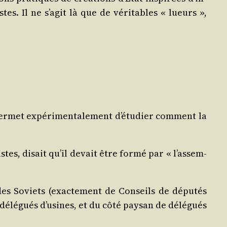
istes. Il ne s’a­git là que de véri­tables « lueurs »,
r­met expé­ri­men­ta­le­ment d’é­tu­dier com­ment la
stes, disait qu’il devait être for­mé par « l’as­sem­
 des Soviets (exac­te­ment de Conseils de dépu­tés
délé­gués d’u­sines, et du côté pay­san de délé­gués