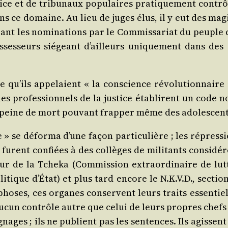
ce et de tri­bu­naux popu­laires pra­ti­que­ment contrô­
é dans ce domaine. Au lieu de juges élus, il y eut des magi
ant les nomi­na­tions par le Com­mis­sa­riat du peuple cen
ses­seurs sié­geant d’ailleurs uni­que­ment dans des 
 qu’ils appe­laient « la conscience révo­lu­tion­nair
es pro­fes­sion­nels de la jus­tice éta­blirent un code n
eine de mort pou­vant frap­per même des ado­les­cents d
re » se défor­ma d’une façon par­ti­cu­lière ; les répres­
n furent confiées à des col­lèges de mili­tants consi­dé­
teur de la Tche­ka (Com­mis­sion extra­or­di­naire de l
i­tique d’É­tat) et plus tard encore le N.K.V.D., sec­ti
­phoses, ces organes conservent leurs traits essen­tie
 aucun contrôle autre que celui de leurs propres chefs 
gnages ; ils ne publient pas les sen­tences. Ils agissen