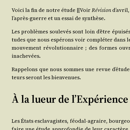
Voi­ci la fin de notre étude [[Voir
Révi­sion
d’a­vril
l’a­près-guerre et un essai de synthèse.
Les pro­blèmes sou­le­vés sont loin d’être épui­sé
tudes que nous espé­rons voir com­plé­ter dans les
mou­ve­ment révo­lu­tion­naire ; des formes ouvriè
inachevées.
Rap­pe­lons que nous sommes une revue d’é­tudes 
teurs seront les bienvenues.
À la lueur de l’Expérience
Les États escla­va­gistes, féo­dal-agraire, bour­geo
faire une étude appro­fon­die de leur carac­tère. I