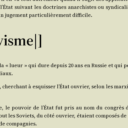
’É­tat sui­vant les doc­trines anar­chistes ou syn­di­ca­l
 juge­ment par­ti­cu­liè­re­ment difficile.
visme|]
 la « lueur » qui dure depuis 20 ans en Rus­sie et qui pe
diaux.
 cher­chant à esquis­ser l’É­tat ouvrier, selon les mar­xi
­dée, le pou­voir de l’É­tat fut pris au nom du congrès
début les Soviets, du côté ouvrier, étaient com­po­sés de 
és de compagnies.