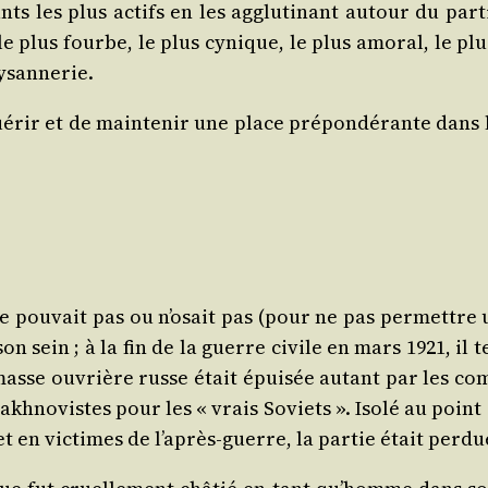
s les plus actifs en les agglu­ti­nant autour du par­ti 
­si le plus fourbe, le plus cynique, le plus amo­ral, le 
paysannerie.
­rir et de main­te­nir une place pré­pon­dé­rante dans l
 ne pou­vait pas ou n’o­sait pas (pour ne pas per­mettr
on sein ; à la fin de la guerre civile en mars 1921, il t
 masse ouvrière russe était épui­sée autant par les com
kh­no­vistes pour les « vrais Soviets ». Iso­lé au point de
 et en vic­times de l’a­près-guerre, la par­tie était perdu