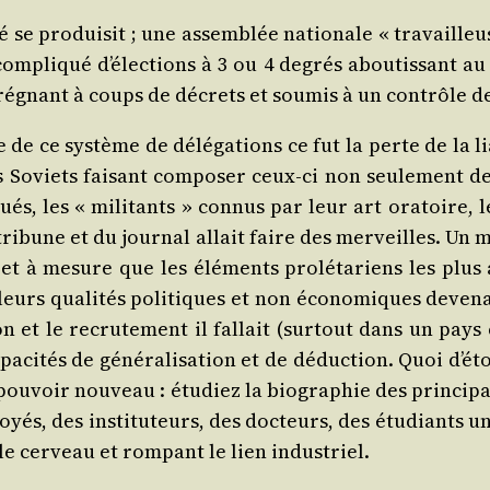
­té se pro­dui­sit ; une assem­blée natio­nale « tra­vail
com­pli­qué d’é­lec­tions à 3 ou 4 degrés abou­tis­sant
égnant à coups de décrets et sou­mis à un contrôle d
de ce sys­tème de délé­ga­tions ce fut la perte de la li
 Soviets fai­sant com­po­ser ceux-ci non seule­ment de d
ués, les « mili­tants » connus par leur art ora­toire, 
a tri­bune et du jour­nal allait faire des mer­veilles. Un
 et à mesure que les élé­ments pro­lé­ta­riens les plu
leurs qua­li­tés poli­tiques et non éco­no­miques deve­
­tion et le recru­te­ment il fal­lait (sur­tout dans un pay
a­ci­tés de géné­ra­li­sa­tion et de déduc­tion. Quoi d’é­
 du pou­voir nou­veau : étu­diez la bio­gra­phie des prin­ci
yés, des ins­ti­tu­teurs, des doc­teurs, des étu­diants uni
le cer­veau et rom­pant le lien industriel.