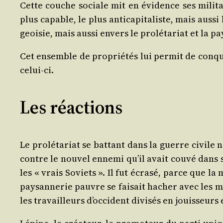
Cette couche sociale mit en évi­dence ses mili­tant
plus capable, le plus anti­ca­pi­ta­liste, mais aus
geoi­sie, mais aus­si envers le pro­lé­ta­riat et la 
Cet ensemble de pro­prié­tés lui per­mit de conqué
celui-ci.
Les réactions
Le pro­lé­ta­riat se bat­tant dans la guerre civile
contre le nou­vel enne­mi qu’il avait cou­vé dans s
les « vrais Soviets ». Il fut écra­sé, parce que la
pay­san­ne­rie pauvre se fai­sait hacher avec les ma
les tra­vailleurs d’oc­ci­dent divi­sés en jouis­seurs