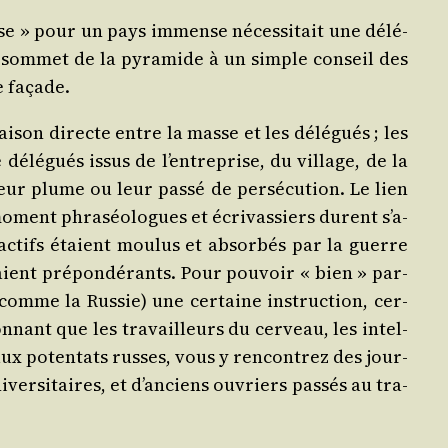
leuse » pour un pays immense néces­si­tait une délé­
 au som­met de la pyra­mide à un simple conseil des
e façade.
ai­son directe entre la masse et les délé­gués ; les
élé­gués issus de l’en­tre­prise, du vil­lage, de la
leur plume ou leur pas­sé de per­sé­cu­tion. Le lien
 moment phra­séo­logues et écri­vas­siers durent s’a­
s actifs étaient mou­lus et absor­bés par la guerre
naient pré­pon­dé­rants. Pour pou­voir « bien » par­
s comme la Rus­sie) une cer­taine ins­truc­tion, cer­
ton­nant que les tra­vailleurs du cer­veau, les intel­
­paux poten­tats russes, vous y ren­con­trez des jour­
­ver­si­taires, et d’an­ciens ouvriers pas­sés au tra­