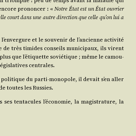
 son triomphe : peu de temps avant la mala­die qui
encore pro­non­cer : «
Notre État est un État ouvrier
le court dans une autre direc­tion que celle qu’on lui a
en­ver­gure et le sou­ve­nir de l’an­cienne acti­vi­té
e de très timides conseils muni­ci­paux, ils virent
t plus que l’é­ti­quette sovié­tique ; même le camou­
légis­la­tives centrales.
poli­tique du par­ti-mono­pole, il devait s’en aller
 de toutes les Russies.
es ten­ta­cules l’é­co­no­mie, la magis­tra­ture, la