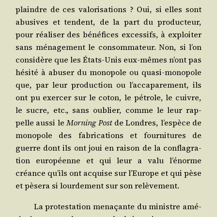
plaindre de ces valo­ri­sa­tions ? Oui, si elles sont
abu­sives et tendent, de la part du pro­duc­teur,
pour réa­li­ser des béné­fices exces­sifs, à exploi­ter
sans ména­ge­ment le consom­ma­teur. Non, si l’on
consi­dère que les États-Unis eux-mêmes n’ont pas
hési­té à abu­ser du mono­pole ou qua­si-mono­pole
que, par leur pro­duc­tion ou l’ac­ca­pa­re­ment, ils
ont pu exer­cer sur le coton, le pétrole, le cuivre,
le sucre, etc., sans oublier, comme le leur rap­
pelle aus­si le
Mor­ning Post
de Londres, l’es­pèce de
mono­pole des fabri­ca­tions et four­ni­tures de
guerre dont ils ont joui en rai­son de la confla­gra­
tion euro­péenne et qui leur a valu l’é­norme
créance qu’ils ont acquise sur l’Eu­rope et qui pèse
et pèse­ra si lour­de­ment sur son relèvement.
La pro­tes­ta­tion mena­çante du ministre amé­