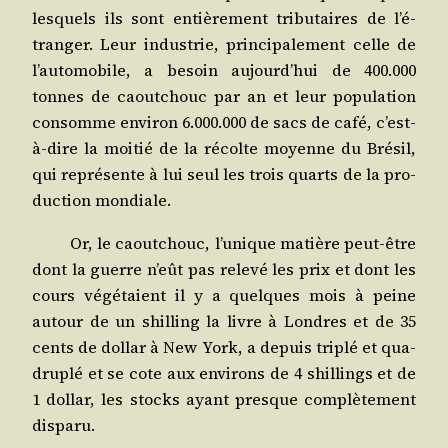
les­quels ils sont entiè­re­ment tri­bu­taires de l’é­
tran­ger. Leur indus­trie, prin­ci­pa­le­ment celle de
l’au­to­mo­bile, a besoin aujourd’­hui de 400.000
tonnes de caou­tchouc par an et leur popu­la­tion
consomme envi­ron 6.000.000 de sacs de café, c’est-
à-dire la moi­tié de la récolte moyenne du Bré­sil,
qui repré­sente à lui seul les trois quarts de la pro­
duc­tion mondiale.
Or, le caou­tchouc, l’u­nique matière peut-être
dont la guerre n’eût pas rele­vé les prix et dont les
cours végé­taient il y a quelques mois à peine
autour de un shil­ling la livre à Londres et de 35
cents de dol­lar à New York, a depuis tri­plé et qua­
dru­plé et se cote aux envi­rons de 4 shil­lings et de
1 dol­lar, les stocks ayant presque com­plè­te­ment
disparu.