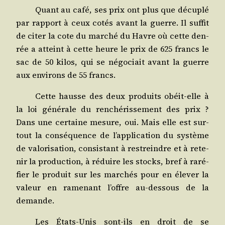
Quant au café, ses prix ont plus que décu­plé
par rap­port à ceux cotés avant la guerre. Il suf­fit
de citer la cote du mar­ché du Havre où cette den­
rée a atteint à cette heure le prix de 625 francs le
sac de 50 kilos, qui se négo­ciait avant la guerre
aux envi­rons de 55 francs.
Cette hausse des deux pro­duits obéit-elle à
la loi géné­rale du ren­ché­ris­se­ment des prix ?
Dans une cer­taine mesure, oui. Mais elle est sur­
tout la consé­quence de l’ap­pli­ca­tion du sys­tème
de valo­ri­sa­tion, consis­tant à res­treindre et à rete­
nir la pro­duc­tion, à réduire les stocks, bref à raré­
fier le pro­duit sur les mar­chés pour en éle­ver la
valeur en rame­nant l’offre au-des­sous de la
demande.
Les États-Unis sont-ils en droit de se