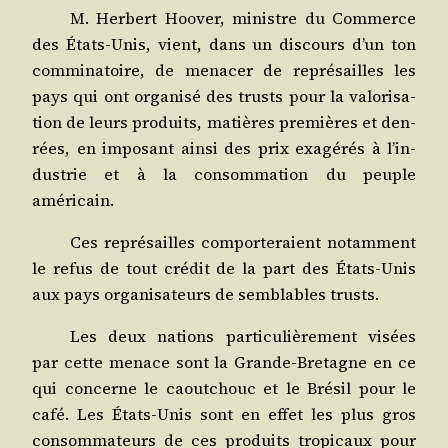
M. Her­bert Hoo­ver, ministre du Com­merce
des États-Unis, vient, dans un dis­cours d’un ton
com­mi­na­toire, de mena­cer de repré­sailles les
pays qui ont orga­ni­sé des trusts pour la valo­ri­sa­
tion de leurs pro­duits, matières pre­mières et den­
rées, en impo­sant ain­si des prix exa­gé­rés à l’in­
dus­trie et à la consom­ma­tion du peuple
américain.
Ces repré­sailles com­por­te­raient notam­ment
le refus de tout cré­dit de la part des États-Unis
aux pays orga­ni­sa­teurs de sem­blables trusts.
Les deux nations par­ti­cu­liè­re­ment visées
par cette menace sont la Grande-Bre­tagne en ce
qui concerne le caou­tchouc et le Bré­sil pour le
café. Les États-Unis sont en effet les plus gros
consom­ma­teurs de ces pro­duits tro­pi­caux pour