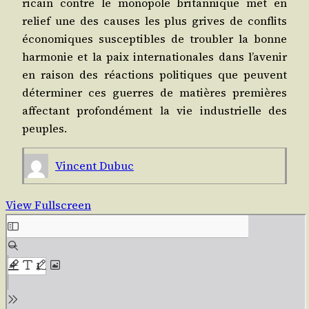
ri­cain contre le mono­pole bri­tan­nique met en
relief une des causes les plus grives de conflits
éco­no­miques sus­cep­tibles de trou­bler la bonne
har­mo­nie et la paix inter­na­tio­nales dans l’a­ve­nir
en rai­son des réac­tions poli­tiques que peuvent
déter­mi­ner ces guerres de matières pre­mières
affec­tant pro­fon­dé­ment la vie indus­trielle des
peuples.
Vincent Dubuc
View Fullscreen