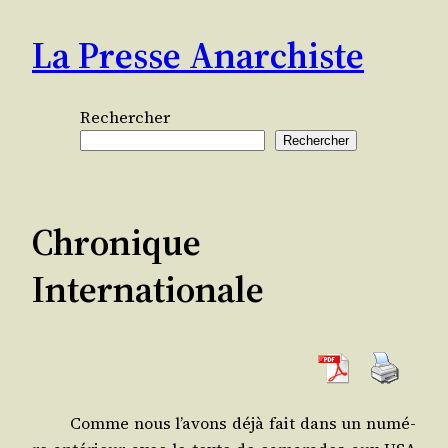
Aller
La Presse Anarchiste
au
contenu
Rechercher
Rechercher
Chronique
Internationale
Comme nous l’avons déjà fait dans un numé­