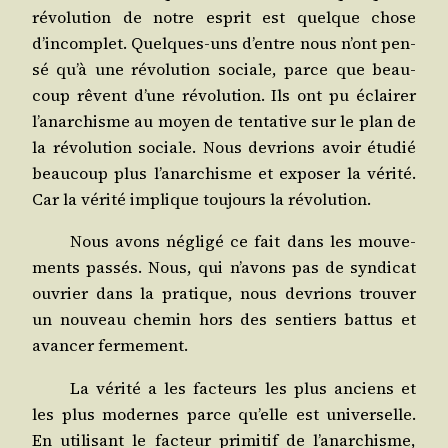
révo­lu­tion de notre esprit est quelque chose
d’incomplet. Quelques-uns d’entre nous n’ont pen­
sé qu’à une révo­lu­tion sociale, parce que beau­
coup rêvent d’une révo­lu­tion. Ils ont pu éclai­rer
l’anarchisme au moyen de ten­ta­tive sur le plan de
la révo­lu­tion sociale. Nous devrions avoir étu­dié
beau­coup plus l’anarchisme et expo­ser la véri­té.
Car la véri­té implique tou­jours la révolution.
Nous avons négli­gé ce fait dans les mou­ve­
ments pas­sés. Nous, qui n’avons pas de syn­di­cat
ouvrier dans la pra­tique, nous devrions trou­ver
un nou­veau che­min hors des sen­tiers bat­tus et
avan­cer fermement.
La véri­té a les fac­teurs les plus anciens et
les plus modernes parce qu’elle est uni­ver­selle.
En uti­li­sant le fac­teur pri­mi­tif de l’anarchisme,