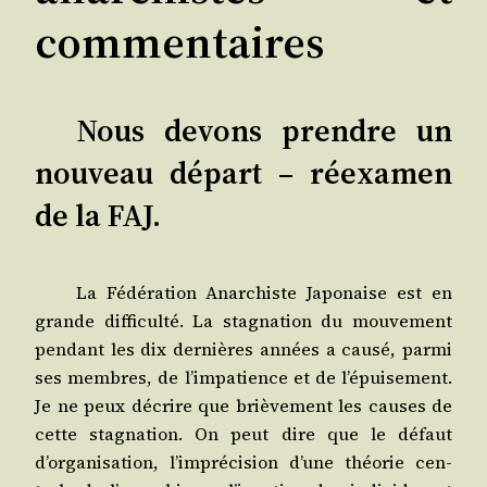
commentaires
Nous devons prendre un
nouveau départ – réexamen
de la FAJ.
La Fédé­ra­tion Anar­chiste Japo­naise est en
grande dif­fi­cul­té. La stag­na­tion du mou­ve­ment
pen­dant les dix der­nières années a cau­sé, par­mi
ses membres, de l’impatience et de l’épuisement.
Je ne peux décrire que briè­ve­ment les causes de
cette stag­na­tion. On peut dire que le défaut
d’organisation, l’imprécision d’une théo­rie cen­