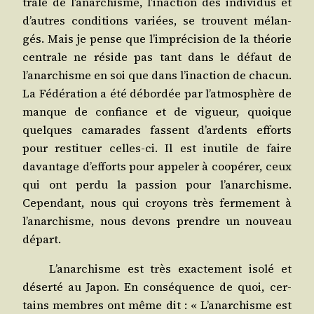
trale de l’anarchisme, l’inaction des indi­vi­dus et
d’autres condi­tions variées, se trouvent mélan­
gés. Mais je pense que l’imprécision de la théo­rie
cen­trale ne réside pas tant dans le défaut de
l’anarchisme en soi que dans l’inaction de cha­cun.
La Fédé­ra­tion a été débor­dée par l’atmosphère de
manque de confiance et de vigueur, quoique
quelques cama­rades fassent d’ardents efforts
pour res­ti­tuer celles-ci. Il est inutile de faire
davan­tage d’efforts pour appe­ler à coopé­rer, ceux
qui ont per­du la pas­sion pour l’anarchisme.
Cepen­dant, nous qui croyons très fer­me­ment à
l’anarchisme, nous devons prendre un nou­veau
départ.
L’anarchisme est très exac­te­ment iso­lé et
déser­té au Japon. En consé­quence de quoi, cer­
tains membres ont même dit : « L’anarchisme est