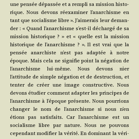
une pen­sée dépas­sée et a rem­pli sa mis­sion his­to­
rique. Nous devons réexa­mi­ner l’anarchisme en
tant que socia­lisme libre ». J’aimerais leur deman­
der : « Quand l’anarchisme s’est-il déchar­gé de sa
mis­sion his­to­rique ? » et « quelle est la mis­sion
his­to­rique de l’anarchisme ? ». Il est vrai que la
pen­sée anar­chiste n’est pas adap­tée à notre
époque. Mais cela ne signi­fie point la néga­tion de
l’anarchisme lui-même. Nous devons nier
l’attitude de simple néga­tion et de des­truc­tion, et
ten­ter de créer une image construc­tive. Nous
devons étu­dier com­ment adap­ter les prin­cipes de
l’anarchisme à l’époque pré­sente. Nous pour­rions
chan­ger le nom de l’anarchisme si nous n’en
étions pas satis­faits. Car l’anarchisme est un
socia­lisme libre par nature. Nous ne pou­vons
cepen­dant modi­fier la véri­té. En domi­nant la véri­