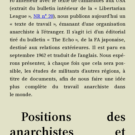
ro anté­rieur avec le texte de cama­rades aux USA
(extrait du bul­le­tin inté­rieur de la « Liber­ta­rian
League »,
NR n° 20
), nous publions aujourd’hui un
« texte de tra­vail », éma­nant d’une orga­ni­sa­tion
anar­chiste à l’étranger. Il s’agit ici d’un édi­to­rial
tiré du bul­le­tin « The Echo », de la FA japo­naise,
des­ti­né aux rela­tions exté­rieures. Il est paru en
sep­tembre 1962 et tra­duit de l’anglais. Nous espé­
rons pré­sen­ter, à chaque fois que cela sera pos­
sible, les études de mili­tants d’autres régions, à
titre de docu­ments, afin de nous faire une idée
plus com­plète du tra­vail anar­chiste dans
le monde.
Positions des
anarchistes et