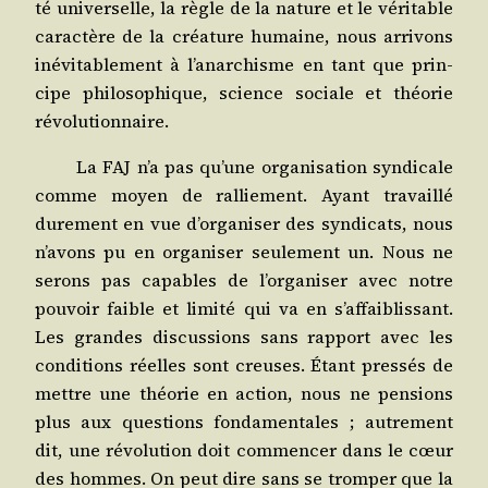
té uni­ver­selle, la règle de la nature et le véri­table
carac­tère de la créa­ture humaine, nous arri­vons
inévi­ta­ble­ment à l’anarchisme en tant que prin­
cipe phi­lo­so­phique, science sociale et théo­rie
révolutionnaire.
La FAJ n’a pas qu’une orga­ni­sa­tion syn­di­cale
comme moyen de ral­lie­ment. Ayant tra­vaillé
dure­ment en vue d’organiser des syn­di­cats, nous
n’avons pu en orga­ni­ser seule­ment un. Nous ne
serons pas capables de l’organiser avec notre
pou­voir faible et limi­té qui va en s’affaiblissant.
Les grandes dis­cus­sions sans rap­port avec les
condi­tions réelles sont creuses. Étant pres­sés de
mettre une théo­rie en action, nous ne pen­sions
plus aux ques­tions fon­da­men­tales ; autre­ment
dit, une révo­lu­tion doit com­men­cer dans le cœur
des hommes. On peut dire sans se trom­per que la