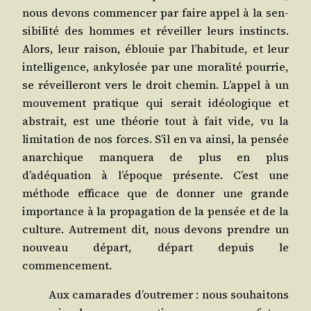
nous devons com­men­cer par faire appel à la sen­
si­bi­li­té des hommes et réveiller leurs ins­tincts.
Alors, leur rai­son, éblouie par l’habitude, et leur
intel­li­gence, anky­lo­sée par une mora­li­té pour­rie,
se réveille­ront vers le droit che­min. L’appel à un
mou­ve­ment pra­tique qui serait idéo­lo­gique et
abs­trait, est une théo­rie tout à fait vide, vu la
limi­ta­tion de nos forces. S’il en va ain­si, la pen­sée
anar­chique man­que­ra de plus en plus
d’adéquation à l’époque pré­sente. C’est une
méthode effi­cace que de don­ner une grande
impor­tance à la pro­pa­ga­tion de la pen­sée et de la
culture. Autre­ment dit, nous devons prendre un
nou­veau départ, départ depuis le
commencement.
Aux cama­rades d’outremer : nous sou­hai­tons