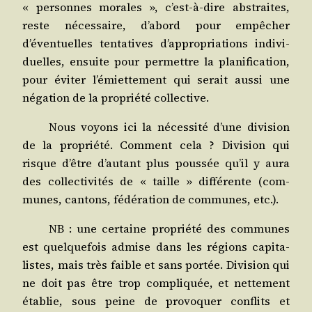
« per­sonnes morales », c’est-à-dire abs­traites,
reste néces­saire, d’abord pour empê­cher
d’éventuelles ten­ta­tives d’appropriations indi­vi­
duelles, ensuite pour per­mettre la pla­ni­fi­ca­tion,
pour évi­ter l’émiettement qui serait aus­si une
néga­tion de la pro­prié­té collective.
Nous voyons ici la néces­si­té d’une divi­sion
de la pro­prié­té. Com­ment cela ? Divi­sion qui
risque d’être d’autant plus pous­sée qu’il y aura
des col­lec­ti­vi­tés de « taille » dif­fé­rente (com­
munes, can­tons, fédé­ra­tion de com­munes, etc.).
NB : une cer­taine pro­prié­té des com­munes
est quel­que­fois admise dans les régions capi­ta­
listes, mais très faible et sans por­tée. Divi­sion qui
ne doit pas être trop com­pli­quée, et net­te­ment
éta­blie, sous peine de pro­vo­quer conflits et