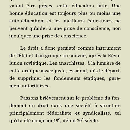
vaient être prises, cette édu­ca­tion faite. Une
bonne édu­ca­tion est tou­jours plus ou moins une
auto-édu­ca­tion, et les meilleurs édu­ca­teurs ne
peuvent qu’aider à une prise de conscience, non
incul­quer une prise de conscience.
Le droit a donc per­sis­té comme ins­tru­ment
de l’État et d’un groupe au pou­voir, après la Révo­
lu­tion sovié­tique. Les anar­chistes, à la lumière de
cette cri­tique assez juste, essaient, dès le départ,
de sup­pri­mer les fon­de­ments éta­tiques, pure­
ment autoritaires.
Pas­sons briè­ve­ment sur le pro­blème du fon­
de­ment du droit dans une socié­té à struc­ture
prin­ci­pa­le­ment fédé­ra­liste et syn­di­ca­liste, tel
e
e
qu’il a été conçu au 19
, début 20
siècle.