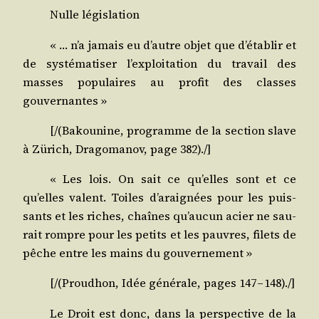
Nulle légis­la­tion
« … n’a jamais eu d’autre objet que d’établir et
de sys­té­ma­ti­ser l’exploitation du tra­vail des
masses popu­laires au pro­fit des classes
gouvernantes »
[/(Bakounine, pro­gramme de la sec­tion slave
à Zürich, Dra­go­ma­nov, page 382)./]
« Les lois. On sait ce qu’elles sont et ce
qu’elles valent. Toiles d’araignées pour les puis­
sants et les riches, chaînes qu’aucun acier ne sau­
rait rompre pour les petits et les pauvres, filets de
pêche entre les mains du gouvernement »
[/(Proudhon, Idée géné­rale, pages 147 – 148)./]
Le Droit est donc, dans la pers­pec­tive de la