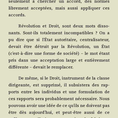
seule­ment à cher­cher un accord, des normes
libre­ment accep­tées, mais aus­si appli­quer ces
accords.
Révo­lu­tion et Droit, sont deux mots dis­so­
nants. Sont-ils tota­le­ment incom­pa­tibles ? On a
pu dire que si l’État auto­ri­taire, cen­tra­li­sa­teur,
devait être détruit par la Révo­lu­tion, un État
(c’est-à-dire une forme de socié­té) – le mot étant
pris dans une accep­ta­tion large et entiè­re­ment
dif­fé­rente – devait le remplacer.
De même, si le Droit, ins­tru­ment de la classe
diri­geante, est sup­pri­mé, il sub­sis­te­ra des rap­
ports entre les indi­vi­dus et une for­mu­la­tion de
ces rap­ports sera pro­ba­ble­ment néces­saire. Nous
pou­vons avoir une idée de ce qu’ils ne doivent pas
être dès aujourd’hui, et peut-être aus­si de ce