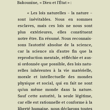
Bakou­nine, « Dieu et l’État » :
« Les lois natu­relles – la nature –
sont inévi­tables. Nous en sommes
esclaves, mais ces lois ne nous sont
plus exté­rieures, elles consti­tuent
notre être. En résu­mé. Nous recon­nais­
sons l’autorité abso­lue de la science,
car la science n’a d’autre fin que la
repro­duc­tion men­tale, réflé­chie et aus­
si ordon­née que pos­sible, des lois natu­
relles inhé­rentes à la vie maté­rielle,
morale et intel­lec­tuelle des mondes
phy­sique et social, qui en fait ne sont
qu’un même monde dans la nature.
Sauf cette auto­ri­té, la seule légi­time,
car elle est ration­nelle et conforme à la
liber­té humaine, nous décla­rons toutes