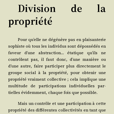
Division de la
propriété
Pour qu’elle ne dégé­nère pas en plai­san­te­rie
sophiste où tous les indi­vi­dus sont dépos­sé­dés en
faveur d’une abs­trac­tion… éta­tique qu’ils ne
contrôlent pas, il faut donc, d’une manière ou
d’une autre, faire par­ti­ci­per plus direc­te­ment le
groupe social à la pro­prié­té, pour obte­nir une
pro­prié­té vrai­ment col­lec­tive ; cela implique une
mul­ti­tude de par­ti­ci­pa­tions indi­vi­duelles par­
tielles évi­dem­ment, chaque fois que possible.
Mais un contrôle et une par­ti­ci­pa­tion à cette
pro­prié­té des dif­fé­rentes col­lec­ti­vi­tés en tant que