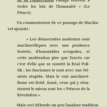
de sa conser­va­tion
l’oblige sou­vent à
vio­ler les lois de l’humanité » (Le
Prince).
Un com­men­ta­teur de ce pas­sage de Machia­
vel ajoutait :
« Les démo­cra­ties modernes sont
machia­vé­liques avec une pru­dence
feu­trée, d’honorables scru­pules, et
cette modé­ra­tion pire que l’excès car
c’est d’elle que se nour­rit la Real Poli­
tik ; les fas­cismes le sont avec une fré­
né­sie stu­pide. Mais le vrai machia­vé­
lisme est froid. Aus­si, ceux qui y réus­
sissent le mieux sont les « Princes de la
Révolution ».
Mais ceci déborde un peu l’analyse tra­di­tion­