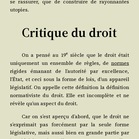
se ras­su­rer, que de construire de rayon­nantes
utopies.
Critique du droit
e
On a pen­sé au 19
siècle que le droit était
uni­que­ment un ensemble de règles, de
normes
rigides éma­nant de l’autorité par excel­lence,
l’État, et ceci sous la forme de lois, d’un appa­reil
légis­la­tif. On appelle cette défi­ni­tion la défi­ni­tion
nor­ma­ti­viste du droit. Elle est incom­plète et ne
révèle qu’un aspect du droit.
Car on s’est aper­çu d’abord, que le droit ne
s’exprimait pas for­cé­ment par la seule forme
légis­la­tive, mais aus­si bien en grande par­tie par