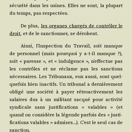
sécu­ri­té dans les usines. Elles ne sont, la plu­part
du temps, pas respectées.
De plus,
les organes char­gés de contrô­ler le
droit
, et de le sanc­tion­ner, se dérobent.
Ain­si, l’Inspection du Tra­vail, soit manque
de per­son­nel (mais pour­quoi y a‑t-il manque ?),
soit « paresse », et « indul­gence », n’effectue pas
les contrôles et ne réclame pas les sanc­tions
néces­saires. Les Tri­bu­naux, eux aus­si, sont quel­
que­fois bien inac­tifs. Un tri­bu­nal a der­niè­re­ment
obli­gé une socié­té à payer rétro­ac­ti­ve­ment les
salaires dus à un mili­tant sac­qué pour acti­vi­té
syn­di­cale sans jus­ti­fi­ca­tions « valables » (et
quand on consi­dère la légende par­fois des « jus­ti­
fi­ca­tions valables » admises…). C’est le seul cas de
sanction.