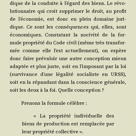
dique de la conduite à l’égard des biens. Le révo­
lu­tion­naire qui croit sup­pri­mer le droit, au pro­fit
de l’é­co­no­mie, est donc en plein domaine juri­
dique. Ce sont les consé­quences qui, elles, sont
éco­no­miques. Consta­tant la noci­vi­té de la for­
mule pro­prié­té du Code civil (même très trans­for­
mée comme elle l’est actuel­le­ment), on espère
donc faire pré­va­loir une autre concep­tion mieux
adap­tée et plus juste, soit en l’imposant par la loi
(sur­vi­vance d’une léga­li­té socia­liste en URSS),
soit en la répan­dant dans la conscience géné­rale,
soit les deux à la foi. Quelle conception ?
Pre­nons la for­mule célèbre :
« La pro­prié­té indi­vi­duelle des
biens de pro­duc­tion est rem­pla­cée par
leur pro­prié­té collective ».