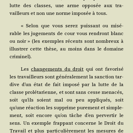
lutte des classes, une arme oppo­sée aux tra­
vailleurs et non une norme impo­sée à tous.
« Selon que vous serez puis­sant ou misé­
rable les juge­ments de cour vous ren­dront blanc
ou noir » (les exemples récents sont nom­breux à
illus­trer cette thèse, au moins dans le domaine
criminel).
Les
chan­ge­ments du droit
qui ont favo­ri­sé
les tra­vailleurs sont géné­ra­le­ment la sanc­tion tar­
dive d’un état de fait impo­sé par la lutte de la
classe pro­lé­ta­rienne, et sont sans cesse mena­cés,
soit qu’ils soient mal ou peu appli­qués, soit
qu’une réac­tion les sup­prime pure­ment et sim­ple­
ment, soit encore qu’on tâche d’en per­ver­tir le
sens. Un exemple frap­pant concerne le Droit du
Tra­vail et plus par­ti­cu­liè­re­ment les mesures de