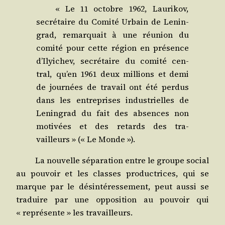
« Le 11 octobre 1962, Lau­ri­kov,
secré­taire du Comi­té Urbain de Lenin­
grad, remar­quait à une réunion du
comi­té pour cette région en pré­sence
d’Ilyichev, secré­taire du comi­té cen­
tral, qu’en 1961 deux mil­lions et demi
de jour­nées de tra­vail ont été per­dus
dans les entre­prises indus­trielles de
Lenin­grad du fait des absences non
moti­vées et des retards des tra­
vailleurs » (« Le Monde »).
La nou­velle sépa­ra­tion entre le groupe social
au pou­voir et les classes pro­duc­trices, qui se
marque par le dés­in­té­res­se­ment, peut aus­si se
tra­duire par une oppo­si­tion au pou­voir qui
« repré­sente » les travailleurs.