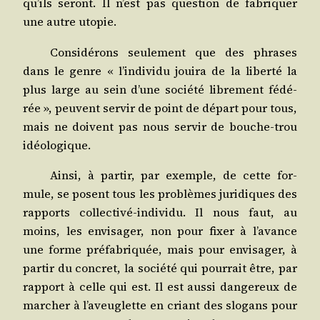
qu’ils seront. Il n’est pas ques­tion de fabri­quer
une autre utopie.
Consi­dé­rons seule­ment que des phrases
dans le genre « l’individu joui­ra de la liber­té la
plus large au sein d’une socié­té libre­ment fédé­
rée », peuvent ser­vir de point de départ pour tous,
mais ne doivent pas nous ser­vir de bouche-trou
idéologique.
Ain­si, à par­tir, par exemple, de cette for­
mule, se posent tous les pro­blèmes juri­diques des
rap­ports col­lec­ti­vé-indi­vi­du. Il nous faut, au
moins, les envi­sa­ger, non pour fixer à l’avance
une forme pré­fa­bri­quée, mais pour envi­sa­ger, à
par­tir du concret, la socié­té qui pour­rait être, par
rap­port à celle qui est. Il est aus­si dan­ge­reux de
mar­cher à l’a­veu­glette en criant des slo­gans pour