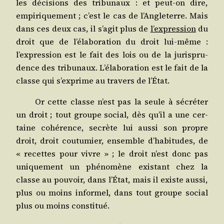
les déci­sions des tri­bu­naux : et peut-on dire,
empi­ri­que­ment ; c’est le cas de l’Angleterre. Mais
dans ces deux cas, il s’agit plus de
l’expression
du
droit que de l’élaboration du droit lui-même :
l’expression est le fait des lois ou de la juris­pru­
dence des tri­bu­naux. L’élaboration est le fait de la
classe qui s’exprime au tra­vers de l’État.
Or cette classe n’est pas la seule à sécré­ter
un droit ; tout groupe social, dès qu’il a une cer­
taine cohé­rence, secrète lui aus­si son propre
droit, droit cou­tu­mier, ensemble d’habitudes, de
« recettes pour vivre » ; le droit n’est donc pas
uni­que­ment un phé­no­mène exis­tant chez la
classe au pou­voir, dans l’État, mais il existe aus­si,
plus ou moins infor­mel, dans tout groupe social
plus ou moins constitué.