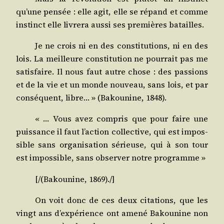
qu’une pen­sée : elle agit, elle se répand et comme
ins­tinct elle livre­ra aus­si ses pre­mières batailles.
Je ne crois ni en des consti­tu­tions, ni en des
lois. La meilleure consti­tu­tion ne pour­rait pas me
satis­faire. Il nous faut autre chose : des pas­sions
et de la vie et un monde nou­veau, sans lois, et par
consé­quent, libre… » (Bakou­nine, 1848).
« … Vous avez com­pris que pour faire une
puis­sance il faut l’action col­lec­tive, qui est impos­
sible sans orga­ni­sa­tion sérieuse, qui à son tour
est impos­sible, sans obser­ver notre programme »
[/(Bakounine, 1869)./]
On voit donc de ces deux cita­tions, que les
vingt ans d’expérience ont ame­né Bakou­nine non