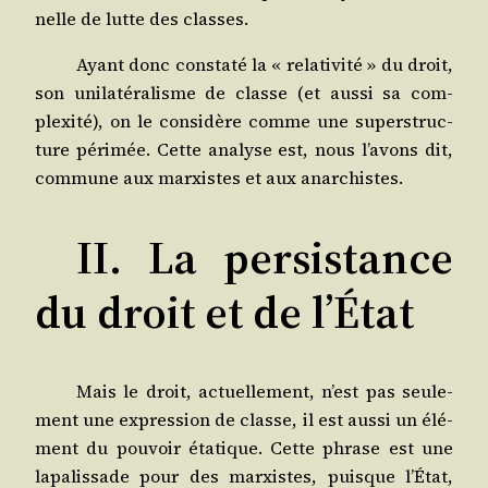
nelle de lutte des classes.
Ayant donc consta­té la « rela­ti­vi­té » du droit,
son uni­la­té­ra­lisme de classe (et aus­si sa com­
plexi­té), on le consi­dère comme une super­struc­
ture péri­mée. Cette ana­lyse est, nous l’avons dit,
com­mune aux mar­xistes et aux anarchistes.
II. La persistance
du droit et de l’État
Mais le droit, actuel­le­ment, n’est pas seule­
ment une expres­sion de classe, il est aus­si un élé­
ment du pou­voir éta­tique. Cette phrase est une
lapa­lis­sade pour des mar­xistes, puisque l’État,