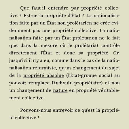
Que faut-il entendre par pro­prié­té col­lec­
tive ? Est-ce la pro­prié­té d’État ? La natio­na­li­sa­
tion faite par un État
non
pro­lé­ta­rien ne crée évi­
dem­ment pas une pro­prié­té col­lec­tive. La natio­
na­li­sa­tion faite par un État
pro­lé­ta­rien
ne le fait
que dans la mesure où le pro­lé­ta­riat contrôle
direc­te­ment l’État et donc sa pro­prié­té. Or,
jusqu’ici il n’y a eu, comme dans le cas de la natio­
na­li­sa­tion réfor­miste, qu’un chan­ge­ment du sujet
de la
pro­prié­té abso­lue
(l’État-groupe social au
pou­voir rem­place l’individu-propriétaire) et non
un chan­ge­ment de
nature
en pro­prié­té véri­ta­ble­
ment collective.
Pou­vons-nous entre­voir ce qu’est la pro­prié­
té collective ?