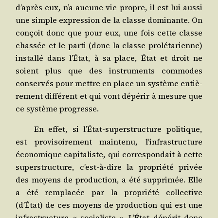
d’après eux, n’a aucune vie propre, il est lui aus­si
une simple expres­sion de la classe domi­nante. On
conçoit donc que pour eux, une fois cette classe
chas­sée et le par­ti (donc la classe pro­lé­ta­rienne)
ins­tal­lé dans l’État, à sa place, État et droit ne
soient plus que des ins­tru­ments com­modes
conser­vés pour mettre en place un sys­tème entiè­
re­ment dif­fé­rent et qui vont dépé­rir à mesure que
ce sys­tème progresse.
En effet, si l’État-superstructure poli­tique,
est pro­vi­soi­re­ment main­te­nu, l’infrastructure
éco­no­mique capi­ta­liste, qui cor­res­pon­dait à cette
super­struc­ture, c’est-à-dire la pro­prié­té pri­vée
des moyens de pro­duc­tion, a été sup­pri­mée. Elle
a été rem­pla­cée par la pro­prié­té col­lec­tive
(d’État) de ces moyens de pro­duc­tion qui est une
infra­struc­ture « socia­liste ». L’État dépé­rit donc