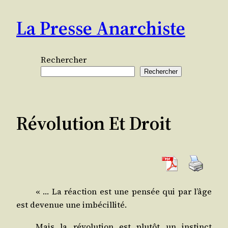
Aller
La Presse Anarchiste
au
contenu
Rechercher
Rechercher
Révolution Et Droit
« … La réac­tion est une pen­sée qui par l’âge
est deve­nue une imbécillité.
Mais la révo­lu­tion est plu­tôt un ins­tinct