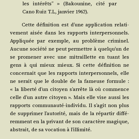
les inté­rêts” » (Bakou­nine, cité par
Cano Ruiz T.L, jan­vier 1962).
Cette défi­ni­tion est d’une appli­ca­tion rela­ti­
ve­ment aisée dans les rap­ports inter­per­son­nels.
Appli­quée par exemple, au pro­blème cri­mi­nel.
Aucune socié­té ne peut per­mettre à quelqu’un de
se pro­me­ner avec une mitraillette en tuant les
gens à qui mieux mieux. Si cette défi­ni­tion ne
concer­nait que les rap­ports inter­per­son­nels, elle
ne serait que le double de la fameuse for­mule :
« la liber­té d’un citoyen s’arrête là où com­mence
celle d’un autre citoyen ». Mais elle vise aus­si les
rap­ports com­mu­nau­té-indi­vi­du. Il s’agit non plus
de sup­pri­mer l’autorité, mais de la répar­tir dif­fé­
rem­ment en la pri­vant de son carac­tère magique,
abs­trait, de sa voca­tion à l’illimité.