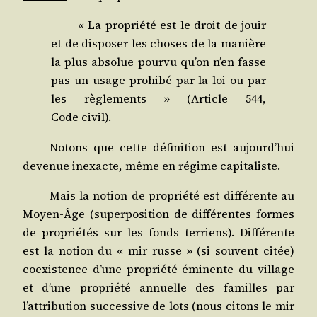
« La pro­prié­té est le droit de jouir
et de dis­po­ser les choses de la manière
la plus abso­lue pour­vu qu’on n’en fasse
pas un usage pro­hi­bé par la loi ou par
les règle­ments » (Article 544,
Code civil).
Notons que cette défi­ni­tion est aujourd’hui
deve­nue inexacte, même en régime capitaliste.
Mais la notion de pro­prié­té est dif­fé­rente au
Moyen-Âge (super­po­si­tion de dif­fé­rentes formes
de pro­prié­tés sur les fonds ter­riens). Dif­fé­rente
est la notion du « mir russe » (si sou­vent citée)
coexis­tence d’une pro­prié­té émi­nente du vil­lage
et d’une pro­prié­té annuelle des familles par
l’attribution suc­ces­sive de lots (nous citons le mir