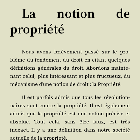
La notion de
propriété
Nous avons briè­ve­ment pas­sé sur le pro­
blème du fon­de­ment du droit en citant quelques
défi­ni­tions géné­rales du droit. Abor­dons main­te­
nant celui, plus inté­res­sant et plus fruc­tueux, du
méca­nisme d’une notion de droit : la Propriété.
Il est par­fois admis que tous les révo­lu­tion­
naires sont contre la pro­prié­té. Il est éga­le­ment
admis que la pro­prié­té est une notion pré­cise et
abso­lue. Tout cela, sans être faux, est très
inexact. Il y a une défi­ni­tion dans
notre socié­té
actuelle
de la propriété.