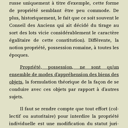
russe uni­que­ment à titre d’exemple, cette forme
de pro­prié­té sem­blant être peu com­mode. De
plus, his­to­ri­que­ment, le fait que ce soit sou­vent le
Conseil des Anciens qui ait déci­dé du tirage au
sort des lots vicie consi­dé­ra­ble­ment le carac­tère
éga­li­taire de cette consti­tu­tion). Dif­fé­rente, la
notion pro­prié­té, pos­ses­sion romaine, à toutes les
époques.
Pro­prié­té, pos­ses­sion, ne sont qu’un
ensemble de modes d’appréhension des biens des
objets
, la for­mu­la­tion théo­rique de la façon de se
conduire avec ces objets par rap­port à d’autres
sujets.
Il faut se rendre compte que tout effort (col­
lec­tif ou auto­ri­taire) pour inter­dire la pro­prié­té
indi­vi­duelle est une modi­fi­ca­tion du sta­tut juri­