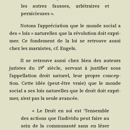
les autres fausses, arbi­traires et
pernicieuses ».
Notons l’appréciation que le monde social a
des « lois » natu­relles que la révo­lu­tion doit expri­
mer. Ce fon­de­ment de la loi se retrouve aus­si
chez les mar­xistes, cf. Engels.
Il se retrouve aus­si chez bien des auteurs
e
juristes du 19
siècle, ser­vant à jus­ti­fier sous
l’appellation droit natu­rel, leur propre concep­
tion. Cette idée (peut-être vraie) que le monde
social a ses lois natu­relles que le droit doit expri­
mer, n’est pas la seule avancée.
« Le Droit en soi est “l’ensemble
des actions que l’individu peut faire au
sein de la com­mu­nau­té sans en léser