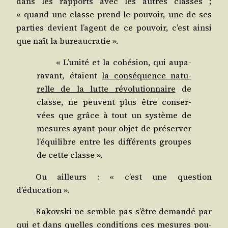
dans les rap­ports avec les autres classes ;
« quand une classe prend le pou­voir, une de ses
par­ties devient l’agent de ce pou­voir, c’est ain­si
que naît la bureaucratie ».
« L’unité et la cohé­sion, qui aupa­
ra­vant, étaient
la consé­quence natu­
relle de la lutte révo­lu­tion­naire
de
classe, ne peuvent plus être conser­
vées que grâce à tout un sys­tème de
mesures ayant pour objet de pré­ser­ver
l’équilibre entre les dif­fé­rents groupes
de cette classe ».
Ou ailleurs : « c’est une ques­tion
d’éducation ».
Rakovs­ki ne semble pas s’être deman­dé par
qui et dans quelles condi­tions ces mesures pou­