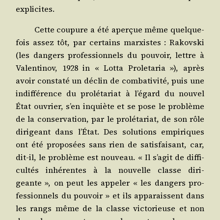
explicites.
Cette cou­pure a été aper­çue même quel­que­
fois assez tôt, par cer­tains mar­xistes : Rakovs­ki
(les dan­gers pro­fes­sion­nels du pou­voir, lettre à
Valen­ti­nov, 1928 in « Lot­ta Pro­le­ta­ria »), après
avoir consta­té un déclin de com­ba­ti­vi­té, puis une
indif­fé­rence du pro­lé­ta­riat à l’égard du nou­vel
État ouvrier, s’en inquiète et se pose le pro­blème
de la conser­va­tion, par le pro­lé­ta­riat, de son rôle
diri­geant dans l’État. Des solu­tions empi­riques
ont été pro­po­sées sans rien de satis­fai­sant, car,
dit-il, le pro­blème est nou­veau. « Il s’agit de dif­fi­
cul­tés inhé­rentes à la nou­velle classe diri­
geante », on peut les appe­ler « les dan­gers pro­
fes­sion­nels du pou­voir » et ils appa­raissent dans
les rangs même de la classe vic­to­rieuse et non