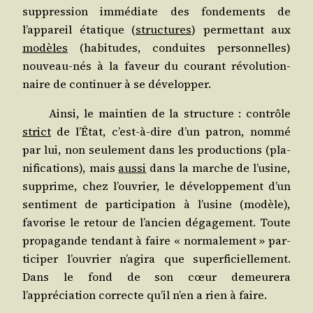
sup­pres­sion immé­diate des fon­de­ments de
l’appareil éta­tique (
struc­tures
) per­met­tant aux
modèles
(habi­tudes, conduites per­son­nelles)
nou­veau-nés à la faveur du cou­rant révo­lu­tion­
naire de conti­nuer à se développer.
Ain­si, le main­tien de la struc­ture : contrôle
strict
de l’État, c’est-à-dire d’un patron, nom­mé
par lui, non seule­ment dans les pro­duc­tions (pla­
ni­fi­ca­tions), mais
aus­si
dans la marche de l’usine,
sup­prime, chez l’ouvrier, le déve­lop­pe­ment d’un
sen­ti­ment de par­ti­ci­pa­tion à l’usine (modèle),
favo­rise le retour de l’ancien déga­ge­ment. Toute
pro­pa­gande ten­dant à faire « nor­ma­le­ment » par­
ti­ci­per l’ouvrier n’agira que super­fi­ciel­le­ment.
Dans le fond de son cœur demeu­re­ra
l’appréciation cor­recte qu’il n’en a rien à faire.