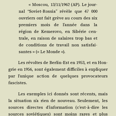
« Mos­cou, 13/​11/​1962 (AP). Le jour­
nal “Soviet-Ros­sia” révèle que 47 000
ouvriers ont fait grève au cours des six
pre­miers mois de l’année dans la
région de Keme­ro­vo, en Sibé­rie cen­
trale, en rai­son de salaires trop bas et
de condi­tions de tra­vail non satis­fai­
santes » (« Le Monde »).
Les révoltes de Ber­lin-Est en 1953, et en Hon­
grie en 1956, sont éga­le­ment dif­fi­ciles à expli­quer
par l’unique action de quelques pro­vo­ca­teurs
fascistes.
Les exemples ici don­nés sont récents, mais
la situa­tion n’a rien de nou­veau. Seule­ment, les
sources directes d’information (c’est-à-dire les
sources sovié­tiques) sont moins rares et plus