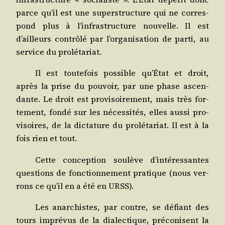
parce qu’il est une super­struc­ture qui ne cor­res­
pond plus à l’infrastructure nou­velle. Il est
d’ailleurs contrô­lé par l’organisation de par­ti, au
ser­vice du prolétariat.
Il est tou­te­fois pos­sible qu’État et droit,
après la prise du pou­voir, par une phase ascen­
dante. Le droit est pro­vi­soi­re­ment, mais très for­
te­ment, fon­dé sur les néces­si­tés, elles aus­si pro­
vi­soires, de la dic­ta­ture du pro­lé­ta­riat. Il est à la
fois rien et tout.
Cette concep­tion sou­lève d’intéressantes
ques­tions de fonc­tion­ne­ment pra­tique (nous ver­
rons ce qu’il en a été en URSS).
Les anar­chistes, par contre, se défiant des
tours impré­vus de la dia­lec­tique, pré­co­nisent la