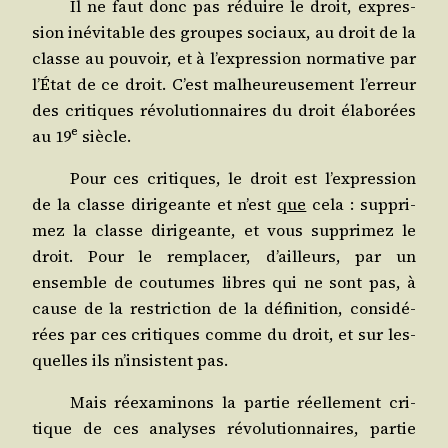
Il ne faut donc pas réduire le droit, expres­
sion inévi­table des groupes sociaux, au droit de la
classe au pou­voir, et à l’expression nor­ma­tive par
l’État de ce droit. C’est mal­heu­reu­se­ment l’erreur
des cri­tiques révo­lu­tion­naires du droit éla­bo­rées
e
au 19
siècle.
Pour ces cri­tiques, le droit est l’expression
de la classe diri­geante et n’est
que
cela : sup­pri­
mez la classe diri­geante, et vous sup­pri­mez le
droit. Pour le rem­pla­cer, d’ailleurs, par un
ensemble de cou­tumes libres qui ne sont pas, à
cause de la res­tric­tion de la défi­ni­tion, consi­dé­
rées par ces cri­tiques comme du droit, et sur les­
quelles ils n’insistent pas.
Mais réexa­mi­nons la par­tie réel­le­ment cri­
tique de ces ana­lyses révo­lu­tion­naires, par­tie