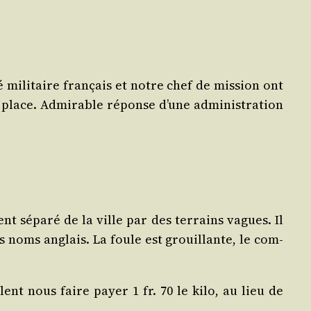
 mili­taire fran­çais et notre chef de mis­sion ont
 place. Admi­rable réponse d’une admi­nis­tra­tion
ent sépa­ré de la ville par des ter­rains vagues. Il
des noms anglais. La foule est grouillante, le com­
ulent nous faire payer 1 fr. 70 le kilo, au lieu de