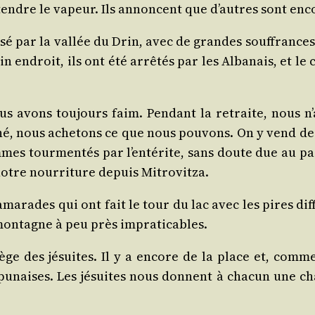
tendre le vapeur. Ils annoncent que d’autres sont enc
pas­sé par la val­lée du Drin, avec de grandes souf­franc
 endroit, ils ont été arrê­tés par les Alba­nais, et l
s avons tou­jours faim. Pen­dant la retraite, nous n’av
é, nous ache­tons ce que nous pou­vons. On y vend des
mmes tour­men­tés par l’entérite, sans doute due au pai
notre nour­ri­ture depuis Mitrovitza.
ma­rades qui ont fait le tour du lac avec les pires dif­fi
mon­tagne à peu près impraticables.
l­lège des jésuites. Il y a encore de la place et, com
s punaises. Les jésuites nous donnent à cha­cun une c