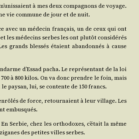
i m’unissaient à mes deux com­pa­gnons de voyage.
’une vie com­mune de jour et de nuit.
ce avec un méde­cin fran­çais, un de ceux qui ont
et les méde­cins serbes les ont plu­tôt consi­dé­rés
es grands bles­sés étaient aban­don­nés à cause
en­darme d’Essad pacha. Le repré­sen­tant de la loi
ur 700 à 800 kilos. On va donc prendre le foin, mais
 ; le pay­san, lui, se contente de 150 francs.
ô­lés de force, retour­naient à leur vil­lage. Les
sont embusqués.
En Ser­bie, chez les ortho­doxes, c’était la même
zi­ganes des petites villes serbes.