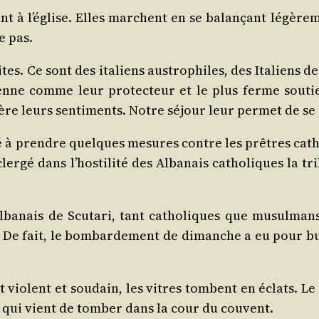
à l’église. Elles marchent en se balan­çant légè­re­men
e pas.
 Ce sont des ita­liens aus­tro­philes, des Ita­liens de T
enne comme leur pro­tec­teur et le plus ferme sou­tien
guère leurs sen­ti­ments. Notre séjour leur per­met de se 
­cé à prendre quelques mesures contre les prêtres cath
cler­gé dans l’hostilité des Alba­nais catho­liques la t
­nais de Scu­ta­ri, tant catho­liques que musul­mans 
 De fait, le bom­bar­de­ment de dimanche a eu pour bu
t violent et sou­dain, les vitres tombent en éclats. Le 
e qui vient de tom­ber dans la cour du couvent.