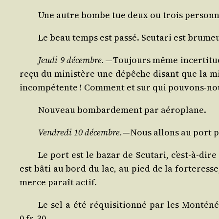
Une autre bombe tue deux ou trois per­sonn
Le beau temps est pas­sé. Scu­ta­ri est bru­m
Jeu­di 9 décembre.
— Tou­jours même incer­ti­tud
reçu du minis­tère une dépêche disant que la mis­
incom­pé­tente ! Com­ment et sur qui pou­vons-nou
Nou­veau bom­bar­de­ment par aéroplane.
Ven­dre­di 10 décembre.
— Nous allons au port p
Le port est le bazar de Scu­ta­ri, c’est-à-dire
est bâti au bord du lac, au pied de la for­te­ress
merce paraît actif.
Le sel a été réqui­si­tion­né par les Mon­té­n
0 fr. 30.