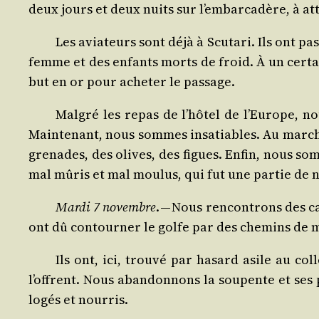
deux jours et deux nuits sur l’embarcadère, à at
Les avia­teurs sont déjà à Scu­ta­ri. Ils ont 
femme et des enfants morts de froid. À un cer­tain
but en or pour ache­ter le passage.
Mal­gré les repas de l’hôtel de l’Europe, nou
Main­te­nant, nous sommes insa­tiables. Au mar­ch
gre­nades, des olives, des figues. Enfin, nous so
mal mûris et mal mou­lus, qui fut une par­tie de 
Mar­di 7 novembre
. — Nous ren­con­trons des ca
ont dû contour­ner le golfe par des che­mins de 
Ils ont, ici, trou­vé par hasard asile au co
l’offrent. Nous aban­don­nons la sou­pente et se
logés et nourris.