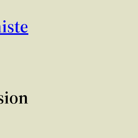
iste
sion