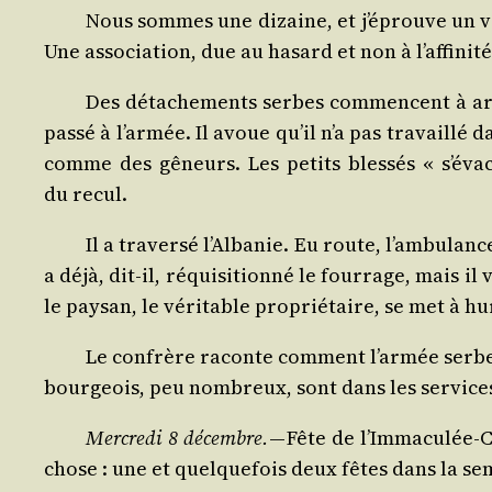
Nous sommes une dizaine, et j’éprouve un vér
Une asso­cia­tion, due au hasard et non à l’affinit
Des déta­che­ments serbes com­mencent à arri
pas­sé à l’armée. Il avoue qu’il n’a pas tra­vaillé
comme des gêneurs. Les petits bles­sés « s’éva
du recul.
Il a tra­ver­sé l’Albanie. Eu route, l’ambulan
a déjà, dit-il, réqui­si­tion­né le four­rage, mais
le pay­san, le véri­table pro­prié­taire, se met à hu
Le confrère raconte com­ment l’armée serbe a 
bour­geois, peu nom­breux, sont dans les ser­vices
Mer­cre­di 8 décembre.
— Fête de l’Immaculée-Co
chose : une et quel­que­fois deux fêtes dans la sem