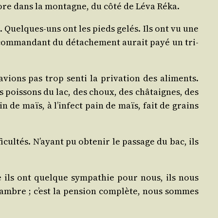
ore dans la mon­tagne, du côté de Léva Réka.
es. Quelques-uns ont les pieds gelés. Ils ont vu une
e com­man­dant du déta­che­ment aurait payé un tri­
ions pas trop sen­ti la pri­va­tion des ali­ments.
 pois­sons du lac, des choux, des châ­taignes, des
n de maïs, à l’infect pain de maïs, fait de grains
­cul­tés. N’ayant pu obte­nir le pas­sage du bac, ils
me ils ont quelque sym­pa­thie pour nous, ils nous
hambre ; c’est la pen­sion com­plète, nous sommes