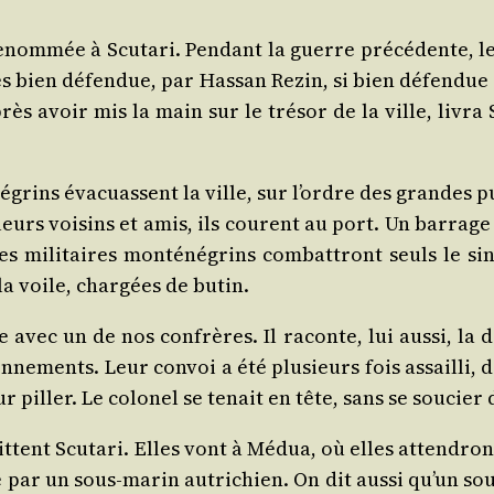
nom­mée à Scu­ta­ri. Pen­dant la guerre pré­cé­dente, leu
ès bien défen­due, par Has­san Rezin, si bien défen­due qu
près avoir mis la main sur le tré­sor de la ville, livr
­né­grins éva­cuassent la ville, sur l’ordre des grandes 
leurs voi­sins et amis, ils courent au port. Un bar­rage 
s mili­taires mon­té­né­grins com­bat­tront seuls le si
la voile, char­gées de butin.
e avec un de nos confrères. Il raconte, lui aus­si, la dé
ne­ments. Leur convoi a été plu­sieurs fois assailli, da
piller. Le colo­nel se tenait en tête, sans se sou­cier d
uittent Scu­ta­ri. Elles vont à Médua, où elles atten­d
­lé par un sous-marin autri­chien. On dit aus­si qu’un s