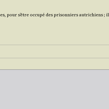
tes, pour s’être occu­pé des pri­son­niers autri­chiens ; 