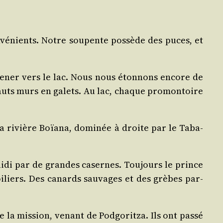
on­vé­nients. Notre sou­pente pos­sède des puces, et
­me­ner vers le lac. Nous nous éton­nons encore de
 hauts murs en galets. Au lac, chaque pro­mon­toire
la rivière Boïa­na, domi­née à droite par le Taba­
i­di par de grandes casernes. Tou­jours le prince
i­liers. Des canards sau­vages et des grèbes par­
a mis­sion, venant de Pod­go­rit­za. Ils ont pas­sé