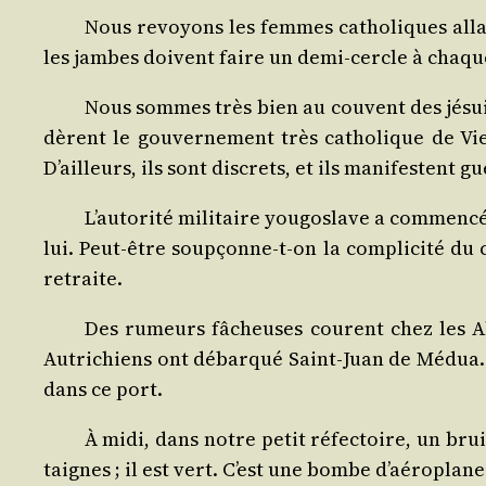
Nous revoyons les femmes catho­liques allant 
les jambes doivent faire un demi-cercle à chaqu
Nous sommes très bien au couvent des jésuites.
dèrent le gou­ver­ne­ment très catho­lique de Vi
D’ailleurs, ils sont dis­crets, et ils mani­festent 
L’autorité mili­taire you­go­slave a com­men
lui. Peut-être soup­çonne-t-on la com­pli­ci­té du 
retraite.
Des rumeurs fâcheuses courent chez les Alba
Autri­chiens ont débar­qué Saint-Juan de Médua.
dans ce port.
À midi, dans notre petit réfec­toire, un brui
taignes ; il est vert. C’est une bombe d’aéroplan