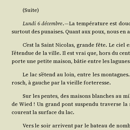
(Suite)
Lun­di 6 décembre
. — La tem­pé­ra­ture est dou
sur­tout des punaises. Quant aux poux, nous en 
C’est la Saint Nico­las, grande fête. Le cie
l’étendue de la ville. Il est vrai que, hors du ce
porte une petite mai­son, bâtie entre les lagunes
Le lac s’étend au loin, entre les mon­tagnes
rosch, à gauche par la vieille forteresse.
Sur les pentes, des mai­sons blanches au mil
de Wied ! Un grand pont sus­pen­du tra­verse la 
courent la sur­face du lac.
Vers le soir arrivent par le bateau de nom­br