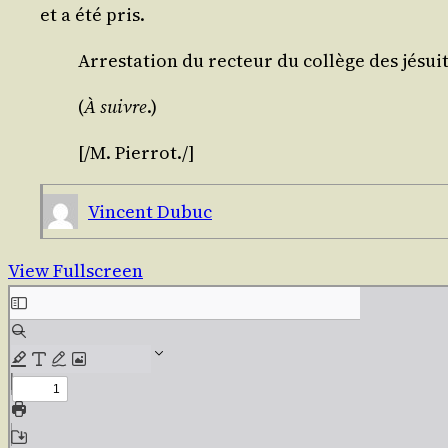
et a été pris.
Arres­ta­tion du rec­teur du col­lège des jésui
(
À suivre
.)
[/​M.
Pier­rot
./​]
Vincent Dubuc
View Fullscreen