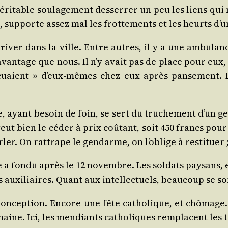
i­table sou­la­ge­ment des­ser­rer un peu les liens qu
é, sup­porte assez mal les frot­te­ments et les heurts d
­ver dans la ville. Entre autres, il y a une ambu­lan
 davan­tage que nous. Il n’y avait pas de place pour eux, 
cuaient » d’eux-mêmes chez eux après pan­se­ment. L
ce, ayant besoin de foin, se sert du tru­che­ment d’un g
 il veut bien le céder à prix coû­tant, soit 450 francs po
r­ler. On rat­trape le gen­darme, on l’oblige à res­ti­tuer
fon­du après le 12 novembre. Les sol­dats pay­sans, enr
 auxi­liaires. Quant aux intel­lec­tuels, beau­coup se 
nception. Encore une fête catho­lique, et chô­mage. 
aine. Ici, les men­diants catho­liques rem­placent les t