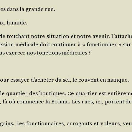
es dans la grande rue.
eux, humide.
e tou­chant notre situa­tion et notre ave­nir. L’attaché
sion médi­cale doit conti­nuer à « fonc­tion­ner » sur
s exer­cer nos fonc­tions médicales ?
our essayer d’acheter du sel, le couvent en manque.
 le quar­tier des bou­tiques. Ce quar­tier est entiè­re­m
e, là où com­mence la Boïa­na. Les rues, ici, portent 
é­grins. Les fonc­tion­naires, arro­gants et voleurs, ve