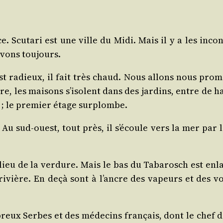
ce. Scu­ta­ri est une ville du Midi. Mais il y a les inc
avons toujours.
l est radieux, il fait très chaud. Nous allons nous pro
ntre, les mai­sons s’isolent dans des jar­dins, entre de
 ; le pre­mier étage surplombe.
. Au sud-ouest, tout près, il s’écoule vers la mer par 
ieu de la ver­dure. Mais le bas du Taba­rosch est enla
rivière. En deçà sont à l’ancre des vapeurs et des vo
eux Serbes et des méde­cins fran­çais, dont le chef de l