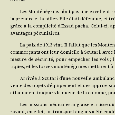
Les Mon­té­né­grins n’ont pas une excellent re
la prendre et la piller. Elle était défen­due, et tr
grâce à la com­pli­ci­té d’Essad pacha. Celui-ci, a
avan­tages pécuniaires.
La paix de 1913 vint. Il fal­lut que les Mon­té
com­mer­çants ont leur domi­cile à Scu­ta­ri. Avec 
mesure de sécu­ri­té, pour empê­cher les vols ; le
tiques, et les forces mon­té­né­grines met­taient à 
Arri­vée à Scu­ta­ri d’une nou­velle ambu­lanc
vente des objets d’équipement et des appro­vi­sion­
atta­quaient tou­jours la queue de la colonne, pour 
Les mis­sions médi­cales anglaise et russe q
ra­vant, en effet, un trans­port anglais a été cou