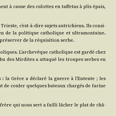
t à cause des culottes en taf­fe­tas à plis épais,
rieste, c’est-à-dire sujets autri­chiens. Ils consi­
 de la poli­tique catho­lique et ultra­mon­taine.
pré­ser­ver de la réqui­si­tion serbe.
o­liques. L’archevêque catho­lique est gar­dé chez
ri­bu des Mir­dites a atta­qué les troupes serbes en
: la Grèce a décla­ré la guerre à l’Entente ; les
t de cou­ler quelques bateaux char­gés de farine
frère qui nous sert a failli lâcher le plat de châ­