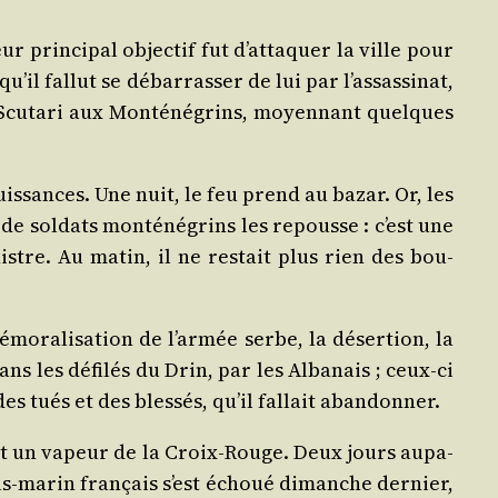
r prin­ci­pal objec­tif fut d’attaquer la ville pour
’il fal­lut se débar­ras­ser de lui par l’assassinat,
a Scu­ta­ri aux Mon­té­né­grins, moyen­nant quelques
puis­sances. Une nuit, le feu prend au bazar. Or, les
de sol­dats mon­té­né­grins les repousse : c’est une
nistre. Au matin, il ne res­tait plus rien des bou­
mo­ra­li­sa­tion de l’armée serbe, la déser­tion, la
ns les défi­lés du Drin, par les Alba­nais ; ceux-ci
es tués et des bles­sés, qu’il fal­lait abandonner.
ront un vapeur de la Croix-Rouge. Deux jours aupa­
ous-marin fran­çais s’est échoué dimanche der­nier,