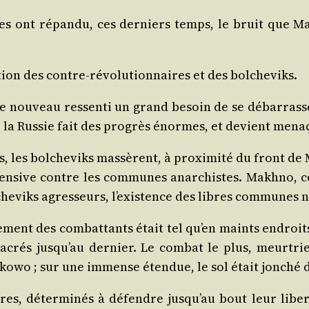
ses ont répan­du, ces der­niers temps, le bruit que M
tion des contre-révo­lu­tion­naires et des bolcheviks.
de nou­veau res­sen­ti un grand besoin de se débar­ras­
la Rus­sie fait des pro­grès énormes, et devient mena
, les bol­che­viks mas­sèrent, à proxi­mi­té du front de
ffen­sive contre les com­munes anar­chistes. Makh­no,
che­viks agres­seurs, l’existence des libres com­munes
ment des com­bat­tants était tel qu’en maints endroits 
a­crés jusqu’au der­nier. Le com­bat le plus, meur­t
i­ko­wo ; sur une immense éten­due, le sol était jon­ché
es, déter­mi­nés à défendre jusqu’au bout leur liber­t