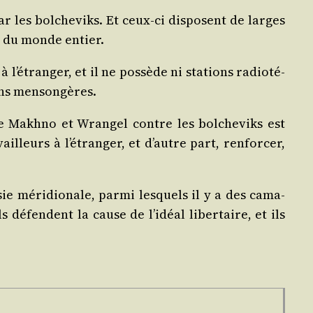
r les bol­che­viks. Et ceux-ci dis­posent de larges
s du monde entier.
 l’étranger, et il ne pos­sède ni sta­tions radio­té­
tions mensongères.
 Makh­no et Wran­gel contre les bol­che­viks est
lleurs à l’étranger, et d’autre part, ren­for­cer,
sie méri­dio­nale, par­mi les­quels il y a des cama­
s défendent la cause de l’idéal liber­taire, et ils