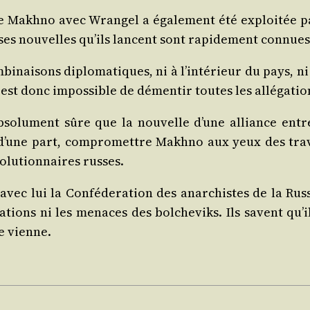
e Makh­no avec Wran­gel a éga­le­ment été exploi­tée pa
ses nou­velles qu’ils lancent sont rapi­de­ment connue
i­nai­sons diplo­ma­tiques, ni à l’intérieur du pays, ni à
lui est donc impos­sible de démen­tir toutes les allé­ga­
o­lu­ment sûre que la nou­velle d’une alliance entre
d’une part, com­pro­mettre Makh­no aux yeux des tra­vai
­lu­tion­naires russes.
 avec lui la Confé­de­ra­tion des anar­chistes de la Rus­
­tions ni les menaces des bol­che­viks. Ils savent qu’il
le vienne.