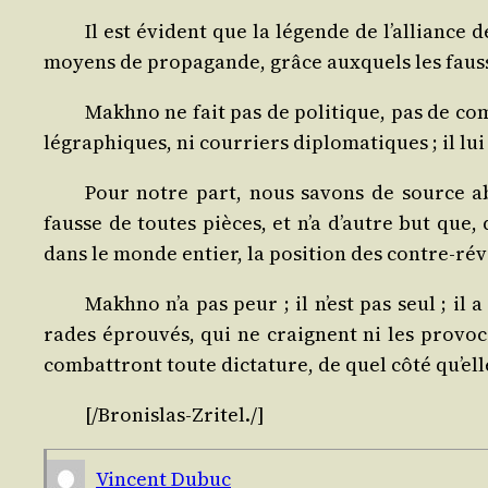
Il est évident que la légende de l’alliance d
moyens de pro­pa­gande, grâce aux­quels les faus
Makh­no ne fait pas de poli­tique, pas de com­b
lé­gra­phiques, ni cour­riers diplo­ma­tiques ; il 
Pour notre part, nous savons de source abs
fausse de toutes pièces, et n’a d’autre but que, 
dans le monde entier, la posi­tion des contre-révo
Makh­no n’a pas peur ; il n’est pas seul ; il a
rades éprou­vés, qui ne craignent ni les pro­vo­ca
com­bat­tront toute dic­ta­ture, de quel côté qu’el
[/​
Bro­nis­las-Zri­tel
./​]
Vincent Dubuc