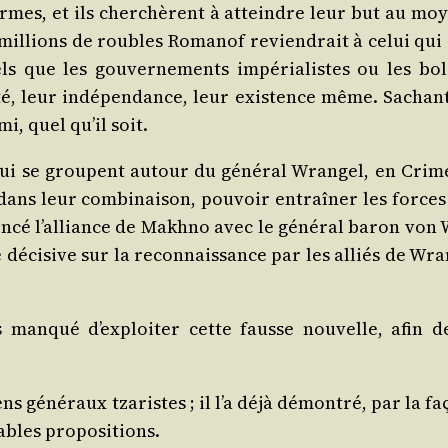
armes, et ils cher­chèrent à atteindre leur but au moye
mil­lions de roubles Roma­nof revien­drait à celui qui a
els que les gou­ver­ne­ments impé­ria­listes ou les bo
, leur indé­pen­dance, leur exis­tence même. Sachant ce
mi, quel qu’il soit.
ui se groupent autour du géné­ral Wran­gel, en Cri­mée,
 dans leur com­bi­nai­son, pou­voir entraî­ner les force
on­cé l’alliance de Makh­no avec le géné­ral baron vo
déci­sive sur la recon­nais­sance par les alliés de Wran
 man­qué d’exploiter cette fausse nou­velle, afin de 
s géné­raux tza­ristes ; il l’a déjà démon­tré, par la fa
lables propositions.