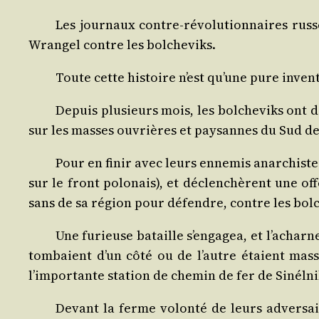
Les jour­naux contre-révo­lu­tion­naires rus
Wran­gel contre les bolcheviks.
Toute cette his­toire n’est qu’une pure inven­
Depuis plu­sieurs mois, les bol­che­viks ont 
sur les masses ouvrières et pay­sannes du Sud de 
Pour en finir avec leurs enne­mis anar­chistes
sur le front polo­nais), et déclen­chèrent une o
sans de sa région pour défendre, contre les bol­
Une furieuse bataille s’engagea, et l’acharne
tom­baient d’un côté ou de l’autre étaient mas­s
l’importante sta­tion de che­min de fer de Sinél­n
Devant la ferme volon­té de leurs adver­sair