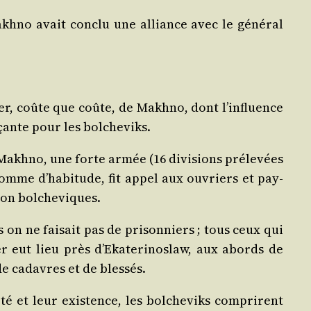
akh­no avait conclu une alliance avec le géné­ral
ser, coûte que coûte, de Makh­no, dont l’influence
­çante pour les bolcheviks.
 Makh­no, une forte armée (16 divi­sions pré­le­vées
 comme d’habitude, fit appel aux ouvriers et pay­
 non bolcheviques.
on ne fai­sait pas de pri­son­niers ; tous ceux qui
rier eut lieu près d’Ekaterinoslaw, aux abords de
 de cadavres et de blessés.
é et leur exis­tence, les bol­che­viks com­prirent