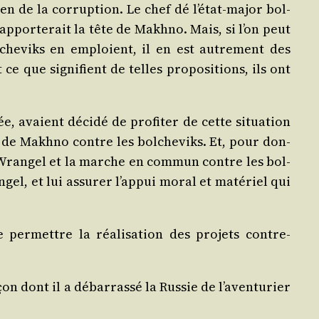
n de la cor­rup­tion. Le chef dé l’état-major bol­
ppor­te­rait la tête de Makh­no. Mais, si l’on peut
l­che­viks en emploient, il en est autre­ment des
 que signi­fient de telles pro­po­si­tions, ils ont
 avaient déci­dé de pro­fi­ter de cette situa­tion
s de Makh­no contre les bol­che­viks. Et, pour don­
n Wran­gel et la marche en com­mun contre les bol­
­gel, et lui assu­rer l’appui moral et maté­riel qui
per­mettre la réa­li­sa­tion des pro­jets contre-
çon dont il a débar­ras­sé la Rus­sie de l’aventurier