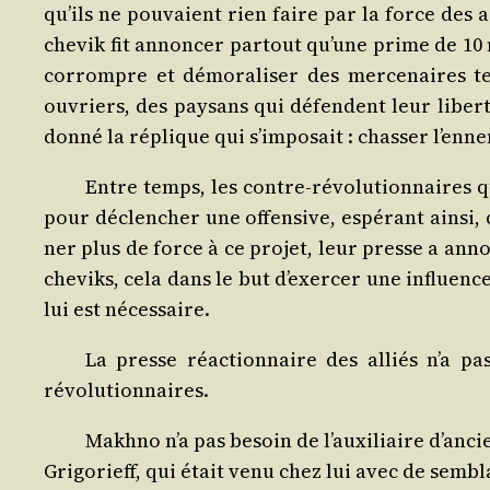
qu’ils ne pou­vaient rien faire par la force des 
che­vik fit annon­cer par­tout qu’une prime de 10 
cor­rompre et démo­ra­li­ser des mer­ce­naires t
ouvriers, des pay­sans qui défendent leur liber­té
don­né la réplique qui s’imposait : chas­ser l’enne
Entre temps, les contre-révo­lu­tion­naires q
pour déclen­cher une offen­sive, espé­rant ain­si,
ner plus de force à ce pro­jet, leur presse a ann
che­viks, cela dans le but d’exercer une influence 
lui est nécessaire.
La presse réac­tion­naire des alliés n’a pas
révolutionnaires.
Makh­no n’a pas besoin de l’auxiliaire d’ancien
Gri­go­rieff, qui était venu chez lui avec de sem­b